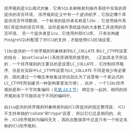
排序规则是SQL模式对象，它将SQL名称映射到操作系统中安装的库
提供的语言环境。 排序规则定义中有一个
提供程序
， 它指定哪个库
提供语言环境数据。一个标准的提供者名称是
， 它使用操作系
libc
统C库提供的语言环境。这些是操作系统提供的大多数工具使用的语
言环境。 另一个提供者是
，它使用外部ICU
库。 只有在构建
icu
PostgreSQL时配置了对ICU的支持，才能使用ICU区域设置。
提供的一个排序规则对象映射到
和
设置
libc
LC_COLLATE
LC_CTYPE
的组合， 如
系统库调用所接受的。 （正如其名字所说
setlocale()
的，一个排序规则的主要目的是设置
， 它控制排序顺
LC_COLLATE
序。但是在实际中
设置与
不同是很少有必要
LC_CTYPE
LC_COLLATE
的，因此通过一个概念来收集这些信息比为了设置每一个表达式的
而创建另一种架构要更加方便）。此外， 一个
排序
LC_CTYPE
libc
规则是和一个字符集编码（见
第 24.3 节
） 绑定在一起的。相同的排
序规则名字可能存在于不同的编码中。
由
提供的排序规则对象映射到由ICU库提供的指定整理器。 ICU
icu
不支持单独的
“
collate
”
和
“
ctype
”
设置， 所以它们总是相同的。此
外，ICU排序规则与编码无关， 因此在数据库中总是只有一个给定名
称的ICU排序规则。