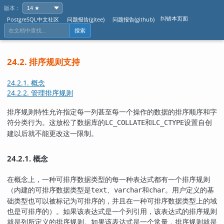
版本：
纠错本页面
PostgreSQL中文社区
问题报告(gitee)
问题报告(github)
搜索
24.2. 排序规则支持
24.2.1. 概念
24.2.2. 管理排序规则
排序规则特性允许指定每一列甚至每一个操作的数据的排序顺序和字
符分类行为。这放松了数据库的
和
设置自创
LC_COLLATE
LC_CTYPE
建以后就不能更改这一限制。
24.2.1. 概念
在概念上，一种可排序数据类型的每一种表达式都有一个排序规则
（内建的可排序数据类型是
、
和
。用户定义的基
text
varchar
char
础类型也可以被标记为可排序的，并且在一种可排序数据类型上的域
也是可排序的）。如果该表达式是一个列引用，该表达式的排序规则
就是列所定义的排序规则。如果该表达式是一个常量，排序规则就是