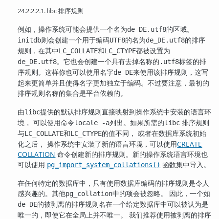
24.2.2.2.1. libc 排序规则
例如，操作系统可能会提供一个名为
的区域。
de_DE.utf8
则会创建一个用于编码
的名为
的排序
initdb
UTF8
de_DE.utf8
规则，在其中
和
都被设置为
LC_COLLATE
LC_CTYPE
。它也会创建一个具有去掉名称的
标签的排
de_DE.utf8
.utf8
序规则。这样你也可以使用名字
来使用该排序规则，这写
de_DE
起来更简单并且使得名字更加独立于编码。不过要注意，最初的
排序规则名称的集合是平台依赖的。
由
提供的默认排序规则直接映射到操作系统中安装的语言环
libc
境， 可以使用命令
列出。如果所需的
排序规则
locale -a
libc
与
和
的值不同， 或者在数据库系统初始
LC_COLLATE
LC_CTYPE
化之后， 操作系统中安装了新的语言环境，可以使用
CREATE
COLLATION
命令创建新的排序规则。新的操作系统语言环境也
可以使用
函数集中导入。
pg_import_system_collations()
在任何特定的数据库中，只有使用数据库编码的排序规则是令人
感兴趣的。其他
中的项会被忽略。 因此，一个如
pg_collation
的被剥离的排序规则名在一个给定数据库中可以被认为是
de_DE
唯一的，即使它在全局上并不唯一。 我们推荐使用被剥离的排序