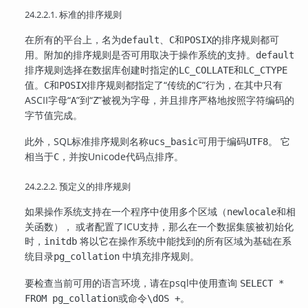
24.2.2.1. 标准的排序规则
在所有的平台上，名为
、
和
的排序规则都可
default
C
POSIX
用。附加的排序规则是否可用取决于操作系统的支持。
default
排序规则选择在数据库创建时指定的
和
LC_COLLATE
LC_CTYPE
值。
和
排序规则都指定了
“
传统的C
”
行为，在其中只有
C
POSIX
ASCII字母
“
”
到
“
”
被视为字母，并且排序严格地按照字符编码的
A
Z
字节值完成。
此外，SQL标准排序规则名称
可用于编码
。 它
ucs_basic
UTF8
相当于
，并按Unicode代码点排序。
C
24.2.2.2. 预定义的排序规则
如果操作系统支持在一个程序中使用多个区域（
和相
newlocale
关函数）， 或者配置了ICU支持，那么在一个数据集簇被初始化
时，
将以它在操作系统中能找到的所有区域为基础在系
initdb
统目录
中填充排序规则。
pg_collation
要检查当前可用的语言环境，请在
psql
中使用查询
SELECT *
或命令
。
FROM pg_collation
\dOS +