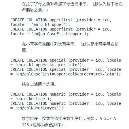
在拉丁字母之前对希腊字母进行排序。（默认为拉丁语在
希腊语之前。）
CREATE COLLATION upperfirst (provider = icu,
locale = 'en-u-kf-upper');
CREATE COLLATION upperfirst (provider = icu,
locale = 'en@colCaseFirst=upper');
在小写字母前面排列大写字母。（默认是小写字母在前
面。）
CREATE COLLATION special (provider = icu, locale
= 'en-u-kf-upper-kr-grek-latn');
CREATE COLLATION special (provider = icu, locale
= 'en@colCaseFirst=upper;colReorder=grek-latn');
结合上述两个选项。
CREATE COLLATION numeric (provider = icu, locale
= 'en-u-kn-true');
CREATE COLLATION numeric (provider = icu, locale
= 'en@colNumeric=yes');
数字排序，按数字值排序数字序列，例如：
<
A-21
A-
（也称为自然排序）。
123