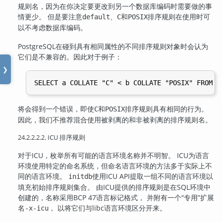
规则名，因为在你决定要更改到另一个数据库编码时需要做的事
情更少。 但是要注意
、
和
排序规则在使用时可
default
C
POSIX
以不考虑数据库编码。
PostgreSQL
在碰到具有相同属性的不同排序规则对象时会认为
它们是不兼容的。因此对于例子：
❯
将会得到一个错误，即使
和
排序规则具有相同的行为。
C
POSIX
因此，我们不推荐混合使用被剥离的和非被剥离的排序规则名。
24.2.2.2.2. ICU 排序规则
对于ICU，枚举所有可能的语言环境名称并不明智。 ICU为语言
环境使用特定的命名系统，但命名语言环境的方法多于实际上不
同的语言环境。
使用ICU API提取一组不同的语言环境以
initdb
填充初始排序规则集合。 由ICU提供的排序规则是在SQL环境中
创建的，名称采用BCP 47语言标记格式， 并附有一个
“
专用
”
扩展
名
， 以将它们与libc语言环境区分开来。
-x-icu