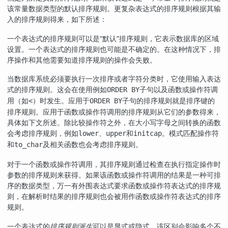
该常量数据类型的默认排序规则。更复杂表达式的排序规则根据其输
入的排序规则得来，如下所述：
一个表达式的排序规则可以是
“
默认
”
排序规则，它表示数据库的区域
设置。一个表达式的排序规则也可能是不确定的。在这种情况下，排
序操作和其他需要知道排序规则的操作会失败。
当数据库系统必须要执行一次排序或者字符分类时，它使用输入表达
式的排序规则。这会在使用例如
子句以及函数或操作符调
ORDER BY
用（如
）时发生。应用于
子句的排序规则就是排序键的
<
ORDER BY
排序规则。应用于函数或操作符调用的排序规则从它们的参数得来，
具体如下文所述。除比较操作符之外，在大小写字母之间转换的函数
会考虑排序规则，例如
、
和
。模式匹配操作符
lower
upper
initcap
和
及相关函数也会考虑排序规则。
to_char
对于一个函数或操作符调用，其排序规则通过检查在执行指定操作时
参数的排序规则来获得。如果该函数或操作符调用的结果是一种可排
序的数据类型，万一有外围表达式要求函数或操作符表达式的排序规
则，在解析时结果的排序规则也会被用作函数或操作符表达式的排序
规则。
一个表达式的
排序规则派生
可以是显式或隐式。该区别会影响多个不