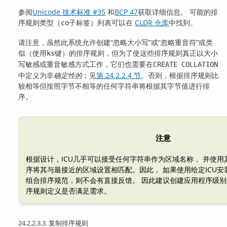
参阅
Unicode 技术标准 #35
和
BCP 47
获取详细信息。 可能的排
序规则类型（
子标签）列表可以在
CLDR 仓库
中找到。
co
请注意，虽然此系统允许创建
“
忽略大小写
”
或
“
忽略重音符
”
或类
似（使用
键）的排序规则，但为了使这些排序规则真正以大小
ks
写敏感或重音敏感方式工作，它们也需要在
CREATE COLLATION
中定义为非
确定性的
；见
第 24.2.2.4 节
。否则，根据排序规则比
较相等但按照字节不相等的任何字符串将根据其字节值进行排
序。
注意
根据设计，ICU几乎可以接受任何字符串作为区域名称， 并使
序将其与最接近的区域设置相匹配。因此， 如果使用给定ICU
组合排序规范，则不会有直接反馈。 因此建议创建应用程序级
序规则定义是否满足需求。
24.2.2.3.3. 复制排序规则