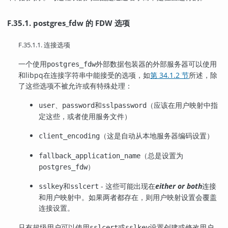
F.35.1. postgres_fdw 的 FDW 选项
F.35.1.1. 连接选项
一个使用
外部数据包装器的外部服务器可以使用
postgres_fdw
和
libpq
在连接字符串中能接受的选项，如
第 34.1.2 节
所述，除
了这些选项不被允许或有特殊处理：
、
和
（应该在用户映射中指
user
password
sslpassword
定这些，或者使用服务文件）
（这是自动从本地服务器编码设置）
client_encoding
（总是设置为
fallback_application_name
）
postgres_fdw
和
- 这些可能出现在
either or both
连接
sslkey
sslcert
和用户映射中。如果两者都存在，则用户映射设置会覆盖
连接设置。
只有超级用户可以使用
或
设置创建或修改用户
sslcert
sslkey