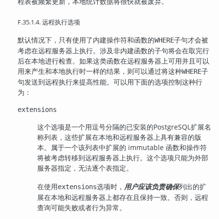
程表被频繁更新，本地统计数据将很快就被废弃。
F.35.1.4. 远程执行选项
默认情况下，只有使用了内建操作符和函数的
子句才会被
WHERE
考虑在远程服务器上执行。涉及非内建函数的子句将会在取完行
后在本地进行检查。如果这类函数在远程服务器上可用并且可以
用来产生和本地执行时一样的结果，则可以通过将这种
子
WHERE
句发送到远程执行来提高性能。可以用下面的选项控制这种行
为：
extensions
这个选项是一个用逗号分隔的已安装的
PostgreSQL
扩展名
称列表，这些扩展在本地和远程服务器上具有兼容的版
本。属于一个该列表中扩展的 immutable 函数和操作符
将被考虑转移到远程服务器上执行。这个选项只能为外部
服务器指定，无法逐个表指定。
在使用
选项时，
用户应该负责确保
列出的扩
extensions
展在本地和远程服务器上都存在且保持一致。否则，远程
查询可能失败或者行为异常。