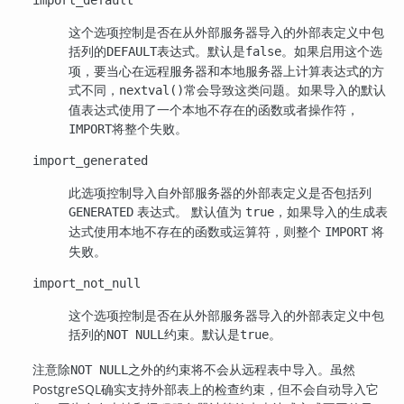
这个选项控制是否在从外部服务器导入的外部表定义中包
括列的
表达式。默认是
。如果启用这个选
DEFAULT
false
项，要当心在远程服务器和本地服务器上计算表达式的方
式不同，
常会导致这类问题。如果导入的默认
nextval()
值表达式使用了一个本地不存在的函数或者操作符，
将整个失败。
IMPORT
import_generated
此选项控制导入自外部服务器的外部表定义是否包括列
表达式。 默认值为
，如果导入的生成表
GENERATED
true
达式使用本地不存在的函数或运算符，则整个
将
IMPORT
失败。
import_not_null
这个选项控制是否在从外部服务器导入的外部表定义中包
括列的
约束。默认是
。
NOT NULL
true
注意除
之外的约束将不会从远程表中导入。虽然
NOT NULL
PostgreSQL
确实支持外部表上的检查约束，但不会自动导入它