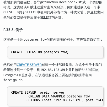
被增加的内建函数，会导致
“
function does not exist
”
或一个类似的
错误。这类错误可以通过重写查询来解决，例如通过嵌入在一个带
的子
中引用的外部表作为一种优化墙，并且把出问
OFFSET 0
SELECT
题的函数或操作符放在子
的外部。
SELECT
F.35.8. 例子
这里是一个用
创建外部表的例子。首先安装该扩展：
postgres_fdw
然后使用
CREATE SERVER
创建一个外部服务器。在这个例子中我们
希望连接到一个位于主机
上并且监听
端口的
192.83.123.89
5432
PostgreSQL
服务器。在该远程服务器上要连接的数据库名为
：
foreign_db
CREATE SERVER foreign_server

        FOREIGN DATA WRAPPER postgres_fdw
