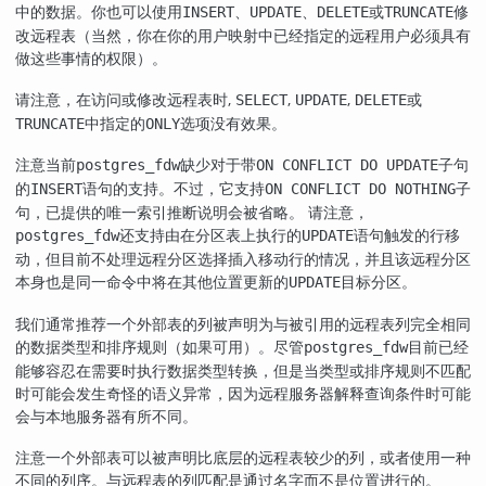
中的数据。你也可以使用
、
、
或
修
INSERT
UPDATE
DELETE
TRUNCATE
改远程表（当然，你在你的用户映射中已经指定的远程用户必须具有
做这些事情的权限）。
请注意，在访问或修改远程表时,
,
,
或
SELECT
UPDATE
DELETE
中指定的
选项没有效果。
TRUNCATE
ONLY
注意当前
缺少对于带
子句
postgres_fdw
ON CONFLICT DO UPDATE
的
语句的支持。不过，它支持
子
INSERT
ON CONFLICT DO NOTHING
句，已提供的唯一索引推断说明会被省略。 请注意，
还支持由在分区表上执行的
语句触发的行移
postgres_fdw
UPDATE
动，但目前不处理远程分区选择插入移动行的情况，并且该远程分区
本身也是同一命令中将在其他位置更新的
目标分区。
UPDATE
我们通常推荐一个外部表的列被声明为与被引用的远程表列完全相同
的数据类型和排序规则（如果可用）。尽管
目前已经
postgres_fdw
能够容忍在需要时执行数据类型转换，但是当类型或排序规则不匹配
时可能会发生奇怪的语义异常，因为远程服务器解释查询条件时可能
会与本地服务器有所不同。
注意一个外部表可以被声明比底层的远程表较少的列，或者使用一种
不同的列序。与远程表的列匹配是通过名字而不是位置进行的。