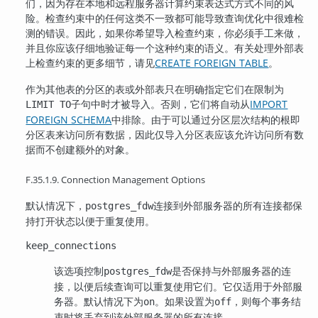
们，因为存在本地和远程服务器计算约束表达式方式不同的风
险。检查约束中的任何这类不一致都可能导致查询优化中很难检
测的错误。因此，如果你希望导入检查约束，你必须手工来做，
并且你应该仔细地验证每一个这种约束的语义。有关处理外部表
上检查约束的更多细节，请见
CREATE FOREIGN TABLE
。
作为其他表的分区的表或外部表只在明确指定它们在限制为
子句中时才被导入。否则，它们将自动从
IMPORT
LIMIT TO
FOREIGN SCHEMA
中排除。由于可以通过分区层次结构的根即
分区表来访问所有数据，因此仅导入分区表应该允许访问所有数
据而不创建额外的对象。
F.35.1.9. Connection Management Options
默认情况下，
连接到外部服务器的所有连接都保
postgres_fdw
持打开状态以便于重复使用。
keep_connections
该选项控制
是否保持与外部服务器的连
postgres_fdw
接，以便后续查询可以重复使用它们。它仅适用于外部服
务器。默认情况下为
。如果设置为
，则每个事务结
on
off
束时将丢弃到该外部服务器的所有连接。