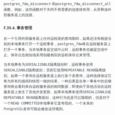
和
postgres_fdw_disconnect
postgres_fdw_disconnect_all
函数。例如，这些函数对于关闭不再需要的连接很有用，从而释放外
部服务器上的连接。
F.35.4. 事务管理
在一个引用外部服务器上任何远程表的查询期间，如果还没有根据当
前的本地事务打开一个远程事务，
将在远程服务器上
postgres_fdw
打开一个事务。当本地事务提交或中止时，远程事务也被提交或中
止。保存点也相似地采用创建相应的远程保存点来管理。
当本地事务为
隔离级别时，远程事务使用
SERIALIZABLE
隔离级别；否则它使用
隔离级
SERIALIZABLE
REPEATABLE READ
别。如果一个查询在远程服务器上执行多个表查询，这种选择保证它
将为所有扫描得到快照一致的结果。一种后果是在单一事务中的后继
查询将会看到来自远程服务器的相同数据，即便由于其他活动在远程
服务器上发生了其他并发更新。如果本地事务使用
或
SERIALIZABLE
隔离级别，这种行为也是可以预期的，但是对于
REPEATABLE READ
一个
本地事务它是奇怪的。一个未来的
READ COMMITTED
PostgreSQL
发布可能会修改这些规则。