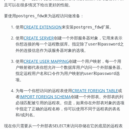
且可以在很多情况下给出更好的性能。
要使用
来为远程访问做准备：
postgres_fdw
使用
CREATE EXTENSION
来安装
扩展。
postgres_fdw
使用
CREATE SERVER
创建一个外部服务器对象，它用来表示
你想连接的每一个远程数据库。指定除了
和
之
user
password
外的连接信息作为该服务器对象的选项。
使用
CREATE USER MAPPING
创建一个用户映射，每一个用
户映射都代表你想允许一个数据库用户访问一个外部服务器。
指定远程用户名和口令作为用户映射的
和
选
user
password
项。
为每一个你想访问的远程表使用
CREATE FOREIGN TABLE
或
者
IMPORT FOREIGN SCHEMA
创建一个外部表。外部表的列
必须匹配被引用的远程表。但是，如果你在外部表对象的选项
中指定了正确的远程名称，你可以使用不同于远程表的表名
和/或列名。
现在你只需要从一个外部表
来访问存储在它的底层的远程表
SELECT