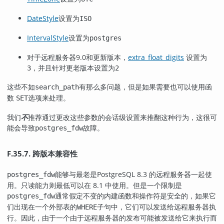
DateStyle
设置为
ISO
IntervalStyle
设置为
postgres
对于远程服务器9.0和更新版本，
extra_float_digits
设置为
，并且针对更老版本设置为
3
2
这些不如
有那么多问题，但是如果需要也可以使用函
search_path
数
选项来处理。
SET
我们
不
推荐通过更改这些参数的会话级设置来推翻这种行为，这很可
能会导致
故障。
postgres_fdw
F.35.7. 跨版本兼容性
能够与最老是
PostgreSQL
8.3 的远程服务器一起使
postgres_fdw
用。只读能力则最低可以在 8.1 中使用。但是一个限制是
通常假定不变的内建函数和操作符是安全的，如果它
postgres_fdw
们出现在一个外部表的
子句中，它们可以发送给远程服务器执
WHERE
行。因此，由于一个由于远程服务器的发布可能被发送给它来执行而