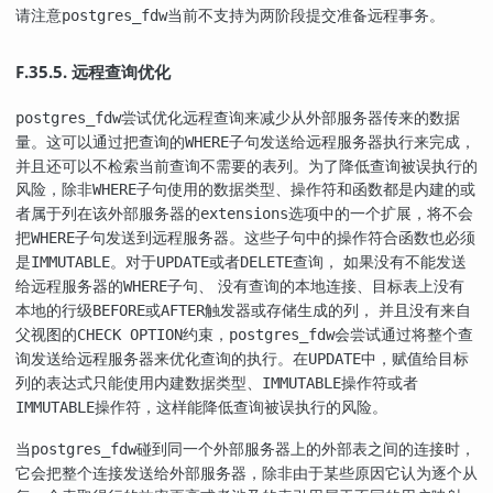
请注意
当前不支持为两阶段提交准备远程事务。
postgres_fdw
F.35.5. 远程查询优化
尝试优化远程查询来减少从外部服务器传来的数据
postgres_fdw
量。这可以通过把查询的
子句发送给远程服务器执行来完成，
WHERE
并且还可以不检索当前查询不需要的表列。为了降低查询被误执行的
风险，除非
子句使用的数据类型、操作符和函数都是内建的或
WHERE
者属于列在该外部服务器的
选项中的一个扩展，将不会
extensions
把
子句发送到远程服务器。这些子句中的操作符合函数也必须
WHERE
是
。对于
或者
查询， 如果没有不能发送
IMMUTABLE
UPDATE
DELETE
给远程服务器的
子句、 没有查询的本地连接、目标表上没有
WHERE
本地的行级
或
触发器或存储生成的列， 并且没有来自
BEFORE
AFTER
父视图的
约束，
会尝试通过将整个查
CHECK OPTION
postgres_fdw
询发送给远程服务器来优化查询的执行。在
中，赋值给目标
UPDATE
列的表达式只能使用内建数据类型、
操作符或者
IMMUTABLE
操作符，这样能降低查询被误执行的风险。
IMMUTABLE
当
碰到同一个外部服务器上的外部表之间的连接时，
postgres_fdw
它会把整个连接发送给外部服务器，除非由于某些原因它认为逐个从