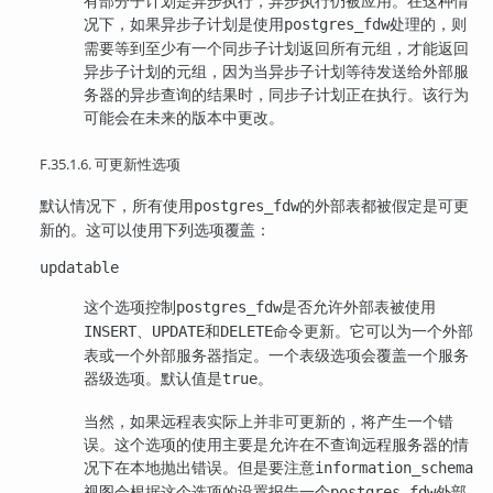
有部分子计划是异步执行，异步执行仍被应用。在这种情
况下，如果异步子计划是使用
处理的，则
postgres_fdw
需要等到至少有一个同步子计划返回所有元组，才能返回
异步子计划的元组，因为当异步子计划等待发送给外部服
务器的异步查询的结果时，同步子计划正在执行。该行为
可能会在未来的版本中更改。
F.35.1.6. 可更新性选项
默认情况下，所有使用
的外部表都被假定是可更
postgres_fdw
新的。这可以使用下列选项覆盖：
updatable
这个选项控制
是否允许外部表被使用
postgres_fdw
、
和
命令更新。它可以为一个外部
INSERT
UPDATE
DELETE
表或一个外部服务器指定。一个表级选项会覆盖一个服务
器级选项。默认值是
。
true
当然，如果远程表实际上并非可更新的，将产生一个错
误。这个选项的使用主要是允许在不查询远程服务器的情
况下在本地抛出错误。但是要注意
information_schema
视图会根据这个选项的设置报告一个
外部
postgres_fdw