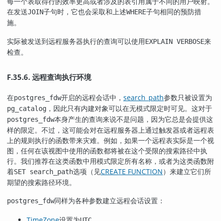
每一个表取得行的效率更高或者涉及的表引用属于不同的用户映射。
在发送
子句时，它也会采取和上述
子句相同的预防措
JOIN
WHERE
施。
实际被发送到远程服务器执行的查询可以使用
来
EXPLAIN VERBOSE
检查。
F.35.6. 远程查询执行环境
在
开启的远程会话中，
search_path
参数只被设置为
postgres_fdw
，因此只有内建对象可以在无模式限定时可见。这对于
pg_catalog
本身产生的查询来说不是问题，因为它总是会提供这
postgres_fdw
样的限定。不过，这可能会对在远程服务器上通过触发器或者远程表
上的规则执行的函数带来灾难。例如，如果一个远程表实际是一个视
图，任何在该视图中使用的函数都将被在这个受限的搜索路径中执
行。我们推荐在这类函数中用模式限定所有名称，或者为这类函数附
着
选项（见
CREATE FUNCTION
）来建立它们所
SET search_path
期望的搜索路径环境。
同样为各种参数建立远程会话设置：
postgres_fdw
TimeZone
设置为
UTC