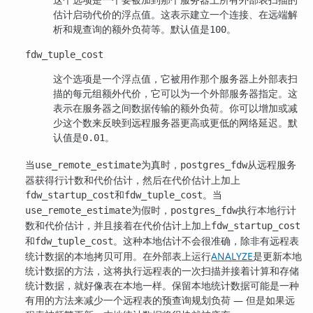
估计启动代价的浮点值。这表示建立一个连接、在远端解
析和规查询的额外负荷等。默认值是
。
100
fdw_tuple_cost
这个选项是一个浮点值，它被用作那个服务器上外部表扫
描的每元组额外代价，它可以为一个外部服务器指定。这
表示在服务器之间数据传输的额外负荷。你可以增加或减
少这个数来反映到远程服务器更高或更低的网络延迟。默
认值是
。
0.01
当
为真时，
从远程服务
use_remote_estimate
postgres_fdw
器获得行计数和代价估计，然后在代价估计上加上
和
。当
fdw_startup_cost
fdw_tuple_cost
为假时，
执行本地行计
use_remote_estimate
postgres_fdw
数和代价估计，并且接着在代价估计上加上
fdw_startup_cost
和
。这种本地估计不会很准确，除非有远程表
fdw_tuple_cost
统计数据的本地拷贝可用。在外部表上运行
ANALYZE
是更新本地
统计数据的方法，这将执行远程表的一次扫描并接着计算和存储
统计数据，就好像表在本地一样。保留本地统计数据可能是一种
有用的方法来减少一个远程表的预查询规划负荷 — 但是如果远