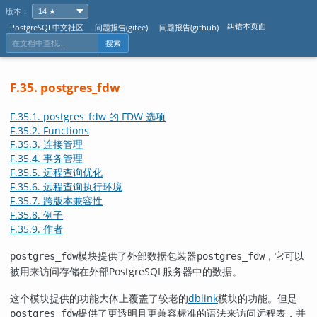
版本：
纠错本页面
PostgreSQL中文社区
问题报告(gitee)
问题报告(github)
搜索
F.35. postgres_fdw
F.35.1. postgres_fdw 的 FDW 选项
F.35.2. Functions
F.35.3. 连接管理
F.35.4. 事务管理
F.35.5. 远程查询优化
F.35.6. 远程查询执行环境
F.35.7. 跨版本兼容性
F.35.8. 例子
F.35.9. 作者
模块提供了外部数据包装器
，它可以
postgres_fdw
postgres_fdw
被用来访问存储在外部
PostgreSQL
服务器中的数据。
这个模块提供的功能大体上覆盖了较老的
dblink
模块的功能。但是
提供了更透明且更兼容标准的语法来访问远程表，并
postgres_fdw