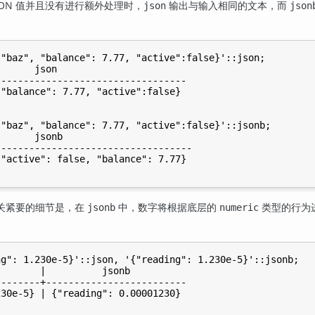
SON 值并且没有进行额外处理时，
输出与输入相同的文本，而
json
json
"baz", "balance": 7.77, "active":false}'::json;

      json

---------------------------------

"balance": 7.77, "active":false}

"baz", "balance": 7.77, "active":false}'::jsonb;

      jsonb

----------------------------------

"active": false, "balance": 7.77}

关紧要的细节是，在
中，数字将根据底层的
类型的行为
jsonb
numeric
g": 1.230e-5}'::json, '{"reading": 1.230e-5}'::jsonb;

       |          jsonb

-------+-------------------------

30e-5} | {"reading": 0.00001230}
