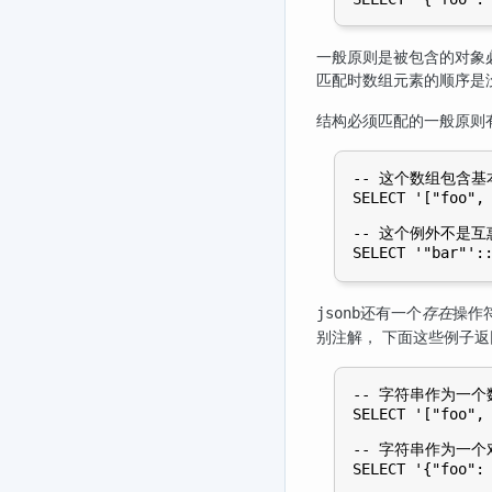
一般原则是被包含的对象
匹配时数组元素的顺序是
结构必须匹配的一般原则
-- 这个数组包含基
SELECT '["foo", 
-- 这个例外不是互
还有一个
存在
操作
jsonb
别注解， 下面这些例子返
-- 字符串作为一个
SELECT '["foo", 
-- 字符串作为一个
SELECT '{"foo": 