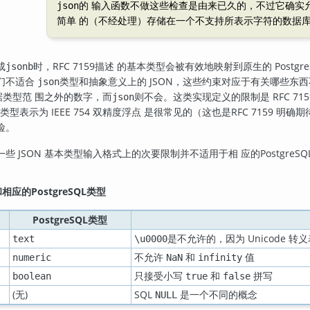
的 输入函数不做这些检查是由来已久的，不过它确实允许将 
json
简单 的（不经处理）存储在一个不支持所表示字符的数据
成
时，
RFC
7159描述 的基本类型会被有效地映射到原生的
Postgr
jsonb
们不适合
类型和抽象意义上的 JSON，这些约束对应于有关哪些东
json
据类型范 围之外的数字，而
则不会。这类实现定义的限制是
RFC
71
json
类型表示为 IEEE 754 双精度浮点 是很常见的（这也是
RFC
7159 明确
险。
些 JSON 基本类型输入格式上的次要限制并不适用于相 应的
PostgreSQ
型和相应的
PostgreSQL
类型
PostgreSQL
类型
是不允许的，因为 Unicode 
text
\u0000
不允许
和
值
numeric
NaN
infinity
只接受小写
和
拼写
boolean
true
false
(无)
SQL
是一个不同的概念
NULL