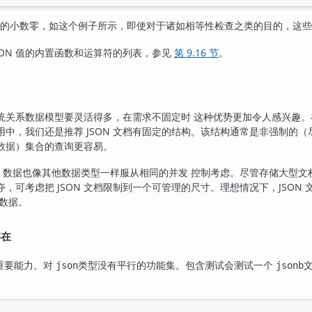
的小数零，如这个例子所示，即使对于诸如相等性检查之类的目的，这些
SON 值的内置函数和运算符的列表，参见
第 9.16 节
。
比传统关系数据模型要灵活得多，在需求不固定时 这种优势更加令人感兴趣
中，我们还是推荐 JSON 文档有固定的结构。该结构通常是非强制的
数据）集合的查询更容易。
N 数据也像其他数据类型一样服从相同的并发 控制考虑。尽管存储大型
，可考虑把 JSON 文档限制到一个可管理的尺寸。理想情况下，JSO
数据。
存在
重要能力。对
类型没有平行的功能集。包含测试会测试一个
json
jsonb