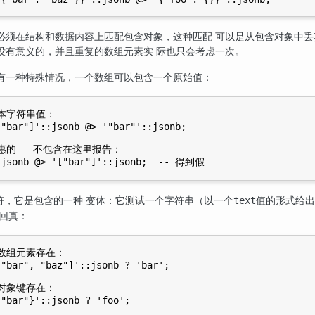
必须在结构和数据内容上匹配包含对象，这种匹配 可以是从包含对象中丢
没有意义的，并且重复的数组元素实 际也只会考虑一次。
有一种特殊情况，一个数组可以包含一个原始值：
本字符串值：

"bar"]'::jsonb @> '"bar"'::jsonb;

惠的 - 不包含在这里报告：

符，它是包含的一种 变体：它测试一个字符串（以一个
值的形式给出
text
回真：
数组元素存在：

"bar", "baz"]'::jsonb ? 'bar';

对象键存在：

"bar"}'::jsonb ? 'foo';
