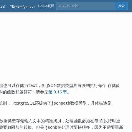
纠错本页面
ee)
问题报告(github)
搜索
据也可以存储为
，但 JSON数据类型具有强制执行每个 存储值
text
ON的函数和运算符；请参见
第 9.16 节
。
询机制，
PostgreSQL
还提供了
数据类型，具体描述见
jsonpath
数据类型存储输入文本的精准拷贝，处理函数必须在每 次执行时重
为需要做附加的转换。但是
在处理时要快很多，因为不需要重新
jsonb