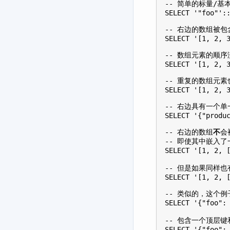
-- 简单的标量/基
SELECT '"foo"'::
-- 右边的数组被包
SELECT '[1, 2, 3
-- 数组元素的顺
SELECT '[1, 2, 3
-- 重复的数组元素
SELECT '[1, 2, 3
-- 右边具有一个
SELECT '{"produc
-- 右边的数组
不
会
-- 即使其中嵌入了
SELECT '[1, 2, 
-- 但是如果同样也
SELECT '[1, 2, [
-- 类似的，这个例
SELECT '{"foo":
-- 包含一个顶层键