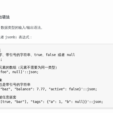
输出语法
ON 数据类型的输入/输出语法。
或者
）表达式：
jsonb


、带引号的字符串、true、false 或者 null

;

多元素的数组（元素不需要为同一类型）

foo", null]'::json;



总是带引号的字符串

"baz", "balance": 7.77, "active": false}'::json;

被任意嵌套
