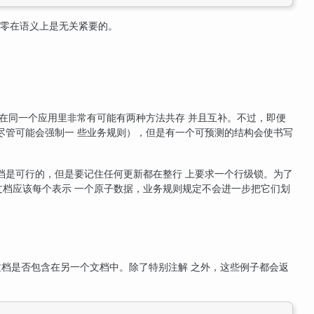
零在语义上是无关紧要的。
。在同一个应用里非常有可能有两种方法共存 并且互补。不过，即便
（尽管可能会强制一 些业务规则），但是有一个可预测的结构会使书写
文档是可行的，但是要记住任何更新都在整行 上要求一个行级锁。为了
N 文档应该每个表示 一个原子数据，业务规则规定不会进一步把它们划
文档是否包含在另一个文档中。除了特别注解 之外，这些例子都会返