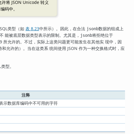
JSON Unicode 转义
库编码中。
eSQL
类型（如
表 8.23
中所示）。因此，在合法
数据的组成上
jsonb
西不 能被底层数据类型表示的限制。尤其是，
将拒绝位于
jsonb
59 所允许的。不过，实际上这类问题更可能发生在其他实 现中，因
期待和允许的）。当在这类系 统间使用 JSON 作为一种交换格式时，应
L
类型。
注释
转义表示数据库编码中不可用的字符