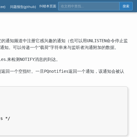
纠错本页面
ee)
问题报告(github)
搜索
定的通知频道中注册它感兴趣的通知（也可以用
命令停止监
UNLISTEN
通知。可以传递一个
“
载荷
”
字符串来与监听者沟通附加的数据。
.
来检测
消息的到达。
ies
NOTIFY
则返回一个空指针。一旦
返回一个通知，该通知会被认
PQnotifies
s */
