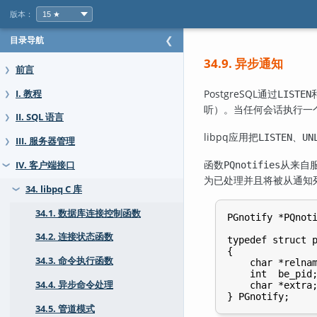
版本：
目录导航
❮
34.9. 异步通知
前言
❯
PostgreSQL
通过
I. 教程
LISTEN
❯
听）。当任何会话执行一
II. SQL 语言
❯
libpq
应用把
、
LISTEN
UN
III. 服务器管理
❯
函数
从来自
IV. 客户端接口
PQnotifies
❯
为已处理并且将被从通知
34. libpq C 库
❯
34.1. 数据库连接控制函数
PGnotify *PQnoti
34.2. 连接状态函数
typedef struct p
{

34.3. 命令执行函数
    char *relnam
    int  be_pid;
34.4. 异步命令处理
    char *extra;
34.5. 管道模式