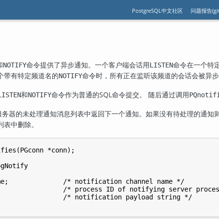
PostgreSQL中文社区
问题报告(git
和
命令提供了异步通知。一个客户端会话用
命令在一个特
NOTIFY
LISTEN
个带有特定频道名的
命令时，所有正在监听该频道的会话会被异步
NOTIFY
和
命令作为普通的SQL命令提交。 随后通过调用
LISTEN
NOTIFY
PQnotif
服务器的未处理通知消息列表中返回下一个通知。如果没有待处理的通知
列表中删除。
fies(PGconn *conn);

gNotify

e;              /* notification channel name */

                /* process ID of notifying server proces
                /* notification payload string */
