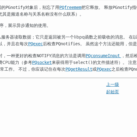
回的
对象后，别忘了用
把它释放。 释放
指
PGnotify
PQfreemem
PGnotify
尤其是频道名称与关系名称没有什么联系）。
序，展示异步通知的使用。
从服务器读取数据；它只是返回被另一个
libpq
函数之前吸收的消息。 在
以，并且在每次
后检查
。 虽然这个方法还能用，但
PQexec
PQnotifies
时，一种更好的检查
消息的方法是调用
，然后
NOTIFY
PQconsumeInput
费
CPU
能力（参考
来获得用于
的文件描述符）。 注
PQsocket
select()
常工作。 不过，你应该记住在每次
或
之后检查
PQgetResult
PQexec
PQn
上一级
起始页