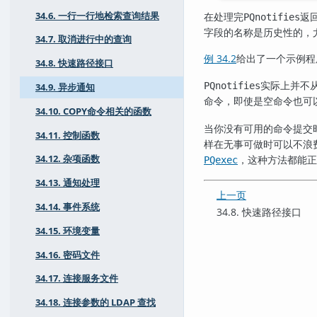
34.6. 一行一行地检索查询结果
在处理完
返
PQnotifies
字段的名称是历史性的，
34.7. 取消进行中的查询
例 34.2
给出了一个示例程
34.8. 快速路径接口
实际上并不
PQnotifies
34.9. 异步通知
命令，即使是空命令也可
34.10. COPY命令相关的函数
当你没有可用的命令提交
34.11. 控制函数
样在无事可做时可以不浪
，这种方法都能正
34.12. 杂项函数
PQexec
34.13. 通知处理
上一页
34.14. 事件系统
34.8. 快速路径接口
34.15. 环境变量
34.16. 密码文件
34.17. 连接服务文件
34.18. 连接参数的 LDAP 查找