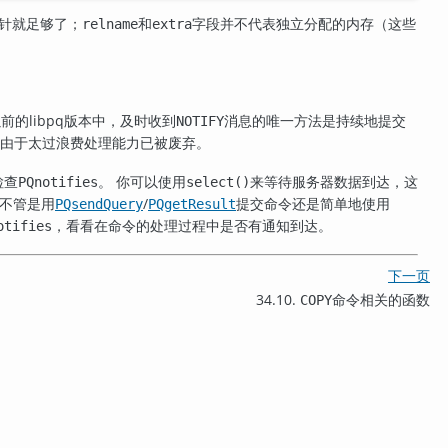
针就足够了；
和
字段并不代表独立分配的内存（这些
relname
extra
以前的
libpq
版本中，及时收到
消息的唯一方法是持续地提交
NOTIFY
是由于太过浪费处理能力已被废弃。
检查
。 你可以使用
来等待服务器数据到达，这
PQnotifies
select()
意不管是用
/
提交命令还是简单地使用
PQsendQuery
PQgetResult
，看看在命令的处理过程中是否有通知到达。
otifies
下一页
34.10.
命令相关的函数
COPY