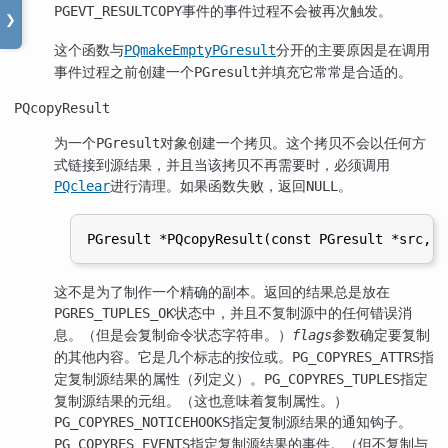
事件的事件过程不会被再次触发。
PGEVT_RESULTCOPY
❯
这个函数与
分开的主要原因是在调用
PQmakeEmptyPGresult
事件过程之前创建一个
并填充它常常是合适的。
PGresult
PQcopyResult
为一个
对象创建一个拷贝。这个拷贝不会以任何方
PGresult
式链接到源结果，并且当该拷贝不再需要时，必须调用
进行清理。如果函数失败，返回
。
PQclear
NULL
这不是为了制作一个精确的副本。返回的结果总是放在
状态中，并且不复制源中的任何错误消
PGRES_TUPLES_OK
息。（但是会复制命令状态字符串。）
参数确定要复制
flags
的其他内容。它是几个标志的按位或。
指
PG_COPYRES_ATTRS
定复制源结果的属性（列定义）。
指定
PG_COPYRES_TUPLES
复制源结果的元组。（这也意味着复制属性。）
指定复制源结果的通知钩子。
PG_COPYRES_NOTICEHOOKS
指定复制源结果的事件。（但不复制与
PG_COPYRES_EVENTS