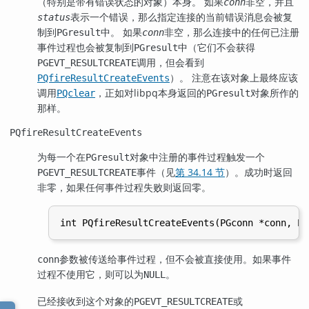
（特别是带有错误状态的对象）本身。 如果
非空，并且
conn
表示一个错误，那么指定连接的当前错误消息会被复
status
制到
中。 如果
非空，那么连接中的任何已注册
PGresult
conn
事件过程也会被复制到
中（它们不会获得
PGresult
调用，但会看到
PGEVT_RESULTCREATE
）。 注意在该对象上最终应该
PQfireResultCreateEvents
调用
，正如对
libpq
本身返回的
对象所作的
PQclear
PGresult
那样。
PQfireResultCreateEvents
为每一个在
对象中注册的事件过程触发一个
PGresult
事件（见
第 34.14 节
）。成功时返回
PGEVT_RESULTCREATE
非零，如果任何事件过程失败则返回零。
参数被传送给事件过程，但不会被直接使用。如果事件
conn
过程不使用它，则可以为
。
NULL
已经接收到这个对象的
或
PGEVT_RESULTCREATE