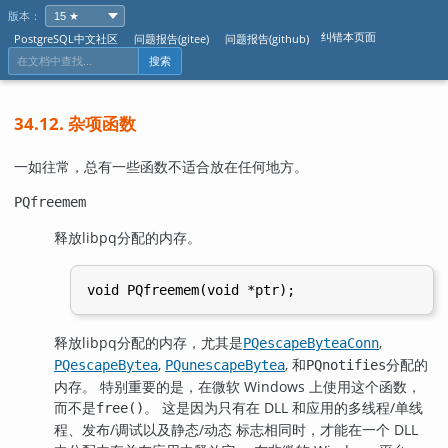
版本：
纠错本页面
PostgreSQL中文社区
问题报告(gitee)
问题报告(github)
搜索
34.12. 杂项函数
一如往常，总有一些函数不适合放在任何地方。
PQfreemem
释放
libpq
分配的内存。
释放
libpq
分配的内存，尤其是
,
PQescapeByteaConn
,
, 和
分配的
PQescapeBytea
PQunescapeBytea
PQnotifies
内存。 特别重要的是，在微软 Windows 上使用这个函数，
而不是
。 这是因为只有在 DLL 和应用的多线程/单线
free()
程、发布/调试以及静态/动态 标志相同时，才能在一个 DLL