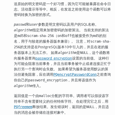
送原始的明文密码是一个好习惯，因为它可能被暴露在命令日
志、活动显示等等中。相反，在发送之前使用这个函数可以将
密码转换为加密的形式。
和
参数是明文密码以及用户的SQL名称。
passwd
user
指定用来加密密码的加密算法。 当前支持的算法
algorithm
是
和
（
和
也被接受作为
的别
md5
scram-sha-256
on
off
md5
名，用于与较老的服务器版本兼容）。 注意，对
scram-sha-
的支持是在
PostgreSQL
版本10中引入的，并且在老的服
256
务器版本上无法工作。 如果
是
，这个函数将
algorithm
NULL
向服务器查询
password_encryption
设置的当前值。 这种行
为可能会阻塞当前事务，并且当前事务被中止或者连接正忙于
执行另一个查询时会失败。 如果希望为服务器使用默认的算
法但避免阻塞，应在调用
之前查询
PQencryptPasswordConn
你自己的
，并且将该值作为
password_encryption
传入。
algorithm
返回值是一个由
分配的字符串。调用者可以假设该字
malloc
符串不含有需要转义的任何特殊字符。 在处理完它之后，用
释放结果。发生错误时，返回的是
，并且适
PQfreemem
NULL
当的消息会被存储在连接对象中。