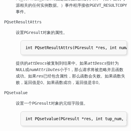
源相关的任何实例数据。）事件程序接收
PGEVT_RESULTCOPY
事件。
PQsetResultAttrs
设置
对象的属性。
PGresult
提供的
被复制到结果中。如果
指针为
attDescs
attDescs
或
小于1，那么请求将被忽略并且函数
NULL
numAttributes
成功。如果
已经包含属性，那么函数会失败。如果函数失
res
败，返回值是0。如果函数成功，返回值是非0。
PQsetvalue
设置一个
对象的元组字段值。
PGresult