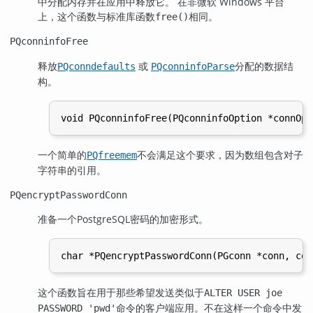
中分配内存并在应用中释放它。 在非微软 Windows 平台
上，这个函数与标准库函数
相同。
free()
PQconninfoFree
释放
或
分配的数据结
PQconndefaults
PQconninfoParse
构。
一个简单的
不会满足这个要求，因为数组包含对子
PQfreemem
字符串的引用。
PQencryptPasswordConn
准备一个
PostgreSQL
密码的加密形式。
这个函数旨在用于那些希望发送类似于
ALTER USER joe
命令的客户端应用。不在这样一个命令中发
PASSWORD 'pwd'