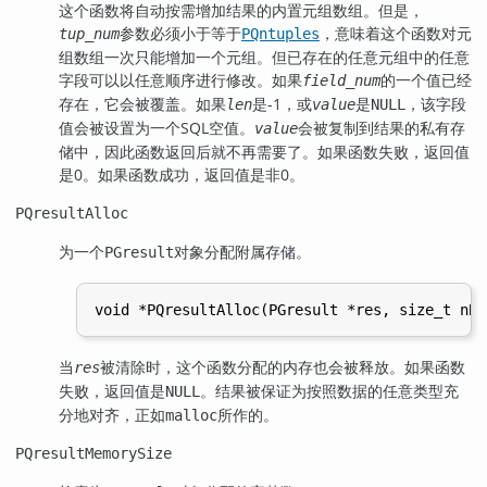
这个函数将自动按需增加结果的内置元组数组。但是，
参数必须小于等于
，意味着这个函数对元
tup_num
PQntuples
组数组一次只能增加一个元组。但已存在的任意元组中的任意
字段可以以任意顺序进行修改。如果
的一个值已经
field_num
存在，它会被覆盖。如果
是-1，或
是
，该字段
len
value
NULL
值会被设置为一个SQL空值。
会被复制到结果的私有存
value
储中，因此函数返回后就不再需要了。如果函数失败，返回值
是0。如果函数成功，返回值是非0。
PQresultAlloc
为一个
对象分配附属存储。
PGresult
当
被清除时，这个函数分配的内存也会被释放。如果函数
res
失败，返回值是
。结果被保证为按照数据的任意类型充
NULL
分地对齐，正如
所作的。
malloc
PQresultMemorySize