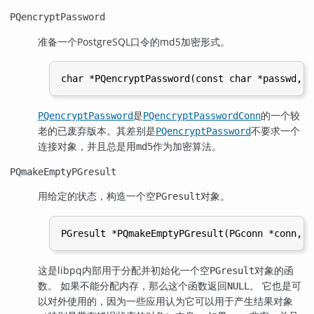
PQencryptPassword
准备一个
PostgreSQL
口令的md5加密形式。
是
的一个较
PQencryptPassword
PQencryptPasswordConn
老的已废弃版本。其差别是
不要求一个
PQencryptPassword
连接对象，并且总是用
作为加密算法。
md5
PQmakeEmptyPGresult
用给定的状态，构造一个空
对象。
PGresult
这是
libpq
内部用于分配并初始化一个空
对象的函
PGresult
数。 如果不能分配内存，那么这个函数返回
。 它也是可
NULL
以对外使用的，因为一些应用认为它可以用于产生结果对象