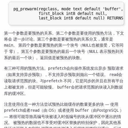
pg_prewarm(regclass, mode text default 'buffer', f
           first_block int8 default null,

第一个参数是要预热的关系。第二个参数是要使用的预热方法，下文
将会 进一步讨论。第三个参数是要被预热的关系分叉，通常是
。 第四个参数是要预热的第一个块号（
也被接受，它等同
main
NULL
于 零）。第五个参数是要预热的最后一个块号（
表示预热到关
NULL
系的最后一个块）。返回值是被预热的块数。
有三种可用的预热方法。
会向操作系统发出异步 预取请求
prefetch
（如果支持异步预取），不支持异步预取则抛出一个错误。
会
read
读取请求范围的块。与
不同，它是同步的并且在所有平台
prefetch
上都被支持，但是可能较慢。
会把请求范围的块读入到数据
buffer
库的缓冲区。
注意使用任意一种方法尝试预热比能缓存的数量更多的块 — 使用
或者
（由 OS）或者使用
（由
PostgreSQL
）
prefetch
read
buffer
— 将很可能导致高编号块被读入时低编号的块从缓冲区中逐出的情
况。 被预热的数据也不享受对缓冲区替换的特别保护，因此其他系