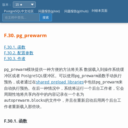
版本：
纠错本页面
PostgreSQL中文社区
问题报告(gitee)
问题报告(github)
搜索
F.30. pg_prewarm
F.30.1. 函数
F.30.2. 配置参数
F.30.3. 作者
模块提供一种方便的方法将关系 数据载入到操作系统缓
pg_prewarm
冲区或者
PostgreSQL
缓冲区。可以使用
函数手动执行
pg_prewarm
预热，或者通过在
shared_preload_libraries
中包括
来
pg_prewarm
自动执行预热。在后一种情况中，系统将运行一个后台工作者，它会
周期性地将共享内存中的内容记录在一个名为
的文件中，并且在重新启动后用两个后台工
autoprewarm.blocks
作者重新载入那些块。
F.30.1. 函数