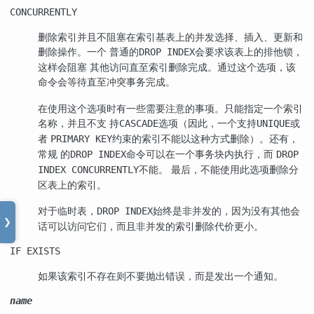
CONCURRENTLY
删除索引并且不阻塞在索引基表上的并发选择、插入、更新和
删除操作。一个 普通的
会要求该表上的排他锁，
DROP INDEX
这样会阻塞 其他访问直至索引删除完成。通过这个选项，该
命令会等待直至冲突事务完成。
在使用这个选项时有一些需要注意的事项。只能指定一个索引
名称，并且不支 持
选项（因此，一个支持
或
CASCADE
UNIQUE
者
约束的索引不能以这种方式删除）。还有，
PRIMARY KEY
常规 的
命令可以在一个事务块内执行，而
DROP INDEX
DROP
不能。 最后，不能使用此选项删除分
INDEX CONCURRENTLY
区表上的索引。
对于临时表，
始终是非并发的，因为没有其他会
DROP INDEX
❯
话可以访问它们，而且非并发的索引删除代价更小。
IF EXISTS
如果该索引不存在则不要抛出错误，而是发出一个通知。
name