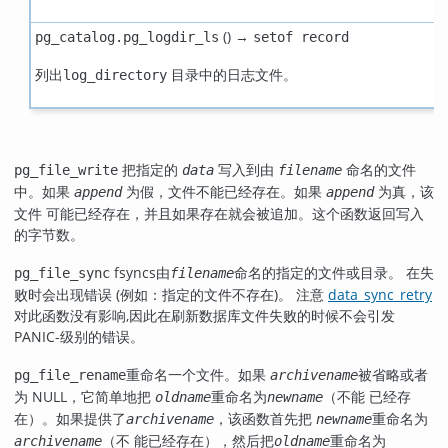
() →
pg_catalog.pg_logdir_ls
setof record
列出
目录中的日志文件。
log_directory
把指定的
写入到由
命名的文件
pg_file_write
data
filename
中。如果
为假，文件不能已经存在。如果
为真，该
append
append
文件 可能已经存在，并且如果存在就会被追加。这个函数返回写入
的字节数。
fsyncs由
命名的指定的文件或目录。 在失
pg_file_sync
filename
败时会出现错误 (例如：指定的文件不存在)。 注意
data_sync_retry
对此函数没有影响,因此在刷新数据库文件失败的时候不会引发
PANIC-级别的错误。
重命名一个文件。如果
被省略或者
pg_file_rename
archivename
为 NULL，它简单地把
重命名为
（不能 已经存
oldname
newname
在）。如果提供了
，该函数首先把
重命名为
archivename
newname
（不 能已经存在），然后把
重命名为
archivename
oldname