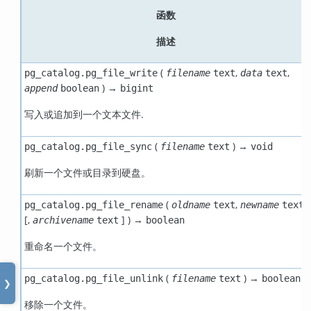
函数
描述
(
,
,
pg_catalog.pg_file_write
filename
text
data
text
) →
append
boolean
bigint
写入或追加到一个文本文件.
(
) →
pg_catalog.pg_file_sync
filename
text
void
刷新一个文件或目录到硬盘。
(
,
pg_catalog.pg_file_rename
oldname
text
newname
text
[
,
] ) →
archivename
text
boolean
重命名一个文件。
(
) →
pg_catalog.pg_file_unlink
filename
text
boolean
❯
移除一个文件。