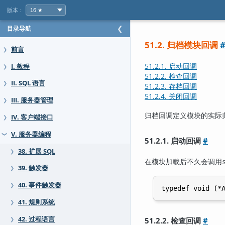
版本：
目录导航
❮
51.2. 归档模块回调
前言
❯
51.2.1. 启动回调
I. 教程
❯
51.2.2. 检查回调
II. SQL 语言
❯
51.2.3. 存档回调
51.2.4. 关闭回调
III. 服务器管理
❯
归档回调定义模块的实际
IV. 客户端接口
❯
V. 服务器编程
❯
51.2.1. 启动回调
#
38. 扩展 SQL
❯
在模块加载后不久会调用
39. 触发器
❯
40. 事件触发器
❯
41. 规则系统
❯
42. 过程语言
51.2.2. 检查回调
#
❯