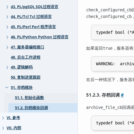
43. PL/pgSQL SQL过程语言
❯
check_configured_cb
check_configured_cb
44. PL/Tcl Tcl 过程语言
❯
45. PL/Perl Perl 程序语言
❯
46. PL/Python Python 过程语言
❯
47. 服务器编程接口
如果返回
，服务器将
❯
true
48. 后台工作进程
49. 逻辑解码
❯
50. 复制进度跟踪
在后一种情况下，服务器
51. 存档模块
❯
51.2.3. 存档回调
#
51.1. 初始化函数
回调函
archive_file_cb
51.2. 归档模块回调
VI. 参考
❯
VII. 内部
❯