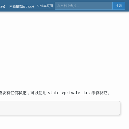
纠错本页面
ee)
问题报告(github)
搜索
模块有任何状态，可以使用
来存储它。
state->private_data