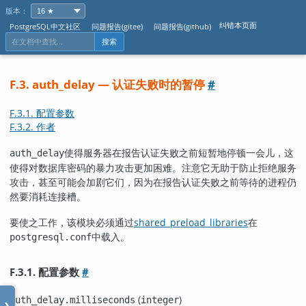
版本：
纠错本页面
PostgreSQL中文社区
问题报告(gitee)
问题报告(github)
搜索
F.3. auth_delay — 认证失败时的暂停
#
F.3.1. 配置参数
F.3.2. 作者
使得服务器在报告认证失败之前短暂地停顿一会儿，这
auth_delay
使得对数据库密码的暴力攻击更加困难。注意它无助于防止拒绝服务
攻击，甚至可能会加剧它们，因为在报告认证失败之前等待的进程仍
然要消耗连接槽。
要使之工作，该模块必须通过
shared_preload_libraries
在
中载入。
postgresql.conf
F.3.1. 配置参数
#
(
)
auth_delay.milliseconds
integer