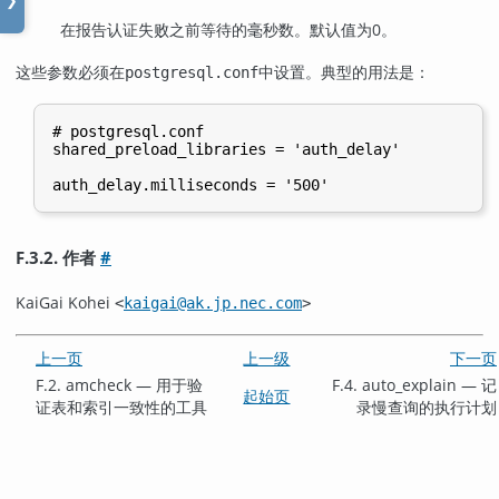
❯
在报告认证失败之前等待的毫秒数。默认值为0。
这些参数必须在
中设置。典型的用法是：
postgresql.conf
# postgresql.conf

shared_preload_libraries = 'auth_delay'

F.3.2. 作者
#
KaiGai Kohei
<
kaigai@ak.jp.nec.com
>
上一页
上一级
下一页
F.2. amcheck — 用于验
F.4. auto_explain — 记
起始页
证表和索引一致性的工具
录慢查询的执行计划