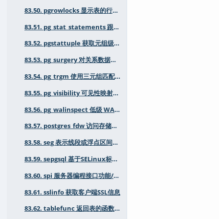
83.50. pgrowlocks 显示表的行锁定信息
83.51. pg_stat_statements 跟踪 SQL 规划和执行的统计信息
83.52. pgstattuple 获取元组级别的统计信息
83.53. pg_surgery 对关系数据执行低级操作
83.54. pg_trgm 使用三元组匹配支持文本相似性
83.55. pg_visibility 可见性映射信息和工具
83.56. pg_walinspect 低级 WAL 检查
83.57. postgres_fdw 访问存储在外部PostgreSQL 服务器中的数据
83.58. seg 表示线段或浮点区间的数据类型
83.59. sepgsql 基于SELinux标签的强制访问控制（MAC）安全模块
83.60. spi 服务器编程接口功能/示例
83.61. sslinfo 获取客户端SSL信息
83.62. tablefunc 返回表的函数（crosstab及其他）