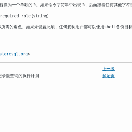
替换为一个单独的
。如果命令字符串中出现
，后面跟着任何其他字符
%
%
(
)
required_role
string
标所需的角色。如果未设置此项，任何复制用户都可以使用
备份目
shell
stgresql.org
>
上一级
in — 记录慢查询的执行计划
起始页