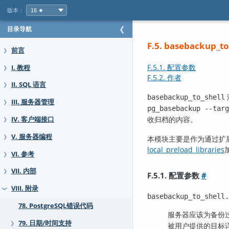
版本：
目录导航
❮
F.5. basebackup_t
前言
❯
F.5.1. 配置参数
I. 教程
❯
F.5.2. 作者
II. SQL 语言
❯
basebackup_to_shell
III. 服务器管理
❯
pg_basebackup --targ
收归档的内容。
IV. 客户端接口
❯
V. 服务器编程
❯
本模块主要是作为通过扩
local_preload_libraries
VI. 参考
❯
VII. 内部
❯
F.5.1. 配置参数
#
VIII. 附录
❯
basebackup_to_shell.
78. PostgreSQL错误代码
服务器应该为备份
79. 日期/时间支持
❯
被用户提供的目标