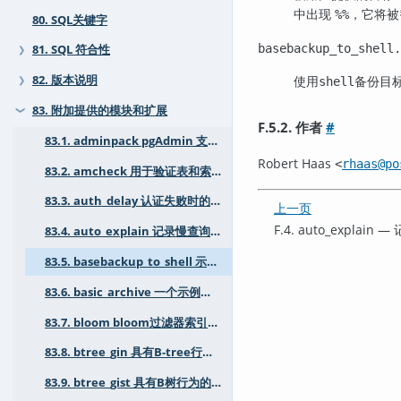
中出现
，它将被
%%
80. SQL关键字
basebackup_to_shell.
81. SQL 符合性
❯
使用
备份目
82. 版本说明
shell
❯
83. 附加提供的模块和扩展
❯
F.5.2. 作者
#
83.1. adminpack pgAdmin 支持工具包
Robert Haas
<
rhaas@po
83.2. amcheck 用于验证表和索引一致性的工具
83.3. auth_delay 认证失败时的暂停
上一页
F.4. auto_expla
83.4. auto_explain 记录慢查询的执行计划
83.5. basebackup_to_shell 示例 "shell" pg_basebackup 模块
83.6. basic_archive 一个示例WAL归档模块
83.7. bloom bloom过滤器索引访问方法
83.8. btree_gin 具有B-tree行为的GIN操作符类
83.9. btree_gist 具有B树行为的GiST操作符类