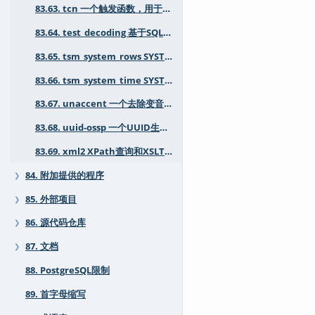
83.63. tcn 一个触发函数，用于通知监听者表内容的更改
83.64. test_decoding 基于SQL的WAL逻辑解码测试/示例模块
83.65. tsm_system_rows SYSTEM_ROWS采样方法用于TABLESAMPLE
83.66. tsm_system_time SYSTEM_TIME采样方法用于TABLESAMPLE
83.67. unaccent 一个去除变音符号的文本搜索字典
83.68. uuid-ossp 一个UUID生成器
83.69. xml2 XPath查询和XSLT功能
84. 附加提供的程序
❯
85. 外部项目
❯
86. 源代码仓库
❯
87. 文档
❯
88. PostgreSQL限制
89. 首字母缩写