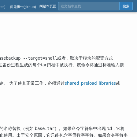
纠错本页面
ee)
问题报告(github)
搜索
或者，取决于模块的配置方式，
asebackup --target=shell
备份过程生成的每个tar归档中被执行。该命令将通过标准输入接
途。 为了使其正常工作，必须通过
shared_preload_libraries
或
的名称替换（例如
）。如果命令字符串中出现
，它将
base.tar
%d
止使用。出于安全原因，它只能包含字母数字字符。如果命令字符串