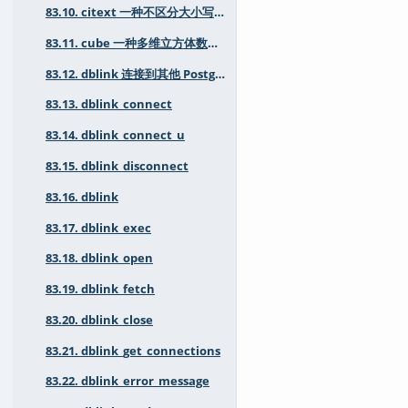
83.10. citext 一种不区分大小写的字符字符串类型
83.11. cube 一种多维立方体数据类型
83.12. dblink 连接到其他 PostgreSQL 数据库
83.13. dblink_connect
83.14. dblink_connect_u
83.15. dblink_disconnect
83.16. dblink
83.17. dblink_exec
83.18. dblink_open
83.19. dblink_fetch
83.20. dblink_close
83.21. dblink_get_connections
83.22. dblink_error_message