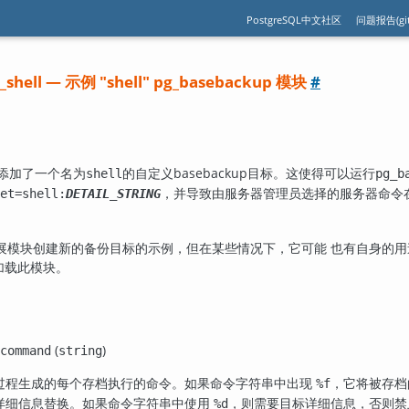
PostgreSQL中文社区
问题报告(git
o_shell — 示例 "shell" pg_basebackup 模块
#
添加了一个名为
的自定义basebackup目标。这使得可以运行
shell
pg_b
，并导致由服务器管理员选择的服务器命令在
et=shell:
DETAIL_STRING
展模块创建新的备份目标的示例，但在某些情况下，它可能 也有自身的用
加载此模块。
(
)
command
string
过程生成的每个存档执行的命令。如果命令字符串中出现
，它将被存档
%f
详细信息替换。如果命令字符串中使用
，则需要目标详细信息，否则禁
%d