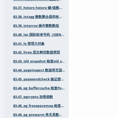
83.37. hstore hstore 键/值数据类型
83.38. intagg 整数聚合器和枚举器
83.39. intarray 操作整数数组
83.40. isn 国际标准号码（ISBN、EAN、UPC等）的数据类型
83.41. lo 管理大对象
83.42. ltree 层次树状数据类型
83.43. old_snapshot 检查old_snapshot_threshold状态
83.44. pageinspect 数据库页面的低级检查
83.45. passwordcheck 验证密码强度
83.46. pg_buffercache 检查PostgreSQL 缓冲区缓存状态
83.47. pgcrypto 加密函数
83.48. pg_freespacemap 检查空闲空间映射
83.49. pg_prewarm 将关系数据预加载到缓冲区缓存中