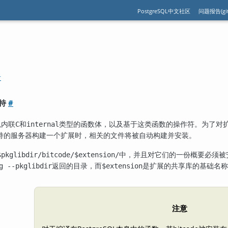
PostgreSQL中文社区
问题报告(git
者
支持
#
以内联
和
类型的函数体，以及基于这类函数的操作符。为了对
C
internal
IT支持的服务器构建一个扩展时，相关的文件将被自动构建并安装。
中，并且对它们的一份概要必须被
$pkglibdir/bitcode/$extension/
返回的目录，而
是扩展的共享库的基础名称
g --pkglibdir
$extension
注意