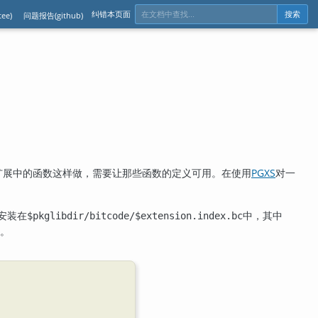
纠错本页面
ee)
问题报告(github)
搜索
扩展中的函数这样做，需要让那些函数的定义可用。在使用
PGXS
对一
安装在
中，其中
$pkglibdir/bitcode/$extension.index.bc
。