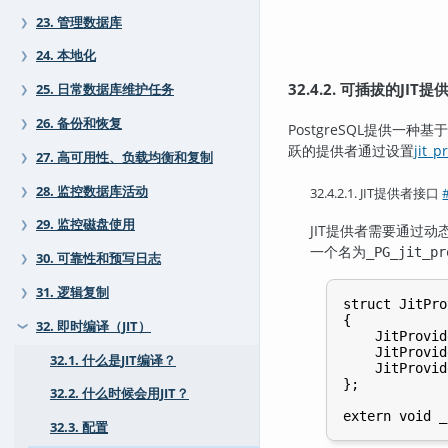
23. 管理数据库
❯
24. 本地化
❯
32.4.2. 可插拔的
JIT
提
25. 日常数据库维护任务
❯
26. 备份和恢复
❯
PostgreSQL
提供一种基于
跃的提供者通过设置
jit_p
27. 高可用性、负载均衡和复制
❯
28. 监控数据库活动
32.4.2.1.
JIT
提供者接口
❯
29. 监控磁盘使用
❯
JIT
提供者需要通过动
一个名为
_PG_jit_pr
30. 可靠性和预写日志
❯
31. 逻辑复制
❯
struct JitPro
{

32. 即时编译（JIT）
❯
    JitProvid
    JitProvid
32.1. 什么是JIT编译？
    JitProvid
};

32.2. 什么时候会用JIT？
32.3. 配置