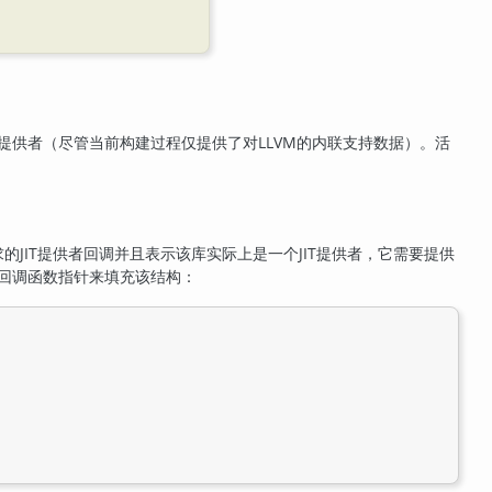
提供者（尽管当前构建过程仅提供了对
LLVM
的内联支持数据）。活
求的
JIT
提供者回调并且表示该库实际上是一个
JIT
提供者，它需要提供
回调函数指针来填充该结构：