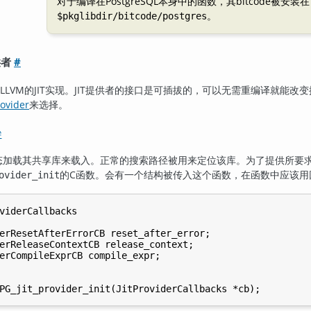
对于编译在
PostgreSQL
本身中的函数，其bitcode被安装在
。
$pkglibdir/bitcode/postgres
供者
#
LLVM
的
JIT
实现。
JIT
提供者的接口是可插拔的，可以无需重编译就能改变
rovider
来选择。
#
态加载其共享库来载入。正常的搜索路径被用来定位该库。为了提供所要
的C函数。会有一个结构被传入这个函数，在函数中应该用
ovider_init
viderCallbacks

erResetAfterErrorCB reset_after_error;

erReleaseContextCB release_context;

erCompileExprCB compile_expr;
