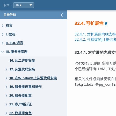
版本：
目录导航
❮
32.4. 可扩展性
#
前言
❯
32.4.1. 对扩展的内联支持
I. 教程
❯
32.4.2. 可插拔的
JIT
提供
II. SQL 语言
❯
III. 服务器管理
32.4.1. 对扩展的内联
❯
16. 从二进制安装
PostgreSQL
的
JIT
实现可
个已经编译有LLVM J
17. 从源代码安装
❯
18. 在Windows上从源代码安装
相关的文件必须被安装在
❯
是
$pkglibdir
pg_confi
19. 服务器设置和操作
❯
20. 服务器配置
❯
21. 客户端认证
❯
22. 数据库角色
❯