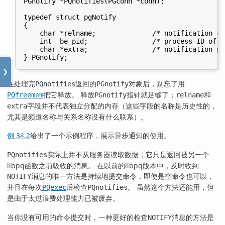
PGnotify *PQnotifies(PGconn *conn);

typedef struct pgNotify

{

    char *relname;              /* notification ch
    int  be_pid;                /* process ID of n
    char *extra;                /* notification pa
❯
在处理完
返回的
对象后，别忘了用
PQnotifies
PGnotify
把它释放。 释放
指针就足够了；
和
PQfreemem
PGnotify
relname
字段并不代表独立分配的内存（这些字段的名称是历史性的，
extra
尤其是频道名称与关系名称没有什么联系）。
例 34.2
给出了一个示例程序，展示异步通知的使用。
实际上并不从服务器读取数据；它只是返回被另一个
PQnotifies
libpq
函数之前吸收的消息。 在以前的
libpq
版本中，及时收到
消息的唯一方法是持续地提交命令，即使是空命令也可以，
NOTIFY
并且在每次
后检查
。 虽然这个方法还能用，但
PQexec
PQnotifies
是由于太过浪费处理能力已被废弃。
当你没有可用的命令提交时，一种更好的检查
消息的方法是
NOTIFY