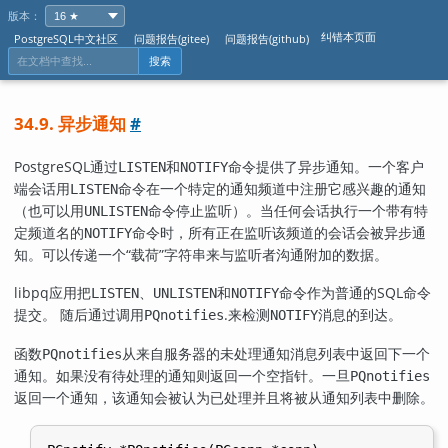
版本：
纠错本页面
PostgreSQL中文社区
问题报告(gitee)
问题报告(github)
搜索
34.9. 异步通知
#
PostgreSQL
通过
和
命令提供了异步通知。一个客户
LISTEN
NOTIFY
端会话用
命令在一个特定的通知频道中注册它感兴趣的通知
LISTEN
（也可以用
命令停止监听）。当任何会话执行一个带有特
UNLISTEN
定频道名的
命令时，所有正在监听该频道的会话会被异步通
NOTIFY
知。可以传递一个
“
载荷
”
字符串来与监听者沟通附加的数据。
libpq
应用把
、
和
命令作为普通的SQL命令
LISTEN
UNLISTEN
NOTIFY
提交。 随后通过调用
.
来检测
消息的到达。
PQnotifies
NOTIFY
函数
从来自服务器的未处理通知消息列表中返回下一个
PQnotifies
通知。如果没有待处理的通知则返回一个空指针。一旦
PQnotifies
返回一个通知，该通知会被认为已处理并且将被从通知列表中删除。