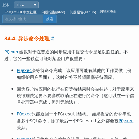
版本：
纠错本页面
PostgreSQL中文社区
问题报告(gitee)
问题报告(github)
搜索
34.4. 异步命令处理
#
函数对于在普通的同步应用中提交命令是足以胜任的。不
PQexec
过，它的一些缺点可能对某些用户很重要：
会等待命令完成。该应用可能有其他的工作要做（例
PQexec
如维护用户界面），这时它将不希望阻塞等待回应。
因为客户端应用的执行在它等待结果时会被挂起，对于应用来
说很难决定要不要尝试取消正在进行的命令（这可以在一个信
号处理器中完成，但别无他法）。
只能返回一个
结构。 如果提交的命令串包
PQexec
PGresult
含多个
SQL
命令，除了最后一个
之外都会被
PGresult
PQexec
丢弃。