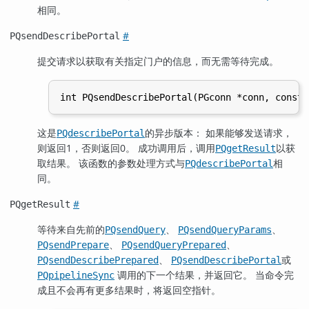
相同。
#
PQsendDescribePortal
提交请求以获取有关指定门户的信息，而无需等待完成。
这是
的异步版本： 如果能够发送请求，
PQdescribePortal
则返回1，否则返回0。 成功调用后，调用
以获
PQgetResult
取结果。 该函数的参数处理方式与
相
PQdescribePortal
同。
#
PQgetResult
等待来自先前的
、
、
PQsendQuery
PQsendQueryParams
、
、
PQsendPrepare
PQsendQueryPrepared
、
或
PQsendDescribePrepared
PQsendDescribePortal
调用的下一个结果，并返回它。 当命令完
PQpipelineSync
成且不会再有更多结果时，将返回空指针。