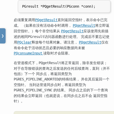
必须重复调用
直到返回空指针，表示命令已完
PQgetResult
成。 （如果在没有活动命令时调用，
将立即返
PQgetResult
回空指针。）每个非空结果从
应该使用先前描
PQgetResult
述的相同
访问器函数进行处理。 完成后不要忘记使
❯
PGresult
用
释放每个结果对象。请注意，
仅在
PQclear
PQgetResult
有命令处于活动状态且必要的响应数据尚未被
读取时才会阻塞。
PQconsumeInput
在管道模式下，
将正常返回，除非发生错误；
PQgetResult
对于在导致错误的查询之后发送的任何后续查询，直到（并不
包括）下一个 同步点，将返回类型为
的特殊结果， 并在其后返回一个
PGRES_PIPELINE_ABORTED
空指针。 当到达管道同步点时，将返回类型为
的结果。 同步点之后的下一个查询
PGRES_PIPELINE_SYNC
的结果会立即返回（也就是说，在同步点之后不会 返回空指
针）。