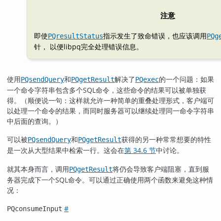
注意
即使
指示发生了致命错误，也应该调用
PQresultStatus
PQg
针， 以便
libpq
完全处理错误信息。
使用
和
解决了
的一个问题：如果
PQsendQuery
PQgetResult
PQexec
一个命令字符串包含多个
SQL
命令，这些命令的结果可以被单独获
得。（顺便说一句：这样就允许一种简单的重叠处理形式，客户端可
以处理一个命令的结果，而同时服务器可以继续处理同一命令字符串
中后面的查询。）
可以被
和
获得的另一种常常想要的特性
PQsendQuery
PQgetResult
是一次从大型结果中检索一行。这会在
第 34.6 节
中讨论。
就其本身而言，调用
将仍会导致客户端阻塞，直到服
PQgetResult
务器完成下一个
SQL
命令。可以通过正确使用两个函数来避免这种情
况：
#
PQconsumeInput