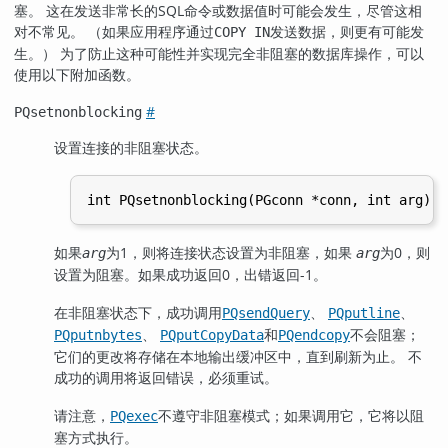
塞。 这在发送非常长的SQL命令或数据值时可能会发生，尽管这相
对不常见。 （如果应用程序通过
发送数据，则更有可能发
COPY IN
生。） 为了防止这种可能性并实现完全非阻塞的数据库操作，可以
使用以下附加函数。
#
PQsetnonblocking
设置连接的非阻塞状态。
如果
为1，则将连接状态设置为非阻塞，如果
为0，则
arg
arg
设置为阻塞。如果成功返回0，出错返回-1。
在非阻塞状态下，成功调用
、
、
PQsendQuery
PQputline
、
和
不会阻塞；
PQputnbytes
PQputCopyData
PQendcopy
它们的更改将存储在本地输出缓冲区中，直到刷新为止。 不
成功的调用将返回错误，必须重试。
请注意，
不遵守非阻塞模式；如果调用它，它将以阻
PQexec
塞方式执行。