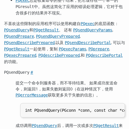
总是收集命令的整个结果，把它缓存在一个单一的
PQexec
中。虽然这简化了应用的错误处理逻辑，它对于包
PGresult
含很多行的结果并不现实。
不喜欢这些限制的应用程序可以使用构建自
的底层函数：
PQexec
和
。 还有
,
PQsendQuery
PQgetResult
PQsendQueryParams
,
,
PQsendPrepare
PQsendQueryPrepared
,以及
, 可以与
PQsendDescribePrepared
PQsendDescribePortal
一起使用，复制
,
,
PQgetResult
PQexecParams
PQprepare
,
,和
PQexecPrepared
PQdescribePrepared
PQdescribePortal
的功能。
#
PQsendQuery
提交一个命令到服务器，而不等待结果。 如果成功发送命
令，则返回1，如果失败则返回0（在这种情况下，使用
获取更多关于失败的信息）。
PQerrorMessage
成功调用
后，调用一次或多次
来
PQsendQuery
PQgetResult