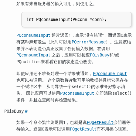
如果有来自服务器的输入可用，则使用之。
通常返回1，表示
“
没有错误
”
，而返回0表示
PQconsumeInput
有某种麻烦发生（此时可以用
）。注意该结
PQerrorMessage
果并不表明是否真正收集了任何输入数据。在调用
之后，应用可以检查
和/或
PQconsumeInput
PQisBusy
来看看它们的状态是否改变。
PQnotifies
即使应用还不准备处理一个结果或通知，
PQconsumeInput
也可以被调用。 这个函数将读取可用的数据并且把它保存在
一个缓冲区中，从而导致一个
的读准备好指示消
select()
失。 因此应用可以使用
立即清除
PQconsumeInput
select()
条件，并且在空闲时再检查结果。
#
PQisBusy
如果一个命令繁忙则返回1，也就是说
会阻塞等
PQgetResult
待输入。返回0表示可以调用
而不用担心阻塞。
PQgetResult