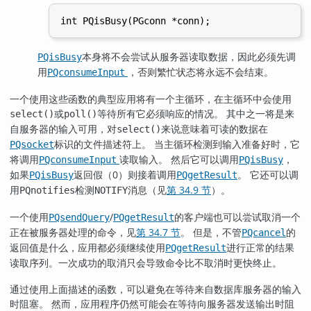
本身将不会尝试从服务器读取数据，因此必须先调
PQisBusy
用
，否则繁忙状态将永远不会结束。
PQconsumeInput
一个使用这些函数的典型应用将有一个主循环，在主循环中会使用
或
等待所有它必须响应的情况。 其中之一将是来
select()
poll()
自服务器的输入可用，对
来说意味着可读的数据在
select()
标识的文件描述符上。 当主循环检测到输入准备好时，它
PQsocket
将调用
读取输入。 然后它可以调用
，
PQconsumeInput
PQisBusy
如果
返回假（0）则接着调用
。 它还可以调
PQisBusy
PQgetResult
用
检测
消息（见
第 34.9 节
）。
PQnotifies
NOTIFY
一个使用
/
的客户端也可以尝试取消一个
PQsendQuery
PQgetResult
正在被服务器处理的命令，见
第 34.7 节
。 但是，不管
的
PQcancel
返回值是什么，应用都必须继续使用
进行正常的结果
PQgetResult
读取序列。一次成功的取消只会导致命令比不取消时更快终止。
通过使用上面描述的函数，可以避免在等待来自数据库服务器的输入
时阻塞。 然而，应用程序仍然可能会在等待向服务器发送输出时阻