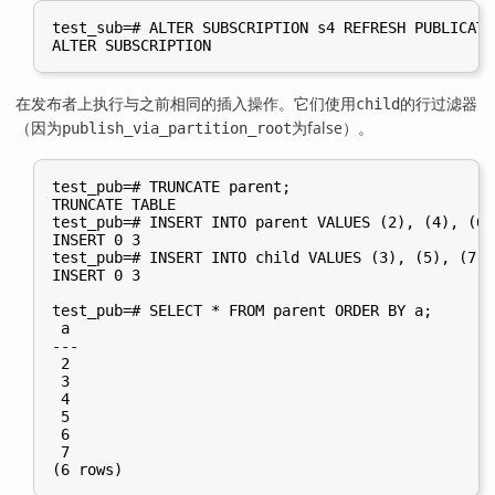
test_sub=# ALTER SUBSCRIPTION s4 REFRESH PUBLICATIO
在发布者上执行与之前相同的插入操作。它们使用
的行过滤器
child
（因为
为false）。
publish_via_partition_root
test_pub=# TRUNCATE parent;

TRUNCATE TABLE

test_pub=# INSERT INTO parent VALUES (2), (4), (6);
INSERT 0 3

test_pub=# INSERT INTO child VALUES (3), (5), (7);

INSERT 0 3

test_pub=# SELECT * FROM parent ORDER BY a;

 a

---

 2

 3

 4

 5

 6

 7
