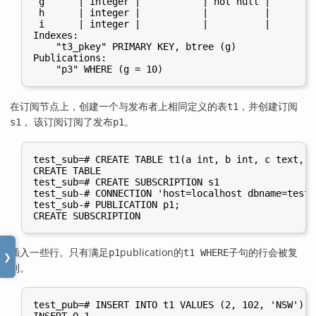
 g      | integer |           | not null |

 h      | integer |           |          |

 i      | integer |           |          |

Indexes:

    "t3_pkey" PRIMARY KEY, btree (g)

Publications:

在订阅节点上，创建一个与发布者上相同定义的表
，并创建订阅
t1
， 该订阅订阅了发布
。
s1
p1
test_sub=# CREATE TABLE t1(a int, b int, c text, P
CREATE TABLE

test_sub=# CREATE SUBSCRIPTION s1

test_sub-# CONNECTION 'host=localhost dbname=test_
test_sub-# PUBLICATION p1;

插入一些行。只有满足
publication的
子句的行会被复
p1
t1 WHERE
❯
制。
test_pub=# INSERT INTO t1 VALUES (2, 102, 'NSW');
