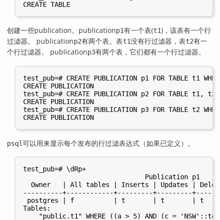
创建一些publication。publication
有一个表(
)，该表有一个行
p1
t1
过滤器。 publication
有两个表。表
没有行过滤器，表
有一
p2
t1
t2
个行过滤器。 publication
有两个表，它们都有一个行过滤器。
p3
test_pub=# CREATE PUBLICATION p1 FOR TABLE t1 WHER
CREATE PUBLICATION

test_pub=# CREATE PUBLICATION p2 FOR TABLE t1, t2 
CREATE PUBLICATION

test_pub=# CREATE PUBLICATION p3 FOR TABLE t2 WHER
可以用来显示每个发布的行过滤表达式（如果已定义）。
psql
test_pub=# \dRp+

                               Publication p1

  Owner   | All tables | Inserts | Updates | Delet
----------+------------+---------+---------+------
 postgres | f          | t       | t       | t    
Tables:

    "public.t1" WHERE ((a > 5) AND (c = 'NSW'::text