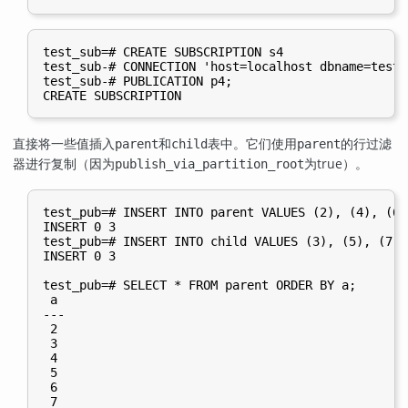
test_sub=# CREATE SUBSCRIPTION s4

test_sub-# CONNECTION 'host=localhost dbname=test_
test_sub-# PUBLICATION p4;

直接将一些值插入
和
表中。它们使用
的行过滤
parent
child
parent
器进行复制（因为
为true）。
publish_via_partition_root
test_pub=# INSERT INTO parent VALUES (2), (4), (6);
INSERT 0 3

test_pub=# INSERT INTO child VALUES (3), (5), (7);

INSERT 0 3

test_pub=# SELECT * FROM parent ORDER BY a;

 a

---

 2

 3

 4

 5

 6

 7
