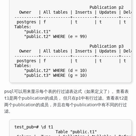
                               Publication p2

  Owner   | All tables | Inserts | Updates | Delet
----------+------------+---------+---------+------
 postgres | f          | t       | t       | t    
Tables:

    "public.t1"

    "public.t2" WHERE (e = 99)

                               Publication p3

  Owner   | All tables | Inserts | Updates | Delet
----------+------------+---------+---------+------
 postgres | f          | t       | t       | t    
Tables:

    "public.t2" WHERE (d = 10)

可以用来显示每个表的行过滤表达式（如果定义了）。查看表
psql
是两个publication的成员， 但只在
中有行过滤。查看表
是
t1
p1
t2
两个publication的成员，并且在每个publication中有不同的行过
滤。
test_pub=# \d t1

                 Table "public.t1"
