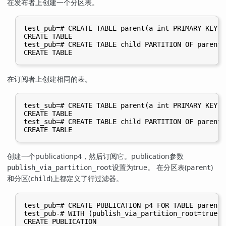
在发布者上创建一个分区表。
test_pub=# CREATE TABLE parent(a int PRIMARY KEY) 
CREATE TABLE

test_pub=# CREATE TABLE child PARTITION OF parent 
在订阅者上创建相同的表。
test_sub=# CREATE TABLE parent(a int PRIMARY KEY) 
CREATE TABLE

test_sub=# CREATE TABLE child PARTITION OF parent 
创建一个publication
，然后订阅它。publication参数
p4
设置为true。 在分区表(
)
publish_via_partition_root
parent
和分区(
)上都定义了行过滤器。
child
test_pub=# CREATE PUBLICATION p4 FOR TABLE parent 
test_pub-# WITH (publish_via_partition_root=true);
