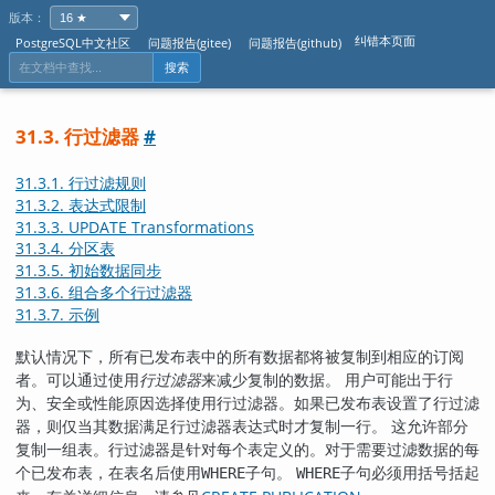
版本：
纠错本页面
PostgreSQL中文社区
问题报告(gitee)
问题报告(github)
搜索
31.3. 行过滤器
#
31.3.1. 行过滤规则
31.3.2. 表达式限制
31.3.3. UPDATE Transformations
31.3.4. 分区表
31.3.5. 初始数据同步
31.3.6. 组合多个行过滤器
31.3.7. 示例
默认情况下，所有已发布表中的所有数据都将被复制到相应的订阅
者。可以通过使用
行过滤器
来减少复制的数据。 用户可能出于行
为、安全或性能原因选择使用行过滤器。如果已发布表设置了行过滤
器，则仅当其数据满足行过滤器表达式时才复制一行。 这允许部分
复制一组表。行过滤器是针对每个表定义的。对于需要过滤数据的每
个已发布表，在表名后使用
子句。
子句必须用括号括起
WHERE
WHERE