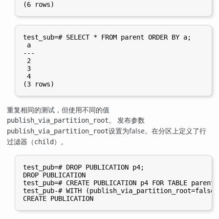
test_sub=# SELECT * FROM parent ORDER BY a;

 a

---

 2

 3

 4

重复相同的测试，但使用不同的值
。 发布参数
publish_via_partition_root
设置为false。在分区上定义了行
publish_via_partition_root
过滤器（
）。
child
test_pub=# DROP PUBLICATION p4;

DROP PUBLICATION

test_pub=# CREATE PUBLICATION p4 FOR TABLE parent,
test_pub-# WITH (publish_via_partition_root=false);