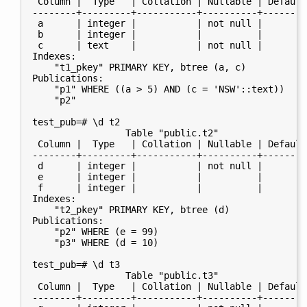
 Column |  Type   | Collation | Nullable | Default

--------+---------+-----------+----------+---------
 a      | integer |           | not null |

 b      | integer |           |          |

 c      | text    |           | not null |

Indexes:

    "t1_pkey" PRIMARY KEY, btree (a, c)

Publications:

    "p1" WHERE ((a > 5) AND (c = 'NSW'::text))

    "p2"

test_pub=# \d t2

                 Table "public.t2"

 Column |  Type   | Collation | Nullable | Default

--------+---------+-----------+----------+---------
 d      | integer |           | not null |

 e      | integer |           |          |

 f      | integer |           |          |

Indexes:

    "t2_pkey" PRIMARY KEY, btree (d)

Publications:

    "p2" WHERE (e = 99)

    "p3" WHERE (d = 10)

test_pub=# \d t3

                 Table "public.t3"

 Column |  Type   | Collation | Nullable | Default

--------+---------+-----------+----------+---------