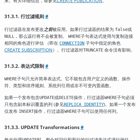
来。有关详细信息，请参见
CREATE PUBLICATION
。
31.3.1. 行过滤规则
#
行过滤器在发布更改
之前
被应用。如果行过滤器的结果为
或
false
，那么该行将不会被复制。
子句表达式使用与复制连接
NULL
WHERE
相同的角色进行评估 （即在
子句中指定的角色
CONNECTION
CREATE SUBSCRIPTION
）。行过滤器对
命令没有影响。
TRUNCATE
31.3.2. 表达式限制
#
子句只允许简单表达式。它不能包含用户定义的函数、操作
WHERE
符、类型和排序规则、系统列引用或非不可变内置函数。
如果一个发布包含
或
操作，行过滤器
子句必须
UPDATE
DELETE
WHERE
只包含副本标识覆盖的列 (参见
)。如果一个发布
REPLICA IDENTITY
仅发布
操作，行过滤器
子句可以使用任何列。
INSERT
WHERE
31.3.3. UPDATE Transformations
#
每当处理
时，都会对旧行和新行的行过滤表达式进行评估
UPDATE