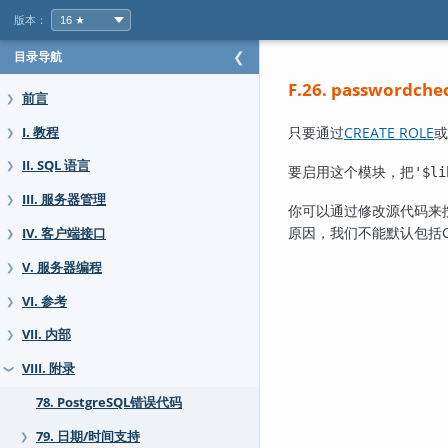
版本：
目录导航
❮
F.26. password
前言
❯
只要通过
CREATE ROLE
或
I. 教程
❯
II. SQL 语言
❯
要启用这个模块，把
'$li
III. 服务器管理
❯
你可以通过修改源代码来
原因，我们不能默认包括
IV. 客户端接口
❯
V. 服务器编程
❯
VI. 参考
❯
VII. 内部
❯
VIII. 附录
❯
78. PostgreSQL错误代码
79. 日期/时间支持
❯