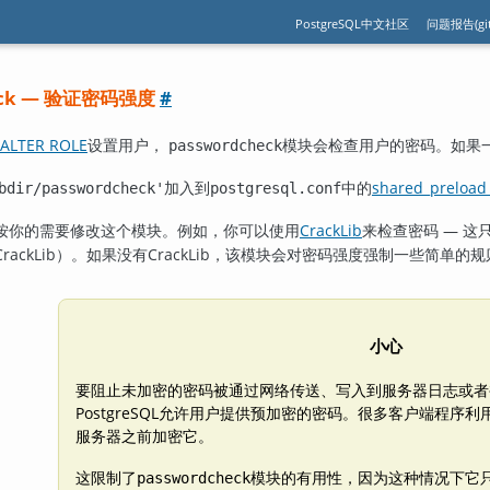
PostgreSQL中文社区
问题报告(git
check — 验证密码强度
#
ALTER ROLE
设置用户，
模块会检查用户的密码。如果
passwordcheck
加入到
中的
shared_preload_
bdir/passwordcheck'
postgresql.conf
按你的需要修改这个模块。例如，你可以使用
CrackLib
来检查密码 — 这
CrackLib
）。如果没有
CrackLib
，该模块会对密码强度强制一些简单的规
小心
要阻止未加密的密码被通过网络传送、写入到服务器日志或者
PostgreSQL
允许用户提供预加密的密码。很多客户端程序利
服务器之前加密它。
这限制了
模块的有用性，因为这种情况下它
passwordcheck