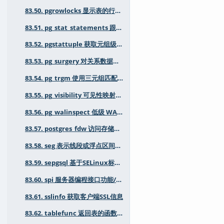
83.50. pgrowlocks 显示表的行锁定信息
83.51. pg_stat_statements 跟踪 SQL 规划和执行的统计信息
83.52. pgstattuple 获取元组级别的统计信息
83.53. pg_surgery 对关系数据执行低级操作
83.54. pg_trgm 使用三元组匹配支持文本相似性
83.55. pg_visibility 可见性映射信息和工具
83.56. pg_walinspect 低级 WAL 检查
83.57. postgres_fdw 访问存储在外部PostgreSQL 服务器中的数据
83.58. seg 表示线段或浮点区间的数据类型
83.59. sepgsql 基于SELinux标签的强制访问控制（MAC）安全模块
83.60. spi 服务器编程接口功能/示例
83.61. sslinfo 获取客户端SSL信息
83.62. tablefunc 返回表的函数（crosstab及其他）