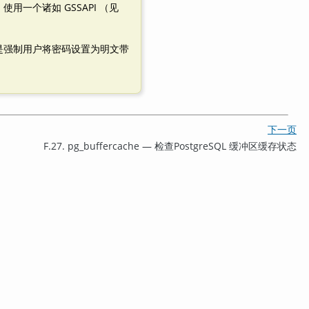
。使用一个诸如 GSSAPI （见
是强制用户将密码设置为明文带
下一页
F.27. pg_buffercache — 检查
PostgreSQL
缓冲区缓存状态