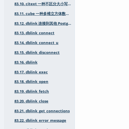
83.10. citext 一种不区分大小写的字符字符串类型
83.11. cube 一种多维立方体数据类型
83.12. dblink 连接到其他 PostgreSQL 数据库
83.13. dblink_connect
83.14. dblink_connect_u
83.15. dblink_disconnect
83.16. dblink
83.17. dblink_exec
83.18. dblink_open
83.19. dblink_fetch
83.20. dblink_close
83.21. dblink_get_connections
83.22. dblink_error_message