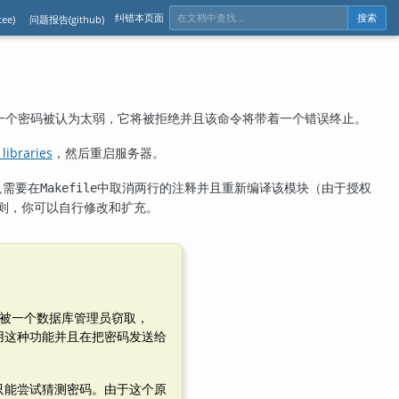
纠错本页面
ee)
问题报告(github)
搜索
一个密码被认为太弱，它将被拒绝并且该命令将带着一个错误终止。
libraries
，然后重启服务器。
只需要在
中取消两行的注释并且重新编译该模块（由于授权
Makefile
则，你可以自行修改和扩充。
被一个数据库管理员窃取，
用这种功能并且在把密码发送给
只能尝试猜测密码。由于这个原