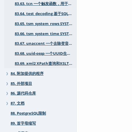
83.63. tcn 一个触发函数，用于通知监听者表内容的更改
83.64. test_decoding 基于SQL的WAL逻辑解码测试/示例模块
83.65. tsm_system_rows SYSTEM_ROWS采样方法用于TABLESAMPLE
83.66. tsm_system_time SYSTEM_TIME采样方法用于TABLESAMPLE
83.67. unaccent 一个去除变音符号的文本搜索字典
83.68. uuid-ossp 一个UUID生成器
83.69. xml2 XPath查询和XSLT功能
84. 附加提供的程序
❯
85. 外部项目
❯
86. 源代码仓库
❯
87. 文档
❯
88. PostgreSQL限制
89. 首字母缩写