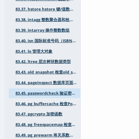
83.37. hstore hstore 键/值数据类型
83.38. intagg 整数聚合器和枚举器
83.39. intarray 操作整数数组
83.40. isn 国际标准号码（ISBN、EAN、UPC等）的数据类型
83.41. lo 管理大对象
83.42. ltree 层次树状数据类型
83.43. old_snapshot 检查old_snapshot_threshold状态
83.44. pageinspect 数据库页面的低级检查
83.45. passwordcheck 验证密码强度
83.46. pg_buffercache 检查PostgreSQL 缓冲区缓存状态
83.47. pgcrypto 加密函数
83.48. pg_freespacemap 检查空闲空间映射
83.49. pg_prewarm 将关系数据预加载到缓冲区缓存中