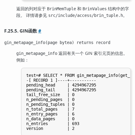
返回的列对应于
和
结构中的字
BrinMemTuple
BrinValues
段。 详情请参见
。
src/include/access/brin_tuple.h
F.25.5. GIN函数
#
gin_metapage_info(page bytea) returns record
返回有关一个
GIN
索引元页的信息。
gin_metapage_info
例如：
test=# SELECT * FROM gin_metapage_info(get_ra
-[ RECORD 1 ]----+-----------

pending_head     | 4294967295

pending_tail     | 4294967295

tail_free_size   | 0

n_pending_pages  | 0

n_pending_tuples | 0

n_total_pages    | 7

n_entry_pages    | 6

n_data_pages     | 0

n_entries        | 693
