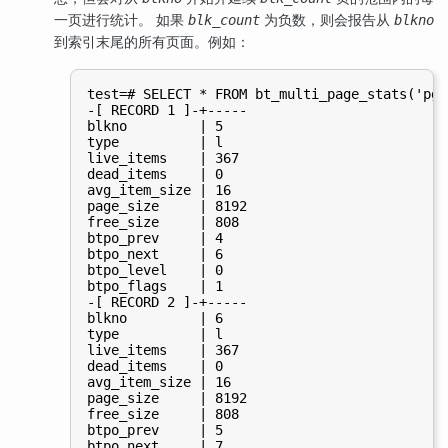
一页进行统计。 如果
为负数，则会报告从
blk_count
blkno
到索引末尾的所有页面。例如：
test=# SELECT * FROM bt_multi_page_stats('pg_
-[ RECORD 1 ]-+-----

blkno         | 5

type          | l

live_items    | 367

dead_items    | 0

avg_item_size | 16

page_size     | 8192

free_size     | 808

btpo_prev     | 4

btpo_next     | 6

btpo_level    | 0

btpo_flags    | 1

-[ RECORD 2 ]-+-----

blkno         | 6

type          | l

live_items    | 367

dead_items    | 0

avg_item_size | 16

page_size     | 8192

free_size     | 808

btpo_prev     | 5

btpo_next     | 7
