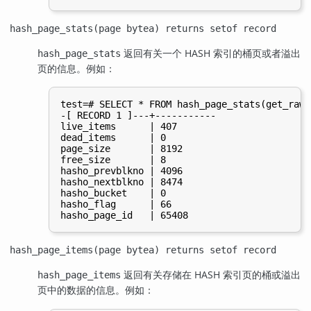
hash_page_stats(page bytea) returns setof record
返回有关一个
HASH
索引的桶页或者溢出
hash_page_stats
页的信息。例如：
test=# SELECT * FROM hash_page_stats(get_raw_
-[ RECORD 1 ]---+-----------

live_items      | 407

dead_items      | 0

page_size       | 8192

free_size       | 8

hasho_prevblkno | 4096

hasho_nextblkno | 8474

hasho_bucket    | 0

hasho_flag      | 66

hash_page_items(page bytea) returns setof record
返回有关存储在
HASH
索引页的桶或溢出
hash_page_items
页中的数据的信息。例如：