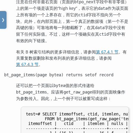
注意在任何非最右页面（页面的
字段中有非零值）
btpo_next
上的第一个项是该页的
“
high key
”
，表示它的
作为该页面
data
上所有项的一个上界存在，而它的
字段不指向另一个
ctid
❯
块。此外，在内部页面上，第一个真正的数据项（第一个不是
高键的项）可靠地将每一列都截断了，在其
字段中没有
data
留下任何实际值。不过，这样一个项确实在其
字段中有
ctid
有效的向下链接。
有关 B 树索引结构的更多详细信息，请参阅
第 67.4.1 节
。有
关重复数据删除和发布列表的更多详细信息，请参阅
第 67.4.3 节
。
bt_page_items(page bytea) returns setof record
还可以把一个页面以
值的形式传递给
bytea
。应该将
得到的页面映像作
bt_page_items
get_raw_page
为参数传入。因此，上一个例子可以被重写成这样：
test=# SELECT itemoffset, ctid, itemlen, null
        FROM bt_page_items(get_raw_page('tenk
 itemoffset |   ctid    | itemlen | nulls | v
------------+-----------+---------+-------+--
          1 | (16,1)    |      16 | f     | f