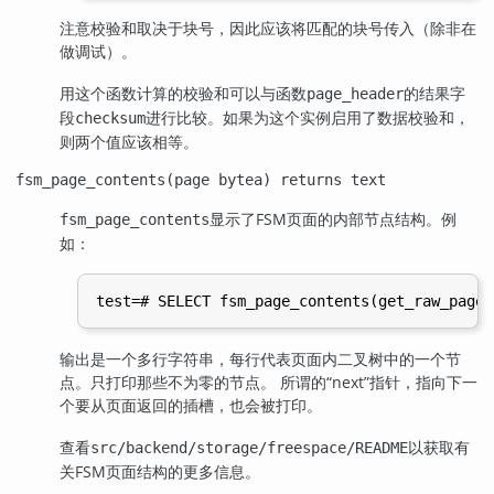
注意校验和取决于块号，因此应该将匹配的块号传入（除非在
做调试）。
用这个函数计算的校验和可以与函数
的结果字
page_header
段
进行比较。如果为这个实例启用了数据校验和，
checksum
则两个值应该相等。
fsm_page_contents(page bytea) returns text
显示了
FSM
页面的内部节点结构。例
fsm_page_contents
如：
输出是一个多行字符串，每行代表页面内二叉树中的一个节
点。只打印那些不为零的节点。 所谓的“next”指针，指向下一
个要从页面返回的插槽，也会被打印。
查看
以获取有
src/backend/storage/freespace/README
关
FSM
页面结构的更多信息。