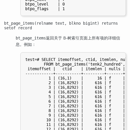
btpo_level    | 0

bt_page_items(relname text, blkno bigint) returns
setof record
返回关于 B-树索引页面上所有项的详细信
bt_page_items
息。例如：
test=# SELECT itemoffset, ctid, itemlen, null
        FROM bt_page_items('tenk2_hundred', 5)
 itemoffset |   ctid    | itemlen | nulls | v
------------+-----------+---------+-------+--
          1 | (16,1)    |      16 | f     | f
          2 | (16,8292) |     616 | f     | f
          3 | (16,8292) |     616 | f     | f
          4 | (16,8292) |     616 | f     | f
          5 | (16,8292) |     616 | f     | f
          6 | (16,8292) |     616 | f     | f
          7 | (16,8292) |     616 | f     | f
          8 | (16,8292) |     616 | f     | f
          9 | (16,8292) |     616 | f     | f
         10 | (16,8292) |     616 | f     | f
         11 | (16,8292) |     616 | f     | f
         12 | (16,8292) |     616 | f     | f