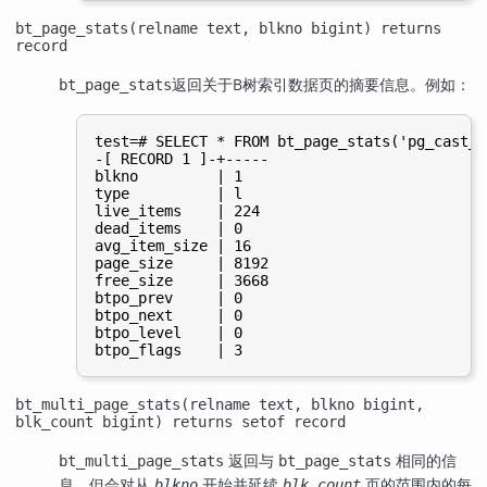
bt_page_stats(relname text, blkno bigint) returns
record
返回关于B树索引数据页的摘要信息。例如：
bt_page_stats
test=# SELECT * FROM bt_page_stats('pg_cast_o
-[ RECORD 1 ]-+-----

blkno         | 1

type          | l

live_items    | 224

dead_items    | 0

avg_item_size | 16

page_size     | 8192

free_size     | 3668

btpo_prev     | 0

btpo_next     | 0

btpo_level    | 0

bt_multi_page_stats(relname text, blkno bigint,
blk_count bigint) returns setof record
返回与
相同的信
bt_multi_page_stats
bt_page_stats
息，但会对从
开始并延续
页的范围内的每
blkno
blk_count