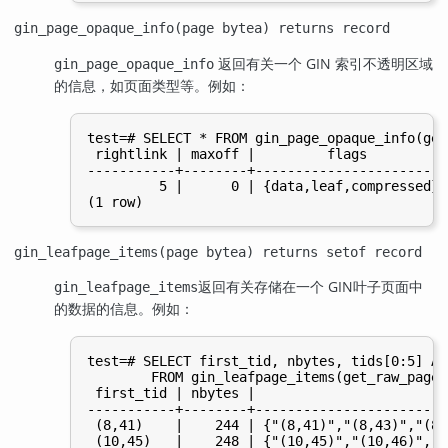
gin_page_opaque_info(page bytea) returns record
返回有关一个
GIN
索引不透明区域
gin_page_opaque_info
的信息，如页面类型等。例如：
test=# SELECT * FROM gin_page_opaque_info(get
 rightlink | maxoff |         flags

-----------+--------+------------------------

         5 |      0 | {data,leaf,compressed}

gin_leafpage_items(page bytea) returns setof record
返回有关存储在一个
GIN
叶子页面中
gin_leafpage_items
的数据的信息。例如：
test=# SELECT first_tid, nbytes, tids[0:5] AS
        FROM gin_leafpage_items(get_raw_page(
 first_tid | nbytes |                        
-----------+--------+------------------------
 (8,41)    |    244 | {"(8,41)","(8,43)","(8,
 (10,45)   |    248 | {"(10,45)","(10,46)","(