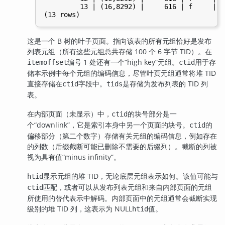
         13 | (16,8292) |     616 | f     | f
这是一个 B 树的叶子页面。指向该表的所有元组恰好是发布
列表元组（所有这些元组总共存储 100 个 6 字节 TID）。在
编号 1 处还有一个
“
high key
”
元组。
用于存
itemoffset
ctid
储本示例中每个元组的编码信息，尽管叶页元组通常将堆 TID
直接存储在
字段中。
是存储为发布列表的 TID 列
ctid
tids
表。
在内部页面（未显示）中，
的块号部分是一
ctid
个
“
downlink
”
，它是索引本身中另一个页面的块号。
的
ctid
偏移部分（第二个数字）存储有关元组的编码信息，例如存在
的列数（后缀截断可能已删除不需要的后缀列）。截断的列被
视为具有值
“
minus infinity
”
。
显示元组的堆 TID，无论底层元组表示如何。该值可能与
htid
匹配，或者可以从发布列表元组和来自内部页面的元组
ctid
所使用的替代表示中解码。内部页面中的元组通常会截断实现
级别的堆 TID 列，这表示为 NULL
值。
htid