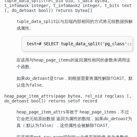
tuple_data_split(rel_oid oid, t_data bytea,
t_infomask integer, t_infomask2 integer, t_bits text
[, do_detoast bool]) returns bytea[]
以与后端内部相同的方式将元组数据拆解
tuple_data_split
成属性。
应该用与
的返回属性相同的参数来调用这
heap_page_items
个函数。
如果
是
，则根据需要将属性解除TOAST。默
do_detoast
true
认值为
。
false
heap_page_item_attrs(page bytea, rel_oid regclass [,
do_detoast bool]) returns setof record
等效于
，不过
heap_page_item_attrs
heap_page_items
它会把元组原始数据 返回为属性的数组，如果
为
do_detoast
真（ 默认为
），这些属性会被解除TOAST。
false
应该把用
得到的一个堆页面映像 作为参数传