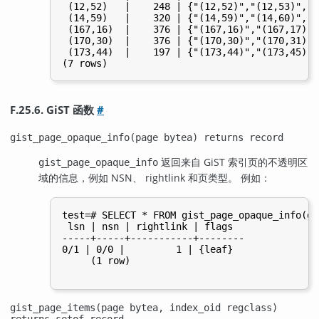
 (12,52)   |    248 | {"(12,52)","(12,53)","(
 (14,59)   |    320 | {"(14,59)","(14,60)","(
 (167,16)  |    376 | {"(167,16)","(167,17)",
 (170,30)  |    376 | {"(170,30)","(170,31)",
 (173,44)  |    197 | {"(173,44)","(173,45)",
F.25.6. GiST 函数
#
gist_page_opaque_info(page bytea) returns record
返回来自
GiST
索引页的不透明区
gist_page_opaque_info
域的信息，例如 NSN、 rightlink 和页类型。 例如：
test=# SELECT * FROM gist_page_opaque_info(ge
 lsn | nsn | rightlink | flags

-----+-----+-----------+--------

0/1 | 0/0 |         1 | {leaf}

     (1 row)

gist_page_items(page bytea, index_oid regclass)