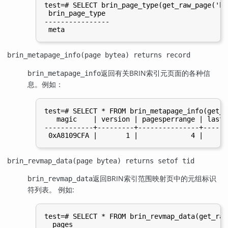
test=# SELECT brin_page_type(get_raw_page('br
 brin_page_type

----------------

brin_metapage_info(page bytea) returns record
返回有关
BRIN
索引元页面的各种信
brin_metapage_info
息。例如：
test=# SELECT * FROM brin_metapage_info(get_r
   magic    | version | pagesperrange | lastr
------------+---------+---------------+------
brin_revmap_data(page bytea) returns setof tid
返回
BRIN
索引范围映射页中的元组标识
brin_revmap_data
符列表。 例如:
test=# SELECT * FROM brin_revmap_data(get_raw
  pages
