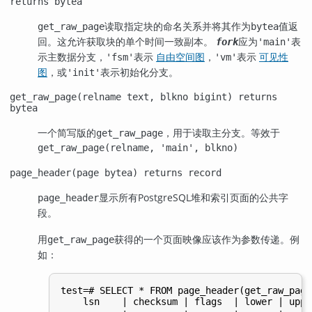
returns bytea
读取指定块的命名关系并将其作为
值返
get_raw_page
bytea
回。这允许获取块的单个时间一致副本。
应为
表
fork
'main'
示主数据分支，
表示
自由空间图
，
表示
可见性
'fsm'
'vm'
图
，或
表示初始化分支。
'init'
get_raw_page(relname text, blkno bigint) returns
bytea
一个简写版的
，用于读取主分支。等效于
get_raw_page
get_raw_page(relname, 'main', blkno)
page_header(page bytea) returns record
显示所有
PostgreSQL
堆和索引页面的公共字
page_header
段。
用
获得的一个页面映像应该作为参数传递。例
get_raw_page
如：
test=# SELECT * FROM page_header(get_raw_page
    lsn    | checksum | flags  | lower | uppe