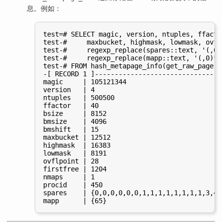
息。例如：
test=# SELECT magic, version, ntuples, ffacto
test-#     maxbucket, highmask, lowmask, ovfl
test-#     regexp_replace(spares::text, '(,0)
test-#     regexp_replace(mapp::text, '(,0)*}
test-# FROM hash_metapage_info(get_raw_page('
-[ RECORD 1 ]---------------------------------
magic     | 105121344

version   | 4

ntuples   | 500500

ffactor   | 40

bsize     | 8152

bmsize    | 4096

bmshift   | 15

maxbucket | 12512

highmask  | 16383

lowmask   | 8191

ovflpoint | 28

firstfree | 1204

nmaps     | 1

procid    | 450

spares    | {0,0,0,0,0,0,1,1,1,1,1,1,1,1,3,4,4