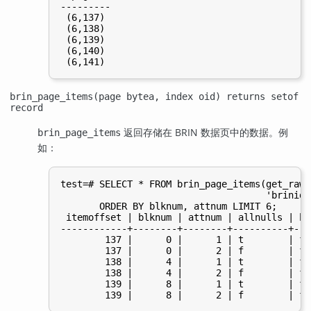
---------

 (6,137)

 (6,138)

 (6,139)

 (6,140)

brin_page_items(page bytea, index oid) returns setof
record
返回存储在
BRIN
数据页中的数据。例
brin_page_items
如：
test=# SELECT * FROM brin_page_items(get_raw_
                                     'brinidx'
       ORDER BY blknum, attnum LIMIT 6;

 itemoffset | blknum | attnum | allnulls | ha
------------+--------+--------+----------+---
        137 |      0 |      1 | t        | f 
        137 |      0 |      2 | f        | f 
        138 |      4 |      1 | t        | f 
        138 |      4 |      2 | f        | f 
        139 |      8 |      1 | t        | f 