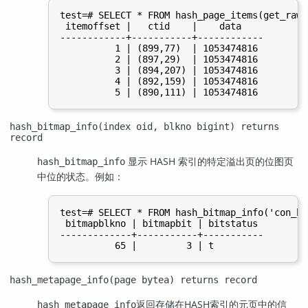
test=# SELECT * FROM hash_page_items(get_raw_
 itemoffset |   ctid    |    data

------------+-----------+------------

          1 | (899,77)  | 1053474816

          2 | (897,29)  | 1053474816

          3 | (894,207) | 1053474816

          4 | (892,159) | 1053474816

hash_bitmap_info(index oid, blkno bigint) returns
record
显示
HASH
索引的特定溢出页的位图页
hash_bitmap_info
中位的状态。例如：
test=# SELECT * FROM hash_bitmap_info('con_ha
 bitmapblkno | bitmapbit | bitstatus

-------------+-----------+-----------

hash_metapage_info(page bytea) returns record
返回存储在
HASH
索引的元页中的信
hash_metapage_info