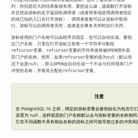
列，特别是巨大的结果集很有用。要想这么做，该函数打开游标
并且把该游标的名字返回给调用者（或者简单地使用调用者指定
的或已知的入口名打开游标）。调用者接着可以从游标中取得
行。游标可以由调用者关闭，或者是在事务关闭时自行关闭。
游标使用的门户名称可以由程序员指定，也可以自动生成。要指
定门户名称，只需在打开游标之前将一个字符串分配给
变量。
变量的字符串值将被
用作底
refcursor
refcursor
OPEN
层门户的名称。然而，如果
变量的值为null（默认情
refcursor
况下会是null），那么
会自动生成一个不会与任何现有门户
OPEN
冲突的名称，并将其分配给
变量。
refcursor
注意
在
PostgreSQL
16 之前，绑定的游标变量会被初始化为包含它
设置为 null，这样底层的门户名称默认会与游标变量的名称相
它在不同函数中具有相似名称的游标之间可能导致过多的冲突风