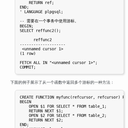
    RETURN ref;

END;

' LANGUAGE plpgsql;

-- 需要在一个事务中使用游标。

BEGIN;

SELECT reffunc2();

      reffunc2

--------------------

 <unnamed cursor 1>

(1 row)

FETCH ALL IN "<unnamed cursor 1>";

下面的例子展示了从一个函数中返回多个游标的一种方法：
CREATE FUNCTION myfunc(refcursor, refcursor) RE
BEGIN

    OPEN $1 FOR SELECT * FROM table_1;

    RETURN NEXT $1;

    OPEN $2 FOR SELECT * FROM table_2;

    RETURN NEXT $2;

END;
