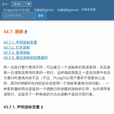
版本：
纠错本页面
PostgreSQL中文社区
问题报告(gitee)
问题报告(github)
搜索
43.7. 游标
#
43.7.1. 声明游标变量
43.7.2. 打开游标
43.7.3. 使用游标
43.7.4. 通过游标的结果循环
和一次执行整个查询不同，可以建立一个
游标
来封装该查询，并且接
着一次读取该查询结果的一些行。这样做的原因之一是在结果中包含
大量行时避免内存不足（不过，
PL/pgSQL
用户通常不需要担心这
些，因为
循环在内部会自动使用一个游标来避免内存问题）。一
FOR
种更有趣的用法是返回一个函数已经创建的游标的引用，允许调用者
读取行。这提供了一种有效的方法从函数中返回大型行集。
43.7.1. 声明游标变量
#