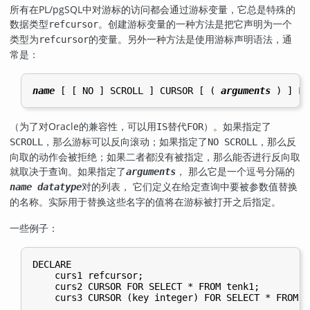
所有在
PL/pgSQL
中对游标的访问都会通过游标变量，它总是特殊的
数据类型
。创建游标变量的一种方法是把它声明为一个
refcursor
类型为
的变量。另外一种方法是使用游标声明语法，通
refcursor
常是：
name
 [
 [
 NO 
] SCROLL 
] CURSOR [
 ( 
arguments
 ) 
] FO
（为了对
Oracle
的兼容性，可以用
替代
）。如果指定了
IS
FOR
，那么游标可以反向滚动；如果指定了
，那么反
SCROLL
NO SCROLL
向取的动作会被拒绝；如果二者都没有被指定，那么能否进行反向取
就取决于查询。如果指定了
， 那么它是一个逗号分隔的
arguments
对的列表， 它们定义在给定查询中要被参数值替换
name
datatype
的名称。实际用于替换这些名字的值将在游标被打开之后指定。
一些例子：
DECLARE

    curs1 refcursor;

    curs2 CURSOR FOR SELECT * FROM tenk1;
