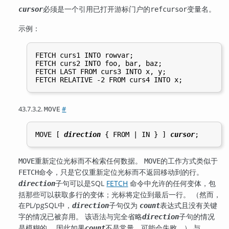
必须是一个引用已打开游标门户的
变量名。
cursor
refcursor
示例：
FETCH curs1 INTO rowvar;

FETCH curs2 INTO foo, bar, baz;

FETCH LAST FROM curs3 INTO x, y;

43.7.3.2.
#
MOVE
MOVE [
direction
 { FROM | IN } 
] 
cursor
重新定位光标而不检索任何数据。
的工作方式类似于
MOVE
MOVE
命令，只是它仅重新定位光标而不返回移动到的行。
FETCH
子句可以是SQL
FETCH
命令中允许的任何变体，包
direction
括那些可以获取多行的变体；光标将定位到最后一行。 （然而，
在
PL/pgSQL
中，
子句仅为
表达式且没有关键
direction
count
字的情况已被弃用。 该语法与完全省略
子句的情况
direction
是模糊的， 因此如果
不是常量，可能会失败。） 与
count