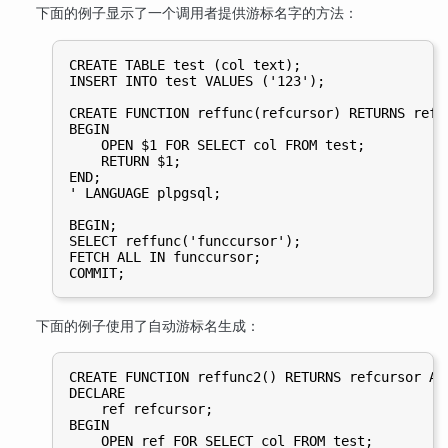
下面的例子显示了一个调用者提供游标名字的方法：
CREATE TABLE test (col text);

INSERT INTO test VALUES ('123');

CREATE FUNCTION reffunc(refcursor) RETURNS refcu
BEGIN

    OPEN $1 FOR SELECT col FROM test;

    RETURN $1;

END;

' LANGUAGE plpgsql;

BEGIN;

SELECT reffunc('funccursor');

FETCH ALL IN funccursor;

下面的例子使用了自动游标名生成：
CREATE FUNCTION reffunc2() RETURNS refcursor AS 
DECLARE

    ref refcursor;

BEGIN

    OPEN ref FOR SELECT col FROM test;
