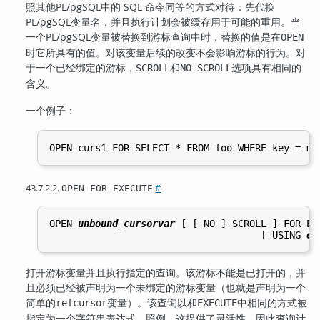
照其他
PL/pgSQL
中的 SQL 命令同等的方式对待：先代换
PL/pgSQL
变量名，并且执行计划会被缓存用于可能的重用。当
一个
PL/pgSQL
变量被替换到游标查询中时，替换的值是在
OPEN
时它所具有的值。对该变量后续的改变不会影响游标的行为。对
于一个已经绑定的游标，
和
选项具有相同的
SCROLL
NO SCROLL
含义。
一个例子：
43.7.2.2.
#
OPEN FOR EXECUTE
OPEN 
unbound_cursorvar
 [
 [
 NO 
] SCROLL 
] FOR EX
                                     [
 USING 
ex
打开游标变量并且执行指定的查询。该游标不能是已打开的，并
且必须已经被声明为一个未绑定的游标变量（也就是声明为一个
简单的
变量）。该查询以和
中相同的方式被
refcursor
EXECUTE
指定为一个字符串表达式。照例，这提供了灵活性，因此查询计