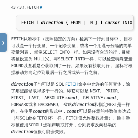
43.7.3.1.
#
FETCH
FETCH [
direction
 { FROM | IN } 
] 
cursor
 INTO 
t
从游标中（按照指定的方向）检索下一行到目标中， 目标
FETCH
❯
可以是一个行变量、一个记录变量，或者一个用逗号分隔的简单
变量列表， 就像
一样。如果没有合适的行，目标
SELECT INTO
将被设置为 NULL(s)。与
一样，可以检查特殊变量
SELECT INTO
以查看是否获取到了一行。如果没有获取到行， 游标将根
FOUND
据移动方向定位到最后一行之后或第一行之前。
子句可以是 SQL
FETCH
命令中允许的任何变体，除
direction
了那些能够取得多于一行的。即它可以是
、
、
NEXT
PRIOR
、
、
、
、
FIRST
LAST
ABSOLUTE
count
RELATIVE
count
或者
。 省略
和指定
是一样
FORWARD
BACKWARD
direction
NEXT
的。在使用
的形式中，
可以是任意的整数值表达式
count
count
（与SQL命令
不一样，
仅允许整数常量）。除非游
FETCH
FETCH
标被使用
选项声明或打开，否则要求反向移动的
SCROLL
值很可能会失败。
direction