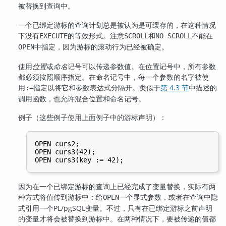
被替换到查询中。
一个已绑定游标的查询计划总是被认为是可缓存的，在这种情况
下没有
的等效形式。注意
和
不能在
EXECUTE
SCROLL
NO SCROLL
中指定，因为游标的滚动行为已经被确定。
OPEN
使用
位置
或
命名
记号可以传递参数值。在位置记号中，所有参数
都必须按照顺序指定。在命名记号中，每一个参数的名字被使
用
指定以将它和参数表达式分隔开。类似于
第 4.3 节
中描述的
:=
调用函数，也允许混合位置和命名记号。
例子（这些例子使用上面例子中的游标声明）：
OPEN curs2;

OPEN curs3(42);

因为在一个已绑定游标的查询上已经完成了变量替换，实际有两
种方式将值传到游标中：给
一个显式参数，或者在查询中隐
OPEN
式引用一个
PL/pgSQL
变量。不过，只有在已绑定游标之前声明
的变量才将会被替换到游标中。在两种情况下，要被传递的值都