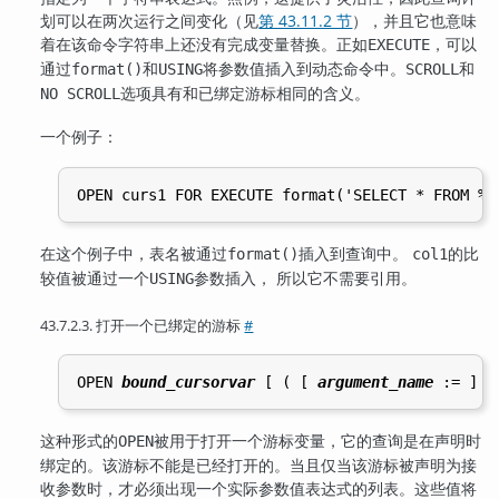
划可以在两次运行之间变化（见
第 43.11.2 节
），并且它也意味
着在该命令字符串上还没有完成变量替换。正如
，可以
EXECUTE
通过
和
将参数值插入到动态命令中。
和
format()
USING
SCROLL
选项具有和已绑定游标相同的含义。
NO SCROLL
一个例子：
在这个例子中，表名被通过
插入到查询中。
的比
format()
col1
较值被通过一个
参数插入， 所以它不需要引用。
USING
43.7.2.3. 打开一个已绑定的游标
#
OPEN 
bound_cursorvar
 [
 ( [
argument_name
 := 
] 
a
这种形式的
被用于打开一个游标变量，它的查询是在声明时
OPEN
绑定的。该游标不能是已经打开的。当且仅当该游标被声明为接
收参数时，才必须出现一个实际参数值表达式的列表。这些值将