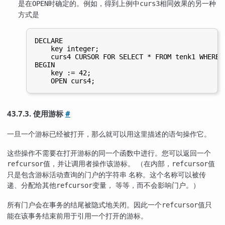
是在
时确定的。例如，得到上例中
相同效果的另一种
OPEN
curs3
方式是
DECLARE

    key integer;

    curs4 CURSOR FOR SELECT * FROM tenk1 WHERE u
BEGIN

    key := 42;

43.7.3. 使用游标
#
一旦一个游标已经被打开，那么就可以用这里描述的语句操作它。
这些操作不需要在打开游标的同一个函数中进行。您可以返回一个
值，并让调用者操作该游标。 （在内部，
值
refcursor
refcursor
只是包含游标活动查询的门户的字符串 名称。这个名称可以被传
递、分配给其他
变量， 等等，而不会影响门户。）
refcursor
所有门户会在事务的结尾被隐式地关闭。因此一个
值只
refcursor
能在该事务结束前用于引用一个打开的游标。