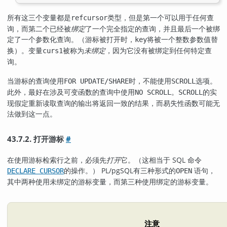
所有这三个变量都是
类型，但是第一个可以用于任何查
refcursor
询，而第二个已经被
绑定
了一个完全指定的查询，并且最后一个被绑
定了一个参数化查询。（游标被打开时，
将被一个整数参数值替
key
换）。变量
被称为
未绑定
，因为它没有被绑定到任何特定查
curs1
询。
当游标的查询使用
时，不能使用
选项。
FOR UPDATE/SHARE
SCROLL
此外，最好在涉及可变函数的查询中使用
。
的实
NO SCROLL
SCROLL
现假定重新读取查询的输出将返回一致的结果，而易失性函数可能无
法做到这一点。
43.7.2. 打开游标
#
在使用游标检索行之前，必须先
打开
它。（这相当于 SQL 命令
的操作。）
PL/pgSQL
有三种形式的
语句，
DECLARE CURSOR
OPEN
其中两种使用未绑定的游标变量，而第三种使用绑定的游标变量。
注意