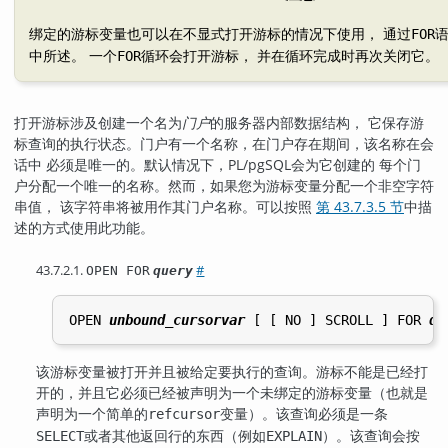
绑定的游标变量也可以在不显式打开游标的情况下使用， 通过
FOR
中所述。 一个
循环会打开游标， 并在循环完成时再次关闭它。
FOR
打开游标涉及创建一个名为
门户
的服务器内部数据结构， 它保存游
标查询的执行状态。门户有一个名称，在门户存在期间，该名称在会
话中 必须是唯一的。默认情况下，
PL/pgSQL
会为它创建的 每个门
户分配一个唯一的名称。然而，如果您为游标变量分配一个非空字符
串值， 该字符串将被用作其门户名称。可以按照
第 43.7.3.5 节
中描
述的方式使用此功能。
43.7.2.1.
#
OPEN FOR
query
OPEN 
unbound_cursorvar
 [
 [
 NO 
] SCROLL 
] FOR 
qu
该游标变量被打开并且被给定要执行的查询。游标不能是已经打
开的，并且它必须已经被声明为一个未绑定的游标变量（也就是
声明为一个简单的
变量）。该查询必须是一条
refcursor
或者其他返回行的东西（例如
）。该查询会按
SELECT
EXPLAIN