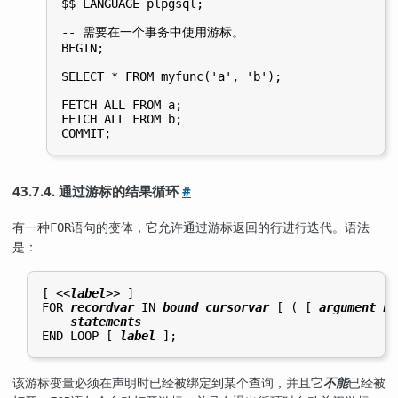
$$ LANGUAGE plpgsql;

-- 需要在一个事务中使用游标。

BEGIN;

SELECT * FROM myfunc('a', 'b');

FETCH ALL FROM a;

FETCH ALL FROM b;

43.7.4. 通过游标的结果循环
#
有一种
语句的变体，它允许通过游标返回的行进行迭代。语法
FOR
是：
[
 <<
label
>> 
]

FOR 
recordvar
 IN 
bound_cursorvar
 [
 ( [
argument_na
statements
END LOOP [
label
该游标变量必须在声明时已经被绑定到某个查询，并且它
不能
已经被