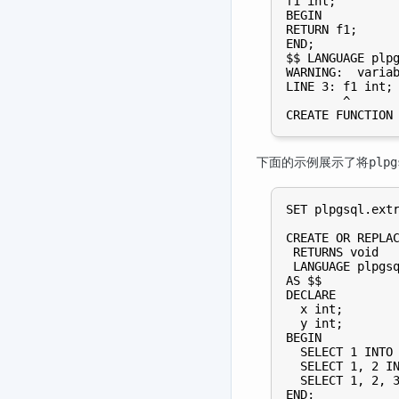
f1 int;

BEGIN

RETURN f1;

END;

$$ LANGUAGE plpg
WARNING:  variab
LINE 3: f1 int;

        ^

下面的示例展示了将
plpg
SET plpgsql.extr
CREATE OR REPLAC
 RETURNS void

 LANGUAGE plpgsq
AS $$

DECLARE

  x int;

  y int;

BEGIN

  SELECT 1 INTO 
  SELECT 1, 2 IN
  SELECT 1, 2, 3
END;
