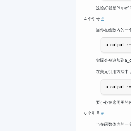
这恰好就是
PL/pgS
4 个引号
#
当你在函数内的一
实际会被追加到
a_
在美元引用方法中
要小心在这周围的
6 个引号
#
当在函数体内的一