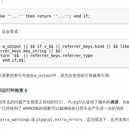
：
，这会变成：
 a_output || $$ if v_$$ || referrer_keys.kind || $$ like
rrer_keys.key_string || $$'

turn '$$  || referrer_keys.referrer_type

只需要把单引号放在
中，因为在使用前它将被再引用。
a_output
译时和运行时检查
#
但常见的问题产生危害之前找到它们，
PL/pgSQL
提供了额外的
。当
检查
个已经收到了
的函数可以被继续执行而不会产生进一步的消息，
WARNING
或
，适当情况下，在开发和
xtra_warnings
plpgsql.extra_errors