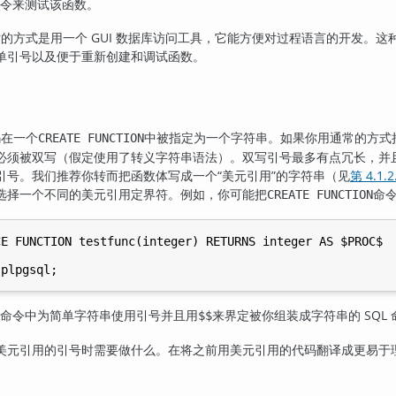
 命令来测试该函数。
的方式是用一个 GUI 数据库访问工具，它能方便对过程语言的开发。这
单引号以及便于重新创建和调试函数。
码在一个
中被指定为一个字符串。如果你用通常的方式
CREATE FUNCTION
必须被双写（假定使用了转义字符串语法）。双写引号最多有点冗长，并
引号。我们推荐你转而把函数体写成一个
“
美元引用
”
的字符串（见
第 4.1.2
选择一个不同的美元引用定界符。例如，你可能把
命
CREATE FUNCTION
E FUNCTION testfunc(integer) RETURNS integer AS $PROC$

L 命令中为简单字符串使用引号并且用
来界定被你组装成字符串的 SQL
$$
美元引用的引号时需要做什么。在将之前用美元引用的代码翻译成更易于