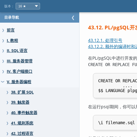
版本：
目录导航
❮
43.12.
PL/pgSQL
开
前言
❯
43.12.1. 处理引号
I. 教程
❯
43.12.2. 额外的编译时
II. SQL 语言
❯
在
PL/pgSQL
中进行开发
III. 服务器管理
❯
CREATE OR REPLACE FU
IV. 客户端接口
❯
CREATE OR REPLAC
V. 服务器编程
❯
          ....

38. 扩展 SQL
❯
39. 触发器
❯
在运行
psql
期间，你可以
40. 事件触发器
❯
41. 规则系统
❯
42. 过程语言
❯