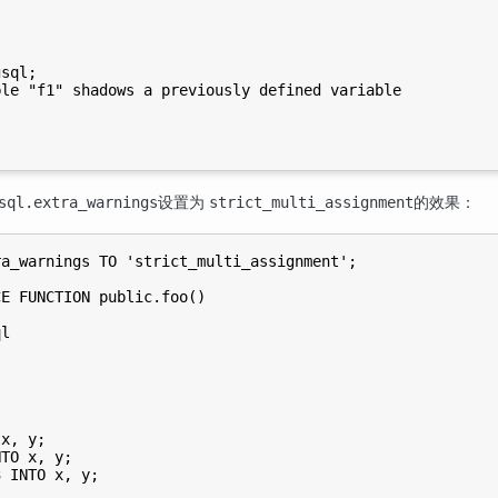
sql;

le "f1" shadows a previously defined variable

设置为
的效果：
sql.extra_warnings
strict_multi_assignment
a_warnings TO 'strict_multi_assignment';

E FUNCTION public.foo()

l

x, y;

TO x, y;

 INTO x, y;
