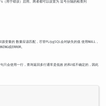
（用于错误）启用。两者都可以设置为 逗号分隔的检查列
rs
和源变量的 数量应该匹配，尽管
PL/pgSQL
会对缺失的值 使用
，
NULL
或
。
RNING
ERROR
语句只会使用一行，查询返回多行通常是低效 的和/或不确定的，因此