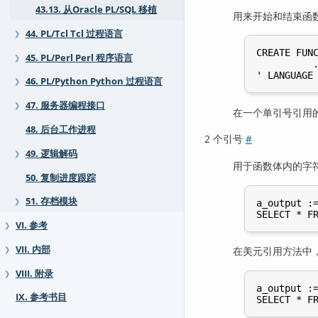
43.13. 从Oracle PL/SQL 移植
用来开始和结束函
44. PL/Tcl Tcl 过程语言
❯
CREATE FUNC
45. PL/Perl Perl 程序语言
❯
          .
46. PL/Python Python 过程语言
❯
47. 服务器编程接口
❯
在一个单引号引用
48. 后台工作进程
2 个引号
#
49. 逻辑解码
❯
用于函数体内的字
50. 复制进度跟踪
51. 存档模块
❯
a_output :=
VI. 参考
❯
VII. 内部
在美元引用方法中
❯
VIII. 附录
❯
a_output :=
IX. 参考书目