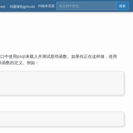
纠错本页面
ee)
问题报告(github)
搜索
窗口中使用
psql
来载入并测试那些函数。如果你正在这样做，使用
新函数的定义。例如：