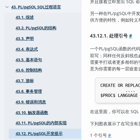
并且接着立即发出 SQL
43. PL/pgSQL SQL过程语言
❯
另一种在
PL/pgSQL
中开发
43.1. 综述
供方便的特性，例如转义
43.2. PL/pgSQL的结构
43.12.1. 处理引号
#
43.3. 声明
一个
PL/pgSQL
函数的代
43.4. 表达式
双写；同样任何反斜线也
43.5. 基本语句
需要半打或者更多相邻的
意为你需要的每一层嵌套
43.6. 控制结构
43.7. 游标
CREATE OR REPLAC
          ....

43.8. 事务管理
43.9. 错误和消息
在这里面，你可以在 SQ
43.10. 触发器函数
43.11. PL/pgSQL的内部实现
下列图表展示了在写没有
43.12. PL/pgSQL开发提示
1 个引号
#