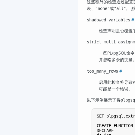
这些额外的检查通过配置
表、
或
。 
"none"
"all"
#
shadowed_variables
检查声明是否覆盖
strict_multi_assignm
一些
PL/pgSQL
命令
并忽略多余的变量
#
too_many_rows
启用此检查将导致
P
可能是一个错误。
以下示例展示了将
plpgsq
SET plpgsql.extr
CREATE FUNCTION 
DECLARE
