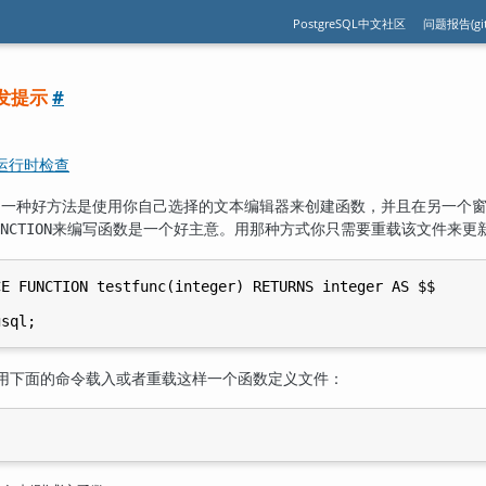
PostgreSQL中文社区
问题报告(git
发提示
#
和运行时检查
的一种好方法是使用你自己选择的文本编辑器来创建函数，并且在另一个
来编写函数是一个好主意。用那种方式你只需要重载该文件来更
NCTION
E FUNCTION testfunc(integer) RETURNS integer AS $$

用下面的命令载入或者重载这样一个函数定义文件：