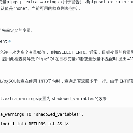
变量
（用于警告） 和
plpgsql.extra_warnings
plpgsql.extra_erro
默认值是
。当前可用的检查列表包括：
"none"
了先前定义的变量。
#
ent
允许一次为多个变量赋值， 例如
。通常，目标变量的数量
SELECT INTO
。启用此检查将导致
PL/pgSQL
在目标变量和源变量数量不匹配时 抛出
WA
L/pgSQL
检查在使用
子句时，查询是否返回多于一行。由于
INTO
INTO
设置为
的效果：
l.extra_warnings
shadowed_variables
a_warnings TO 'shadowed_variables';

foo(f1 int) RETURNS int AS $$
