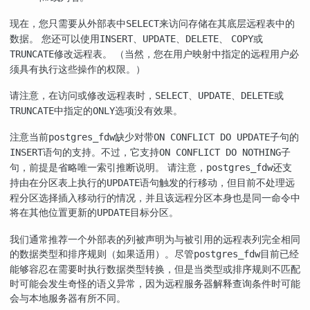
现在，您只需要从外部表中
来访问存储在其底层远程表中的
SELECT
数据。 您还可以使用
、
、
、
或
INSERT
UPDATE
DELETE
COPY
修改远程表。 （当然，您在用户映射中指定的远程用户必
TRUNCATE
须具有执行这些操作的权限。）
请注意，在访问或修改远程表时，
、
、
或
SELECT
UPDATE
DELETE
中指定的
选项没有效果。
TRUNCATE
ONLY
注意当前
缺少对带
子句的
postgres_fdw
ON CONFLICT DO UPDATE
语句的支持。不过，它支持
子
INSERT
ON CONFLICT DO NOTHING
句，前提是省略唯一索引推断说明。 请注意，
还支
postgres_fdw
持由在分区表上执行的
语句触发的行移动，但目前不处理远
UPDATE
程分区选择插入移动行的情况，并且该远程分区本身也是同一命令中
将在其他位置更新的
目标分区。
UPDATE
我们通常推荐一个外部表的列被声明为与被引用的远程表列完全相同
的数据类型和排序规则（如果适用）。尽管
目前已经
postgres_fdw
能够容忍在需要时执行数据类型转换，但是当类型或排序规则不匹配
时可能会发生奇怪的语义异常，因为远程服务器解释查询条件时可能
会与本地服务器有所不同。