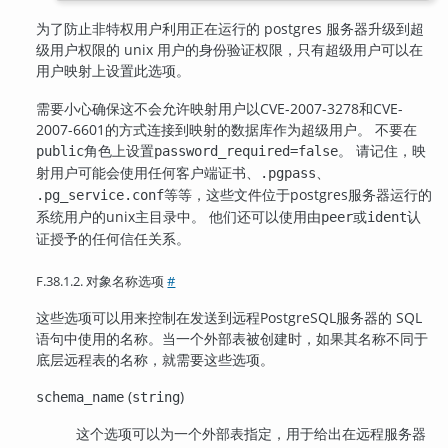
为了防止非特权用户利用正在运行的 postgres 服务器升级到超
级用户权限的 unix 用户的身份验证权限，只有超级用户可以在
用户映射上设置此选项。
需要小心确保这不会允许映射用户以CVE-2007-3278和CVE-
2007-6601的方式连接到映射的数据库作为超级用户。 不要在
角色上设置
。 请记住，映
public
password_required=false
射用户可能会使用任何客户端证书、
、
.pgpass
等等，这些文件位于postgres服务器运行的
.pg_service.conf
系统用户的unix主目录中。 他们还可以使用由
或
认
peer
ident
证授予的任何信任关系。
F.38.1.2. 对象名称选项
#
这些选项可以用来控制在发送到远程
PostgreSQL
服务器的 SQL
语句中使用的名称。当一个外部表被创建时，如果其名称不同于
底层远程表的名称，就需要这些选项。
(
)
schema_name
string
这个选项可以为一个外部表指定，用于给出在远程服务器