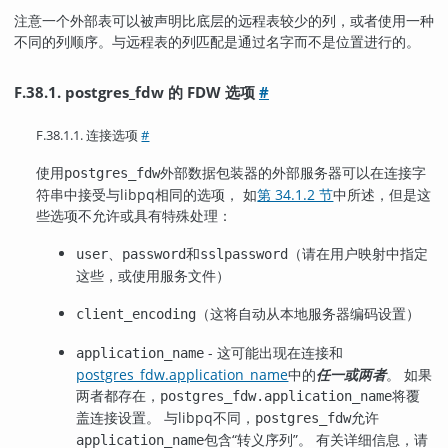
注意一个外部表可以被声明比底层的远程表较少的列，或者使用一种
不同的列顺序。与远程表的列匹配是通过名字而不是位置进行的。
F.38.1. postgres_fdw 的 FDW 选项
#
F.38.1.1. 连接选项
#
使用
外部数据包装器的外部服务器可以在连接字
postgres_fdw
符串中接受与
libpq
相同的选项， 如
第 34.1.2 节
中所述，但是这
些选项不允许或具有特殊处理：
、
和
（请在用户映射中指定
user
password
sslpassword
这些，或使用服务文件）
（这将自动从本地服务器编码设置）
client_encoding
- 这可能出现在连接和
application_name
postgres_fdw.application_name
中的
任一或两者
。 如果
两者都存在，
将覆
postgres_fdw.application_name
盖连接设置。 与
libpq
不同，
允许
postgres_fdw
包含
“
转义序列
”
。 有关详细信息，请
application_name