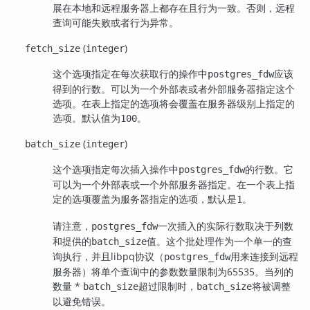
展在本地和远程服务器上都存在且行为一致。否则，远程
查询可能失败或者行为异常。
(
)
fetch_size
integer
这个选项指定在每次获取行的操作中
应该
postgres_fdw
得到的行数。可以为一个外部表或者外部服务器指定这个
选项。在表上指定的选项将会覆盖在服务器级别上指定的
选项。默认值为
。
100
(
)
batch_size
integer
这个选项指定每次插入操作中
的行数。它
postgres_fdw
可以为一个外部表或一个外部服务器指定。在一个表上指
定的选项覆盖为服务器指定的选项，默认是
。
1
请注意，
一次插入的实际行数取决于列数
postgres_fdw
和提供的
值。这个批处理作为一个单一的查
batch_size
询执行，并且libpq协议（
用来连接到远程
postgres_fdw
服务器）将单个查询中的参数数量限制为65535。当列的
数量 *
超过限制时，
将被调整
batch_size
batch_size
以避免错误。