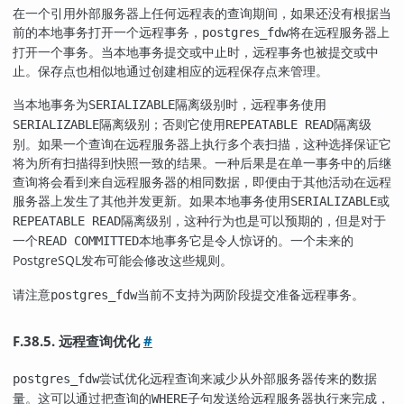
在一个引用外部服务器上任何远程表的查询期间，如果还没有根据当
前的本地事务打开一个远程事务，
将在远程服务器上
postgres_fdw
打开一个事务。当本地事务提交或中止时，远程事务也被提交或中
止。保存点也相似地通过创建相应的远程保存点来管理。
当本地事务为
隔离级别时，远程事务使用
SERIALIZABLE
隔离级别；否则它使用
隔离级
SERIALIZABLE
REPEATABLE READ
别。如果一个查询在远程服务器上执行多个表扫描，这种选择保证它
将为所有扫描得到快照一致的结果。一种后果是在单一事务中的后继
查询将会看到来自远程服务器的相同数据，即便由于其他活动在远程
服务器上发生了其他并发更新。如果本地事务使用
或
SERIALIZABLE
隔离级别，这种行为也是可以预期的，但是对于
REPEATABLE READ
一个
本地事务它是令人惊讶的。一个未来的
READ COMMITTED
PostgreSQL
发布可能会修改这些规则。
请注意
当前不支持为两阶段提交准备远程事务。
postgres_fdw
F.38.5. 远程查询优化
#
尝试优化远程查询来减少从外部服务器传来的数据
postgres_fdw
量。这可以通过把查询的
子句发送给远程服务器执行来完成，
WHERE