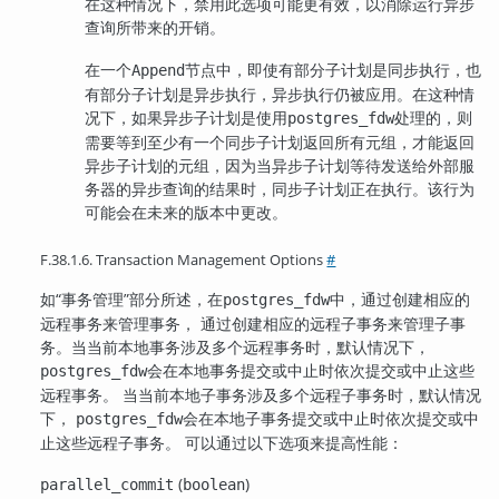
在这种情况下，禁用此选项可能更有效，以消除运行异步
查询所带来的开销。
在一个
节点中，即使有部分子计划是同步执行，也
Append
有部分子计划是异步执行，异步执行仍被应用。在这种情
况下，如果异步子计划是使用
处理的，则
postgres_fdw
需要等到至少有一个同步子计划返回所有元组，才能返回
异步子计划的元组，因为当异步子计划等待发送给外部服
务器的异步查询的结果时，同步子计划正在执行。该行为
可能会在未来的版本中更改。
F.38.1.6. Transaction Management Options
#
如“事务管理”部分所述，在
中，通过创建相应的
postgres_fdw
远程事务来管理事务， 通过创建相应的远程子事务来管理子事
务。当当前本地事务涉及多个远程事务时，默认情况下，
会在本地事务提交或中止时依次提交或中止这些
postgres_fdw
远程事务。 当当前本地子事务涉及多个远程子事务时，默认情况
下，
会在本地子事务提交或中止时依次提交或中
postgres_fdw
止这些远程子事务。 可以通过以下选项来提高性能：
(
)
parallel_commit
boolean