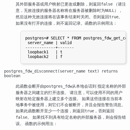
其外部服务器或用户映射已更改或删除，则返回
（请注
false
意，无效连接的服务器名称将在服务器被删除时为
），
NULL
然后这种无效连接将在该事务结束时关闭。否则返回
。
true
如果没有打开的连接，则不返回记录。函数的示例用法：
postgres=# SELECT * FROM postgres_fdw_get_con
 server_name | valid

-------------+-------

 loopback1   | t

postgres_fdw_disconnect(server_name text) returns
boolean
此函数会断开由
从本地会话到 指定名称的外部
postgres_fdw
服务器之间建立的打开连接。 请注意，可以使用不同的用户
映射在给定服务器上建立多个连接。 如果这些连接在当前本
地事务中被使用，则它们不会被断开，并且会报告警告消息。
如果此函数断开至少一个连接，则返回
，否则返回
true
。 如果找不到具有给定名称的外部服务器，则会报告错
false
误。 函数的示例用法：