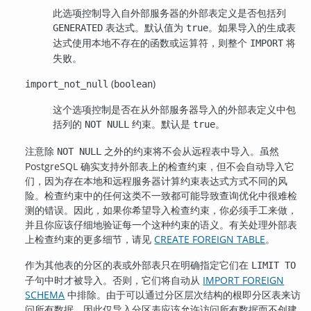
此选项控制导入自外部服务器的外部表定义是否包括列
表达式。默认值为
。如果导入的生成表
GENERATED
true
达式使用本地不存在的函数或运算符，则整个
将
IMPORT
失败。
(
)
import_not_null
boolean
这个选项控制是否在从外部服务器导入的外部表定义中包
括列的
约束。默认是
。
NOT NULL
true
注意除
之外的约束将不会从远程表中导入。虽然
NOT NULL
PostgreSQL
确实支持外部表上的检查约束，但不会自动导入它
们，因为存在本地和远程服务器计算约束表达式方式不同的风
险。检查约束中的任何这类不一致都可能导致查询优化中很难检
测的错误。因此，如果你希望导入检查约束，你必须手工来做，
并且你应该仔细地验证每一个这种约束的语义。有关处理外部表
上检查约束的更多细节，请见
CREATE FOREIGN TABLE
。
作为其他表的分区的表或外部表只在明确指定它们在
LIMIT TO
子句中时才被导入。否则，它们将自动从
IMPORT FOREIGN
SCHEMA
中排除。由于可以通过分区层次结构的根即分区表来访
问所有数据，因此仅导入分区表应该允许访问所有数据而不创建