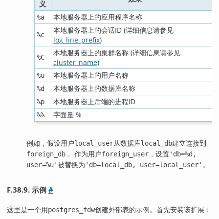
义
本地服务器上的应用程序名称
%a
本地服务器上的会话ID (详细信息请参见
%c
log_line_prefix
)
本地服务器上的集群名称 (详细信息请参见
%C
cluster_name
)
本地服务器上的用户名称
%u
本地服务器上的数据库名称
%d
本地服务器上后端的进程ID
%p
字面量 %
%%
例如，假设用户
从数据库
建立连接到
local_user
local_db
， 作为用户
，设置
foreign_db
foreign_user
'db=%d,
被替换为
。
user=%u'
'db=local_db, user=local_user'
F.38.9. 示例
#
这里是一个用
创建外部表的示例。首先安装该扩展：
postgres_fdw