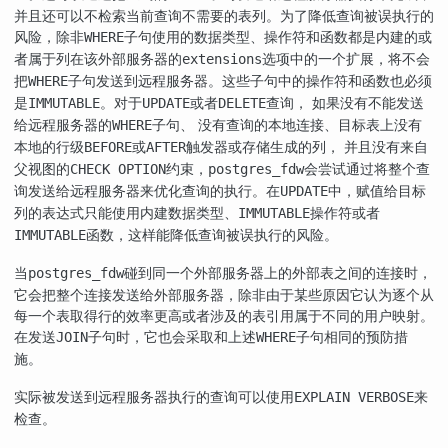
并且还可以不检索当前查询不需要的表列。为了降低查询被误执行的
风险，除非
子句使用的数据类型、操作符和函数都是内建的或
WHERE
者属于列在该外部服务器的
选项中的一个扩展，将不会
extensions
把
子句发送到远程服务器。这些子句中的操作符和函数也必须
WHERE
是
。对于
或者
查询， 如果没有不能发送
IMMUTABLE
UPDATE
DELETE
给远程服务器的
子句、 没有查询的本地连接、目标表上没有
WHERE
本地的行级
或
触发器或存储生成的列， 并且没有来自
BEFORE
AFTER
父视图的
约束，
会尝试通过将整个查
CHECK OPTION
postgres_fdw
询发送给远程服务器来优化查询的执行。在
中，赋值给目标
UPDATE
列的表达式只能使用内建数据类型、
操作符或者
IMMUTABLE
函数，这样能降低查询被误执行的风险。
IMMUTABLE
当
碰到同一个外部服务器上的外部表之间的连接时，
postgres_fdw
它会把整个连接发送给外部服务器，除非由于某些原因它认为逐个从
每一个表取得行的效率更高或者涉及的表引用属于不同的用户映射。
在发送
子句时，它也会采取和上述
子句相同的预防措
JOIN
WHERE
施。
实际被发送到远程服务器执行的查询可以使用
来
EXPLAIN VERBOSE
检查。