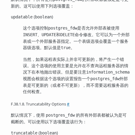
新的。这可以使用下列选项覆盖：
(
)
updatable
boolean
这个选项控制
是否允许外部表被使用
postgres_fdw
、
和
命令修改。它可以为一个外部
INSERT
UPDATE
DELETE
表或一个外部服务器指定。一个表级选项会覆盖一个服务
器级选项。默认值是
。
true
当然，如果远程表实际上并非可更新的，将产生一个错
误。这个选项的使用主要是允许在不查询远程服务器的情
况下在本地抛出错误。但是要注意
information_schema
视图会根据这个选项的设置报告一个
外部
postgres_fdw
表是可更新的（或者不可更新），而不需要远程服务器的
任何检查。
F.38.1.8. Truncatability Options
#
默认情况下，使用
的所有外部表都被认为是可
postgres_fdw
截断的。可以使用以下选项覆盖该行为：
(
)
truncatable
boolean