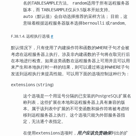
名的
方法。
适用于所有远程服务器
TABLESAMPLE
random
版本，而
仅从9.5版本开始支持。
TABLESAMPLE
（默认值）会自动选择推荐的采样方法； 目前，这
auto
意味着根据远程服务器版本选择
或
。
bernoulli
random
F.38.1.4. 远程执行选项
#
默认情况下，只有使用了内建操作符和函数的
子句才会被
WHERE
考虑在远程服务器上执行。涉及非内建函数的子句将在取完行后
在本地进行检查。如果这类函数在远程服务器上可用并且可以用
来产生和本地执行时一样的结果，则可以通过将这种
子句
WHERE
发送到远程执行来提高性能。可以用下面的选项控制这种行为：
(
)
extensions
string
这个选项是一个用逗号分隔的已安装的
PostgreSQL
扩展名
称列表，这些扩展在本地和远程服务器上具有兼容的版
本。属于该列表中扩展的不可变函数和操作符将被考虑转
移到远程服务器上执行。这个选项只能为外部服务器指
定，无法逐个表指定。
在使用
选项时，
用户应该负责确保
列出的扩
extensions