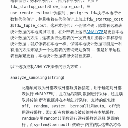
器获得行计数和代价估计，然后在代价估计上加上
和
。当
fdw_startup_cost
fdw_tuple_cost
为假时，
执行本地行计
use_remote_estimate
postgres_fdw
数和代价估计，并且接着在代价估计上加上
fdw_startup_cost
和
。这种本地估计不会很准确，除非有远程表
fdw_tuple_cost
统计数据的本地拷贝可用。在外部表上运行
ANALYZE
是更新本地
统计数据的方法，这将执行远程表的一次扫描并接着计算和存储
统计数据，就好像表在本地一样。保留本地统计数据可能是一种
有用的方法来减少一个远程表的查询规划负荷 — 但是如果远程
表被频繁更新，本地统计数据将很快就被废弃。
以下选项控制
操作的行为方式：
ANALYZE
(
)
analyze_sampling
string
此选项可以为外部表或外部服务器指定，用于确定对外部
表执行
时，是在远程端对数据进行采样，还是读
ANALYZE
取并传输 所有数据并在本地进行采样。支持的值包括
、
、
、
和
。
禁
off
random
system
bernoulli
auto
off
用远程采样，因此所有数据都会被传输并在本地采样。
使用
函数进行远程采样以选择 返回的
random
random()
行，而
和
依赖于 内置的以这些名称命
system
bernoulli