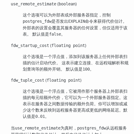
(
)
use_remote_estimate
boolean
这个选项可以为外部表或外部服务器指定，控制
是否发出
命令来获得代价估计。
postgres_fdw
EXPLAIN
外部表的设置会覆盖其服务器的任何设置，但仅适用于该
表。 默认值是
。
false
(
)
fdw_startup_cost
floating point
这个选项是一个浮点值，添加到该服务器上任何外部表扫
描的估计启动代价。 这表示建立连接、在远程端解析和规
划查询等的额外开销。 默认值是
。
100
(
)
fdw_tuple_cost
floating point
这个选项是一个浮点值，它被用作那个服务器上外部表扫
描的每元组额外代价，它可以为一个外部服务器指定。这
表示在服务器之间数据传输的额外负荷。你可以增加或减
少这个数来反映到远程服务器更高或更低的网络延迟。默
认值是
。
0.01
当
为真时，
从远程服务
use_remote_estimate
postgres_fdw