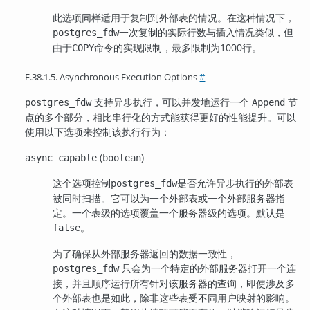
此选项同样适用于复制到外部表的情况。在这种情况下，
一次复制的实际行数与插入情况类似，但
postgres_fdw
由于
命令的实现限制，最多限制为1000行。
COPY
F.38.1.5. Asynchronous Execution Options
#
支持异步执行，可以并发地运行一个
节
postgres_fdw
Append
点的多个部分，相比串行化的方式能获得更好的性能提升。可以
使用以下选项来控制该执行行为：
(
)
async_capable
boolean
这个选项控制
是否允许异步执行的外部表
postgres_fdw
被同时扫描。它可以为一个外部表或一个外部服务器指
定。一个表级的选项覆盖一个服务器级的选项。默认是
。
false
为了确保从外部服务器返回的数据一致性，
只会为一个特定的外部服务器打开一个连
postgres_fdw
接，并且顺序运行所有针对该服务器的查询，即使涉及多
个外部表也是如此，除非这些表受不同用户映射的影响。