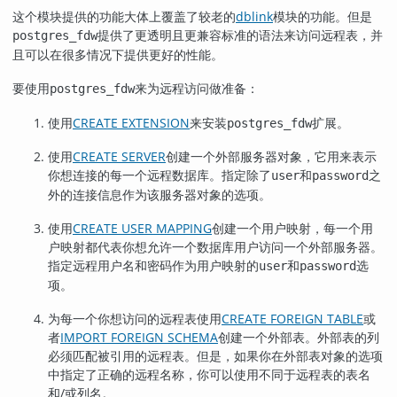
这个模块提供的功能大体上覆盖了较老的
dblink
模块的功能。但是
提供了更透明且更兼容标准的语法来访问远程表，并
postgres_fdw
且可以在很多情况下提供更好的性能。
要使用
来为远程访问做准备：
postgres_fdw
使用
CREATE EXTENSION
来安装
扩展。
postgres_fdw
使用
CREATE SERVER
创建一个外部服务器对象，它用来表示
你想连接的每一个远程数据库。指定除了
和
之
user
password
外的连接信息作为该服务器对象的选项。
使用
CREATE USER MAPPING
创建一个用户映射，每一个用
户映射都代表你想允许一个数据库用户访问一个外部服务器。
指定远程用户名和密码作为用户映射的
和
选
user
password
项。
为每一个你想访问的远程表使用
CREATE FOREIGN TABLE
或
者
IMPORT FOREIGN SCHEMA
创建一个外部表。外部表的列
必须匹配被引用的远程表。但是，如果你在外部表对象的选项
中指定了正确的远程名称，你可以使用不同于远程表的表名
和/或列名。