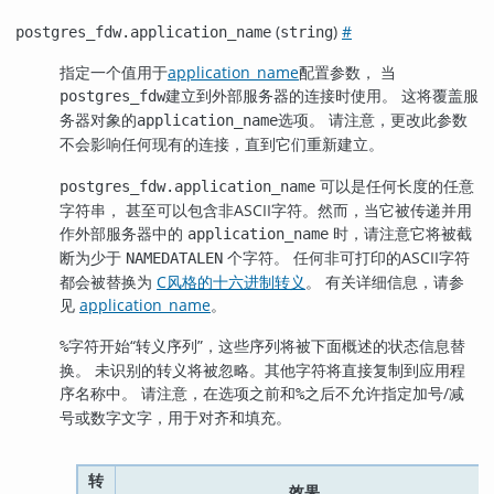
(
)
#
postgres_fdw.application_name
string
指定一个值用于
application_name
配置参数， 当
建立到外部服务器的连接时使用。 这将覆盖服
postgres_fdw
务器对象的
选项。 请注意，更改此参数
application_name
不会影响任何现有的连接，直到它们重新建立。
可以是任何长度的任意
postgres_fdw.application_name
字符串， 甚至可以包含非ASCII字符。然而，当它被传递并用
作外部服务器中的
时，请注意它将被截
application_name
断为少于
个字符。 任何非可打印的ASCII字符
NAMEDATALEN
都会被替换为
C风格的十六进制转义
。 有关详细信息，请参
见
application_name
。
字符开始
“
转义序列
”
，这些序列将被下面概述的状态信息替
%
换。 未识别的转义将被忽略。其他字符将直接复制到应用程
序名称中。 请注意，在选项之前和
之后不允许指定加号/减
%
号或数字文字，用于对齐和填充。
转
效果