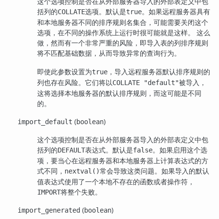
这个选项控制是否在从外部服务器导入的外部表定义中包
括列的
选项。默认是
。如果远程服务器具有
COLLATE
true
和本地服务器不同的排序规则名集合，可能需要关闭这个
选项，在不同的操作系统上运行时很可能就是这样。 这么
做，然而有一个非常严重的风险，即导入表的列排序规则
将不匹配基础数据，从而导致异常的查询行为。
即使此参数设置为
，导入远程服务器默认排序规则的
true
列也存在风险。它们将以
被导入，
COLLATE "default"
这将选择本地服务器的默认排序规则，而这可能是不同
的。
(
)
import_default
boolean
这个选项控制是否在从外部服务器导入的外部表定义中包
括列的
表达式。默认是
。如果启用这个选
DEFAULT
false
项，要当心在远程服务器和本地服务器上计算表达式的方
式不同，
常会导致这类问题。如果导入的默认
nextval()
值表达式使用了一个本地不存在的函数或者操作符，
将整个失败。
IMPORT
(
)
import_generated
boolean