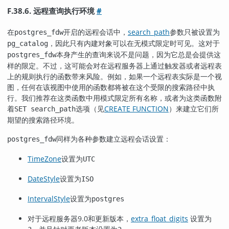
F.38.6. 远程查询执行环境
#
在
开启的远程会话中，
search_path
参数只被设置为
postgres_fdw
，因此只有内建对象可以在无模式限定时可见。这对于
pg_catalog
本身产生的查询来说不是问题，因为它总是会提供这
postgres_fdw
样的限定。不过，这可能会对在远程服务器上通过触发器或者远程表
上的规则执行的函数带来风险。例如，如果一个远程表实际是一个视
图，任何在该视图中使用的函数都将被在这个受限的搜索路径中执
行。我们推荐在这类函数中用模式限定所有名称，或者为这类函数附
着
选项（见
CREATE FUNCTION
）来建立它们所
SET search_path
期望的搜索路径环境。
同样为各种参数建立远程会话设置：
postgres_fdw
TimeZone
设置为
UTC
DateStyle
设置为
ISO
IntervalStyle
设置为
postgres
对于远程服务器9.0和更新版本，
extra_float_digits
设置为