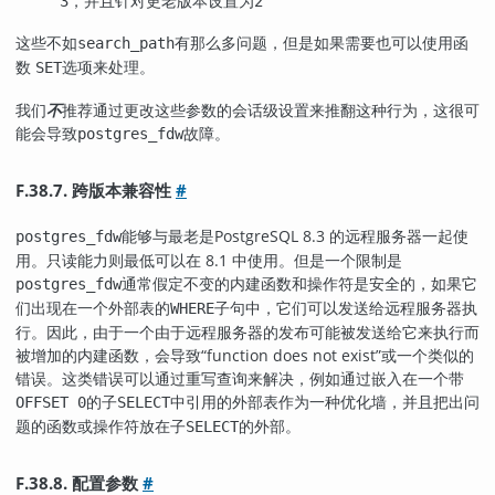
，并且针对更老版本设置为
3
2
这些不如
有那么多问题，但是如果需要也可以使用函
search_path
数
选项来处理。
SET
我们
不
推荐通过更改这些参数的会话级设置来推翻这种行为，这很可
能会导致
故障。
postgres_fdw
F.38.7. 跨版本兼容性
#
能够与最老是
PostgreSQL
8.3 的远程服务器一起使
postgres_fdw
用。只读能力则最低可以在 8.1 中使用。但是一个限制是
通常假定不变的内建函数和操作符是安全的，如果它
postgres_fdw
们出现在一个外部表的
子句中，它们可以发送给远程服务器执
WHERE
行。因此，由于一个由于远程服务器的发布可能被发送给它来执行而
被增加的内建函数，会导致
“
function does not exist
”
或一个类似的
错误。这类错误可以通过重写查询来解决，例如通过嵌入在一个带
的子
中引用的外部表作为一种优化墙，并且把出问
OFFSET 0
SELECT
题的函数或操作符放在子
的外部。
SELECT
F.38.8. 配置参数
#