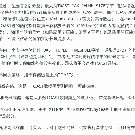
缩过，在压缩之后分裂）最大为
字节（默认情况
TOAST_MAX_CHUNK_SIZE
。每个块都作为独立的行存储在从属于所属表的
TOAST
表中。每个
TOAST
表
，存储该块在值中的位置）和
（该块的实际数据）。在
chunk_data
chun
TOAST
过的值的指针数据应存储要查看的
TOAST
表的OID以及指定值的OI
度）、物理存储的尺寸（如果应用了压缩，则两者不同）以及采用的压缩
字节，不管它代表的值的实际长度是多大。
备向一个表中存储超过
字节（通常是2kB）
TOAST_TUPLE_THRESHOLD
字节（通常也是2kB）短，或者无法得到更好的结果的时候才停止。
RGET
线外值的行时，假如线外值没有变化，那么将不会产生
TOAST
开销。
不同的策略，用于存储磁盘上的
TOAST
列：
离线存储。这是非
TOAST
数据类型列的唯一可能策略。
和离线存储。这是大多数
TOAST
数据类型的默认值。 首先尝试压缩，然
存储但不允许压缩。使用
将使宽
和
列上的子串操作
EXTERNAL
text
bytea
所需部分。
允许离线存储。（实际上，对于这样的列，仍将执行离线存储， 但只有