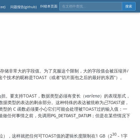
纠错本页面
ee)
问题报告(github)
搜索
接存储非常大的字段值。为了克服这个限制，大的字段值会被压缩并/
这个技术的昵称是
TOAST
（或者
“
切片面包之后的最好的东西
”
）。
负担。要支持
TOAST
，数据类型必须有变长（
varlena
）的表现形式，
数据类型的表达的剩余部分。这种特殊的表达被统称为
已
TOAST
值
，
类型的 C 函数必须要小心它们可能会处理被
TOAST
过的输入值：一
值做任何事情之前，先调用
；但是在某些情况下
PG_DETOAST_DATUM
30
位），这样就把任何可
TOAST
值的逻辑长度限制在1 GB（2
- 1字