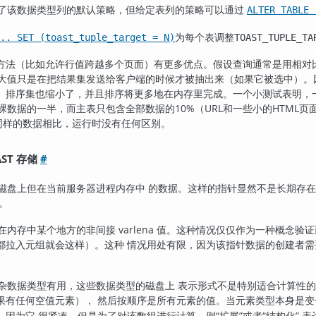
了该数据类型列的默认策略，但给定表列的策略可以通过
ALTER TABLE 
为每个表调整
.. SET (toast_tuple_target = N)
TOAST_TUPLE_TA
方法（比如允许行值跨越多个页面）有更多优点。假设查询通常是用相对
大值只是在把结果集发送给客户端的时候才被抽出来（如果它被选中）。
。排序集也缩小了，并且排序将更多地在内存里完成。一个小测试表明，一
裸数据的一半，而主表只包含全部数据的10%（URL和一些小的HTML页
）同样的数据相比，运行时没有任何区别。
AST 存储
#
磁盘上但在当前服务器进程内存中 的数据。这样的指针显然不是长期存在
。
内存中某个地方的非间接 varlena 值。这种情况仅仅作为一种概念验
都拉入元组就会这样）。这种 情况用处有限，因为该指针数据的创建者需
杂数据类型有用，这些数据类型的磁盘上 表示形式不是特别适合计算性
果有任何空值元素）， 然后按顺序是所有元素的值。当元素类型本身是变
，因为它 很紧凑。但是为了对该数组进行计算，则
“
扩展
”
或者
“
结构化
”
表