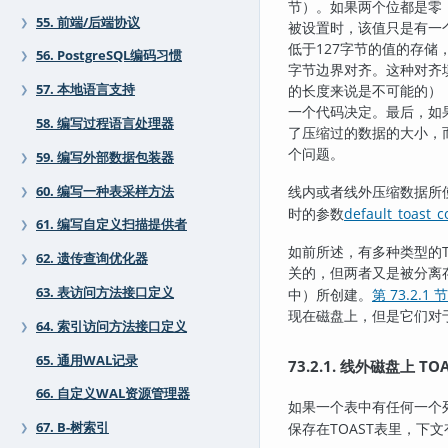
节）。如果两个位都是零
55. 前端/后端协议
❯
被设置时，该值只是有一
低于127字节的值的存
56. PostgreSQL编码习惯
❯
字节边界对齐。这种对齐
57. 本地语言支持
的长度来说是不可能的）
❯
一个代码决定。最后，如
58. 编写过程语言处理器
了压缩过的数据的大小，
个问题。
59. 编写外部数据包装器
❯
线内或者线外压缩数据所
60. 编写一种表采样方法
❯
时的参数
default_toast_
61. 编写自定义扫描提供者
❯
如前所述，有多种类型的
62. 遗传查询优化器
❯
关的，但两者又是被分离
63. 表访问方法接口定义
中）所创建。
第 73.2.1 节
现在磁盘上，但是它们对
64. 索引访问方法接口定义
❯
65. 通用WAL记录
73.2.1. 线外磁盘上 TO
66. 自定义WAL资源管理器
如果一个表中有任何一个
67. B-树索引
保存在
TOAST
表里，下文
❯