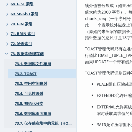
68. GiST 索引
❯
线外值被分裂成（如果压
值大约为2000 字节）
69. SP-GiST索引
❯
（一个序列号
chunk_seq
70. GIN 索引
❯
此，一个表示线外磁盘上
（原始的未压缩的数据长
71. BRIN 索引
❯
指针数据的总尺寸是18
72. 哈希索引
❯
TOAST
管理代码只有在准
73. 数据库物理存储
行值比
❯
TOAST_TUPLE_TA
如果UPDATE一个带有
73.1. 数据库文件布局
TOAST
管理代码识别四种
73.2. TOAST
73.3. 空闲空间映射
阻止压缩或
PLAIN
73.4. 可见性映射
允许压缩
EXTENDED
73.5. 初始化分支
允许离线
EXTERNAL
缩时获取离线值的
73.6. 数据库页面布局
73.7. 仅存储在堆中的元组（HOT）
允许压缩但不
MAIN