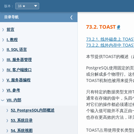
版本：
目录导航
❮
73.2. TOAST
#
前言
❯
73.2.1. 线外磁盘上 TOA
I. 教程
❯
73.2.2. 线外内存中 TOA
II. SQL 语言
❯
本节提供
TOAST
的概述（超大
III. 服务器管理
❯
PostgreSQL
使用固定的页
IV. 客户端接口
❯
或分解成多个物理行。这
V. 服务器编程
TOAST
机制也被用来提升
❯
VI. 参考
❯
只有特定的数据类型支持
通常在存储的值中，头四
VII. 内部
❯
对它们的操作都必须通过
个输入值可能并不真正由
52. PostgreSQL内部概述
❯
也存在更高效的方法，详
53. 系统目录
❯
TOAST
占用使用变长类型
54. 系统视图
❯