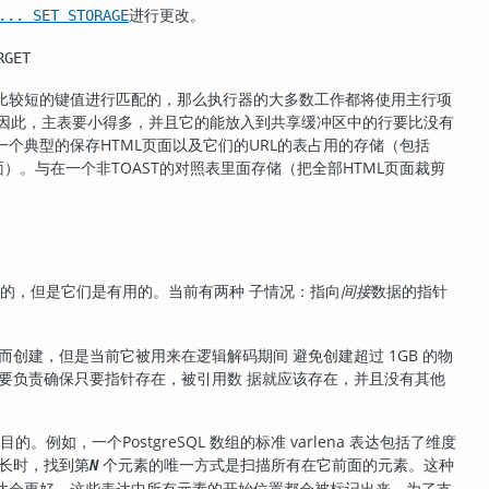
进行更改。
... SET STORAGE
RGET
比较短的键值进行匹配的，那么执行器的大多数工作都将使用主行项
因此，主表要小得多，并且它的能放入到共享缓冲区中的行要比没有
个典型的保存HTML页面以及它们的URL的表占用的存储（包括
面）。与在一个非
TOAST
的对照表里面存储（把全部HTML页面裁剪
的，但是它们是有用的。当前有两种 子情况：指向
间接
数据的指针
证而创建，但是当前它被用来在逻辑解码期间 避免创建超过 1GB 的物
要负责确保只要指针存在，被引用数 据就应该存在，并且没有其他
的目的。例如，一个
PostgreSQL
数组的标准 varlena 表达包括了维度
长时，找到第
个元素的唯一方式是扫描所有在它前面的元素。这种
N
达会更好，这些表达中所有元素的开始位置都会被标记出来。为了支