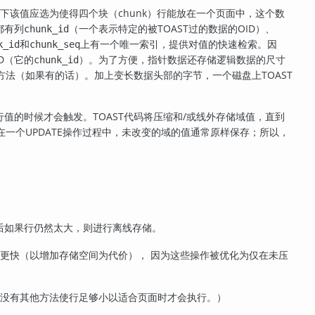
下该值应选为使得四个块（chunk）行能放在一个页面中，这个数
都有列
（一个表示特定的被
TOAST
过的数据的OID）、
chunk_id
和
上有一个唯一索引，提供对值的快速检索。因
k_id
chunk_seq
D（它的
）。为了方便，指针数据还存储逻辑数据的尺寸
chunk_id
方法（如果有的话）。加上变长数据头部的字节，一个磁盘上
TOAST
的行值的时候才会触发。
TOAST
代码将压缩和/或线外存储域值，直到
在一个UPDATE操作过程中，未改变的域的值通常原样保存；所以，
后如果行仍然太大，则进行离线存储。
更快（以增加存储空间为代价）， 因为这些操作被优化为仅在未压
在没有其他方法使行足够小以适合页面时才会执行。）