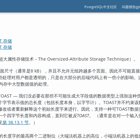
PostgreSQL中文社区
问题报告(git
ST 存储
ST 存储
属性存储技术－The Oversized-Attribute Storage Technique）。
面尺寸（通常是8 kB），并且不允许元组跨越多个页面。因此不可能直
些处理对用户都是透明的，只是在大部分的后端代码上有一些小的影响。
内存中大型数据值的处理。
TOAST
— 我们没必要在那些不可能生成大字段值的数据类型上强加这种
个字节表示值的总长度（包括长度本身，以字节计）。
TOAST
并不约束该
修改或者重新解释这个初始长度字来进行。因此，支持一种可
TOAST
数据
一个四字节长度和内容构成，直到它被
反TOAST
。 （通常是在对一个输入
见
第 38.13.1 节
。）
的长度字的最高两个二进制位（大端法机器上的高位，小端法机器上的低