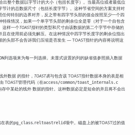
给出整个数据以字节计的大小（包括长度字）。当最高位或者最低位
字节计的总数据尺寸（包括长度字节）。这种节省空间的方案支持对
按照任何特别的边界对齐，反之带有四字节头部的值会按照至少一个四
种特殊情况，如果一个单字节头部的剩余位全是零（对于一个自包含
。这样一个
TOAST指针
的类型和尺寸由该数据的第二个字节中存储的
并且在使用前必须先解压。在这种情况中四字节长度字的剩余位指出
据的头部不会告诉我们压缩是否发生 —
TOAST
指针的内容将说明这
列选项来为每一列选择。未显式设置的列的缺省值参照插入数据
ON
线外数据 的指针，
TOAST
表
与包含该
TOAST
指针数据本身的表是相
据由
TOAST
管理代码（在
access/common/toast_internals.c
内存中某处的线外 数据的指针。这种数据必定是短命的并且将不会出
存储在表的
.
项中。磁盘上的被
TOAST
过的值
pg_class
reltoastrelid