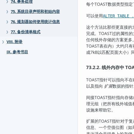
74. 事务处理
❯
每个
TOAST
数据类型指定
75. 系统目录声明和初始内容
❯
可以使用
ALTER TABLE .
76. 规划器如何使用统计信息
❯
这个方法比那些更直接的
77. 备份清单格式
❯
完成。
TOAST
过的属性的
任何线外存储的方案更多
VIII. 附录
❯
TOAST
表在内）大约只有
IX. 参考书目
成7kB以匹配页面大小
73.2.2. 线外内存中 TO
TOAST
指针可以指向不在
以及指向
扩展
数据的指针
间接
TOAST
指针指向存储在
理元组（把所有线外域值
设施来帮助它。
扩展的
TOAST
指针对于复
信息、一个空值位图（如
表达适合于磁盘上的存储