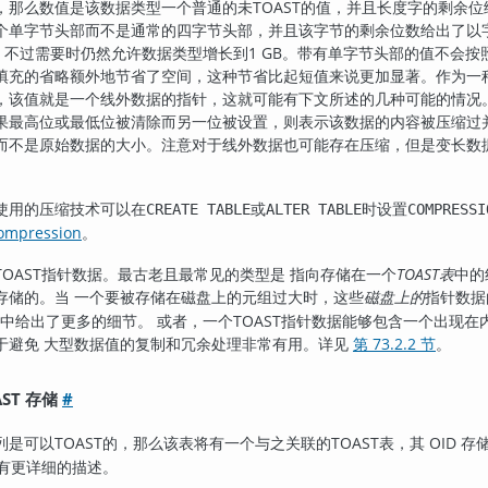
，那么数值是该数据类型一个普通的未
TOAST
的值，并且长度字的剩余位
个单字节头部而不是通常的四字节头部，并且该字节的剩余位数给出了以
储，不过需要时仍然允许数据类型增长到1 GB。带有单字节头部的值不会
填充的省略额外地节省了空间，这种节省比起短值来说更加显著。作为一
，该值就是一个线外数据的指针，这就可能有下文所述的几种可能的情况
果最高位或最低位被清除而另一位被设置，则表示该数据的内容被压缩过
而不是原始数据的大小。注意对于线外数据也可能存在压缩，但是变长数
使用的压缩技术可以在
或
时设置
CREATE TABLE
ALTER TABLE
COMPRESSI
compression
。
TOAST
指针数据。最古老且最常见的类型是 指向存储在一个
TOAST
表
中的
存储的。当 一个要被存储在磁盘上的元组过大时，这些
磁盘上的
指针数
中给出了更多的细节。 或者，一个
TOAST
指针数据能够包含一个出现在
于避免 大型数据值的复制和冗余处理非常有用。详见
第 73.2.2 节
。
AST 存储
#
列是可以
TOAST
的，那么该表将有一个与之关联的
TOAST
表，其 OID 
有更详细的描述。