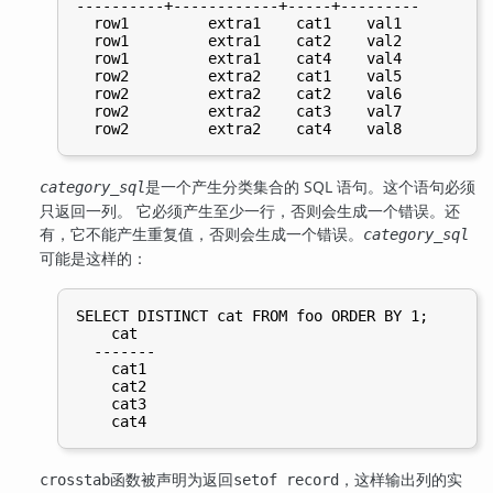
----------+------------+-----+---------

  row1         extra1    cat1    val1

  row1         extra1    cat2    val2

  row1         extra1    cat4    val4

  row2         extra2    cat1    val5

  row2         extra2    cat2    val6

  row2         extra2    cat3    val7

是一个产生分类集合的 SQL 语句。这个语句必须
category_sql
只返回一列。 它必须产生至少一行，否则会生成一个错误。还
有，它不能产生重复值，否则会生成一个错误。
category_sql
可能是这样的：
SELECT DISTINCT cat FROM foo ORDER BY 1;

    cat

  -------

    cat1

    cat2

    cat3

函数被声明为返回
，这样输出列的实
crosstab
setof record