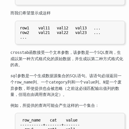
而我们希望显示成这样
row1    val11   val12   val13   ...

row2    val21   val22   val23   ...

函数接受一个文本参数，该参数是一个SQL查询，生
crosstab
成以第一种方式格式化的原始数据，并生成以第二种方式格式化
的表。
参数是一个生成数据源集合的SQL语句。该语句必须返回一
sql
个
列、一个
列和一个
列。
是一个废
row_name
category
value
N
弃参数，即使提供也会被忽略（之前这必须匹配输出值列的数
量，但现在由调用查询决定）。
例如，所提供的查询可能会产生这样的一个集合：
 row_name    cat    value

----------+-------+-------
