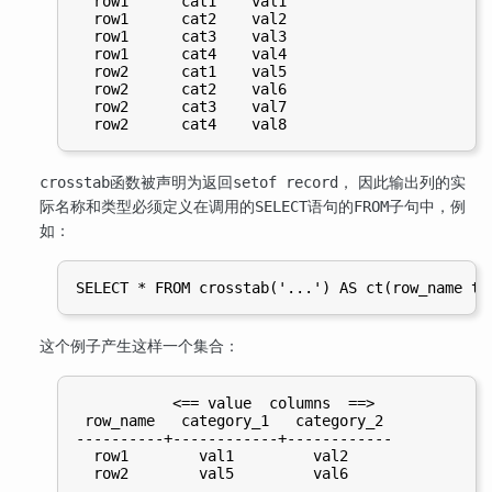
  row1      cat1    val1

  row1      cat2    val2

  row1      cat3    val3

  row1      cat4    val4

  row2      cat1    val5

  row2      cat2    val6

  row2      cat3    val7

函数被声明为返回
， 因此输出列的实
crosstab
setof record
际名称和类型必须定义在调用的
语句的
子句中，例
SELECT
FROM
如：
这个例子产生这样一个集合：
           <== value  columns  ==>

 row_name   category_1   category_2

----------+------------+------------

  row1        val1         val2
