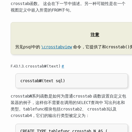
函数。 这会在下一节中描述。另一种可能性是在一个
crosstab
视图定义中嵌入所需的
子句。
FROM
注意
另见
psql
中的
命令，它提供了和
\crosstabview
crosstab()
F.43.1.3.
#
crosstab
N
(text)
crosstab
N
系列函数是如何为普通
函数设置自定义包
crosstab
N
crosstab
装器的例子，这样你不需要在调用的
查询中 写出列名和
SELECT
类型。
模块包括
、
以及
tablefunc
crosstab2
crosstab3
，它们的输出行类型被定义为：
crosstab4
CREATE TYPE tablefunc_crosstab_N AS (
