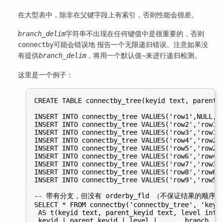
在大型表中，除非在父键字段上有索引，否则性能会很差。
字符串不出现在任何键值中是很重要的，否则
branch_delim
可能会错误地 报告一个无限递归错误。注意如果没
connectby
有提供
，将用一个默认值
来进行递归检测。
branch_delim
~
这里是一个例子：
CREATE TABLE connectby_tree(keyid text, parent_k
INSERT INTO connectby_tree VALUES('row1',NULL, 0
INSERT INTO connectby_tree VALUES('row2','row1',
INSERT INTO connectby_tree VALUES('row3','row1',
INSERT INTO connectby_tree VALUES('row4','row2',
INSERT INTO connectby_tree VALUES('row5','row2',
INSERT INTO connectby_tree VALUES('row6','row4',
INSERT INTO connectby_tree VALUES('row7','row3',
INSERT INTO connectby_tree VALUES('row8','row6',
INSERT INTO connectby_tree VALUES('row9','row5',
-- 带有分支，但没有 orderby_fld （不保证结果的顺序）
SELECT * FROM connectby('connectby_tree', 'keyi
 AS t(keyid text, parent_keyid text, level int, 
 keyid | parent_keyid | level |       branch
