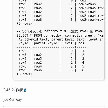
 row2  |              |     0 | row2            
 row5  | row2         |     1 | row2~row5       
 row9  | row5         |     2 | row2~row5~row9  
 row4  | row2         |     1 | row2~row4       
 row6  | row4         |     2 | row2~row4~row6  
 row8  | row6         |     3 | row2~row4~row6~r
(6 rows)

-- 没有分支，有 orderby_fld （注意 row5 在 row4 前
SELECT * FROM connectby('connectby_tree', 'keyi
 AS t(keyid text, parent_keyid text, level int, 
 keyid | parent_keyid | level | pos

-------+--------------+-------+-----

 row2  |              |     0 |   1

 row5  | row2         |     1 |   2

 row9  | row5         |     2 |   3

 row4  | row2         |     1 |   4

 row6  | row4         |     2 |   5

 row8  | row6         |     3 |   6

F.43.2. 作者
#
Joe Conway