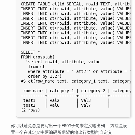
CREATE TABLE ct(id SERIAL, rowid TEXT, attribute
INSERT INTO ct(rowid, attribute, value) VALUES(
INSERT INTO ct(rowid, attribute, value) VALUES(
INSERT INTO ct(rowid, attribute, value) VALUES(
INSERT INTO ct(rowid, attribute, value) VALUES(
INSERT INTO ct(rowid, attribute, value) VALUES(
INSERT INTO ct(rowid, attribute, value) VALUES(
INSERT INTO ct(rowid, attribute, value) VALUES(
INSERT INTO ct(rowid, attribute, value) VALUES(
SELECT *

FROM crosstab(

  'select rowid, attribute, value

   from ct

   where attribute = ''att2'' or attribute = ''a
   order by 1,2')

AS ct(row_name text, category_1 text, category_
 row_name | category_1 | category_2 | category_3
----------+------------+------------+-----------
 test1    | val2       | val3       |

 test2    | val6       | val7       |

你可以避免总是要写出一个
子句来定义输出列， 方法是设
FROM
置一个在其定义中硬编码所期望的输出行类型的自定义