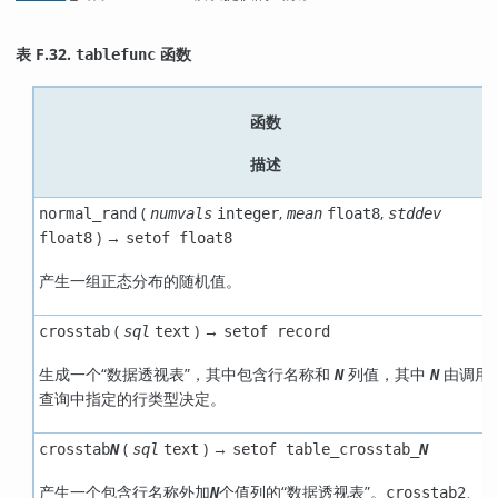
表 F.32.
函数
tablefunc
函数
描述
(
,
,
normal_rand
numvals
integer
mean
float8
stddev
) →
float8
setof float8
产生一组正态分布的随机值。
(
) →
crosstab
sql
text
setof record
生成一个
“
数据透视表
”
，其中包含行名称和
列值，其中
由调用
N
N
查询中指定的行类型决定。
(
) →
crosstab
N
sql
text
setof table_crosstab_
N
产生一个包含行名称外加
个值列的
“
数据透视表
”
。
、
N
crosstab2