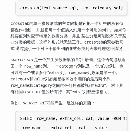
的单一参数形式的主要限制是它把一个组中的所有值
crosstab
都视作相似， 并且把每一个值插入到第一个可用的列中。如果你
想要值列对应于特定的数据分类，并且 某些分组可能没有关于某
些分类的数据，这样的形式就无法工作。
的双参数形
crosstab
式 通过提供一个对应于输出列的显式分类列表来处理这种情况。
是一个产生源数据集的 SQL 语句。这个语句必须返
source_sql
回一个
列、一个
列以及一个
列。 也
row_name
category
value
可以有一个或者多个
“
extra
”
列。
列必须是第一个。
row_name
和
列必须是按照这个顺序的最后两个列。
category
value
和
之间的任何列都被视作
“
extra
”
。 对于具
row_name
category
有相同
值的所有行，其
“
extra
”
列都应该相同。
row_name
例如，
可能产生一组这样的东西：
source_sql
SELECT row_name, extra_col, cat, value FROM foo 
 row_name    extra_col   cat    value
