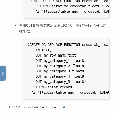
CREATE OR REPLACE FUNCTION crosstab_float8_
    RETURNS setof my_crosstab_float8_5_cols
使用
参数来隐式定义返回类型。同样的例子也可以这
OUT
样来做：
CREATE OR REPLACE FUNCTION crosstab_float8_
    IN text,

    OUT my_row_name text,

    OUT my_category_1 float8,

    OUT my_category_2 float8,

    OUT my_category_3 float8,

❯
    OUT my_category_4 float8,

    OUT my_category_5 float8)

  RETURNS setof record

F.43.1.4.
#
crosstab(text, text)