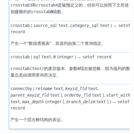
和
是被预定义的，但你可以按照下文所述
crosstab3
crosstab4
创建额外的
函数。
crosstab
N
(
,
) →
crosstab
source_sql
text
category_sql
text
setof
record
产生一个
“
数据透视表
”
，其值列由第二个查询指定。
(
,
) →
crosstab
sql
text
N
integer
setof record
的废弃版本。参数
现在被忽略，因为值列的数
crosstab(text)
N
量总是由调用查询所决定。
(
,
,
connectby
relname
text
keyid_fld
text
[
,
],
parent_keyid_fld
text
orderby_fld
text
start_with
,
[
,
] ) →
text
max_depth
integer
branch_delim
text
setof
record
产生一个层次树结构的表达。