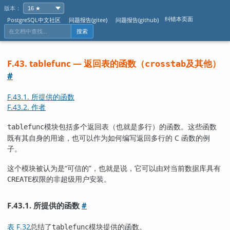
版本：
纠错本页面
PostgreSQL中文社区
问题报告(gitee)
问题报告(github)
搜索
F.43. tablefunc — 返回表的函数（
及其他）
crosstab
#
F.43.1. 所提供的函数
F.43.2. 作者
模块包括多个返回表（也就是多行）的函数。这些函数
tablefunc
既有其自身的用途，也可以作为如何编写返回多行的 C 函数的例
子。
这个模块被认为是
“
可信的
”
，也就是说，它可以由对当前数据库具有
权限的非超级用户安装。
CREATE
F.43.1. 所提供的函数
#
表 F.32
总结了
模块提供的函数。
tablefunc