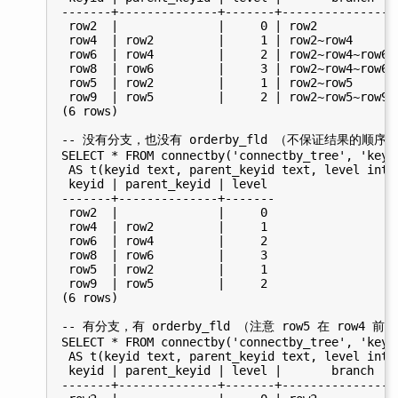
-------+--------------+-------+-----------------
 row2  |              |     0 | row2

 row4  | row2         |     1 | row2~row4

 row6  | row4         |     2 | row2~row4~row6

 row8  | row6         |     3 | row2~row4~row6~r
 row5  | row2         |     1 | row2~row5

 row9  | row5         |     2 | row2~row5~row9

(6 rows)

-- 没有分支，也没有 orderby_fld （不保证结果的顺序）
SELECT * FROM connectby('connectby_tree', 'keyi
 AS t(keyid text, parent_keyid text, level int);
 keyid | parent_keyid | level

-------+--------------+-------

 row2  |              |     0

 row4  | row2         |     1

 row6  | row4         |     2

 row8  | row6         |     3

 row5  | row2         |     1

 row9  | row5         |     2

(6 rows)

-- 有分支，有 orderby_fld （注意 row5 在 row4 前面
SELECT * FROM connectby('connectby_tree', 'keyi
 AS t(keyid text, parent_keyid text, level int,
 keyid | parent_keyid | level |       branch    
-------+--------------+-------+-----------------