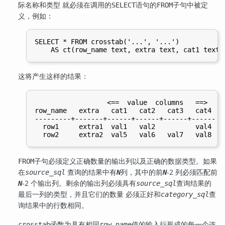
际名称和类型 就必须在调用的
语句的
子句中被定
SELECT
FROM
义，例如：
SELECT * FROM crosstab('...', '...')

这将产生这样的结果：
                  <==  value  columns   ==>

row_name   extra   cat1   cat2   cat3   cat4

---------+-------+------+------+------+------

  row1     extra1  val1   val2          val4

子句必须定义正确数量的输出列以及正确的数据类型。如果
FROM
在
查询的结果中有
列，其中的前
-2 列必须匹配前
source_sql
N
N
-2 个输出列。剩余的输出列必须具有
查询结果的
N
source_sql
最后一列的类型，并且它们的数量 必须正好和
查
category_sql
询结果中的行数相同。
函数为具有相同
值的输入行形成的每一个连
crosstab
row_name