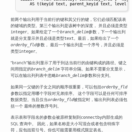
前两个输出列用于当前行的键和其父行的键，它们必须匹配该表
的键域的类型。第三个输出列是该树中的深度， 并且必须是类型
。如果给定了一个
参数，下一个输出列
integer
branch_delim
就是分支显示并且必须是类型
。最后，如果给出了一个
text
参数， 最后一个输出列是一个序号，并且必须是
orderby_fld
类型
。
integer
“
branch
”
输出列显示了用于到达当前行的由键构成的路径。键之
间用指定的
字符串分隔。如果不需要分支显示，
branch_delim
可以在输出列列表中忽略
参数和分支列。
branch_delim
如果同一父键的子女之间的顺序很重要，可以包括
orderby_fld
参数以指定用哪个字段对兄弟排序。 这个字段可以是任何可排序
数据类型。当且仅当
被指定时，输出列列表必须包
orderby_fld
括一个 最终的整数序号列。
表示表和字段名的参数会被原样复制到
内部生成的
connectby
SQL 查询中。 因此，如果名称是大小写混合或者包含特殊字
符，应包括双引号。你也可能需要用模式限定表名。