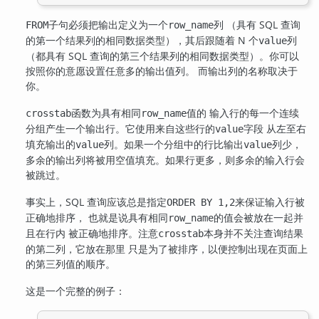
子句必须把输出定义为一个
列 （具有 SQL 查询
FROM
row_name
的第一个结果列的相同数据类型），其后跟随着 N 个
列
value
（都具有 SQL 查询的第三个结果列的相同数据类型）。你可以
按照你的意愿设置任意多的输出值列。 而输出列的名称取决于
你。
函数为具有相同
值的 输入行的每一个连续
crosstab
row_name
分组产生一个输出行。它使用来自这些行的
字段 从左至右
value
填充输出的
列。如果一个分组中的行比输出
列少，
value
value
多余的输出列将被用空值填充。如果行更多，则多余的输入行会
被跳过。
事实上，SQL 查询应该总是指定
来保证输入行被
ORDER BY 1,2
正确地排序， 也就是说具有相同
的值会被放在一起并
row_name
且在行内 被正确地排序。注意
本身并不关注查询结果
crosstab
的第二列，它放在那里 只是为了被排序，以便控制出现在页面上
的第三列值的顺序。
这是一个完整的例子：