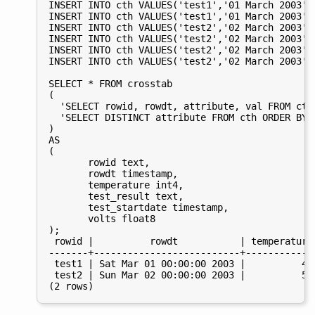
INSERT INTO cth VALUES('test1','01 March 2003','
INSERT INTO cth VALUES('test1','01 March 2003','
INSERT INTO cth VALUES('test2','02 March 2003','
INSERT INTO cth VALUES('test2','02 March 2003','
INSERT INTO cth VALUES('test2','02 March 2003',
INSERT INTO cth VALUES('test2','02 March 2003','
SELECT * FROM crosstab

(

  'SELECT rowid, rowdt, attribute, val FROM cth 
  'SELECT DISTINCT attribute FROM cth ORDER BY 1
)

AS

(

       rowid text,

       rowdt timestamp,

       temperature int4,

       test_result text,

       test_startdate timestamp,

       volts float8

);

 rowid |          rowdt           | temperature
-------+--------------------------+------------
 test1 | Sat Mar 01 00:00:00 2003 |          42
 test2 | Sun Mar 02 00:00:00 2003 |          53