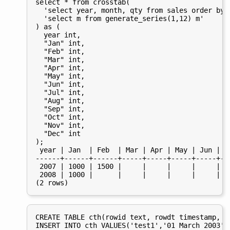
select * from crosstab(

  'select year, month, qty from sales order by 1
  'select m from generate_series(1,12) m'

) as (

  year int,

  "Jan" int,

  "Feb" int,

  "Mar" int,

  "Apr" int,

  "May" int,

  "Jun" int,

  "Jul" int,

  "Aug" int,

  "Sep" int,

  "Oct" int,

  "Nov" int,

  "Dec" int

);

 year | Jan  | Feb  | Mar | Apr | May | Jun | J
------+------+------+-----+-----+-----+-----+--
 2007 | 1000 | 1500 |     |     |     |     | 5
 2008 | 1000 |      |     |     |     |     |  
CREATE TABLE cth(rowid text, rowdt timestamp, a
INSERT INTO cth VALUES('test1','01 March 2003','