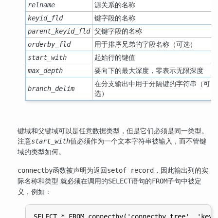
源关系的名称
relname
键字段的名称
keyid_fld
父键字段的名称
parent_keyid_fld
用于排序兄弟的字段名称（可选）
orderby_fld
起始行的键值
start_with
要向下的最大深度，零表示无限深度
max_depth
在分支输出中用于分隔键的字符串（可
branch_delim
选）
键域和父键域可以是任意数据类型，但是它们必须是同一类型。
注意
值必须作为一个文本字符串被输入，而不管键
start_with
域的类型如何。
函数被声明为返回
，因此输出列的实
connectby
setof record
际名称和类型 就必须在调用的
语句的
子句中被定
SELECT
FROM
义，例如：
SELECT * FROM connectby('connectby_tree', 'keyi