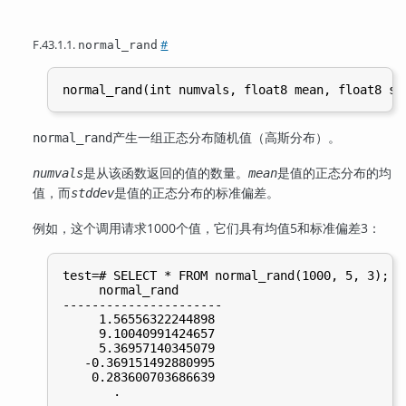
F.43.1.1.
#
normal_rand
产生一组正态分布随机值（高斯分布）。
normal_rand
是从该函数返回的值的数量。
是值的正态分布的均
numvals
mean
值，而
是值的正态分布的标准偏差。
stddev
例如，这个调用请求1000个值，它们具有均值5和标准偏差3：
test=# SELECT * FROM normal_rand(1000, 5, 3);

     normal_rand

----------------------

     1.56556322244898

     9.10040991424657

     5.36957140345079

   -0.369151492880995

    0.283600703686639

       .

       .
