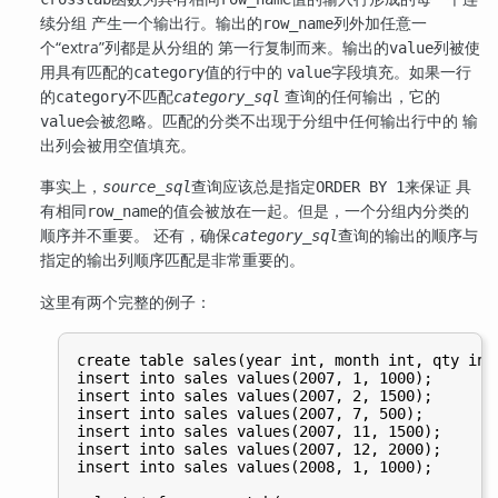
续分组 产生一个输出行。输出的
列外加任意一
row_name
个
“
extra
”
列都是从分组的 第一行复制而来。输出的
列被使
value
用具有匹配的
值的行中的
字段填充。如果一行
category
value
的
不匹配
查询的任何输出，它的
category
category_sql
会被忽略。匹配的分类不出现于分组中任何输出行中的 输
value
出列会被用空值填充。
事实上，
查询应该总是指定
来保证 具
source_sql
ORDER BY 1
有相同
的值会被放在一起。但是，一个分组内分类的
row_name
顺序并不重要。 还有，确保
查询的输出的顺序与
category_sql
指定的输出列顺序匹配是非常重要的。
这里有两个完整的例子：
create table sales(year int, month int, qty int)
insert into sales values(2007, 1, 1000);

insert into sales values(2007, 2, 1500);

insert into sales values(2007, 7, 500);

insert into sales values(2007, 11, 1500);

insert into sales values(2007, 12, 2000);

insert into sales values(2008, 1, 1000);
