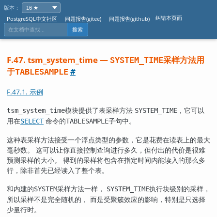
版本：
纠错本页面
PostgreSQL中文社区
问题报告(gitee)
问题报告(github)
搜索
F.47. tsm_system_time —
采样方法用
SYSTEM_TIME
于
#
TABLESAMPLE
F.47.1. 示例
模块提供了表采样方法
，它可以
tsm_system_time
SYSTEM_TIME
用在
命令的
子句中。
SELECT
TABLESAMPLE
这种表采样方法接受一个浮点类型的参数，它是花费在读表上的最大
毫秒数。 这可以让你直接控制查询进行多久，但付出的代价是很难
预测采样的大小。 得到的采样将包含在指定时间内能读入的那么多
行，除非首先已经读入了整个表。
和内建的
采样方法一样，
执行块级别的采样，
SYSTEM
SYSTEM_TIME
所以采样不是完全随机的， 而是受聚簇效应的影响，特别是只选择
少量行时。