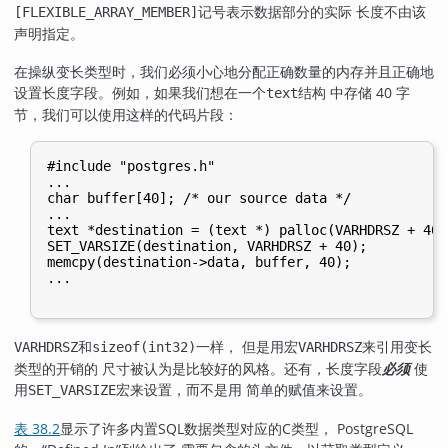
记号表示数据部分的实际 长度不由该
[FLEXIBLE_ARRAY_MEMBER]
声明指定。
在操纵变长类型时，我们必须小心地分配正确数量的内存并且正确地
设置长度字段。例如，如果我们想在一个
结构 中存储 40 字
text
节，我们可以使用这样的代码片段：
#include "postgres.h"

...

char buffer[40]; /* our source data */

...

text *destination = (text *) palloc(VARHDRSZ + 40);
SET_VARSIZE(destination, VARHDRSZ + 40);

memcpy(destination->data, buffer, 40);

...

和
一样， 但是用宏
来引用变长
VARHDRSZ
sizeof(int32)
VARHDRSZ
类型的开销的 尺寸被认为是比较好的风格。还有，长度字段
必须
使
用
宏来设置，而不是用 简单的赋值来设置。
SET_VARSIZE
表 38.2
显示了许多内置SQL数据类型对应的C类型，
PostgreSQL