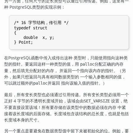
另一方面，任何尺寸的定长类型可以通过引用传递。例如，这里有一
种
PostgreSQL
类型的实现示例：
/* 16 字节结构，传引用 */

typedef struct

{

    double  x, y;

在
PostgreSQL
函数中传入或传出这种 类型时，只能使用指向这种类
型的指针。要返回这样一种类型的值，用
分配正确的内存
palloc
量，然后填充分配好的内存， 并返回一个指向该内存的指针。（另
外，如果只想返回与具有相同数据类型的 一个输入参数相同的值，
可以跳过额外的
并返回 指向该输入值的指针。）
palloc
最后，所有变长类型也必须通过引用传递。所有变长类型必须用一个
正好 4 字节的不透明长度域开始，该域会由
设置，绝
SET_VARSIZE
不要直接设置该域！所有要存储在该类型中的数据必须在内存 中紧
接着该长度域的后面存储。长度域包含该结构的总长度，也就是包括
长度域本身的尺寸。
另一个重点是要避免在数据类型值中留下未被初始化的位。例如，要