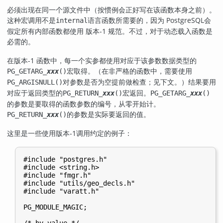
必须出现在同一个源文件中（按惯例会正好写在该函数本身之前）。
这种宏调用不是
语言函数所需要的，因为
PostgreSQL
会
internal
假定所有内部函数都使用 版本-1 规范。不过，对于动态载入函数是
必需的。
在版本-1 函数中，每一个实参都使用对应于该参数数据类型的
宏取得。（在非严格的函数中，需要使用
PG_GETARG_
xxx
()
对参数是否为空提前做检查；见下文。）结果要用
PG_ARGISNULL()
对应于返回类型的
宏返回。
PG_RETURN_
xxx
()
PG_GETARG_
xxx
()
的参数是要取得的函数参数的编号，从零开始计。
的参数是实际要返回的值。
PG_RETURN_
xxx
()
这里是一些使用版本-1调用约定的例子：
#include "postgres.h"

#include <string.h>

#include "fmgr.h"

#include "utils/geo_decls.h"

#include "varatt.h"

PG_MODULE_MAGIC;
