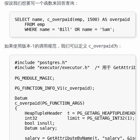
假设我们想要写一个函数来回答查询：
SELECT name, c_overpaid(emp, 1500) AS overpaid

    FROM emp

如果使用版本-1的调用规范，我们可以定义
为：
c_overpaid
#include "postgres.h"

#include "executor/executor.h"  /* 用于 GetAttribut
PG_MODULE_MAGIC;

PG_FUNCTION_INFO_V1(c_overpaid);

Datum

c_overpaid(PG_FUNCTION_ARGS)

{

    HeapTupleHeader  t = PG_GETARG_HEAPTUPLEHEADER(
    int32            limit = PG_GETARG_INT32(1);

    bool isnull;

    Datum salary;

    salary = GetAttributeByName(t, "salary", &isnul