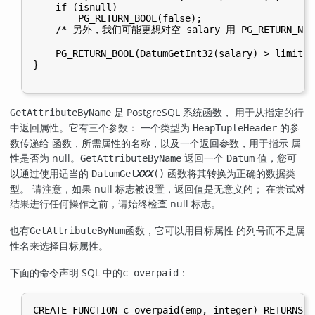
    if (isnull)

        PG_RETURN_BOOL(false);

    /* 另外，我们可能更想对空 salary 用 PG_RETURN_NULL
    PG_RETURN_BOOL(DatumGetInt32(salary) > limit);

}

是
PostgreSQL
系统函数， 用于从指定的行
GetAttributeByName
中返回属性。它有三个参数： 一个类型为
的参
HeapTupleHeader
数传递给 函数，所需属性的名称，以及一个返回参数，用于指示 属
性是否为 null。
返回一个
值，您可
GetAttributeByName
Datum
以通过使用适当的
函数将其转换为正确的数据类
DatumGet
XXX
()
型。 请注意，如果 null 标志被设置，返回值是无意义的； 在尝试对
结果进行任何操作之前，请始终检查 null 标志。
也有
函数，它可以用目标属性 的列号而不是属
GetAttributeByNum
性名来选择目标属性。
下面的命令声明 SQL 中的
：
c_overpaid
CREATE FUNCTION c_overpaid(emp, integer) RETURNS bo