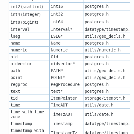
(
)
int16
postgres.h
int2
smallint
(
)
int32
postgres.h
int4
integer
(
)
int64
postgres.h
int8
bigint
interval
Interval*
datatype/timestamp.h
lseg
LSEG*
utils/geo_decls.h
name
Name
postgres.h
numeric
Numeric
utils/numeric.h
oid
Oid
postgres.h
oidvector
oidvector*
postgres.h
path
PATH*
utils/geo_decls.h
point
POINT*
utils/geo_decls.h
regproc
RegProcedure
postgres.h
text
text*
postgres.h
tid
ItemPointer
storage/itemptr.h
time
TimeADT
utils/date.h
time with time
TimeTzADT
utils/date.h
zone
timestamp
Timestamp
datatype/timestamp.h
timestamp with
TimestampTz
datatype/timestamp.h