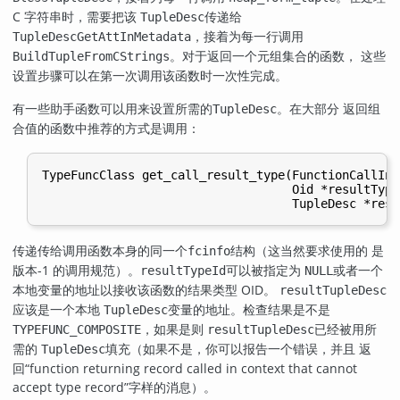
C 字符串时，需要把该
传递给
TupleDesc
，接着为每一行调用
TupleDescGetAttInMetadata
。对于返回一个元组集合的函数， 这些
BuildTupleFromCStrings
设置步骤可以在第一次调用该函数时一次性完成。
有一些助手函数可以用来设置所需的
。在大部分 返回组
TupleDesc
合值的函数中推荐的方式是调用：
TypeFuncClass get_call_result_type(FunctionCallInf
                                   Oid *resultTypeI
传递传给调用函数本身的同一个
结构（这当然要求使用的 是
fcinfo
版本-1 的调用规范）。
可以被指定为
或者一个
resultTypeId
NULL
本地变量的地址以接收该函数的结果类型 OID。
resultTupleDesc
应该是一个本地
变量的地址。检查结果是不是
TupleDesc
，如果是则
已经被用所
TYPEFUNC_COMPOSITE
resultTupleDesc
需的
填充（如果不是，你可以报告一个错误，并且 返
TupleDesc
回
“
function returning record called in context that cannot
accept type record
”
字样的消息）。