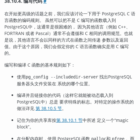
38.10.4. 编写代码
#
在开始更高级的话题之前，我们应该讨论一下用于
PostgreSQL
C 语
言函数的编码规则。 虽然可以把不是 C 编写的函数载入到
PostgreSQL
中，这通常是很困难的， 因为其他语言（例如 C++、
FORTRAN 或者 Pascal）通常不会遵循和 C 相同的调用规范。也就
是说，其他语言不会以同样的方式在函数之间传递 参数以及返回
值。由于这个原因，我们会假定你的 C 语言函数确实是用 C 编写
的。
编写和编译 C 函数的基本规则如下：
使用
找出
PostgreSQL
pg_config --includedir-server
服务器头文件安装在 系统的哪个位置。
编译并且链接你的代码（这样它就能被动态载入到
PostgreSQL
中）总是 要求特殊的标志。对特定的操作系统的
做法详见
第 38.10.5 节
。
记住为你的共享库按
第 38.10.1 节
中所述 定义一个
“
magic
block
”
。
在分配内存时，使用
PostgreSQL
函数
和
， 而
palloc
pfree