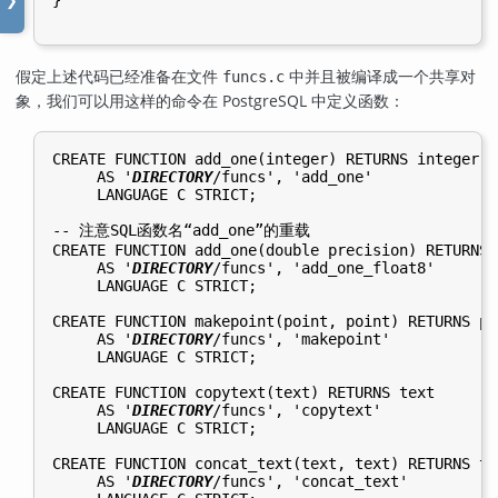
}

❯
假定上述代码已经准备在文件
中并且被编译成一个共享对
funcs.c
象，我们可以用这样的命令在
PostgreSQL
中定义函数：
CREATE FUNCTION add_one(integer) RETURNS integer

     AS '
DIRECTORY
/funcs', 'add_one'

     LANGUAGE C STRICT;

-- 注意SQL函数名“add_one”的重载

CREATE FUNCTION add_one(double precision) RETURNS 
     AS '
DIRECTORY
/funcs', 'add_one_float8'

     LANGUAGE C STRICT;

CREATE FUNCTION makepoint(point, point) RETURNS poi
     AS '
DIRECTORY
/funcs', 'makepoint'

     LANGUAGE C STRICT;

CREATE FUNCTION copytext(text) RETURNS text

     AS '
DIRECTORY
/funcs', 'copytext'

     LANGUAGE C STRICT;

CREATE FUNCTION concat_text(text, text) RETURNS tex
     AS '
DIRECTORY
/funcs', 'concat_text'
