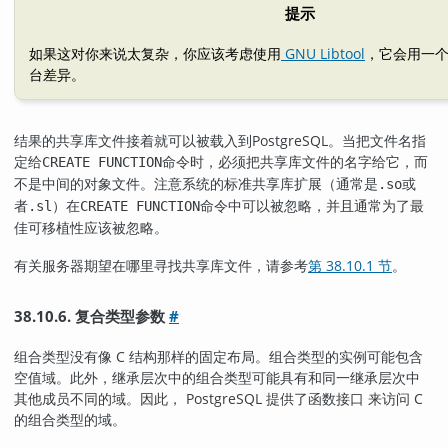
提示
如果这对你来说太复杂，你应该考虑使用
GNU Libtool
，它会用一
台差异。
结果的共享库文件接着就可以被载入到
PostgreSQL
。当把文件名指
定给
命令时，必须把共享库文件的名字给它，而
CREATE FUNCTION
不是中间的对象文件。注意系统的标准共享库扩展（通常是
或
.so
者
）在
命令中可以被忽略，并且通常为了最
.sl
CREATE FUNCTION
佳可移植性应该被忽略。
有关服务器期望在哪里寻找共享库文件，请参考
第 38.10.1 节
。
38.10.6. 复合类型参数
#
组合类型没有像 C 结构那样的固定布局。组合类型的实例可能包含
空值域。此外，继承层次中的组合类型可能具有和同一继承层次中
其他成员不同的域。因此，
PostgreSQL
提供了函数接口 来访问 C
的组合类型的域。