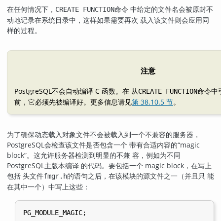
在任何情况下，
命令 中给定的文件名会被原封不
CREATE FUNCTION
动地记录在系统目录中，这样如果需要再次 载入该文件则会应用同
样的过程。
注意
PostgreSQL
不会自动编译 C 函数。在 从
命令中
CREATE FUNCTION
前，它必须先被编译好。更多信息请见
第 38.10.5 节
。
为了确保动态载入对象文件不会被载入到一个不兼容的服务器，
PostgreSQL
会检查该文件是否包含一个 带有合适内容的
“
magic
block
”
。这允许服务器检测到明显的不兼 容，例如为不同
PostgreSQL
主版本编译 的代码。要包括一个 magic block，在写上
包括 头文件
的语句之后，在该模块的源文件之一（并且只 能
fmgr.h
在其中一个）中写上这些：