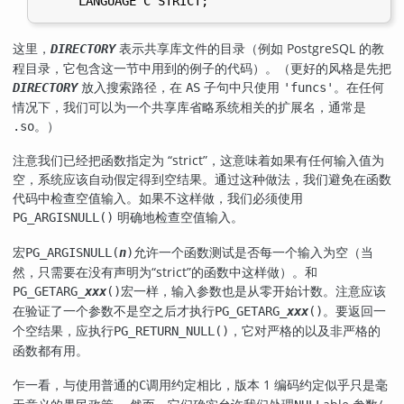
这里，
表示共享库文件的目录（例如
PostgreSQL
的教
DIRECTORY
程目录，它包含这一节中用到的例子的代码）。（更好的风格是先把
放入搜索路径，在
子句中只使用
。在任何
DIRECTORY
AS
'funcs'
情况下，我们可以为一个共享库省略系统相关的扩展名，通常是
。）
.so
注意我们已经把函数指定为
“
strict
”
，这意味着如果有任何输入值为
空，系统应该自动假定得到空结果。通过这种做法，我们避免在函数
代码中检查空值输入。如果不这样做，我们必须使用
明确地检查空值输入。
PG_ARGISNULL()
宏
允许一个函数测试是否每一个输入为空（当
PG_ARGISNULL(
n
)
然，只需要在没有声明为
“
strict
”
的函数中这样做）。和
宏一样，输入参数也是从零开始计数。注意应该
PG_GETARG_
xxx
()
在验证了一个参数不是空之后才执行
。要返回一
PG_GETARG_
xxx
()
个空结果，应执行
，它对严格的以及非严格的
PG_RETURN_NULL()
函数都有用。
乍一看，与使用普通的
调用约定相比，版本 1 编码约定似乎只是毫
C