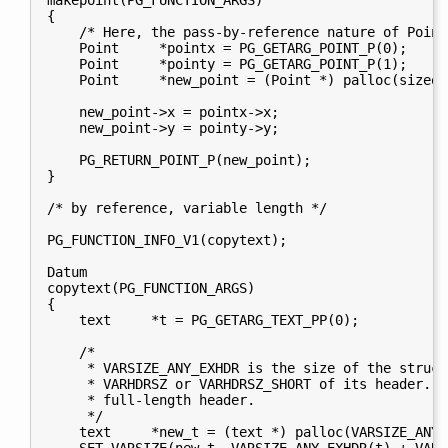
makepoint(PG_FUNCTION_ARGS)

{

    /* Here, the pass-by-reference nature of Point
    Point     *pointx = PG_GETARG_POINT_P(0);

    Point     *pointy = PG_GETARG_POINT_P(1);

    Point     *new_point = (Point *) palloc(sizeof
    new_point->x = pointx->x;

    new_point->y = pointy->y;

    PG_RETURN_POINT_P(new_point);

}

/* by reference, variable length */

PG_FUNCTION_INFO_V1(copytext);

Datum

copytext(PG_FUNCTION_ARGS)

{

    text     *t = PG_GETARG_TEXT_PP(0);

    /*

     * VARSIZE_ANY_EXHDR is the size of the struct
     * VARHDRSZ or VARHDRSZ_SHORT of its header.  
     * full-length header.

     */

    text     *new_t = (text *) palloc(VARSIZE_ANY_