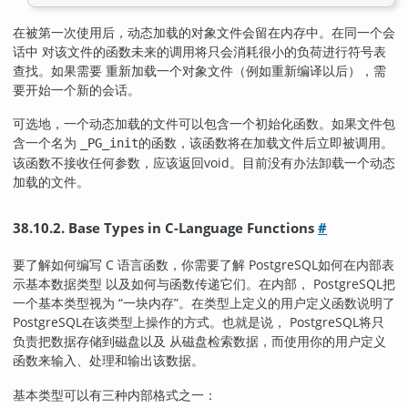
在被第一次使用后，动态加载的对象文件会留在内存中。在同一个会
话中 对该文件的函数未来的调用将只会消耗很小的负荷进行符号表
查找。如果需要 重新加载一个对象文件（例如重新编译以后），需
要开始一个新的会话。
可选地，一个动态加载的文件可以包含一个初始化函数。如果文件包
含一个名为
的函数，该函数将在加载文件后立即被调用。
_PG_init
该函数不接收任何参数，应该返回void。目前没有办法卸载一个动态
加载的文件。
38.10.2. Base Types in C-Language Functions
#
要了解如何编写 C 语言函数，你需要了解
PostgreSQL
如何在内部表
示基本数据类型 以及如何与函数传递它们。在内部，
PostgreSQL
把
一个基本类型视为
“
一块内存
”
。在类型上定义的用户定义函数说明了
PostgreSQL
在该类型上操作的方式。也就是说，
PostgreSQL
将只
负责把数据存储到磁盘以及 从磁盘检索数据，而使用你的用户定义
函数来输入、处理和输出该数据。
基本类型可以有三种内部格式之一：