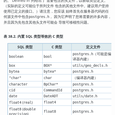
的。
“
Defined In
”
列给出了 需要包含的头文件，以获取类型定义。
（实际的定义可能位于所列文件 包含的其他文件中。建议用户坚持
使用已定义的接口。）请注意，您应该 始终首先在服务器代码的任
何源文件中包含
， 因为它声明了您将需要的许多内容，
postgres.h
并且因为先包含其他头文件可能会 导致可移植性问题。
表 38.2. 内置 SQL 类型等效的 C 类型
SQL 类型
C 类型
定义文件
（可能是编
postgres.h
boolean
bool
译器内建）
box
BOX*
utils/geo_decls.h
bytea
bytea*
postgres.h
（编译器内建）
"char"
char
character
BpChar*
postgres.h
cid
CommandId
postgres.h
date
DateADT
utils/date.h
(
)
float4
postgres.h
float4
real
(
float8
double
float8
postgres.h
)
precision