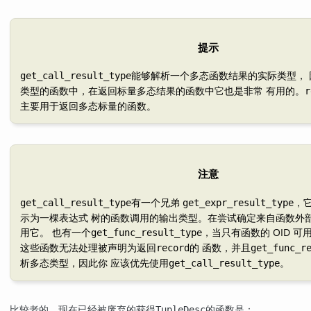
提示
能够解析一个多态函数结果的实际类型，
get_call_result_type
类型的函数中，在返回标量多态结果的函数中它也是非常 有用的。
r
主要用于返回多态标量的函数。
注意
有一个兄弟
，
get_call_result_type
get_expr_result_type
示为一棵表达式 树的函数调用的输出类型。在尝试确定来自函数外
用它。 也有一个
，当只有函数的 OID 可
get_func_result_type
这些函数无法处理被声明为返回
的 函数，并且
record
get_func_r
析多态类型，因此你 应该优先使用
。
get_call_result_type
比较老的，现在已经被废弃的获得
的函数是：
TupleDesc