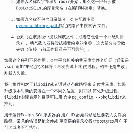
如果该名称以字符串
开始，那么这一部分会被
$libdir
PostgreSQL
包的库目录名（在编译时确定）替换。
如果该名称不包含目录部分，会在配置变量
dynamic_library_path
指定的路径中搜索该 文件。
否则（在该路径中没找到该文件，或者它包含一个非绝对目
录）， 动态载入器将尝试接受给定的名称，这大部分会导致
失败（依赖 当前工作目录是不可靠的）。
如果这个序列不起作用，会把平台相关的共享库文件名扩展（通常是
）追加到给定的名称并且再次尝试上述 的过程。如果还是失败，
.so
则载入失败。
我们推荐相对于
或者通过动态库路径来 定位共享库。如果
$libdir
升级版本时新的安装在一个不同的位置，则可以 简化升级过程。
实际表示的目录可以用 命令
来
$libdir
pg_config --pkglibdir
找到。
用于运行
PostgreSQL
服务器的 用户 ID 必须能够通过要载入文件的
路径。常见的错误是把文件或 更高层的目录变得对
postgres
用户 不
可读或者不可执行。