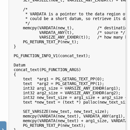
    SET_VARSIZE(new_t, VARSIZE_ANY_EXHDR(t) + VARHD
    /*

     * VARDATA is a pointer to the data region of 
     * could be a short datum, so retrieve its dat
     */

    memcpy(VARDATA(new_t),          /* destination 
           VARDATA_ANY(t),          /* source */

           VARSIZE_ANY_EXHDR(t));   /* how many byt
    PG_RETURN_TEXT_P(new_t);

}

PG_FUNCTION_INFO_V1(concat_text);

Datum

concat_text(PG_FUNCTION_ARGS)

{

    text  *arg1 = PG_GETARG_TEXT_PP(0);

    text  *arg2 = PG_GETARG_TEXT_PP(1);

    int32 arg1_size = VARSIZE_ANY_EXHDR(arg1);

    int32 arg2_size = VARSIZE_ANY_EXHDR(arg2);

    int32 new_text_size = arg1_size + arg2_size + 
    text *new_text = (text *) palloc(new_text_size)
    SET_VARSIZE(new_text, new_text_size);

    memcpy(VARDATA(new_text), VARDATA_ANY(arg1), a
    memcpy(VARDATA(new_text) + arg1_size, VARDATA_
    PG_RETURN_TEXT_P(new_text);
