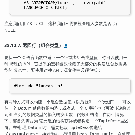
    AS '
DIRECTORY
/funcs', 'c_overpaid'

注意我们用了
，这样我们不需要检查输入参数是否 为
STRICT
NULL。
38.10.7. 返回行（组合类型）
#
要从一个 C 语言函数中返回一个行或者组合类型值，你可以使用一
种 特殊的 API，它提供的宏和函数隐藏了大部分的构建组合数据类
型的 复杂性。要使用这种 API，源文件中必须包括：
有两种方式可以构建一个组合数据值（以后就叫一个
“
元组
”
）： 可以
从一个 Datum 值的数组构造，或者从一个 C 字符串（可被传递给该
元组 各列的数据类型的输入转换函数）的数组构造。在两种情况
下，都首先需要为 该元组的结构获得或者构造一个
描述
TupleDesc
符。在处 理 Datum 时，需要把该
传递给
TupleDesc
，接着为每一行调用
。在处理
BlessTupleDesc
heap_form_tuple