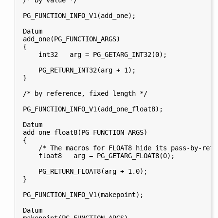
/* by value */

PG_FUNCTION_INFO_V1(add_one);

Datum

add_one(PG_FUNCTION_ARGS)

{

    int32   arg = PG_GETARG_INT32(0);

    PG_RETURN_INT32(arg + 1);

}

/* by reference, fixed length */

PG_FUNCTION_INFO_V1(add_one_float8);

Datum

add_one_float8(PG_FUNCTION_ARGS)

{

    /* The macros for FLOAT8 hide its pass-by-refe
    float8   arg = PG_GETARG_FLOAT8(0);

    PG_RETURN_FLOAT8(arg + 1.0);

}

PG_FUNCTION_INFO_V1(makepoint);

Datum
