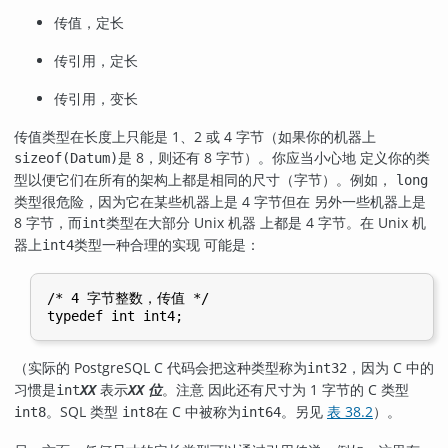
传值，定长
传引用，定长
传引用，变长
传值类型在长度上只能是 1、2 或 4 字节（如果你的机器上
是 8，则还有 8 字节）。你应当小心地 定义你的类
sizeof(Datum)
型以便它们在所有的架构上都是相同的尺寸（字节）。例如，
long
类型很危险，因为它在某些机器上是 4 字节但在 另外一些机器上是
8 字节，而
类型在大部分 Unix 机器 上都是 4 字节。在 Unix 机
int
器上
类型一种合理的实现 可能是：
int4
/* 4 字节整数，传值 */

（实际的 PostgreSQL C 代码会把这种类型称为
，因为 C 中的
int32
习惯是
表示
位
。注意 因此还有尺寸为 1 字节的 C 类型
int
XX
XX
。SQL 类型
在 C 中被称为
。另见
表 38.2
）。
int8
int8
int64