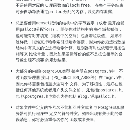
不是使用对应的 C 库函数
和
。 在每个事务结束
malloc
free
时会自动释放通过
分配的内存，以免内存泄露。
palloc
总是要使用
把你的结构中的字节置零（或者 最开始就
memset
用
分配它们）。即使你对结构中的 每个域都赋值，
palloc0
也可能有对齐填充（结构中的空洞）包含着垃圾值。 如果不
这样做，很难支持哈希索引或哈希连接，因为你必须选出数据
结构中有意义的位进行哈希计算。规划器有时也依赖于用按位
相等来 比较常量，因此如果逻辑等价的值不是按位相等的会
导致出现不想要 的规划结果。
大部分的内部
PostgreSQL
类型 都声明在
中，不
postgres.h
过函数管理器 接口（
等）在
中，
PG_FUNCTION_ARGS
fmgr.h
因此你将需要包括至少这两个 文件。为了移植性，最好在包
括任何其他系统或者用户头文件之前，
先
包括
。
postgres.h
包 括
也将会为你包括
和
。
postgres.h
elog.h
palloc.h
对象文件中定义的符号名不能相互冲突或者与
PostgreSQL
服
务器可执行程序中 定义的符号冲突。如果出现有关于此的错
误消息，你将必须重命名你的 函数或者变量。