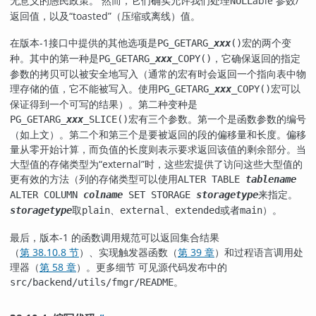
无意义的愚民政策。 然而，它们确实允许我们处理
able 参数/
NULL
返回值，以及
“
toasted
”
（压缩或离线）值。
在版本-1接口中提供的其他选项是
宏的两个变
PG_GETARG_
xxx
()
种。其中的第一种是
，它确保返回的指定
PG_GETARG_
xxx
_COPY()
参数的拷贝可以被安全地写入（通常的宏有时会返回一个指向表中物
理存储的值，它不能被写入。使用
宏可以
PG_GETARG_
xxx
_COPY()
保证得到一个可写的结果）。第二种变种是
宏有三个参数。第一个是函数参数的编号
PG_GETARG_
xxx
_SLICE()
（如上文）。第二个和第三个是要被返回的段的偏移量和长度。偏移
量从零开始计算，而负值的长度则表示要求返回该值的剩余部分。当
大型值的存储类型为
“
external
”
时，这些宏提供了访问这些大型值的
更有效的方法（列的存储类型可以使用
ALTER TABLE
tablename
来指定。
ALTER COLUMN
colname
SET STORAGE
storagetype
取
、
、
或者
）。
storagetype
plain
external
extended
main
最后，版本-1 的函数调用规范可以返回集合结果
（
第 38.10.8 节
）、实现触发器函数（
第 39 章
）和过程语言调用处
理器（
第 58 章
）。更多细节 可见源代码发布中的
。
src/backend/utils/fmgr/README