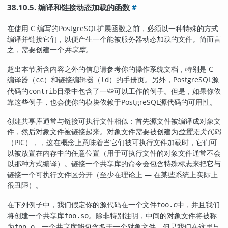
38.10.5. 编译和链接动态加载的函数
#
在使用 C 编写的
PostgreSQL
扩展函数之前，必须以一种特殊的方式
编译并链接它们，以便产生一个能被服务器动态加载的文件。简而言
之，需要创建一个
共享库
。
超出本节所含内容之外的信息请参考你的操作系统文档，特别是 C
编译器（
）和链接编辑器（
）的手册页。另外，
PostgreSQL
源
cc
ld
代码的
目录中包含了一些可以工作的例子。但是，如果你依
contrib
靠这些例子，也会使你的模块依赖于
PostgreSQL
源代码的可用性。
创建共享库通常与链接可执行文件相似：首先源文件被编译成对象文
件，然后对象文件被链接起来。对象文件需要被创建为
位置无关代码
（
PIC
），
，这在概念上意味着当它们被可执行文件加载时，它们可
以被放置在内存中的任意位置（用于可执行文件的对象文件通常不会
以那种方式编译）。链接一个共享库的命令会包含特殊标志来把它与
链接一个可执行文件区分开（至少在理论上 — 在某些系统上实际上
很丑陋）。
在下列例子中，我们假定你的源代码在一个文件
中，并且我们
foo.c
将创建一个共享库
。除非特别注明，中间的对象文件将被称
foo.so
为
。一个共享库能包含多于一个对象文件，但是我们在这里只
foo.o