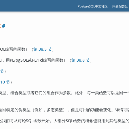
PostgreSQL中文社区
问题报告(git
数
#
：
SQL
编写的函数）（
第 38.5 节
）
如，用
PL/pgSQL
或
PL/Tcl
编写的函数）（
第 38.8 节
）
 节
）
.10 节
）
类型、组合类型或者它们的组合作为参数。此外，每一类函数可以返回一
返回特定的伪类型（例如，多态类型），但是可用的功能会变化。详情可
此我们将从讨论
SQL
函数开始。大部分
SQL
函数的概念也能用到其他类型