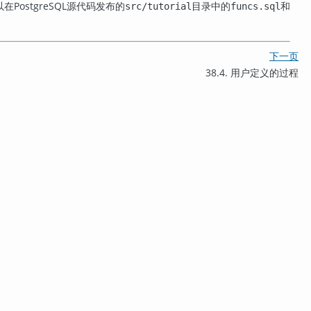
以在
PostgreSQL
源代码发布的
目录中的
和
src/tutorial
funcs.sql
下一页
38.4. 用户定义的过程