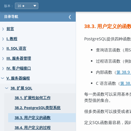
版本：
目录导航
❮
38.3. 用户定义的函
前言
❯
PostgreSQL
提供四种函数
I. 教程
❯
II. SQL 语言
❯
查询语言函数（用
III. 服务器管理
❯
过程语言函数（例
IV. 客户端接口
❯
内部函数（
第 38.9
V. 服务器编程
❯
C 语言函数（
第 38
38. 扩展 SQL
❯
每一类函数可以采用基本
38.1. 扩展性如何工作
类型值的集合。
38.2. PostgreSQL类型系统
很多类函数可以接受或者
38.3. 用户定义的函数
定义
SQL
函数最容易，因
38.4. 用户定义的过程