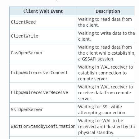
Wait Event
Description
Client
Waiting to read data from
ClientRead
the client.
Waiting to write data to the
ClientWrite
client.
Waiting to read data from
the client while establishing
GssOpenServer
a GSSAPI session.
Waiting in WAL receiver to
establish connection to
LibpqwalreceiverConnect
remote server.
Waiting in WAL receiver to
receive data from remote
LibpqwalreceiverReceive
server.
Waiting for SSL while
SslOpenServer
attempting connection.
Waiting for WAL to be
received and flushed by the
WaitForStandbyConfirmation
physical standby.