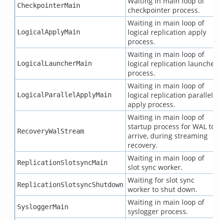
Waiting in main loop of
CheckpointerMain
checkpointer process.
Waiting in main loop of
logical replication apply
LogicalApplyMain
process.
Waiting in main loop of
logical replication launcher
LogicalLauncherMain
process.
Waiting in main loop of
logical replication parallel
LogicalParallelApplyMain
apply process.
Waiting in main loop of
startup process for WAL to
RecoveryWalStream
arrive, during streaming
recovery.
Waiting in main loop of
ReplicationSlotsyncMain
slot sync worker.
Waiting for slot sync
ReplicationSlotsyncShutdown
worker to shut down.
Waiting in main loop of
SysloggerMain
syslogger process.