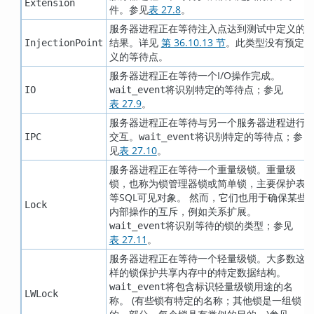
Extension
件。参见
表 27.8
。
服务器进程正在等待注入点达到测试中定义的
结果。详见
第 36.10.13 节
。此类型没有预定
InjectionPoint
义的等待点。
服务器进程正在等待一个I/O操作完成。
将识别特定的等待点；参见
IO
wait_event
表 27.9
。
服务器进程正在等待与另一个服务器进程进行
交互。
将识别特定的等待点；参
IPC
wait_event
见
表 27.10
。
服务器进程正在等待一个重量级锁。重量级
锁，也称为锁管理器锁或简单锁，主要保护表
等SQL可见对象。 然而，它们也用于确保某些
Lock
内部操作的互斥，例如关系扩展。
将识别等待的锁的类型；参见
wait_event
表 27.11
。
服务器进程正在等待一个轻量级锁。大多数这
样的锁保护共享内存中的特定数据结构。
将包含标识轻量级锁用途的名
wait_event
LWLock
称。 (有些锁有特定的名称；其他锁是一组锁