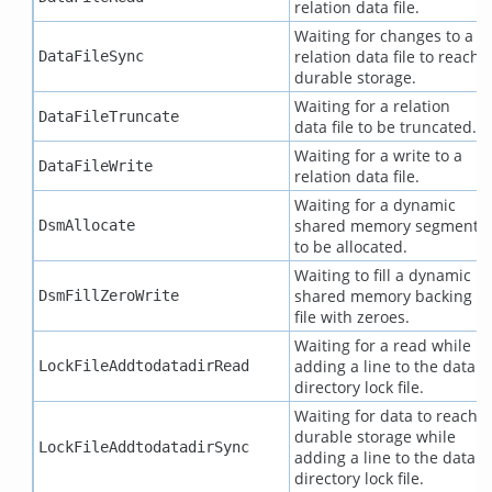
relation data file.
Waiting for changes to a
relation data file to reach
DataFileSync
durable storage.
Waiting for a relation
DataFileTruncate
data file to be truncated.
Waiting for a write to a
DataFileWrite
relation data file.
Waiting for a dynamic
shared memory segment
DsmAllocate
to be allocated.
Waiting to fill a dynamic
shared memory backing
DsmFillZeroWrite
file with zeroes.
Waiting for a read while
adding a line to the data
LockFileAddtodatadirRead
directory lock file.
Waiting for data to reach
durable storage while
LockFileAddtodatadirSync
adding a line to the data
directory lock file.