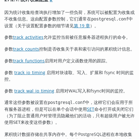
因为统计收集给查询执行增加了一些负荷，系统可以被配置为收集或
不收集信息。这由配置参数控制，它们通常在
中
postgresql.conf
设置（关于设置配置参数的细节请见
第 19 章
）。
参数
track_activities
允许监控当前被任意服务器进程执行的命令。
参数
track_counts
控制是否收集关于表和索引访问的累积统计信息。
参数
track_functions
启用对用户定义函数使用的跟踪。
参数
track_io_timing
启用对块读取、写入、扩展和 fsync 时间的监
控。
参数
track_wal_io_timing
启用对WAL写入和fsync时间的监控。
通常这些参数被设置在
中，这样它们会应用于所
postgresql.conf
有服务器进程，但是可以在单个会话中使用
SET
命令打开或关闭它们
（为了阻止普通用户对管理员隐藏他们的活动，只有超级用户被允许
使用
来改变这些参数）。
SET
累积统计数据存储在共享内存中。每个
PostgreSQL
进程在本地收集