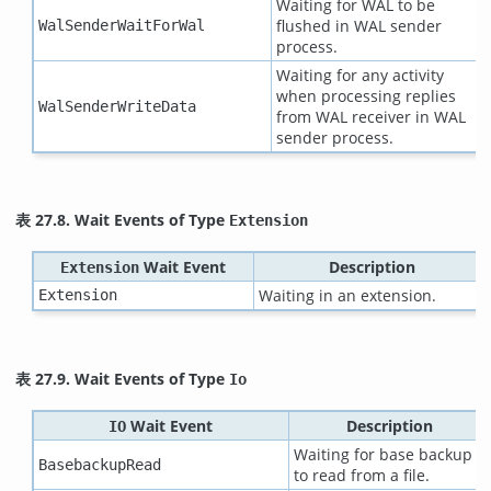
Waiting for WAL to be
flushed in WAL sender
WalSenderWaitForWal
process.
Waiting for any activity
when processing replies
WalSenderWriteData
from WAL receiver in WAL
sender process.
表 27.8. Wait Events of Type
Extension
Wait Event
Description
Extension
Waiting in an extension.
Extension
表 27.9. Wait Events of Type
Io
Wait Event
Description
IO
Waiting for base backup
BasebackupRead
to read from a file.