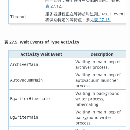
的一部分，每个锁具有类似的目的。)参见
表 27.12
。
服务器进程正在等待超时过期。
wait_event
Timeout
将识别特定的等待点；参见
表 27.13
。
表 27.5. Wait Events of Type
Activity
Wait Event
Description
Activity
Waiting in main loop of
ArchiverMain
archiver process.
Waiting in main loop of
autovacuum launcher
AutovacuumMain
process.
Waiting in background
writer process,
BgwriterHibernate
hibernating.
Waiting in main loop of
background writer
BgwriterMain
process.