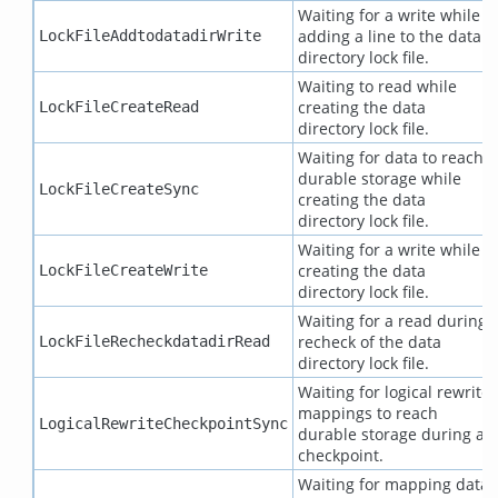
Waiting for a write while
adding a line to the data
LockFileAddtodatadirWrite
directory lock file.
Waiting to read while
creating the data
LockFileCreateRead
directory lock file.
Waiting for data to reach
durable storage while
LockFileCreateSync
creating the data
directory lock file.
Waiting for a write while
creating the data
LockFileCreateWrite
directory lock file.
Waiting for a read during
recheck of the data
LockFileRecheckdatadirRead
directory lock file.
Waiting for logical rewrite
mappings to reach
LogicalRewriteCheckpointSync
durable storage during a
checkpoint.
Waiting for mapping data