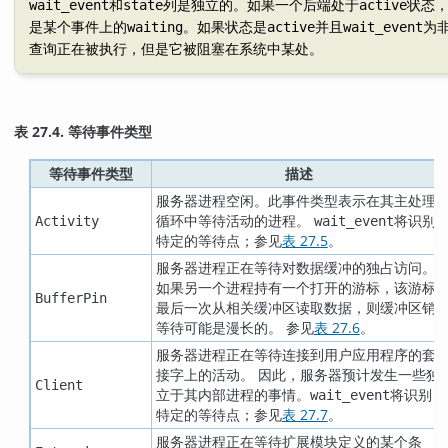
和
列是独立的。如果一个后端处于
状态
wait_event
state
active
是某个事件上的
。如果状态是
并且
为
waiting
active
wait_event
查询正在被执行，但是它被阻塞在系统中某处。
表 27.4. 等待事件类型
等待事件类型
描述
服务器进程空闲。此事件类型表示在其主处理
循环中等待活动的进程。
将识别
Activity
wait_event
特定的等待点；参见
表 27.5
。
服务器进程正在等待对数据缓冲的独占访问。
如果另一个进程持有一个打开的游标，该游标
BufferPin
最后一次从相关缓冲区读取数据，则缓冲区销
等待可能是漫长的。 参见
表 27.6
。
服务器进程正在等待连接到用户应用程序的套
接字上的活动。 因此，服务器预计发生一些独
Client
立于其内部进程的事情。
将识别
wait_event
特定的等待点；参见
表 27.7
。
服务器进程正在等待扩展模块定义的某个条