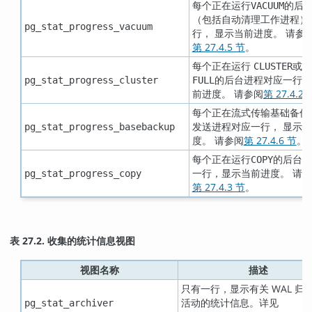
每个正在运行
的后
VACUUM
（包括自动清理工作进程）
pg_stat_progress_vacuum
行， 显示当前进度。 请参
第 27.4.5 节
。
每个正在运行
或
CLUSTER
V
的后台进程对应一行，
pg_stat_progress_cluster
FULL
前进度。 请参阅
第 27.4.2 
每个正在流式传输基础备份的
发送进程对应一行， 显示
pg_stat_progress_basebackup
度。 请参阅
第 27.4.6 节
。
每个正在运行
的后台进
COPY
一行，显示当前进度。 请
pg_stat_progress_copy
第 27.4.3 节
。
表 27.2. 收集的统计信息视图
视图名称
描述
只有一行，显示有关 WAL 归
活动的统计信息。详见
pg_stat_archiver