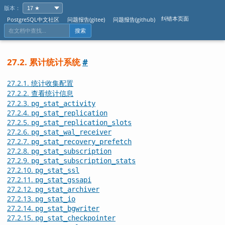
版本：
纠错本页面
PostgreSQL中文社区
问题报告(gitee)
问题报告(github)
搜索
27.2. 累计统计系统
#
27.2.1. 统计收集配置
27.2.2. 查看统计信息
27.2.3.
pg_stat_activity
27.2.4.
pg_stat_replication
27.2.5.
pg_stat_replication_slots
27.2.6.
pg_stat_wal_receiver
27.2.7.
pg_stat_recovery_prefetch
27.2.8.
pg_stat_subscription
27.2.9.
pg_stat_subscription_stats
27.2.10.
pg_stat_ssl
27.2.11.
pg_stat_gssapi
27.2.12.
pg_stat_archiver
27.2.13.
pg_stat_io
27.2.14.
pg_stat_bgwriter
27.2.15.
pg_stat_checkpointer