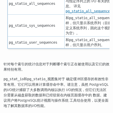
与指定序列上的 I/O 有关的统
pg_statio_all_sequences
息。 详见
pg_statio_all_sequences
和
pg_statio_all_sequenc
样，但只显示系统序列（目前
pg_statio_sys_sequences
定义系统序列，因此这个视图
为空）。
和
pg_statio_all_sequenc
pg_statio_user_sequences
样，但只显示用户序列。
针对每个索引的统计信息对于判断哪个索引正在被使用以及它们的效
果特别有用。
和
视图集对于 确定缓冲区缓存的有效性非
pg_stat_io
pg_statio_
常有用。它们可以用来计算缓存命中率。请注意，虽然
PostgreSQL
的I/O统计捕获了大多数调用内核以执行 I/O的情况，但它们无法区
分需要从磁盘获取的数据和已经驻留在内核页面缓存中的 数据。建
议用户将
PostgreSQL
统计视图与操作系统 工具结合使用，以更全面
地了解其数据库的I/O性能。