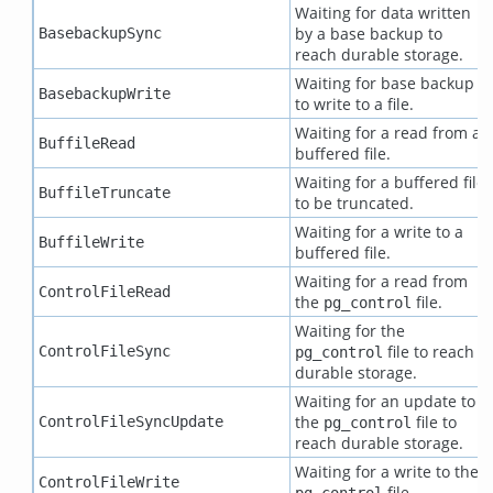
Waiting for data written
by a base backup to
BasebackupSync
reach durable storage.
Waiting for base backup
BasebackupWrite
to write to a file.
Waiting for a read from a
BuffileRead
buffered file.
Waiting for a buffered file
BuffileTruncate
to be truncated.
Waiting for a write to a
BuffileWrite
buffered file.
Waiting for a read from
ControlFileRead
the
file.
pg_control
Waiting for the
file to reach
ControlFileSync
pg_control
durable storage.
Waiting for an update to
the
file to
ControlFileSyncUpdate
pg_control
reach durable storage.
Waiting for a write to the
ControlFileWrite
file.
pg_control