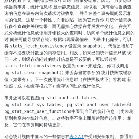
默认配置下 访问的值会被缓存直到当前事务结束。因此，只要你继
续当前事务，统计信息将 显示静态信息。类似地，所有会话当前查
询的信息在事务内首次请求时被收集， 并且在整个事务期间显示相
同的信息。这是一个特性，而非缺陷，因为它允许你 对统计信息执
行多个查询并关联结果，而无需担心数据在背后发生变化。 在交互
式分析统计信息或使用开销较大的查询时，访问单个统计信息之间的
时 间差可能导致缓存统计数据出现显著偏差。为最小化偏差，可以
将
设置为
， 代价是增加了
stats_fetch_consistency
snapshot
缓存不必要统计数据的内存使用。相反，如果已知统计信息只被 访
问一次，则缓存访问过的统计信息是不必要的，可以通过将
设置为
来避免。 你可以调用
stats_fetch_consistency
none
来丢弃当前事务的 统计快照或缓存
pg_stat_clear_snapshot()
值（如果有）。下一次使用统计信息时（在快照模式下）将构建 新
快照，或（在缓存模式下）缓存访问过的统计信息。
事务还可以在视图
、
pg_stat_xact_all_tables
、
和
pg_stat_xact_sys_tables
pg_stat_xact_user_tables
中看到自己的统计信息 （尚未刷
pg_stat_xact_user_functions
新到共享内存统计信息）。这些数字不像上面所述那样起作用； 相
反，它们在事务期间持续更新。
动态统计视图中显示的一些信息在
表 27.1
中受到安全限制。 普通用