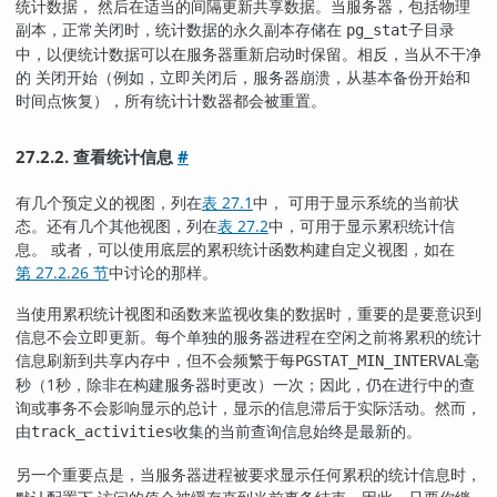
统计数据， 然后在适当的间隔更新共享数据。当服务器，包括物理
副本，正常关闭时，统计数据的永久副本存储在
子目录
pg_stat
中，以便统计数据可以在服务器重新启动时保留。相反，当从不干净
的 关闭开始（例如，立即关闭后，服务器崩溃，从基本备份开始和
时间点恢复），所有统计计数器都会被重置。
27.2.2. 查看统计信息
#
有几个预定义的视图，列在
表 27.1
中， 可用于显示系统的当前状
态。还有几个其他视图，列在
表 27.2
中，可用于显示累积统计信
息。 或者，可以使用底层的累积统计函数构建自定义视图，如在
第 27.2.26 节
中讨论的那样。
当使用累积统计视图和函数来监视收集的数据时，重要的是要意识到
信息不会立即更新。每个单独的服务器进程在空闲之前将累积的统计
信息刷新到共享内存中，但不会频繁于每
毫
PGSTAT_MIN_INTERVAL
秒（1秒，除非在构建服务器时更改）一次；因此，仍在进行中的查
询或事务不会影响显示的总计，显示的信息滞后于实际活动。然而，
由
收集的当前查询信息始终是最新的。
track_activities
另一个重要点是，当服务器进程被要求显示任何累积的统计信息时，