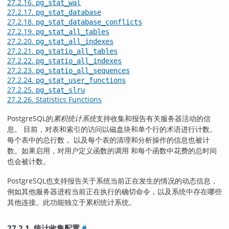
27.2.16.
pg_stat_wal
27.2.17.
pg_stat_database
27.2.18.
pg_stat_database_conflicts
27.2.19.
pg_stat_all_tables
27.2.20.
pg_stat_all_indexes
27.2.21.
pg_statio_all_tables
27.2.22.
pg_statio_all_indexes
27.2.23.
pg_statio_all_sequences
27.2.24.
pg_stat_user_functions
27.2.25.
pg_stat_slru
27.2.26. Statistics Functions
PostgreSQL
的
累积统计系统
支持收集和报告有关服务器活动的信
息。 目前，对表和索引的访问以磁盘块和单个行的术语进行计数。
每个表中的总行数， 以及每个表的清理和分析操作的信息也被计
数。如果启用，对用户定义函数的调用 和每个函数中花费的总时间
也会被计数。
PostgreSQL
也支持报告关于系统当前正在发生的情况的动态信息，
例如其他服务器进程当前正在执行的确切命令，以及系统中存在哪些
其他连接。此功能独立于累积统计系统。
27.2.1. 统计收集配置
#