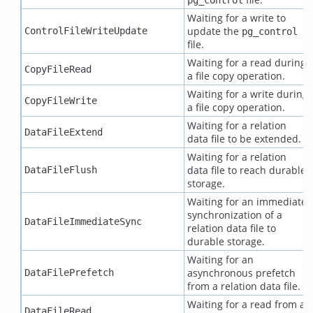
Waiting for a write to
update the
ControlFileWriteUpdate
pg_control
file.
Waiting for a read during
CopyFileRead
a file copy operation.
Waiting for a write during
CopyFileWrite
a file copy operation.
Waiting for a relation
DataFileExtend
data file to be extended.
Waiting for a relation
data file to reach durable
DataFileFlush
storage.
Waiting for an immediate
synchronization of a
DataFileImmediateSync
relation data file to
durable storage.
Waiting for an
asynchronous prefetch
DataFilePrefetch
from a relation data file.
Waiting for a read from a
DataFileRead