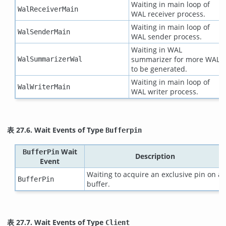
Waiting in main loop of
WalReceiverMain
WAL receiver process.
Waiting in main loop of
WalSenderMain
WAL sender process.
Waiting in WAL
summarizer for more WAL
WalSummarizerWal
to be generated.
Waiting in main loop of
WalWriterMain
WAL writer process.
表 27.6. Wait Events of Type
Bufferpin
Wait
BufferPin
Description
Event
Waiting to acquire an exclusive pin on a
BufferPin
buffer.
表 27.7. Wait Events of Type
Client