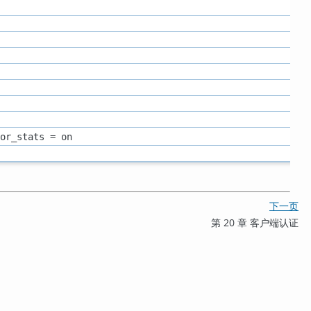
or_stats = on
下一页
第 20 章 客户端认证