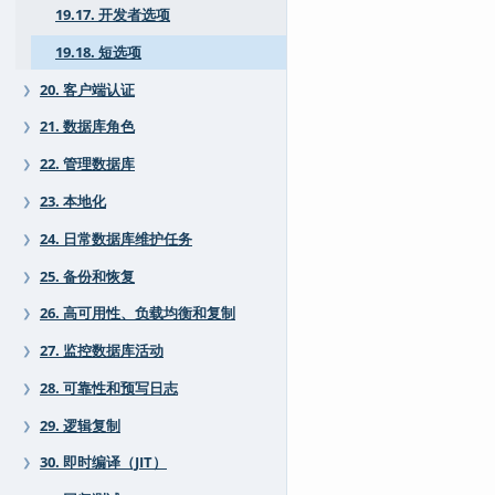
19.17. 开发者选项
19.18. 短选项
20. 客户端认证
❯
21. 数据库角色
❯
22. 管理数据库
❯
23. 本地化
❯
24. 日常数据库维护任务
❯
25. 备份和恢复
❯
26. 高可用性、负载均衡和复制
❯
27. 监控数据库活动
❯
28. 可靠性和预写日志
❯
29. 逻辑复制
❯
30. 即时编译（JIT）
❯