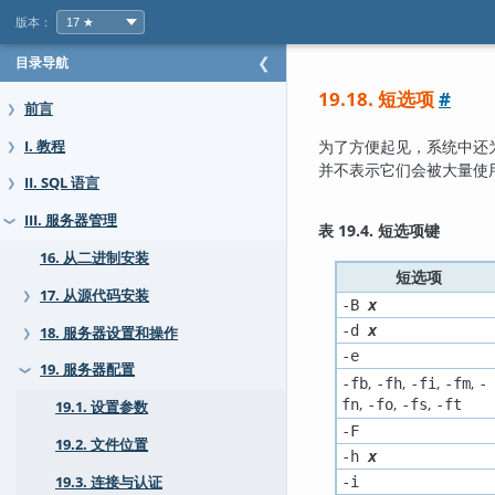
版本：
目录导航
❮
19.18. 短选项
#
前言
❯
为了方便起见，系统中还
I. 教程
❯
并不表示它们会被大量使
II. SQL 语言
❯
III. 服务器管理
❯
表 19.4. 短选项键
16. 从二进制安装
短选项
17. 从源代码安装
❯
-B
x
-d
x
18. 服务器设置和操作
❯
-e
19. 服务器配置
❯
,
,
,
,
-fb
-fh
-fi
-fm
-
,
,
,
fn
-fo
-fs
-ft
19.1. 设置参数
-F
19.2. 文件位置
-h
x
19.3. 连接与认证
-i