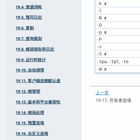
-k
x
19.4. 资源消耗
-l
19.5. 预写日志
-N
x
-O
19.6. 复制
-p
x
19.7. 查询规划
-P
-s
19.8. 错误报告和日志
-S
x
19.9. 运行时统计
,
,
-tpa
-tpl
-te
-W
x
19.10. 自动清理
19.11. 客户端连接默认值
19.12. 锁管理
上一页
19.17. 开发者选项
19.13. 版本和平台兼容性
19.14. 错误处理
19.15. 预置选项
19.16. 自定义选项