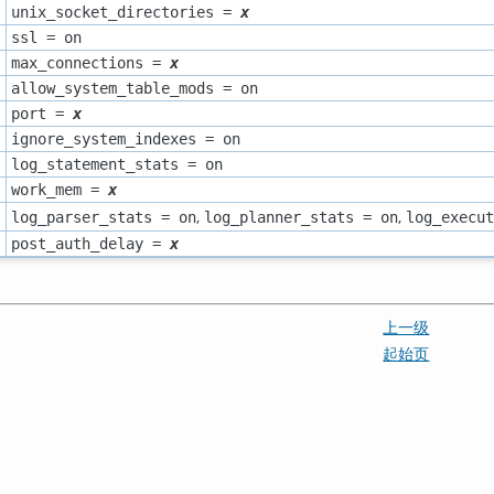
unix_socket_directories =
x
ssl = on
max_connections =
x
allow_system_table_mods = on
port =
x
ignore_system_indexes = on
log_statement_stats = on
work_mem =
x
,
,
log_parser_stats = on
log_planner_stats = on
log_execut
post_auth_delay =
x
上一级
起始页