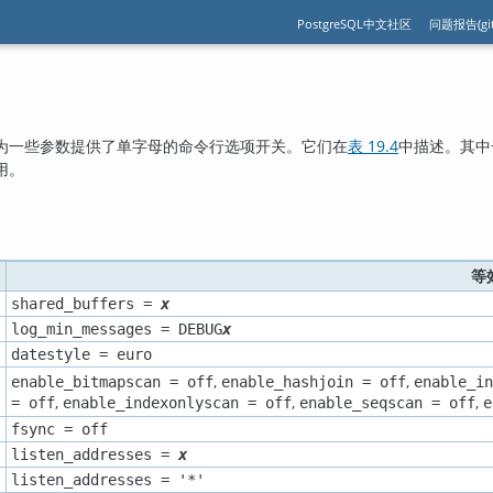
PostgreSQL中文社区
问题报告(git
为一些参数提供了单字母的命令行选项开关。它们在
表 19.4
中描述。其中
用。
等
shared_buffers =
x
log_min_messages = DEBUG
x
datestyle = euro
,
,
enable_bitmapscan = off
enable_hashjoin = off
enable_in
,
,
,
= off
enable_indexonlyscan = off
enable_seqscan = off
e
fsync = off
listen_addresses =
x
listen_addresses = '*'