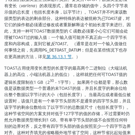
有变长（
varlena
）的表现形式，通常在存储的值中，头四个字节表
示值的总长度（包括长度本身，以字节计）。
TOAST
并不约束该数
据类型的表达的剩余部分。这种特殊的表达被统称为
已
TOAST
值
，对
它们的操作都必须通过修改或者重新解释这个初始长度字来进行。因
此，支持一种可
TOAST
数据类型的 C 函数必须要小心它们可能会处
理被
TOAST
过的输入值：一个输入值可能并不真正由一个四字节长
度和内容构成，直到它被
反TOAST
。 （通常是在对一个输入值做任
何事情之前，先调用
；但是在某些情况下也存
PG_DETOAST_DATUM
在更高效的方法，详见
第 36.13.1 节
。）
TOAST
占用使用变长类型的长度字的最高两个二进制位（大端法机
器上的高位，小端法机器上的低位），这样就把任何可
TOAST
值的
30
逻辑长度限制在1 GB（2
- 1字节）。如果两个位都是零，那么数
值是该数据类型一个普通的未
TOAST
的值，并且长度字的剩余位给
出整个数据以字节计的大小（包括长度字）。当最高位或者最低位被
设置时，该值只是有一个单字节头部而不是通常的四字节头部，并且
该字节的剩余位数给出了以字节计的总数据尺寸（包括长度字节）。
这种节省空间的方案支持对低于127字节的值的存储，不过需要时仍
然允许数据类型增长到1 GB。带有单字节头部的值不会按照任何特
别的边界对齐，反之带有四字节头部的值会按照至少一个四字节边界
对齐。这种对齐填充的省略额外地节省了空间，这种节省比起短值来