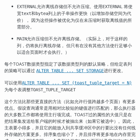
允许离线存储但不允许压缩。使用
将使
EXTERNAL
EXTERNAL
宽
和
列上的子串操作更快（以增加存储空间为代
text
bytea
价）， 因为这些操作被优化为仅在未压缩时获取离线值的所
需部分。
允许压缩但不允许离线存储。（实际上，对于这样的
MAIN
列，仍将执行离线存储， 但只有在没有其他方法使行足够小
以适合页面时才会执行。）
每个
TOAST
数据类型指定了该数据类型列的默认策略，但给定表列
的策略可以通过
进行更改。
ALTER TABLE ... SET STORAGE
可以使用
ALTER TABLE ... SET (toast_tuple_target = N)
为每个表调整
TOAST_TUPLE_TARGET
这个方法比那些更直接的方法（比如允许行值跨越多个页面）有更多
优点。假设查询通常是用相对比较短的键值进行匹配的，那么执行器
的大多数工作都将使用主行项完成。
TOAST
过的属性的大值只是在
把结果集发送给客户端的时候才被抽出来（如果它被选中）。因此，
主表要小得多，并且它的能放入到共享缓冲区中的行要比没有任何线
外存储的方案更多。排序集也缩小了，并且排序将更多地在内存里完