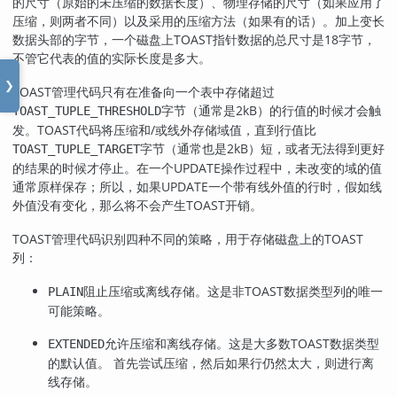
的尺寸（原始的未压缩的数据长度）、物理存储的尺寸（如果应用了
压缩，则两者不同）以及采用的压缩方法（如果有的话）。加上变长
数据头部的字节，一个磁盘上
TOAST
指针数据的总尺寸是18字节，
不管它代表的值的实际长度是多大。
❯
TOAST
管理代码只有在准备向一个表中存储超过
字节（通常是2kB）的行值的时候才会触
TOAST_TUPLE_THRESHOLD
发。
TOAST
代码将压缩和/或线外存储域值，直到行值比
字节（通常也是2kB）短，或者无法得到更好
TOAST_TUPLE_TARGET
的结果的时候才停止。在一个UPDATE操作过程中，未改变的域的值
通常原样保存；所以，如果UPDATE一个带有线外值的行时，假如线
外值没有变化，那么将不会产生
TOAST
开销。
TOAST
管理代码识别四种不同的策略，用于存储磁盘上的
TOAST
列：
阻止压缩或离线存储。这是非
TOAST
数据类型列的唯一
PLAIN
可能策略。
允许压缩和离线存储。这是大多数
TOAST
数据类型
EXTENDED
的默认值。 首先尝试压缩，然后如果行仍然太大，则进行离
线存储。