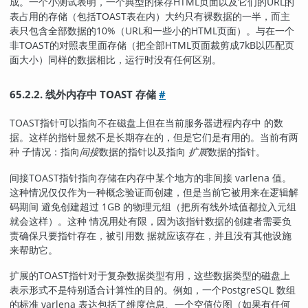
成。一个小测试表明，一个典型的保存HTML页面以及它们的URL的
表占用的存储（包括
TOAST
表在内）大约只有裸数据的一半，而主
表只包含全部数据的10%（URL和一些小的HTML页面）。与在一个
非
TOAST
的对照表里面存储（把全部HTML页面裁剪成7kB以匹配页
面大小）同样的数据相比，运行时没有任何区别。
65.2.2. 线外内存中 TOAST 存储
#
TOAST
指针可以指向不在磁盘上但在当前服务器进程内存中 的数
据。这样的指针显然不是长期存在的，但是它们是有用的。当前有两
种 子情况：指向
间接
数据的指针以及指向
扩展
数据的指针。
间接
TOAST
指针指向存储在内存中某个地方的非间接 varlena 值。
这种情况仅仅作为一种概念验证而创建，但是当前它被用来在逻辑解
码期间 避免创建超过 1GB 的物理元组（把所有线外域值都拉入元组
就会这样）。这种 情况用处有限，因为该指针数据的创建者需要负
责确保只要指针存在，被引用数 据就应该存在，并且没有其他设施
来帮助它。
扩展的
TOAST
指针对于复杂数据类型有用，这些数据类型的磁盘上
表示形式不是特别适合计算性的目的。例如，一个
PostgreSQL
数组
的标准 varlena 表达包括了维度信息、一个空值位图（如果有任何