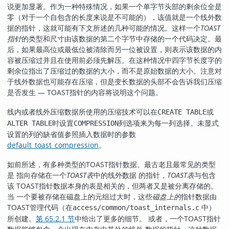
说更加显著。作为一种特殊情况，如果一个单字节头部的剩余位全是
零（对于一个自包含的长度来说是不可能的），该值就是一个线外数
据的指针，这就可能有下文所述的几种可能的情况。这样一个
TOAST
指针
的类型和尺寸由该数据的第二个字节中存储的一个代码决定。最
后，如果最高位或最低位被清除而另一位被设置，则表示该数据的内
容被压缩过并且在使用前必须先解压。在这种情况中四字节长度字的
剩余位指出了压缩过的数据的大小，而不是原始数据的大小。注意对
于线外数据也可能存在压缩，但是变长数据的头部不会告诉我们压缩
是否发生 —
TOAST
指针的内容将说明这个问题。
线内或者线外压缩数据所使用的压缩技术可以在
或
CREATE TABLE
时设置
列选项来为每一列选择。未显式
ALTER TABLE
COMPRESSION
设置的列的缺省值参照插入数据时的参数
default_toast_compression
。
如前所述，有多种类型的
TOAST
指针数据。最古老且最常见的类型
是 指向存储在一个
TOAST
表
中的线外数据 的指针，
TOAST
表
与包含
该
TOAST
指针数据本身的表是相关的，但两者又是被分离存储的。
当 一个要被存储在磁盘上的元组过大时，这些
磁盘上的
指针数据由
TOAST
管理代码（在
中）
access/common/toast_internals.c
所创建。
第 65.2.1 节
中给出了更多的细节。 或者，一个
TOAST
指针