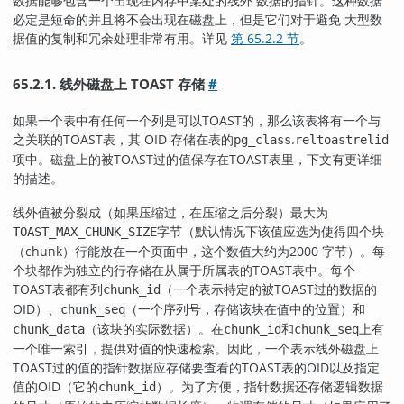
数据能够包含一个出现在内存中某处的线外 数据的指针。这种数据
必定是短命的并且将不会出现在磁盘上，但是它们对于避免 大型数
据值的复制和冗余处理非常有用。详见
第 65.2.2 节
。
65.2.1. 线外磁盘上 TOAST 存储
#
如果一个表中有任何一个列是可以
TOAST
的，那么该表将有一个与
之关联的
TOAST
表，其 OID 存储在表的
.
pg_class
reltoastrelid
项中。磁盘上的被
TOAST
过的值保存在
TOAST
表里，下文有更详细
的描述。
线外值被分裂成（如果压缩过，在压缩之后分裂）最大为
字节（默认情况下该值应选为使得四个块
TOAST_MAX_CHUNK_SIZE
（chunk）行能放在一个页面中，这个数值大约为2000 字节）。每
个块都作为独立的行存储在从属于所属表的
TOAST
表中。每个
TOAST
表都有列
（一个表示特定的被
TOAST
过的数据的
chunk_id
OID）、
（一个序列号，存储该块在值中的位置）和
chunk_seq
（该块的实际数据）。在
和
上有
chunk_data
chunk_id
chunk_seq
一个唯一索引，提供对值的快速检索。因此，一个表示线外磁盘上
TOAST
过的值的指针数据应存储要查看的
TOAST
表的OID以及指定
值的OID（它的
）。为了方便，指针数据还存储逻辑数据
chunk_id