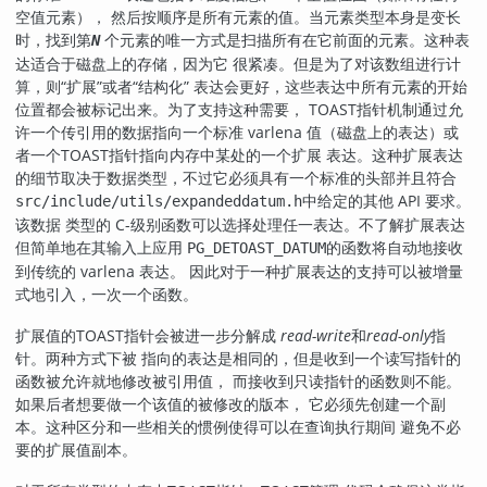
空值元素）， 然后按顺序是所有元素的值。当元素类型本身是变长
时，找到第
个元素的唯一方式是扫描所有在它前面的元素。这种表
N
达适合于磁盘上的存储，因为它 很紧凑。但是为了对该数组进行计
算，则
“
扩展
”
或者
“
结构化
”
表达会更好，这些表达中所有元素的开始
位置都会被标记出来。为了支持这种需要，
TOAST
指针机制通过允
许一个传引用的数据指向一个标准 varlena 值（磁盘上的表达）或
者一个
TOAST
指针指向内存中某处的一个扩展 表达。这种扩展表达
的细节取决于数据类型，不过它必须具有一个标准的头部并且符合
中给定的其他 API 要求。
src/include/utils/expandeddatum.h
该数据 类型的 C-级别函数可以选择处理任一表达。不了解扩展表达
但简单地在其输入上应用
的函数将自动地接收
PG_DETOAST_DATUM
到传统的 varlena 表达。 因此对于一种扩展表达的支持可以被增量
式地引入，一次一个函数。
扩展值的
TOAST
指针会被进一步分解成
read-write
和
read-only
指
针。两种方式下被 指向的表达是相同的，但是收到一个读写指针的
函数被允许就地修改被引用值， 而接收到只读指针的函数则不能。
如果后者想要做一个该值的被修改的版本， 它必须先创建一个副
本。这种区分和一些相关的惯例使得可以在查询执行期间 避免不必
要的扩展值副本。