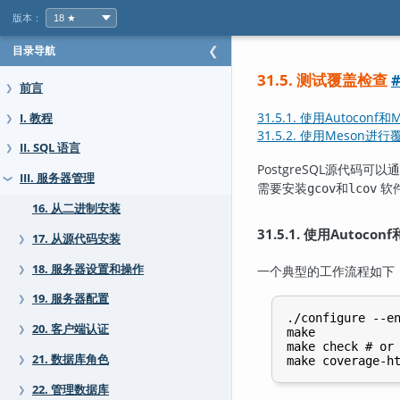
版本：
目录导航
❮
31.5. 测试覆盖检查
前言
❯
31.5.1. 使用Autoco
I. 教程
❯
31.5.2. 使用Meson进
II. SQL 语言
❯
PostgreSQL源代
III. 服务器管理
❯
需要安装
和
软
gcov
lcov
16. 从二进制安装
31.5.1. 使用Autoc
17. 从源代码安装
❯
18. 服务器设置和操作
一个典型的工作流程如下
❯
19. 服务器配置
❯
./configure --en
20. 客户端认证
❯
make

make check # or 
21. 数据库角色
❯
22. 管理数据库
❯