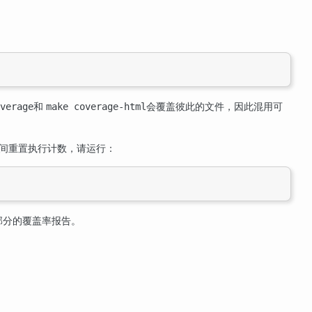
和
会覆盖彼此的文件，因此混用可
verage
make coverage-html
之间重置执行计数，请运行：
部分的覆盖率报告。