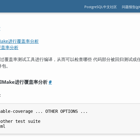
PostgreSQL中文社区
问题报告(git
#
nf和Make进行覆盖率分析
行覆盖率分析
码可以通过覆盖率测试工具进行编译，从而可以检查哪些 代码部分被回归测试
件包。
onf和Make进行覆盖率分析
#
：
able-coverage ... OTHER OPTIONS ...

other test suite
