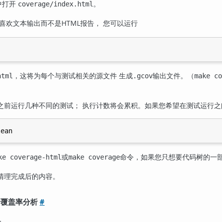
中打开
。
coverage/index.html
喜欢文本输出而不是HTML报告， 您可以运行
，这将为每个与测试相关的源文件 生成
输出文件。（
html
.gcov
make co
之前运行几种不同的测试； 执行计数将会累积。如果您希望在测试运行
或
命令，如果您只想要代码树的一
ke coverage-html
make coverage
清理完成后的内容。
n进行覆盖率分析
#
：