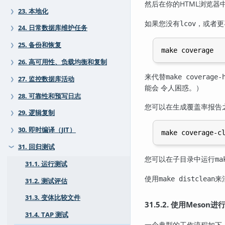
然后在你的HTML浏览器
23. 本地化
❯
如果您没有
，或者更
lcov
24. 日常数据库维护任务
❯
25. 备份和恢复
❯
26. 高可用性、负载均衡和复制
❯
来代替
make coverage-
27. 监控数据库活动
❯
能会 令人困惑。）
28. 可靠性和预写日志
❯
您可以在生成覆盖率报告
29. 逻辑复制
❯
30. 即时编译（JIT）
❯
31. 回归测试
❯
您可以在子目录中运行
ma
31.1. 运行测试
使用
来
make distclean
31.2. 测试评估
31.3. 变体比较文件
31.5.2. 使用Meso
31.4. TAP 测试
一个典型的工作流程如下