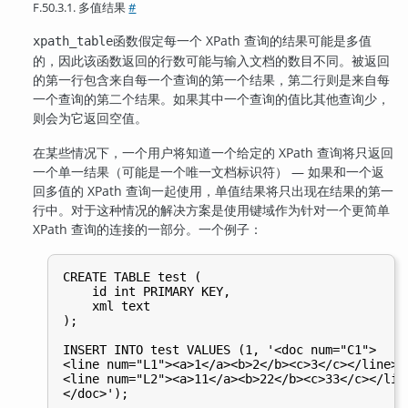
F.50.3.1. 多值结果
#
函数假定每一个 XPath 查询的结果可能是多值
xpath_table
的，因此该函数返回的行数可能与输入文档的数目不同。被返回
的第一行包含来自每一个查询的第一个结果，第二行则是来自每
一个查询的第二个结果。如果其中一个查询的值比其他查询少，
则会为它返回空值。
在某些情况下，一个用户将知道一个给定的 XPath 查询将只返回
一个单一结果（可能是一个唯一文档标识符） — 如果和一个返
回多值的 XPath 查询一起使用，单值结果将只出现在结果的第一
行中。对于这种情况的解决方案是使用键域作为针对一个更简单
XPath 查询的连接的一部分。一个例子：
CREATE TABLE test (

    id int PRIMARY KEY,

    xml text

);

INSERT INTO test VALUES (1, '<doc num="C1">

<line num="L1"><a>1</a><b>2</b><c>3</c></line>

<line num="L2"><a>11</a><b>22</b><c>33</c></line
</doc>');
