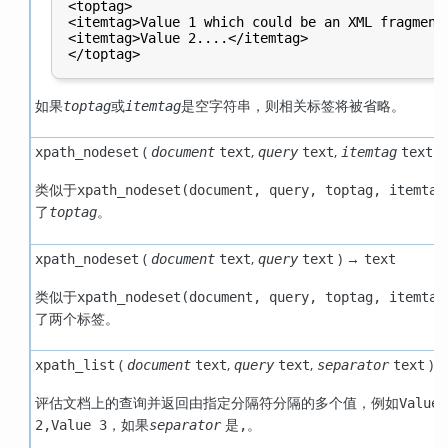
<toptag>

<itemtag>Value 1 which could be an XML fragment<
<itemtag>Value 2....</itemtag>

如果
或
是空字符串，则相关标签将被省略。
toptag
itemtag
(
,
,
)
xpath_nodeset
document
text
query
text
itemtag
text
类似于
xpath_nodeset(document, query, toptag, itemtag
了
。
toptag
(
,
) →
xpath_nodeset
document
text
query
text
text
类似于
xpath_nodeset(document, query, toptag, itemtag
了两个标签。
(
,
,
) 
xpath_list
document
text
query
text
separator
text
评估文档上的查询并返回由指定分隔符分隔的多个值，例如
Value 
，如果
是
。
2,Value 3
separator
,