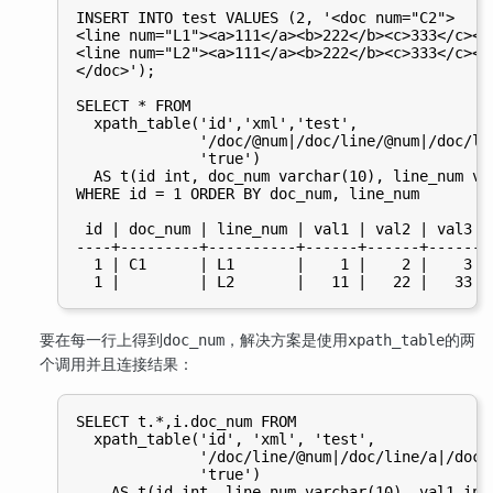
INSERT INTO test VALUES (2, '<doc num="C2">

<line num="L1"><a>111</a><b>222</b><c>333</c></l
<line num="L2"><a>111</a><b>222</b><c>333</c></l
</doc>');

SELECT * FROM

  xpath_table('id','xml','test',

              '/doc/@num|/doc/line/@num|/doc/li
              'true')

  AS t(id int, doc_num varchar(10), line_num va
WHERE id = 1 ORDER BY doc_num, line_num

 id | doc_num | line_num | val1 | val2 | val3

----+---------+----------+------+------+------

  1 | C1      | L1       |    1 |    2 |    3

要在每一行上得到
，解决方案是使用
的两
doc_num
xpath_table
个调用并且连接结果：
SELECT t.*,i.doc_num FROM

  xpath_table('id', 'xml', 'test',

              '/doc/line/@num|/doc/line/a|/doc/l
              'true')

    AS t(id int, line_num varchar(10), val1 int,