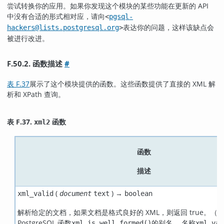
尝试转换你的应用。如果你发现这个模块的某些功能在更新的 API
中没有合适的形式相对应，请向
<
pgsql-
表达你的问题，这样该缺点会
hackers@lists.postgresql.org
>
被进行改进。
F.50.2. 函数描述
#
表 F.37
展示了这个模块提供的函数。这些函数提供了直接的 XML 解
析和 XPath 查询。
表 F.37.
函数
xml2
函数
描述
(
) →
xml_valid
document
text
boolean
解析给定的文档，如果文档是格式良好的 XML，则返回 true。（
PostgreSQL 函数
的别名。 名称
xml_is_well_formed()
xml_val