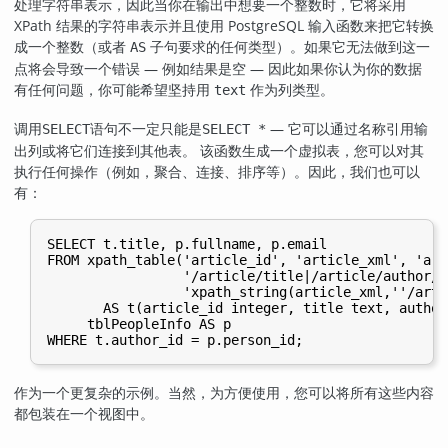
处理字符串表示，因此当你在输出中想要一个整数时，它将采用
XPath 结果的字符串表示并且使用 PostgreSQL 输入函数来把它转换
成一个整数（或者
子句要求的任何类型）。如果它无法做到这一
AS
点将会导致一个错误 — 例如结果是空 — 因此如果你认为你的数据
有任何问题，你可能希望坚持用
作为列类型。
text
调用
语句不一定只能是
— 它可以通过名称引用输
SELECT
SELECT *
出列或将它们连接到其他表。 该函数生成一个虚拟表，您可以对其
执行任何操作（例如，聚合、连接、排序等）。因此，我们也可以
有：
SELECT t.title, p.fullname, p.email

FROM xpath_table('article_id', 'article_xml', 'arti
                 '/article/title|/article/author/@i
                 'xpath_string(article_xml,''/arti
       AS t(article_id integer, title text, author
     tblPeopleInfo AS p

作为一个更复杂的示例。当然，为方便使用，您可以将所有这些内容
都包装在一个视图中。