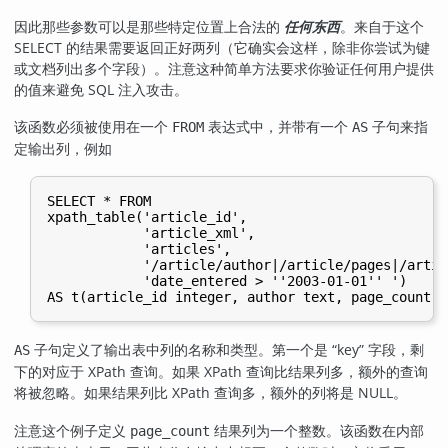
因此那些参数可以是那些特定位置上合法的
任何东西
。来自于这个
SELECT 的结果需要返回正好两列（它确实会这样，除非你尝试为键
或文档列出多个字段）。注意这种简单方法要求你验证任何用户提供
的值来避免 SQL 注入攻击。
该函数必须被使用在一个
表达式中，并带有一个
子句来指
FROM
AS
定输出列，例如
SELECT * FROM

xpath_table('article_id',

            'article_xml',

            'articles',

            '/article/author|/article/pages|/artic
            'date_entered > ''2003-01-01'' ')

子句定义了输出表中列的名称和类型。第一个是
“
key
”
字段，剩
AS
下的对应于 XPath 查询。如果 XPath 查询比结果列多，额外的查询
将被忽略。如果结果列比 XPath 查询多，额外的列将是 NULL。
注意这个例子定义
结果列为一个整数。该函数在内部
page_count