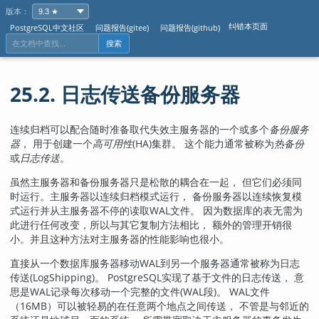
版本：
纠错本页面
PostgreSQL中文社区
问题报告(gitee)
问题报告(github)
搜索
25.2. 日志传送备份服务器
连续归档可以配合随时准备取代失效主服务器的一个或多个
备份服务
器
， 用于创建一个
高可用性
(HA)集群。 这个能力通常被称为
热备份
或
日志传送
。
虽然主服务器和备份服务器只是松散的耦合在一起， 但它们必须同
时运行。主服务器以连续归档模式运行， 备份服务器以连续恢复模
式运行并从主服务器不停的读取WAL文件。 因为数据库的表无需为
此进行任何改变，所以与其它复制方法相比， 额外的管理开销很
小。并且这种方法对主服务器的性能影响也很小。
直接从一个数据库服务器移动WAL到另一个服务器通常被称为日志
传送(LogShipping)。
PostgreSQL
实现了基于文件的日志传送， 意
思是WAL记录每次移动一个完整的文件(WAL段)。 WAL文件
（16MB）可以被轻易的在任意两个地点之间传送， 不管是与邻近的