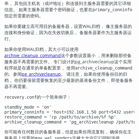
串， 其包括主机名（或IP地址）和连接到主服务器需要的其它详细
信息。 如果主服务器需要个密码验证，也要在
primary_conninfo
指定所需要的密码。
如果你要建立高可用目的备服务器，设置WAL归档， 像主服务器的
连接和身份验证，因为在失效切换后， 备服务器要作为主服务器运
行。
如果你使用WAL归档，其大小可以使用
archive_cleanup_command
这个参数设置最小 ，用来删除那些备
服务器不再需要的文件。 专门设计的
pg_archivecleanup
这个实用
程序就是在通常的单备配置里， 使用
archive_cleanup_command
的。参阅
pg_archivecleanup
。 请注意，如果你使用备份目的归
档， 你仍要保留需要恢复的至少最新的基准备份文件， 即使备服务
器不再需要。
的一个简单例子：
recovery.conf
standby_mode = 'on'

primary_conninfo = 'host=192.168.1.50 port=5432 user=f
restore_command = 'cp /path/to/archive/%f %p'

archive_cleanup_command = 'pg_archivecleanup /path/to/
你可能有任何数目的备服务器，但是如果你用流复制， 确保你在主
服务器上设置的
足够大允许它们同时连接。
max_wal_senders