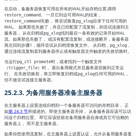
在启动，备服务器恢复可用在所有的WAL开始存档位置,调用
。 一旦它到达可用WAL的结束，
restore_command
失败， 将尝试恢复
目录下任何可用的
restore_command
pg_xlog
WAL。 如果那也失败了，并且已经配置了流复制，则尝试连接到主
服务器， 从在归档或
找到最后一条有效的记录开始WAL
pg_xlog
流。如果那也失败了， 或没有配置流复制，或连接断开，备服务器
再次回到步骤1，循环尝试从归档里恢复文件。 从归档，
，
pg_xlog
通过连续流复制直到服务器停止或有触发器文件触发的失效切换时。
当运行
时，或者找到一个触发文件
pg_ctl promote
（
）时， 退出备用模式并且服务器切换到正常运
trigger_file
行。 在失效切换前，将立即恢复归档或
任何可用的WAL，
pg_xlog
但不做尝试连接主服务器。
25.2.3. 为备用服务器准备主服务器
在主服务器上设置连续归档到一个备服务器可访问的存档目录， 正
如
第 24.3 节
所描述的。即使主服务器关掉， 从备服务器应该可以访
问这个归档位置。 即它应该驻留在备用服务器自身或其它可信赖的
服务器上， 而不是主服务器。
如果你想使用流复制，在主服务器上设置认证，允许从备用服务器复