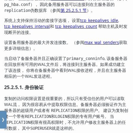
）， 因此备用服务器可以连接到在主服务器的
pg_hba.conf
伪数据库 （参阅
第 25.2.5.1 节
）。
replication
系统上支持保持活动的套接字选项， 设置
tcp_keepalives_idle
,
tcp_keepalives_interval
和
tcp_keepalives_count
帮助主机及时发
现断开的连接。
设置备用服务器的最大并发连接数。 （参阅
max_wal_senders
获取
更多详细信息）。
当启动了备服务器并且正确设置了
, 该备服务器
primary_conninfo
在回放所有可用的WAL文件后，将连接到主服务器。如果成功建立
了该连接， 你将在备服务器中看到WAL接收进程，并且在主服务器
相应的一个WAL发送进程。
25.2.5.1. 身份验证
复制的访问权限设置是很重要的，所以只有受信任的用户可以读取
WAL流， 因为很容易从中提取权限信息。备服务器必须验证作为主
服务器的超级用户或者有
权限的用户。 建议为复制创
REPLICATION
建一个带有
和
权限的专有用户账号。 当
REPLICATION
LOGIN
❯
权限有很高权限时，不允许用户修改主服务器上的任
REPLICATION
何数据， 其中
就是这样的。
SUPERUSER