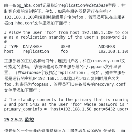
由一条
记录指定
在
字段， 控
pg_hba.conf
replication
database
制客户端的复制验证。例如，如果备服务器是运行在主机IP
和复制时超级用户名为
， 管理员可以在主服务
192.168.1.100
foo
器
文件里添加下面行：
pg_hba.conf
# Allow the user "foo" from host 192.168.1.100 to conne
# as a replication standby if the user's password is co
#

# TYPE  DATABASE        USER            ADDRESS        
host    replication     foo             192.168.1.100/
主服务器的主机名和端口号，连接用户名，和在
文
recovery.conf
件指定的密码。 该密码也可以在备服务器的
文件里设
~/.pgpass
置。 （在
字段指定
）。例如， 如果主服务
database
replication
器是运行的主机IP
,端口号
, 复制时用户名为
192.168.1.50
5432
，和密码为
， 管理员可以在备服务的
foo
foopass
recovery.conf
文件里添加下面行：
# The standby connects to the primary that is running 
# and port 5432 as the user "foo" whose password is "fo
primary_conninfo = 'host=192.168.1.50 port=5432 user=f
25.2.5.2. 监控
流复制的一个重要的健康指标是在主服务器生成的WAL记录数， 而