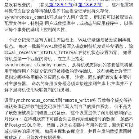
是没有改变的。 （参见
第 18.5.1 节
和
第 18.6.2 节
）。 这种配置将
导致每次提交会等待确认备库书面提交记录到持久存储。
可以由个人用户设置， 所以它可以被配置在
synchronous_commit
配置文件中，特别是 用户或数据库中，或动态的应用程序中， 以保
证每个事务的基础上控制耐久性。
一个提交记录已被写入到主库磁盘上，WAL记录随后被发送到待机
状态。 每次一批新的WAL数据被写入磁盘时待机发送答复消息， 除
非
在待机状态设置为零。 如果
wal_receiver_status_interval
待机是第一个匹配的待机， 在主库上指定
， 从待机状态得到的答复信息将被
synchronous_standby_names
用于唤醒用户的提交记录已被接收的等待确认。 这些参数允许管理
员指定哪些备用服务器应同步备用。 注意，同步的配置复制主要针
对主服务器。 命名的备用服务器必须直接连接到主库上;主库并不了
解下游待机使用级联复制的服务器。
设置
到
将 导致每个提交等待
synchronous_commit
remote_write
确认备库已经收到提交记录并且写入到自己的操作系统， 但不是为
了该数据被刷新到磁盘上的备份。 这个设置提供了耐用性较弱保证
对比
： 在待机状态下可能会失去操作系统崩溃时的数据， 虽然不
on
是
PostgreSQL
崩溃。 然而，这是在实践中有用的设置，因为它可以
减少事务响应时间。 如果主库和备库崩溃，并且主库的数据库同时
被破坏了，只能发生数据丢失。