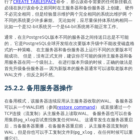
行了
CREATE TABLESPACE
命令， 那么该命令需要的任何新挂载点
必须在执行该命令之前同时在主服务器和备份服务器 上创建。 硬件
不必完全相同，但是经验显示维护两个完全相同的系统比维护两 个
不同的系统要少许多麻烦。 无论如何，应尽量保持体系结构相同—
比如一个是32-bit系统另一个是64-bit系统将不能正常工作。
通常，在主
PostgreSQL
版本不同的服务器之间传送日志是不可能
的， 它是PostgreSQL全球开发组在次要版本升级中不能改变磁盘格
式的一种策略。 在主服务器和备份服务器上运行不同的次要版本可
能成功。 但是，没有正式支持，建议你尽可能的保持主服务器和备
用服务器在同一个级别上。 在进行版本升级的时候，正确的做法是
首先升级备份服务器— 因为新版本的服务器通常可以读取老版本的
WAL文件，但反之则不然。
25.2.2. 备用服务器操作
在备用模式，该服务器连续应用从主服务器收取的WAL。 备服务器
可以从一个WAL归档（参阅
restore_command
） 或直接通过一个
TCP连接（流复制）从主服务器上读取WAL。 备服务器也可以在备
用集群
尝试查找恢复任何WAL。 这通常发生在服务器重启
pg_xlog
后，当备服务器重播，在备服务器重启前， 从主服务器流复制的
WAL，但是你也可以手工复制文件到
， 在任何时候可以重
pg_xlog
播它们。