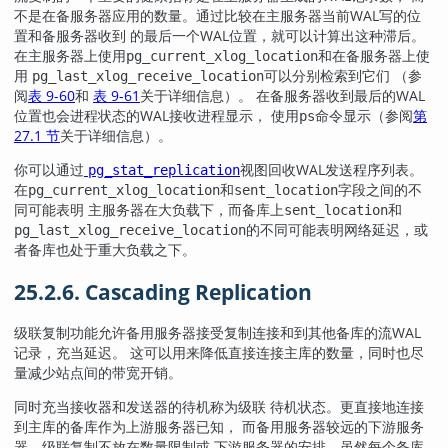
不是在备服务器应用的数量。通过比较在主服务器当前WAL写的位
置和备服务器收到 的最后一个WAL位置，就可以计算出这种滞后。
在主服务器上使用
和在备服务器上使
pg_current_xlog_location
用
可以分别检索到它们 （参
pg_last_xlog_receive_location
阅
表 9-60
和
表 9-61
关于详细信息）。 在备服务器收到最后的WAL
位置也会进程状态的WAL接收进程显示， 使用
命令显示（参阅
第
ps
27.1 节
关于详细信息）。
你可以通过
视图回收WAL发送程序列表。
pg_stat_replication
在
和
字段之间的不
pg_current_xlog_location
sent_location
同可能表明 主服务器在大负载下，而备库上
和
sent_location
的不同可能表明网络延迟，或
pg_last_xlog_receive_location
者备库也处于重大负载之下。
25.2.6. Cascading Replication
级联复制功能允许备用服务器接受复制连接和到其他备库的流WAL
记录，充当延迟。 这可以用来降低直接连接主库的数量，同时也尽
量减少站点间的带宽开销。
同时充当接收器和发送器的待机称为级联 待机状态。更直接地连接
到主库的备库作为上游服务器已知， 而备用服务器较远的下游服务
器。级联复制不放在数量限制或 下游服务器的安排，虽然每个备库