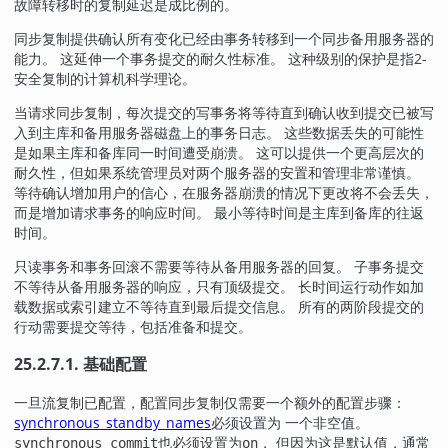
故障转移时的复制延迟是成比例的。
同步复制提供确认所有变化已经由事务转移到一个同步备用服务器的
能力。 这延伸一个事务提交的耐久性标准。 这种级别的保护是指2-
安全复制的计算机科学理论。
当请求同步复制，每次提交的写事务将等待直到确认收到提交已被写
入到主库和备用服务器磁盘上的事务日志。 这些数据丢失的可能性
是如果主库和备库同一时间遭受崩溃。 这可以提供一个更高层次的
耐久性，但如果系统管理员对两个服务器的安置和管理非常谨慎。
等待确认增加用户的信心，在服务器崩溃的情况下更改将不会丢失，
而是增加请求事务的响应时间。 最小等待时间是主库到备库的往返
时间。
只读事务和事务回滚不需要等待从备用服务器的回复。 子事务提交
不等待从备用服务器的响应，只有顶级提交。 长时间运行动作如加
载数据或索引建立不等待直到最后提交信息。 所有的两阶段提交的
行动需要提交等待，包括准备和提交。
25.2.7.1. 基础配置
一旦流复制已配置，配置同步复制仅需要一个额外的配置步骤：
synchronous_standby_names
必须设置为 一个非空值。
也必须设置为
， 但因为这是默认值，通常
synchronous_commit
on