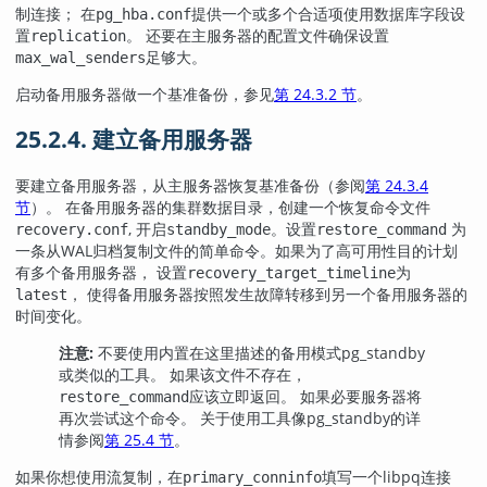
制连接； 在
提供一个或多个合适项使用数据库字段设
pg_hba.conf
置
。 还要在主服务器的配置文件确保设置
replication
足够大。
max_wal_senders
启动备用服务器做一个基准备份，参见
第 24.3.2 节
。
25.2.4. 建立备用服务器
要建立备用服务器，从主服务器恢复基准备份（参阅
第 24.3.4
节
）。 在备用服务器的集群数据目录，创建一个恢复命令文件
, 开启
。设置
为
recovery.conf
standby_mode
restore_command
一条从WAL归档复制文件的简单命令。如果为了高可用性目的计划
有多个备用服务器， 设置
为
recovery_target_timeline
， 使得备用服务器按照发生故障转移到另一个备用服务器的
latest
时间变化。
注意:
不要使用内置在这里描述的备用模式pg_standby
或类似的工具。 如果该文件不存在，
应该立即返回。 如果必要服务器将
restore_command
再次尝试这个命令。 关于使用工具像pg_standby的详
情参阅
第 25.4 节
。
如果你想使用流复制，在
填写一个libpq连接
primary_conninfo