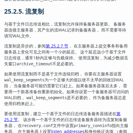
25.2.5. 流复制
与基于文件日志传送相比，流复制允许保持备服务器更新。 备服务
器连接主服务器，其产生的流WAL记录到备服务器， 而不需要等待
填写WAL文件。
流复制是异步的，参阅
第 25.2.7 节
， 在主服务器上提交事务和备用
服务器上变化可见之间有一个小的延迟。 这个延迟远小于基于文件
日志传送，通常1秒内足够与负载保持。 使用流复制，为减少数据丢
失窗口
不是必要的。
archive_timeout
如果使用流复制而不是基于文件连续归档， 你要在主服务器设置
为一个足够大的值以使不太早的回收旧WAL
wal_keep_segments
段， 当备服务器可能仍需要它们赶上。如果备服务器落后太多， 需
要用一个新基准备份重新初始化。如果你设置一个备服务器可访问的
WAL归档，
是不必要的， 作为备服务器总是
wal_keep_segments
使用归档来赶上。
要使用流复制，建立一个基于文件的日志传送备服务器描述在
第
25.2 节
。 该步将一个基于文件的日志传送备服务器转为流复制备服
务器， 在
文件中设置
指向主服
recovery.conf
primary_conninfo
务器。 在主服务器上设置
listen_addresses
和身份验证选项 （参阅