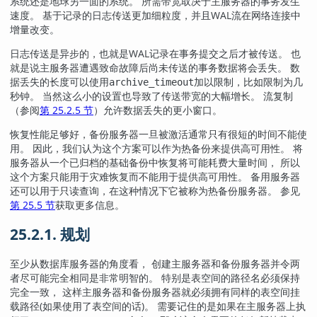
系统还是地球另一面的系统。 所需带宽取决于主服务器的事务发生
速度。 基于记录的日志传送更加细粒度，并且WAL流在网络连接中
增量改变。
日志传送是异步的，也就是WAL记录在事务提交之后才被传送。 也
就是说主服务器遭遇致命故障后尚未传送的事务数据将会丢失。 数
据丢失的长度可以使用
加以限制，比如限制为几
archive_timeout
秒钟。 当然这么小的设置也导致了传送带宽的大幅增长。 流复制
（参阅
第 25.2.5 节
）允许数据丢失的更小窗口。
恢复性能足够好，备份服务器一旦被激活通常只有很短的时间不能使
用。 因此，我们认为这个方案可以作为热备份来提供高可用性。 将
服务器从一个已归档的基础备份中恢复将可能耗费大量时间， 所以
这个方案只能用于灾难恢复而不能用于提供高可用性。 备用服务器
还可以用于只读查询，在这种情况下它被称为热备份服务器。 参见
第 25.5 节
获取更多信息。
25.2.1. 规划
至少从数据库服务器的角度看， 创建主服务器和备份服务器并令两
者尽可能完全相同是非常明智的。 特别是表空间的路径名必须保持
完全一致， 这样主服务器和备份服务器就必须拥有同样的表空间挂
载路径(如果使用了表空间的话)。 需要记住的是如果在主服务器上执