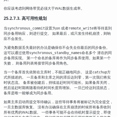
你应该考虑到网络带宽必须大于WAL数据生成率。
25.2.7.3. 高可用性规划
当
设置为
或者
将等待直到
synchronous_commit
on
remote_write
同步备用响应，则进行提交。 如果最后，或只发生待机崩溃，则响
应不会发生。
为避免数据丢失最好的办法是确保你不会失去你最后的同步备份。
这可以通过使用
命名多个 潜在的同
synchronous_standby_names
步备用实现。 第一个命名的备库将作为同步备库使用。如果第一个
失败， 则备用列表将接管同步备用角色。
当一个备库首先依附在主库时，不能正确地同步。 这是
方
catchup
式所描述的。 一旦备库和主库之间的滞后达到零，第一次我们将实
时状态
。 备库被创建后，持续追赶时间可能长。如果备库关闭，
流
然后追赶时期将随着待机时间长度而增加。 一旦已经达到
状态，
流
备库是唯一能够成为同步备用。
如果主库启动而提交等待确认，这些等待事务将被标记为完全提交，
一旦主数据库恢复。 没有办法确保在主库崩溃的时候所有备库收到
所有优秀的WAL数据。 一些事务可能不会在待机时显示提交，即使