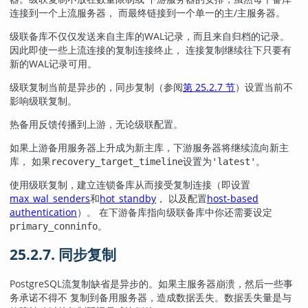
连接到一个上流服务器， 而最终链接到一个单一的主/主服务器。
级联备库不仅仅发送来自主库的WAL记录，而且来自归档的记录。
因此即使一些上流连接的复制连接终止， 连接复制继续往下只要有
新的WAL记录可用。
级联复制当前是异步的，同步复制（参阅
第 25.2.7 节
）设置当前不
影响级联复制。
热备用反馈传播到上游，无论级联配置。
如果上游备用服务器上升成为新主库，下游服务器将继续流向新主
库， 如果
设置为
。
recovery_target_timeline
'latest'
使用级联复制，建立连锁备库从而接受复制连接（即设置
max_wal_senders
和
hot_standby
， 以及配置
host-based
authentication
）。 在下游备库指向级联备库中你还需要设定
。
primary_conninfo
25.2.7. 同步复制
PostgreSQL
流复制缺省是异步的。如果主服务器崩溃，然后一些事
务承诺不得不 复制到备用服务器，造成数据丢失。数据丢失量是与