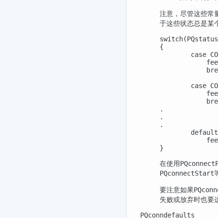
注意，尽管这些常
于这些状态总是某
switch(PQstatus
{

        case CO
            fee
            bre
        case CO
            fee
            bre
.

.

.

        default
            fee
}
在使用
PQconnect
PQconnectStart
要注意如果
PQconn
失败或放弃时也要
PQconndefaults