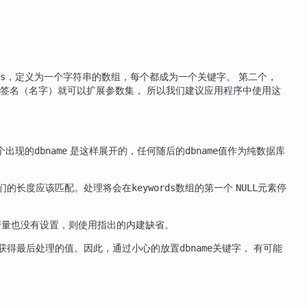
，定义为一个字符串的数组，每个都成为一个关键字。 第二个，
s
签名（名字）就可以扩展参数集， 所以我们建议应用程序中使用这
个出现的
是这样展开的，任何随后的
值作为纯数据库
dbname
dbname
们的长度应该匹配。处理将会在
数组的第一个
元素停
keywords
NULL
变量也没有设置，则使用指出的内建缺省。
获得最后处理的值。因此，通过小心的放置
关键字， 有可能
dbname