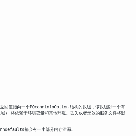
返回值指向一个
结构的数组，该数组以一个有
PQconninfoOption
域） 将依赖于环境变量和其他环境。丢失或者无效的服务文件将默
l
都会有一小部分内存泄漏。
nndefaults