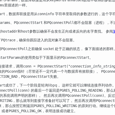
里描述的一样。
ms
，数据库联接是用从
字符串里取得的参数进行的，这个字
art
conninfo
、
和
都不会阻塞（进程），不
arams
PQconnectStart
PQconnectPoll
供
和
参数以确保不会发生正向或者反向的名字查找。 参阅
第
hostaddr
host
了
，确保你跟踪进入的流对象不会阻塞。
PQtrace
用
之前确保 socket 处于正确的状态， 像下面描述的那样
PQconnectPoll
的使用类似于下面显示的
。
StartParams
PQconnectStart
连接请求，调用
conn = PQconnectStart("
connection_info_strin
效的
指针（尽管还不一定代表一个与数据库有效联接）。
PGconn
PQconn
，
失败。
CTION_BAD
PQconnectStart
成功了，下一个阶段是轮询
libpq
， 这样它就可以继续连接序列动作
art
的最后一个返回是
，那么
nnectPoll(conn)
PGRES_POLLING_READING
的系统调用声明的那样）。 然后再次调用
。反过
PQconnectPoll(conn)
，那么就等到套接字准备好可以写了， 然后再次调用
RITING
PQconnect
，那么按照它刚返回
的原则行动。继续这个
t
PGRES_POLLING_WRITING
，或者
，表明连接成功建立。
PGRES_POLLING_OK