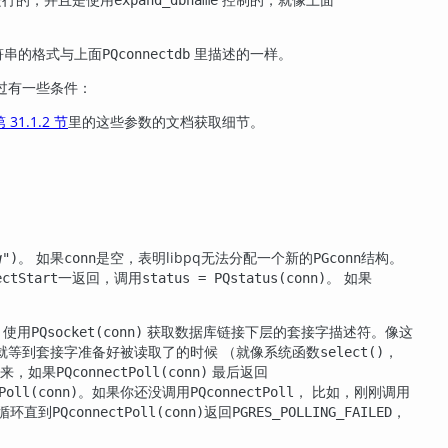
符串的格式与上面
里描述的一样。
PQconnectdb
过有一些条件：
 31.1.2 节
里的这些参数的文档获取细节。
。
。 如果
是空，表明
libpq
无法分配一个新的
结构。
g
")
conn
PGconn
一返回，调用
。 如果
ectStart
status = PQstatus(conn)
。使用
获取数据库链接下层的套接字描述符。像这
PQsocket(conn)
就等到套接字准备好被读取了的时候 （就像系统函数
，
select()
来，如果
最后返回
PQconnectPoll(conn)
。如果你还没调用
， 比如，刚刚调用
Poll(conn)
PQconnectPoll
循环直到
返回
，
PQconnectPoll(conn)
PGRES_POLLING_FAILED