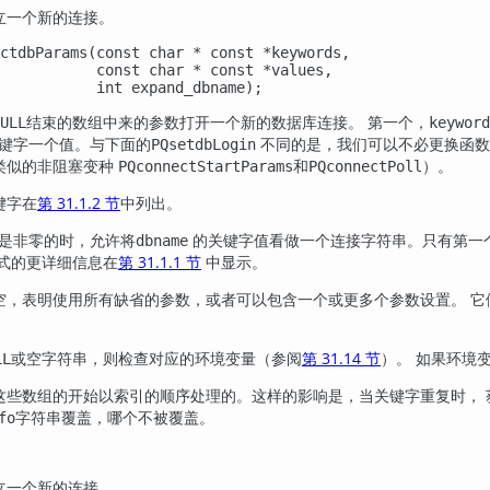
立一个新的连接。
ctdbParams(const char * const *keywords,

           const char * const *values,

           int expand_dbname);
结束的数组中来的参数打开一个新的数据库连接。 第一个，
ULL
keyword
键字一个值。与下面的
不同的是，我们可以不必更换函数
PQsetdbLogin
类似的非阻塞变种
和
）。
PQconnectStartParams
PQconnectPoll
键字在
第 31.1.2 节
中列出。
是非零的时，允许将
的关键字值看做一个连接字符串。只有第一
dbname
格式的更详细信息在
第 31.1.1 节
中显示。
空，表明使用所有缺省的参数，或者可以包含一个或更多个参数设置。 它
或空字符串，则检查对应的环境变量（参阅
第 31.14 节
）。 如果环境
LL
这些数组的开始以索引的顺序处理的。这样的影响是，当关键字重复时， 
字符串覆盖，哪个不被覆盖。
fo
立一个新的连接。