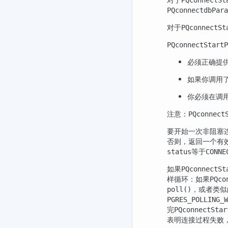
PQconnectdbPara
对于
PQconnectSt
PQconnectStartP
必须正确提
如果你调用
你必须在调
注意：
PQconnect
要开始一次非阻塞
否则，返回一个有
等于
status
CONNE
如果
PQconnectSt
样循环：如果
PQco
，或者类似
poll()
PGRES_POLLING_W
完
PQconnectStar
表明连接过程失败