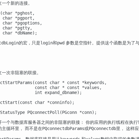
立一个新的连接。
(char *pghost,

 char *pgport,

 char *pgoptions,

 char *pgtty,

 char *dbName);
的宏，只是
和
参数是空指针。提供这个函数是为了
tdbLogin
login
pwd
立一次非阻塞的联接。
ctStartParams(const char * const *keywords,

              const char * const *values,

              int expand_dbname);

ctStart(const char *conninfo);

StatusType PQconnectPoll(PGconn *conn);
一个与数据库服务器之间的非阻塞的联接： 你的应用的执行线程在执行它的时
的主循环里， 而不是在
或
里， 这样
PQconnectdbParams
PQconnectdb
，数据库联接是用从
和
数组中取得的参数
artParams
keywords
values