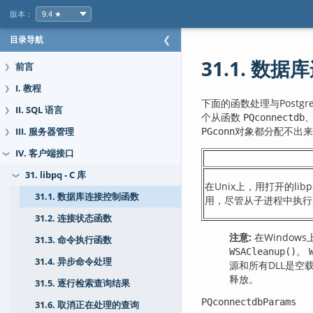
版本：
目录导航
❮
31.1. 数
前言
❯
I. 教程
❯
下面的函数处理与
Postgr
II. SQL 语言
❯
个从函数
PQconnectdb
对象都分配不出来
PGconn
III. 服务器管理
❯
IV. 客户端接口
❯
31. libpq - C 库
❯
在Unix上，用打开的
31.1. 数据库连接控制函数
用，尽管从子进程中执行
31.2. 连接状态函数
注意:
在Windo
31.3. 命令执行函数
。
WSACleanup()
31.4. 异步命令处理
源和所有DLL是空
释放。
31.5. 逐行检索查询结果
PQconnectdbParams
31.6. 取消正在处理的查询