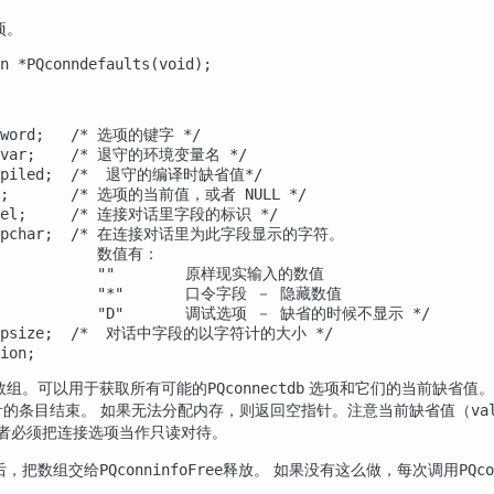
项。
n *PQconndefaults(void);

eyword;   /* 选项的键字 */

nvvar;    /* 退守的环境变量名 */

ompiled;  /*  退守的编译时缺省值*/

al;       /* 选项的当前值，或者 NULL */

label;     /* 连接对话里字段的标识 */

*dispchar;  /* 在连接对话里为此字段显示的字符。

            数值有：

             ""        原样现实输入的数值

             "*"       口令字段 － 隐藏数值

              "D"       调试选项 － 缺省的时候不显示 */

dispsize;  /*  对话中字段的以字符计的大小 */

ion;
数组。可以用于获取所有可能的
选项和它们的当前缺省值。
PQconnectdb
针的条目结束。 如果无法分配内存，则返回空指针。注意当前缺省值（
va
用者必须把连接选项当作只读对待。
后，把数组交给
释放。 如果没有这么做，每次调用
PQconninfoFree
PQco