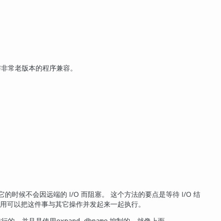
与非常老版本的程序兼容。
候不会因远端的 I/O 而阻塞。 这个方法的要点是等待 I/O 结
应用可以把这件事与其它操作并发起来一起执行。
进行的，并且是使用
控制的，就像上面
expand_dbname