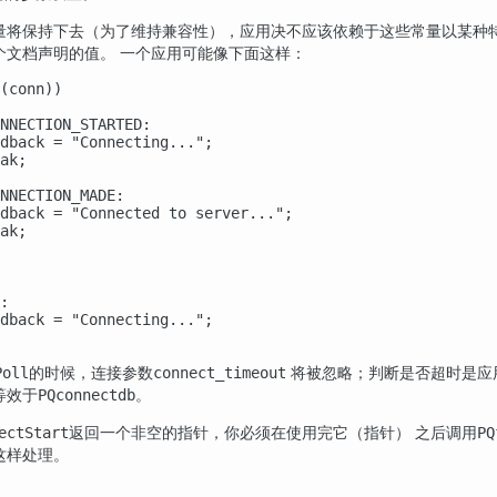
量将保持下去（为了维持兼容性），应用决不应该依赖于这些常量以某种
个文档声明的值。 一个应用可能像下面这样：
(conn))

NNECTION_STARTED:

dback = "Connecting...";

ak;

NNECTION_MADE:

dback = "Connected to server...";

ak;

:

dback = "Connecting...";

的时候，连接参数
将被忽略；判断是否超时是应
Poll
connect_timeout
等效于
。
PQconnectdb
返回一个非空的指针，你必须在使用完它（指针） 之后调用
ectStart
PQ
这样处理。