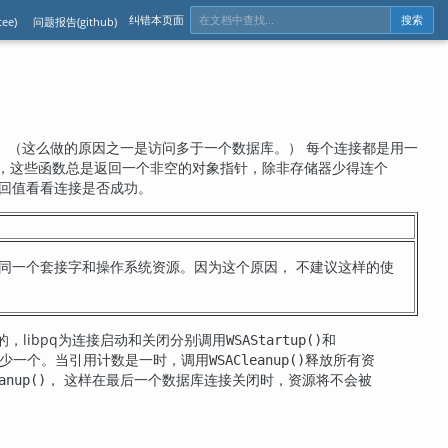
纠错本页面
ee)
问题报告(github)
搜索
 （这么做的原因之一是访问多于一个数据库。） 每个连接都是用一
意，这些函数总是返回一个非空的对象指针，除非存储器少得连个
回值看看连接是否成功。
共享同一个套接字和操作系统资源。因为这个原因， 不建议这样的使
，libpq为连接启动和关闭分别调用
和
WSAStartup()
少一个。当引用计数是一时，调用
释放所有资
WSACleanup()
， 这样在最后一个数据库连接关闭时，资源将不会被
anup()