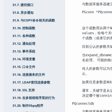
与数据库服务器建
31.7. 捷径接口
PGconn *PQconne
31.8. 异步通知
               
               
31.9. 与COPY命令相关的函数
这个函数用从两个
N
31.10. 控制函数
，给每个关
values
31.11. 各种函数
个函数（或者它的
31.12. 通知处理
目前公认的参数关
31.13. 事件系统
当
expand_dbname
31.14. 环境变量
名处理。 可能的
31.15. 口令文件
传入的参数可以为
止。
31.16. 连接服务的文件
如果任意参数是
NU
31.17. LDAP查找连接参数
通常，关键字是从
31.18. SSL 支持
决定哪个被
connin
31.19. 在多线程程序里的行为
PQconnectdb
31.20. 制作libpq程序
与数据库服务器建