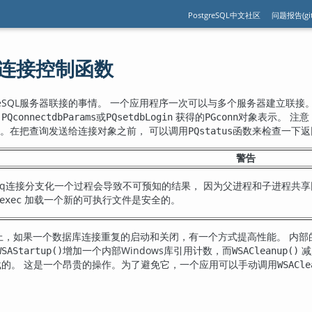
PostgreSQL中文社区
问题报告(git
据库连接控制函数
eSQL
服务器联接的事情。 一个应用程序一次可以与多个服务器建立联接。
、
或
获得的
对象表示。 注
PQconnectdbParams
PQsetdbLogin
PGconn
。在把查询发送给连接对象之前， 可以调用
函数来检查一下返
PQstatus
警告
libpq连接分支化一个过程会导致不可预知的结果， 因为父进程和子进程
加载一个新的可执行文件是安全的。
exec
ws上，如果一个数据库连接重复的启动和关闭，有一个方式提高性能。 内部的
增加一个内部Windows库引用计数，而
减
WSAStartup()
WSACleanup()
载的。 这是一个昂贵的操作。为了避免它，一个应用可以手动调用
WSACle