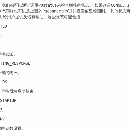
，我们都可以通过调用
来检查联接的状态。 如果这是
PQstatus
CONNECTI
状态同样也可以从上面的
的返回值里检测到。 其他状态
PQconnectPoll
能对给用户提供反馈有帮助。这些状态可能包括：
TED
接。
等待发送。
TING_RESPONSE
务器的响应。
_OK
；等待后端启动结束。
_STARTUP
加密。
NV
动的参数设置。