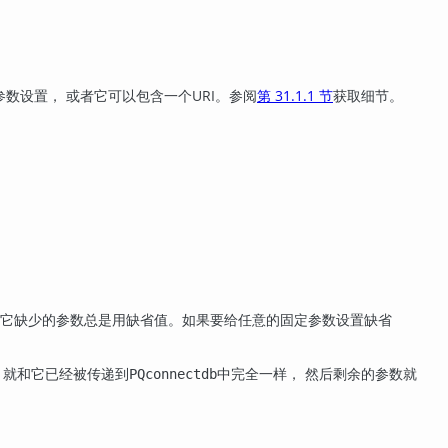
数设置， 或者它可以包含一个
URI
。参阅
第 31.1.1 节
获取细节。
些它缺少的参数总是用缺省值。如果要给任意的固定参数设置缺省
 就和它已经被传递到
中完全一样， 然后剩余的参数就
PQconnectdb