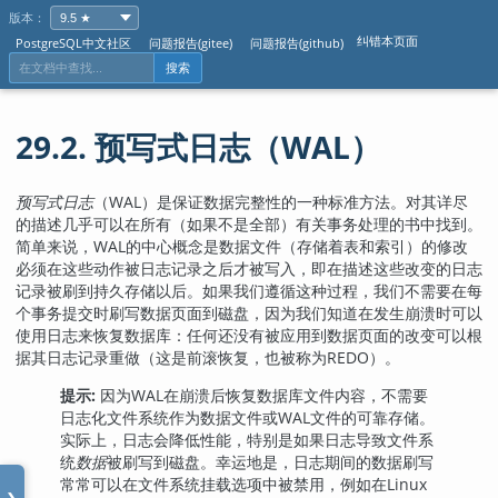
版本：
纠错本页面
PostgreSQL中文社区
问题报告(gitee)
问题报告(github)
搜索
29.2. 预写式日志（
WAL
）
预写式日志
（
WAL
）是保证数据完整性的一种标准方法。对其详尽
的描述几乎可以在所有（如果不是全部）有关事务处理的书中找到。
简单来说，
WAL
的中心概念是数据文件（存储着表和索引）的修改
必须在这些动作被日志记录之后才被写入，即在描述这些改变的日志
记录被刷到持久存储以后。如果我们遵循这种过程，我们不需要在每
个事务提交时刷写数据页面到磁盘，因为我们知道在发生崩溃时可以
使用日志来恢复数据库：任何还没有被应用到数据页面的改变可以根
据其日志记录重做（这是前滚恢复，也被称为REDO）。
提示:
因为
WAL
在崩溃后恢复数据库文件内容，不需要
日志化文件系统作为数据文件或WAL文件的可靠存储。
实际上，日志会降低性能，特别是如果日志导致文件系
统
数据
被刷写到磁盘。幸运地是，日志期间的数据刷写
常常可以在文件系统挂载选项中被禁用，例如在Linux