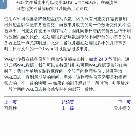
❯
ext3文件系统中可以使用
。在崩溃后
data=writeback
日志化文件系统确实可以提高启动速度。
使用
WAL
可以显著降低磁盘的写次数，因为只有日志文件需要被刷
出到磁盘以保证事务被提交，而被事务改变的每一个数据文件则不必
被刷出。日志文件被按照顺序写入，因此同步日志的代价要远低于刷
写数据页面的代价。在处理很多影响数据存储不同部分的小事务的服
务器上这一点尤其明显。此外，当服务器在处理很多小的并行事务
时，日志文件的一个
可以提交很多事务。
fsync
WAL
也使得在线备份和时间点恢复能被支持，如
第 24.3 节
所述。通
过归档WAL数据，我们可以支持回转到被可用WAL数据覆盖的任何
时间：我们简单地安装数据库的一个较早的物理备份，并且重放
WAL日志一直到所期望的时间。另外，该物理备份不需要是数据库
状态的一个一致的快照 — 如果它的制作经过了一段时间，则重放这
一段时间的WAL日志将会修复任何内部不一致性。
上一页
起始页
下一页
可靠性
上一级
异步提交