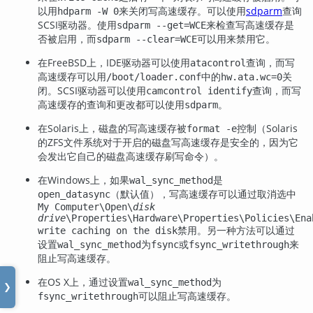
以用
来关闭写高速缓存。可以使用
sdparm
查询
hdparm -W 0
SCSI驱动器。使用
来检查写高速缓存是
sdparm --get=WCE
否被启用，而
可以用来禁用它。
sdparm --clear=WCE
在
FreeBSD
上，IDE驱动器可以使用
查询，而写
atacontrol
高速缓存可以用
中的
关
/boot/loader.conf
hw.ata.wc=0
闭。SCSI驱动器可以使用
查询，而写
camcontrol identify
高速缓存的查询和更改都可以使用
。
sdparm
在
Solaris
上，磁盘的写高速缓存被
控制（Solaris
format -e
的
ZFS
文件系统对于开启的磁盘写高速缓存是安全的，因为它
会发出它自己的磁盘高速缓存刷写命令）。
在
Windows
上，如果
是
wal_sync_method
（默认值），写高速缓存可以通过取消选中
open_datasync
My Computer\Open\
disk
drive
\Properties\Hardware\Properties\Policies\Ena
禁用。另一种方法可以通过
write caching on the disk
设置
为
或
来
wal_sync_method
fsync
fsync_writethrough
阻止写高速缓存。
在
OS X
上，通过设置
为
wal_sync_method
❯
可以阻止写高速缓存。
fsync_writethrough