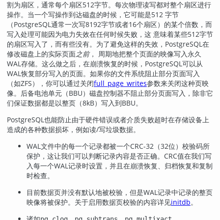
割为扇区，通常每个扇区512字节。每次物理读写都对整个扇区进行
操作。当一个写操作到达磁盘的时候，它可能是512 字节
（
PostgreSQL
通常一次写8192字节或者16个扇区）的某个倍数，而
写入处理可能因为电力失效在任何时候失败，这 意味着某些512字节
的扇区写入了，而有些没有。为了避免这样的失效，
PostgreSQL
在
修改磁盘上的实际页面
之前
， 周期地把整个页面的映像写入永久
WAL存储。这么做之后，在崩溃恢复的时候，
PostgreSQL
可以从
WAL恢复部分写入的页面。如果你的文件系统阻止部分页面写入
（如ZFS），你可以通过关闭
full_page_writes
参数来关闭这种页映
像。后备电池单元（BBU）磁盘控制器不阻止部分页面写入，除非它
们保证数据都是以整页（8kB）写入到BBU。
PostgreSQL
也能防止由于硬件错误或者介质失败超时在存储设备上
造成的各种数据损坏，例如读/写垃圾数据。
WAL文件中的每一个记录都被一个CRC-32（32位）校验码所
保护，这让我们可以判断记录内容是否正确。CRC值在我们写
入每一个WAL记录时设置，并且在崩溃恢复、归档恢复和复制
时检查。
目前数据页并没有默认地被校验，但是WAL记录中记录的整页
映像将被保护。关于启用数据页校验的内容详见
initdb
。
诸如
、
、
、
pg_clog
pg_subtrans
pg_multixact