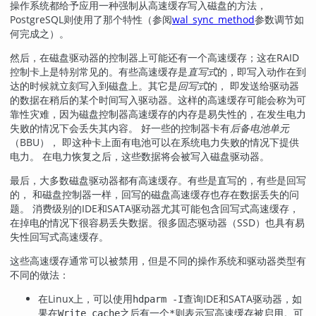
操作系统都给予应用一种强制从高速缓存写入磁盘的方法，
PostgreSQL
则使用了那个特性（参阅
wal_sync_method
参数调节如
何完成之）。
然后，在磁盘驱动器的控制器上可能还有一个高速缓存；这在
RAID
控制卡上是特别常见的。有些高速缓存是
直写式
的，即写入动作在到
达的时候就立刻写入到磁盘上。其它是
回写式
的， 即发送给驱动器
的数据在稍后的某个时间写入驱动器。这样的高速缓存可能会称为可
靠性灾难，因为磁盘控制器高速缓存的内存是易失性的，在发生电力
失败的情况下会丢失其内容。 好一些的控制器卡有
后备电池单元
（
BBU
）， 即这种卡上面有电池可以在系统电力失败的情况下提供
电力。 在电力恢复之后，这些数据将会被写入磁盘驱动器。
最后，大多数磁盘驱动器都有高速缓存。有些是直写的，有些是回写
的， 和磁盘控制器一样，回写的磁盘高速缓存也存在数据丢失的问
题。 消费级别的IDE和SATA驱动器尤其可能包含回写式高速缓存，
在掉电的情况下很容易丢失数据。很多固态驱动器（SSD）也具有易
失性回写式高速缓存。
这些高速缓存通常可以被禁用，但是不同的操作系统和驱动器类型有
不同的做法：
在
Linux
上，可以使用
查询IDE和SATA驱动器，如
hdparm -I
果在
之后有一个
则表示写高速缓存被启用。可
Write cache
*