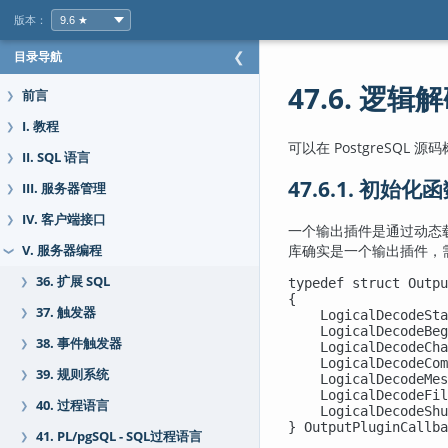
版本：
目录导航
❮
47.6. 逻
前言
❯
I. 教程
❯
可以在 PostgreSQL 源
II. SQL 语言
❯
47.6.1. 初始化
III. 服务器管理
❯
IV. 客户端接口
❯
一个输出插件是通过动态
库确实是一个输出插件，
V. 服务器编程
❯
36. 扩展 SQL
❯
typedef struct Outpu
{

37. 触发器
❯
    LogicalDecodeSta
    LogicalDecodeBeg
38. 事件触发器
❯
    LogicalDecodeCha
    LogicalDecodeCom
39. 规则系统
❯
    LogicalDecodeMes
    LogicalDecodeFil
40. 过程语言
❯
    LogicalDecodeShu
} OutputPluginCallba
41. PL/pgSQL - SQL过程语言
❯