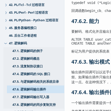
typedef void (*Logic
42. PL/Tcl - Tcl 过程语言
❯
回调函数
、
begin_cb
cha
43. PL/Perl - Perl 过程语言
❯
47.6.2. 能力
44. PL/Python - Python 过程语言
❯
45. 服务器编程接口
❯
要解码、格式化并且输出
46. 后台工作者进程
ALTER TABLE user_cat
47. 逻辑解码
CREATE TABLE another
❯
47.1. 逻辑解码的例子
标记为用户提供的系统表，
47.2. 逻辑解码概念
47.6.3. 输出模式
47.3. 流复制协议接口
输出插件回调可以以近乎
47.4. 逻辑解码的 SQL 接口
烦。如果输出插件只输出
47.5. 与逻辑解码相关的系统目录
这一点。在这种情况下，
47.6. 逻辑解码输出插件
47.6.4. 输出插
47.7. 逻辑解码输出写入器
一个输出插件需要提供一
47.8. 逻辑解码的同步复制支持