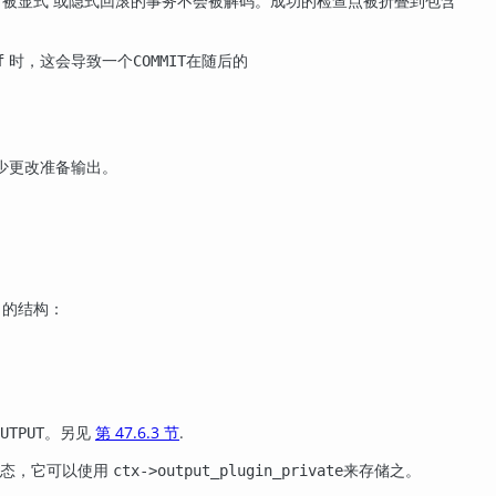
被显式 或隐式回滚的事务不会被解码。成功的检查点被折叠到包含
时，这会导致一个
在随后的
f
COMMIT
少更改准备输出。
 的结构：
。另见
第 47.6.3 节
.
UTPUT
状态，它可以使用
来存储之。
ctx->output_plugin_private