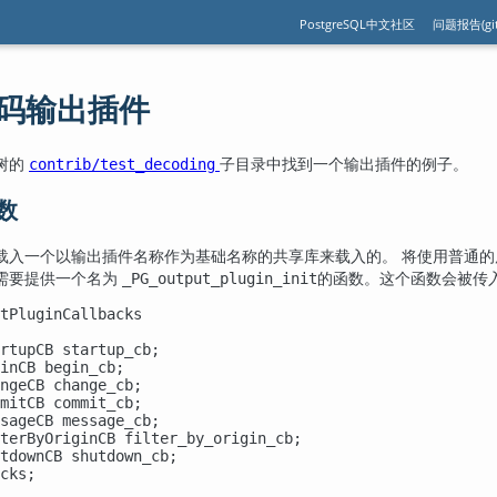
PostgreSQL中文社区
问题报告(git
辑解码输出插件
码树的
子目录中找到一个输出插件的例子。
contrib/test_decoding
函数
载入一个以输出插件名称作为基础名称的共享库来载入的。 将使用普通
需要提供一个名为
的函数。这个函数会被传
_PG_output_plugin_init
tPluginCallbacks

rtupCB startup_cb;

inCB begin_cb;

ngeCB change_cb;

mitCB commit_cb;

sageCB message_cb;

terByOriginCB filter_by_origin_cb;

tdownCB shutdown_cb;

cks;
