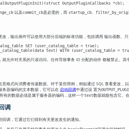
alOutputPluginInit)(struct OutputPluginCallbacks *cb);
以及
是必需的，而
、
nge_cb
commit_cb
startup_cb
filter_by_orig
更改，输出插件可以使用大部分后端的标准功能，包括调用 输出函数。只
alog_table SET (user_catalog_table = true);

_catalog_table(data text) WITH (user_catalog_table = tru
就允许对关系的只读访问。任何导致事务 ID 分配的动作 都被禁止。其中
任意格式向消费者传递数据。对于某些用例，例如通过 SQL 查看更改，
服务器编码的文本数据，它可以在
启动回调
中通过设 置为
OUTPUT_PLUGI
 所有的数据必须是属于服务器的编码，这样一个
数据就能包含它。在
text
件回调
些回调，它通过它们得到有关更改发生的通知。