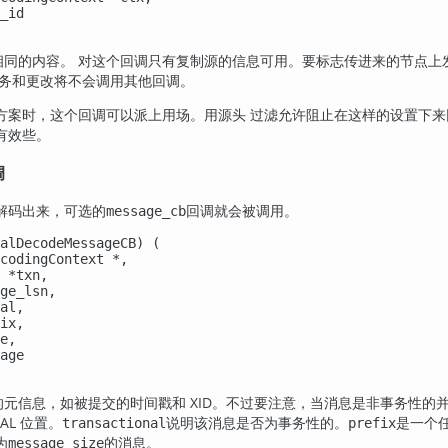
_id

相同的内容。 对这个回调只有复制源的信息可用。要标志传进来的节点上
事务和更改将不会调用其他回调。
方案时，这个回调可以派上用场。用源头 过滤允许阻止在这样的设置下来
有效些。
调
解码出来，可选的
回调就会被调用。
message_cb
alDecodeMessageCB) (

codingContext *,

 *txn,

ge_lsn,

al,

ix,

e,

age

元信息，如被提交的时间戳和 XID。不过要注意，当消息是非事务性的并
AL 位置。
说明该消息是否为事务性的。
是一个
transactional
prefix
为
的消息。
message_size