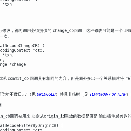
 *txn

行修改，都将调用必须提供的
回调，这种修改可能是一个
change_cb
INS
一次。
alDecodeChangeCB) (

codingContext *ctx,

 *txn,

n,

nge *change

和
回调具有相同的内容，但是额外多出一个关系描述符
cb
commit_cb
re
记为“不做日志”（见
）并且非临时（见
or
）
UNLOGGED
TEMPORARY
TEMP
调
回调被用来 决定从
重放的数据是否是 输出插件感兴趣
in_cb
origin_id
alDecodeFilterByOriginCB) (

codingContext *ctx,
