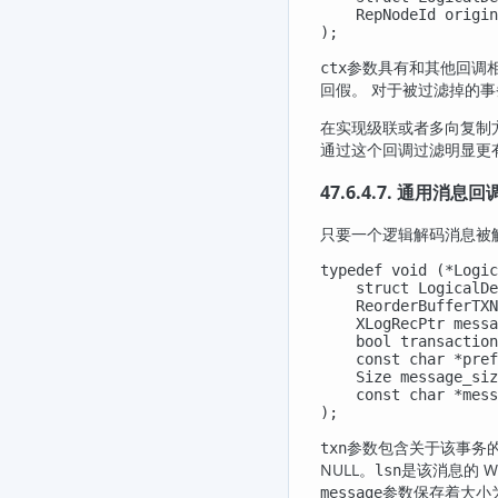
    RepNodeId origin
);
参数具有和其他回调
ctx
回假。 对于被过滤掉的
在实现级联或者多向复制
通过这个回调过滤明显更
47.6.4.7. 通用消息回
只要一个逻辑解码消息被
typedef void (*Logic
    struct LogicalDe
    ReorderBufferTXN
    XLogRecPtr messa
    bool transaction
    const char *pref
    Size message_siz
    const char *mess
);
参数包含关于该事务的
txn
NULL。
是该消息的 W
lsn
参数保存着大小
message