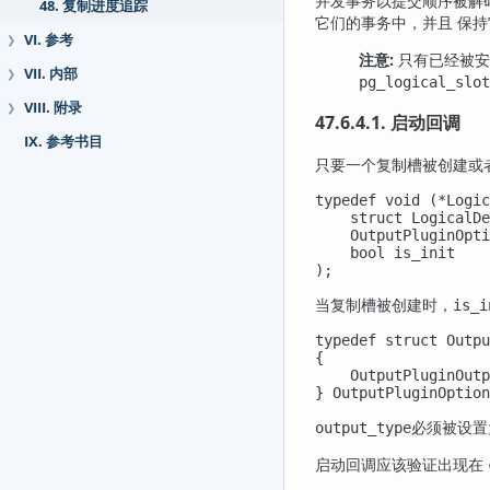
并发事务以提交顺序被解
48. 复制进度追踪
它们的事务中，并且 保
VI. 参考
❯
注意:
只有已经被
VII. 内部
❯
pg_logical_slot
VIII. 附录
❯
47.6.4.1. 启动回调
IX. 参考书目
只要一个复制槽被创建或
typedef void (*Logic
    struct LogicalDe
    OutputPluginOpti
    bool is_init

);
当复制槽被创建时，
is_i
typedef struct Outpu
{

    OutputPluginOutp
} OutputPluginOption
必须被设
output_type
启动回调应该验证出现在