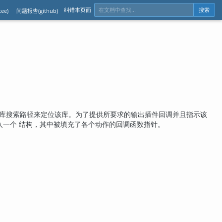
纠错本页面
ee)
问题报告(github)
搜索
的库搜索路径来定位该库。为了提供所要求的输出插件回调并且指示该
入一个 结构，其中被填充了各个动作的回调函数指针。