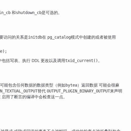
和
是可选的。
in_cb
shutdown_cb
要访问的关系是
在
模式中创建的或者被使用
initdb
pg_catalog
e);
包括写表、执行 DDL 更改以及调用
。
txid_current()
以可能包含任何数据的数据类型（例如
）返回数据 可能会很麻
bytea
替代
来声明
N_TEXTUAL_OUTPUT
OUTPUT_PLUGIN_BINARY_OUTPUT
 启用了断言的编译中会检查这一点。