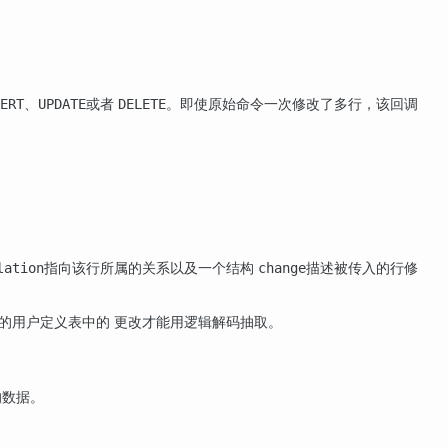
、
或者
。即使原始命令一次修改了多行，该回调
ERT
UPDATE
DELETE
指向该行所属的关系以及一个结构
描述被传入的行修
lation
change
的用户定义表中的 更改才能用逻辑解码抽取。
的数据。