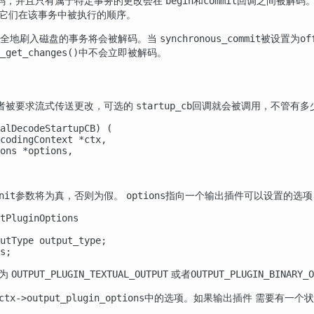
码，并且只有属于特定事务的更改会在
和
回调之间被解码。
begin
commit
持它们在该事务中被执行的顺序。
安全地刷入磁盘的事务将会被解码。当
被设置为
synchronous_commit
of
中不会立即被解码。
_get_changes()
者被要求流式传送更改，可选的
回调就会被调用，不管有多
startup_cb
alDecodeStartupCB) (

codingContext *ctx,

ons *options,

参数将为真，否则为假。
指向一个输出插件可以设置的选项
nit
options
tPluginOptions

utType output_type;

s;
置为
或者
OUTPUT_PLUGIN_TEXTUAL_OUTPUT
OUTPUT_PLUGIN_BINARY_O
中的选项。如果输出插件 需要有一个
ctx->output_plugin_options