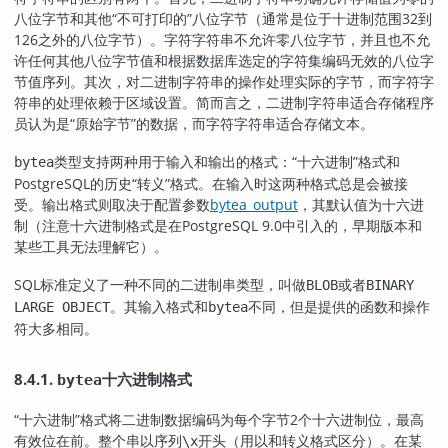
八位字节和其他
“
不可打印的
”
八位字节（通常是位于十进制范围32到
126之外的八位字节）。字符字符串不允许零八位字节，并且也不允
许任何其他八位字节值和根据数据库选定的字符集编码无效的八位字
节值序列。其次，对二进制字符串的操作处理实际的字节，而字符字
符串的处理依赖于区域设置。简而言之，二进制字符串适合存储程序
员认为是
“
原始字节
”
的数据，而字符字符串适合存储文本。
类型支持两种用于输入和输出的格式：
“
十六进制
”
格式和
bytea
PostgreSQL
的历史
“
转义
”
格式。在输入时这两种格式总是会被接
受。输出格式则取决于配置参数
bytea_output
，其默认值为十六进
制（注意十六进制格式是在
PostgreSQL
9.0中引入的，早期版本和
某些工具无法理解它）。
SQL
标准定义了一种不同的二进制串类型，叫做
或者
BLOB
BINARY
。其输入格式和
不同，但是提供的函数和操作
LARGE OBJECT
bytea
符大多相同。
8.4.1.
十六进制格式
bytea
“
十六进制
”
格式将二进制数据编码为每个字节2个十六进制位，最高
有效位在前。整个串以序列
开头（用以和转义格式区分）。在某
\x