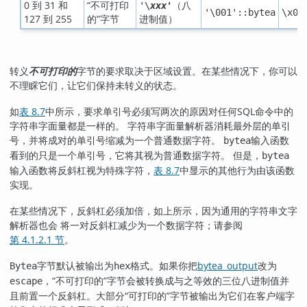
0 到 31 和
“
不可打印
（八
'\
xxx'
'\001'::bytea
\x01
127 到 255
的
”
字节
进制值）
转义
不可打印的
字节的要求取决于区域设置。在某些情况下，你可以
不理睬它们，让它们保持未转义的状态。
如
表 8.7
中所示，要求单引号必须写两次的原因对任何SQL命令中的
字符串字面量都是一样的。 字符串字面量解析器消耗最外层的单引
号，并将成对的单引号缩减为一个普通数据字符。
输入函数
bytea
看到的只是一个单引号，它将其视为普通数据字符。 但是，
bytea
输入函数将反斜杠视为特殊字符，
表 8.7
中显示的其他行为由该函数
实现。
在某些情况下，反斜杠必须加倍，如上所示，因为通用的字符串文字
解析器也会 将一对反斜杠减少为一个数据字符；请参阅
第 4.1.2.1 节
。
字节默认被输出为
格式。如果你把
bytea_output
改为
Bytea
hex
，
“
不可打印的
”
字节会被转换成与之等效的三位八进制值并
escape
且前置一个反斜杠。大部分
“
可打印的
”
字节被输出为它们在客户端字