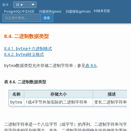
版本：
纠错本页面
PostgreSQL中文社区
问题报告(gitee)
问题报告(github)
搜索
8.4. 二进制数据类型
8.4.1.
十六进制格式
bytea
8.4.2.
转义格式
bytea
数据类型允许存储二进制字符串；参见
表 8.6
。
bytea
表 8.6. 二进制数据类型
名称
存储大小
描述
1或4字节外加实际的二进制字符串
变长二进制字符串
bytea
二进制字符串是一个八位字节（或字节）的序列。二进制字符串与字
符字符串的区别有两个。首先，二进制字符串明确允许存储值为零的