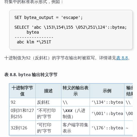
符集中的标准表示形式，例如：
SET bytea_output = 'escape';

SELECT 'abc \153\154\155 \052\251\124'::bytea;

     bytea

----------------

十进制值为92（反斜杠）的字节在输出时被双写。详情请见
表 8.8
。
表 8.8.
输出转义字节
bytea
十进制字节
转义的输出表
输出
描述
示例
值
示
结果
92
反斜杠
\\
'\134'::bytea
\\
0到31和127
“
不可打印
（八进
\
xxx
'\001'::bytea
\001
到255
的
”
字节
制值）
“
可打印
客户端字符集
32到126
'\176'::bytea
~
的
”
字节
表示