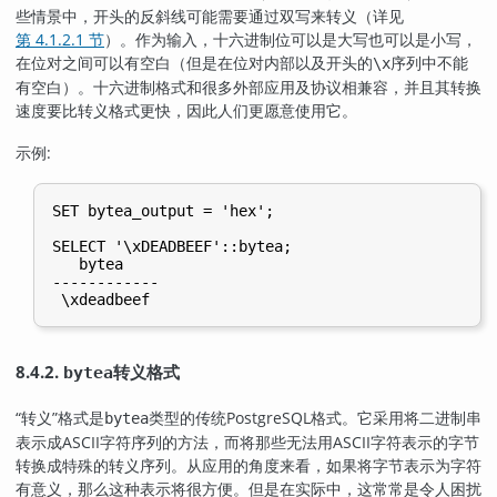
些情景中，开头的反斜线可能需要通过双写来转义（详见
第 4.1.2.1 节
）。作为输入，十六进制位可以是大写也可以是小写，
在位对之间可以有空白（但是在位对内部以及开头的
序列中不能
\x
有空白）。十六进制格式和很多外部应用及协议相兼容，并且其转换
速度要比转义格式更快，因此人们更愿意使用它。
示例:
SET bytea_output = 'hex';

SELECT '\xDEADBEEF'::bytea;

   bytea

------------

8.4.2.
转义格式
bytea
“
转义
”
格式是
类型的传统
PostgreSQL
格式。它采用将二进制串
bytea
表示成ASCII字符序列的方法，而将那些无法用ASCII字符表示的字节
转换成特殊的转义序列。从应用的角度来看，如果将字节表示为字符
有意义，那么这种表示将很方便。但是在实际中，这常常是令人困扰