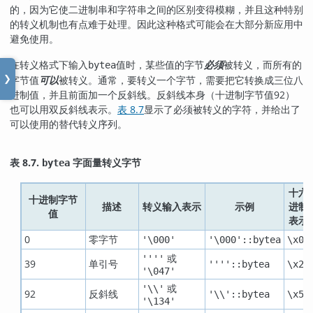
的，因为它使二进制串和字符串之间的区别变得模糊，并且这种特别
的转义机制也有点难于处理。因此这种格式可能会在大部分新应用中
避免使用。
在转义格式下输入
值时，某些值的字节
必须
被转义，而所有的
bytea
字节值
可以
被转义。通常，要转义一个字节，需要把它转换成三位八
❯
进制值，并且前面加一个反斜线。反斜线本身（十进制字节值92）
也可以用双反斜线表示。
表 8.7
显示了必须被转义的字符，并给出了
可以使用的替代转义序列。
表 8.7.
字面量转义字节
bytea
十六
十进制字节
描述
转义输入表示
示例
进制
值
表示
0
零字节
'\000'
'\000'::bytea
\x00
或
''''
39
单引号
''''::bytea
\x27
'\047'
或
'\\'
92
反斜线
'\\'::bytea
\x5c
'\134'