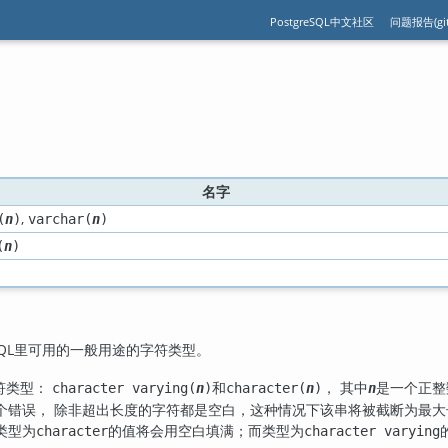
PostgreSQL中文社区
问题报告(git
名字
,
(
n
)
varchar(
n
)
(
n
)
QL
里可用的一般用途的字符类型。
符类型：
和
， 其中
是一个正整
character varying(
n
)
character(
n
)
n
个错误， 除非超出长度的字符都是空白，这种情况下该串将被截断为最
类型为
的值将会用空白填满；而类型为
character
character varying