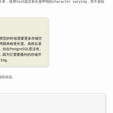
长串，使用
或没有长度声明的
，而不是给
text
character varying
类型的时候需要更多存储空
U周期来检查长度。虽然在某
，但在
PostgreSQL
里没有。
，因为它需要额外的存储开
。
ying
数的信息。