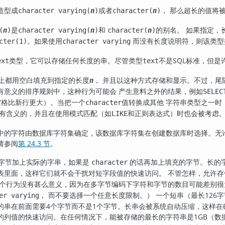
造型成
或者
， 那么超长的值将
character varying(
n
)
character(
n
)
是
和
的别名。 如果指定，长
(
n
)
character varying(
n
)
character(
n
)
。如果使用
而没有长度说明符，则该类型
cter(1)
character varying
类型，它可以存储任何长度的串。尽管类型
不是
SQL
标准，但是许
ext
text
上都用空白填充到指定的长度
， 并且以这种方式存储和显示。不过，
n
有意义的排序规则中，这种行为可能会 产生意料之外的结果，例如
SELEC
空格比新行更大）。当把一个
值转换成其他 字符串类型之一时
character
有含义的，并且在使用模式匹配（如
和正则表达式）时也会被考虑
LIKE
中的字符由数据库字符集确定，该数据库字符集在创建数据库时选择。无
请参阅
第 24.3 节
。
 字节加上实际的字串，如果是
的话再加上填充的字节。长的
character
里面，这样它们就不会干扰对短字段值的快速访问。 不管怎样，允许存储
这个行为没有甚么意义，因为在多字节编码下字符和字节的数目可能差别很
， 而不要选择一个任意长度限制。） 一个短串（最长126
er varying
的串在前面需要4个字节而不是1个字节。长串会被系统自动压缩，这样
的列值的快速访问。在任何情况下，能被存储的最长的字符串是1GB（数