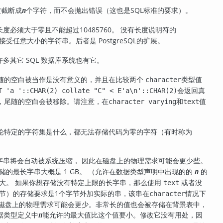
被截断成
个字符，而不会抛出错误（这也是
SQL
标准的要求）。
n
度必须大于零且不能超过10485760。 没有长度说明符的
接受任意大小的字符串。后者是
PostgreSQL
的扩展。
多其它 SQL 数据库系统也有它。
尾随的空白被当作是没有意义的，并且在比较两个
类型值
character
会返回真
T 'a '::CHAR(2) collate "C" < E'a\n'::CHAR(2)
，尾随的空白会被移除。请注意，在
和
值
character varying
text
。
论特定的字符集是什么，都无法存储代码为零的字符（有时称为
字串将会自动被系统压缩， 因此在磁盘上的物理需求可能会更少些。
的最长字串大概是 1 GB。 （允许在数据类型声明中出现的的
的
n
大。 如果你想存储没有特定上限的长字串，那么使用
或者没
text
字节）的存储要求是1个字节外加实际的串，该串在
情况下
character
在磁盘上的物理需求可能会更少。非常长的值也会被存储在背景表中，
据类型定义中
能允许的最大值比这个值要小。修改它没有用处，因
n