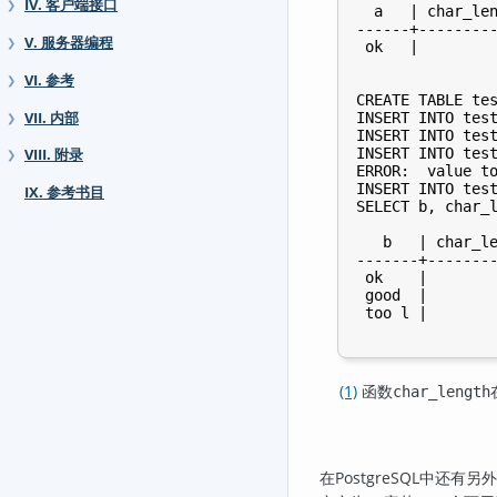
IV. 客户端接口
❯
  a   | char_len
------+---------
V. 服务器编程
❯
VI. 参考
❯
CREATE TABLE tes
VII. 内部
INSERT INTO test
❯
INSERT INTO test
VIII. 附录
❯
ERROR:  value t

INSERT INTO tes
IX. 参考书目
   b   | char_le
-------+--------
 ok    |        
 good  |        
(1)
函数
char_length
在
PostgreSQL
中还有另外