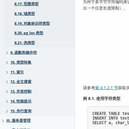
为对于多字节字符编码来
8.17. 范围类型
出一个任意长度限制）。
8.18. 域类型
8.19. 对象标识符类型
8.20. pg_lsn 类型
8.21. 伪类型
9. 函数和操作符
❯
10. 类型转换
❯
11. 索引
❯
12. 全文搜索
❯
请参考
第 4.1.2.1 节
获取
13. 并发控制
❯
例 8.1. 使用字符类型
14. 性能提示
❯
15. 并行查询
❯
CREATE TABLE tes
INSERT INTO test
III. 服务器管理
❯
SELECT a, char_