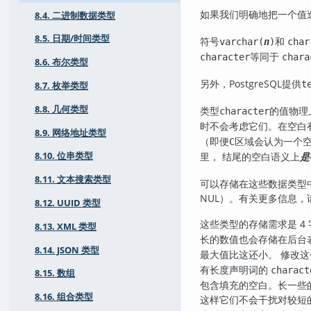
如果我们明确地把一个值
8.4. 二进制数据类型
8.5. 日期/时间类型
符号
和
varchar(
n
)
char
等同于
character
chara
8.6. 布尔类型
另外，
PostgreSQL
提供
t
8.7. 枚举类型
8.8. 几何类型
类型
的值物理
character
时不会考虑它们。在空白
8.9. 网络地址类型
（即便
区域会认为一个
C
里， 结尾的空白语义上
是
8.10. 位串类型
8.11. 文本搜索类型
可以存储在这些数据类型
NUL）。有关更多信息，
8.12. UUID 类型
这些类型的存储需求是 4
8.13. XML 类型
长的数值也会存储在后台表
8.14. JSON 类型
最大值比这还小。 修改
有长度声明词的
charact
8.15. 数组
包含填充的空白。长一些
8.16. 组合类型
这样它们不会干扰对较短