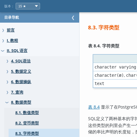
版本：
目录导航
❮
8.3. 字符类型
前言
❯
I. 教程
❯
表 8.4. 字符类型
II. SQL 语言
❯
4. SQL语法
❯
character varying
5. 数据定义
❯
,
character(
n
)
char
6. 数据操纵
❯
text
7. 查询
❯
8. 数据类型
❯
表 8.4
显示了在
PostgreS
8.1. 数值类型
SQL
定义了两种基本的字
8.2. 货币类型
这些类型的列里会产生一
储的串比声明的长度短，
8.3. 字符类型