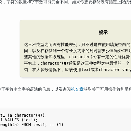
说，字符的数量和字节数可能完全不同。如果你想要存储没有指定上限的
提示
这三种类型之间没有性能差别，只不过是在使用填充空白的
间，以及在存储到一个有长度约束的列时需要少量额外CP
些其他的数据库系统里，
有一定的性能优势
character(
n
)
事实上，
通常是这三种类型之中最慢的一个
character(
n
)
销。在大多数情况下，应该使用
或者
text
character var
关于字符串文字的语法的信息，以及参阅
第 9 章
获取关于可用操作符和函
t1 (a character(4));

1 VALUES ('ok');

length(a) FROM test1; -- 