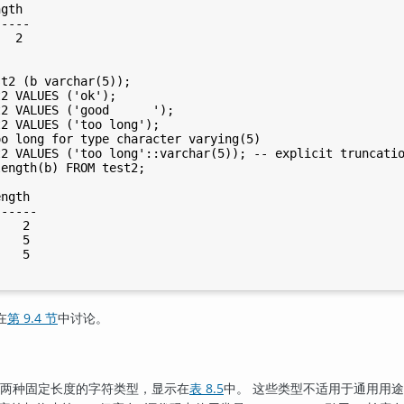
gth

----

t2 (b varchar(5));

2 VALUES ('ok');

2 VALUES ('good      ');

oo long for type character varying(5)
t2 VALUES ('too long'::varchar(5)); -- explicit truncatio
ngth

-----

   2

   5

在
第 9.4 节
中讨论。
两种固定长度的字符类型，显示在
表 8.5
中。 这些类型不适用于通用用