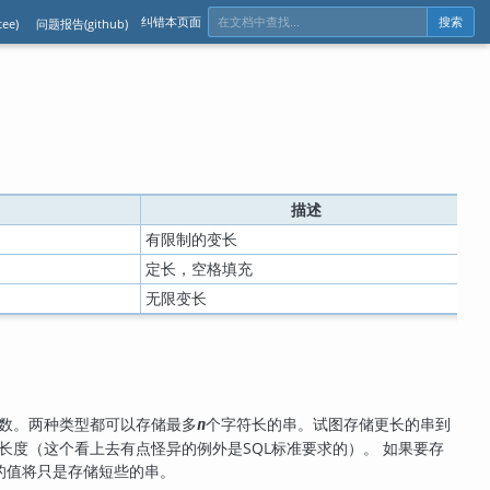
纠错本页面
ee)
问题报告(github)
搜索
描述
有限制的变长
定长，空格填充
无限变长
数。两种类型都可以存储最多
个字符长的串。试图存储更长的串到
n
大长度（这个看上去有点怪异的例外是
SQL
标准要求的）。 如果要存
的值将只是存储短些的串。