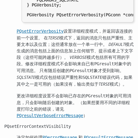
    PQERRORS_SQLSTATE

} PGVerbosity;

设置详细程度模式，并返回该连接的
PQsetErrorVerbosity
前一个设置。 在
TERSE
模式下，返回的消息只包括严重性、主
要文本以及位置；这些通常放在一个单一行中。
DEFAULT
模式
生成的消息包括上面的信息加上任何细节、提示或者上下文字
段（这些可能跨越多行）。
VERBOSE
模式包括所有可用的字
段。修改详细程度模式不会影响来自已有
对象中的
PGresult
可用消息。 只有随后创建的
对象才受到影响。
PGresult
SQLSTATE
模式仅包括错误严重性和
错误代码，如果
SQLSTATE
其中之一是可用的（如果没有，输出类似于
TERSE
模式）。
更改详细程度设置不会影响已存在的
对象的可用消
PGresult
息，只会影响随后创建的对象。 （如果想要用不同的详细程
度打印之前的错误，请见
）
PQresultVerboseErrorMessage
PQsetErrorContextVisibility
决定如何处理
和
PQerrorMessage
PQresultErrorMessage