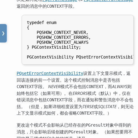
返回的消息中的
字段。
CONTEXT
typedef enum

{

    PQSHOW_CONTEXT_NEVER,

❯
    PQSHOW_CONTEXT_ERRORS,

    PQSHOW_CONTEXT_ALWAYS

} PGContextVisibility;

设置上下文显示模式，返
PQsetErrorContextVisibility
回该连接的前一个设置。这个模式控制消息中是否包括
字段。
NEVER
模式不会包括
，而
ALWAYS
则
CONTEXT
CONTEXT
始终包括它（如果可用）。在
ERRORS
模式（默认）中，仅在
错误消息中包括
字段，而在通知和警告消息中不会包
CONTEXT
括。 （但是，如果详细程度设置为
TERSE
或
SQLSTATE
，则无论
上下文显示模式如何，都会省略
字段。）
CONTEXT
更改这个模式不会影响从已经存在的
对象中得到的
PGresult
消息，只会影响后续创建的
对象。 （如果想要用不
PGresult