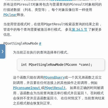
所有这些
对象将包含与普通查询的
对象相同的
PGresult
PGresult
行描述数据 （列名、类型等）。每个对象应像往常一样使用
释放。
PQclear
当使用管道模式时，在使用
检索该查询的结果之前，
PQgetResult
管道中的每个查询需要被激活单行模式。 参见
第 34.5 节
了解更多
信息。
#
PQsetSingleRowMode
❯
为当前正在执行的查询选择单行模式。
这个函数只能在调用
或一个其兄弟函数之后立
PQsendQuery
刻调用，并且要在任何连接上的其他操作之前调用，例如
或
。 如果在正确的时间被调
PQconsumeInput
PQgetResult
用，该函数会为当前查询激活单行模式并且返回 1。否则模式
会保持不变并且该函数返回 0。 在任何情况下，当前查询结束
之后模式都会恢复到正常。