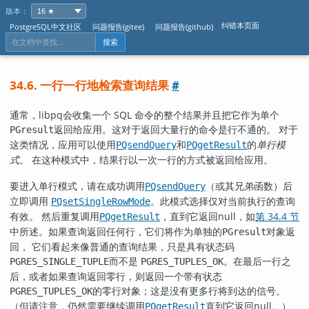
版本：
纠错本页面
PostgreSQL中文社区
问题报告(gitee)
问题报告(github)
搜索
34.6. 一行一行地检索查询结果
#
通常，
libpq
会收集一个 SQL 命令的整个结果并且把它作为单个
返回给应用。这对于返回大量行的命令是行不通的。 对于
PGresult
这类情况，应用可以使用
和
的
单行模
PQsendQuery
PQgetResult
式
。 在这种模式中，结果行以一次一行的方式被返回给应用。
要进入单行模式，请在成功调用
（或其兄弟函数）后
PQsendQuery
立即调用
。此模式选择仅对当前执行的查询
PQsetSingleRowMode
有效。 然后重复调用
，直到它返回null，如
第 34.4 节
PQgetResult
中所述。如果查询返回任何行，它们将作为单独的
对象返
PGresult
回， 它们看起来像普通的查询结果，只是具有状态码
而不是
。在最后一行之
PGRES_SINGLE_TUPLE
PGRES_TUPLES_OK
后，或者如果查询返回零行，则返回一个带有状态
的零行对象；这是没有更多行将到达的信号。
PGRES_TUPLES_OK
（但请注意，仍然需要继续调用
直到它返回null。）
PQgetResult