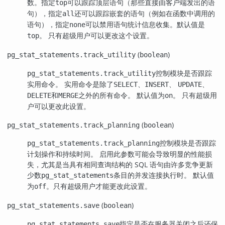
数。指定
可以跟踪顶层语句（那些直接由客户端发出的语
top
句），指定
还可以跟踪嵌套的语句（例如在函数中调用的
all
语句），指定
可以禁用语句统计信息收集。默认值是
none
。 只有超级用户可以更改这个设置。
top
(
)
pg_stat_statements.track_utility
boolean
控制模块是否跟踪
pg_stat_statements.track_utility
实用命令。 实用命令是除了
、
、
、
SELECT
INSERT
UPDATE
和
之外的所有命令。 默认值为
。 只有超级用
DELETE
MERGE
on
户可以更改此设置。
(
)
pg_stat_statements.track_planning
boolean
控制模块是否跟踪
pg_stat_statements.track_planning
计划操作和持续时间。 启用此参数可能会导致明显的性能损
失，尤其是当具有相同查询结构的 SQL 语句由许多竞争更新
少数
条目的并发连接执行时。 默认值
pg_stat_statements
为
。只有超级用户才能更改此设置。
off
(
)
pg_stat_statements.save
boolean
指定是否在服务器关闭之后还保
pg_stat_statements.save