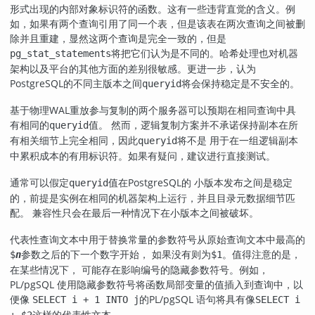
形式出现的内部对象标识符的函数。这有一些违背直觉的含义。例
如，如果有两个查询引用了同一个表，但是该表在两次查询之间被删
除并且重建，显然这两个查询是完全一致的，但是
将把它们认为是不同的。哈希处理也对机器
pg_stat_statements
架构以及平台的其他方面的差别很敏感。更进一步，认为
PostgreSQL
的不同主版本之间
将会保持稳定是不安全的。
queryid
基于物理WAL重放参与复制的两个服务器可以预期在相同查询中具
有相同的
值。 然而，逻辑复制方案并不承诺保持副本在所
queryid
有相关细节上完全相同，因此
将不是 用于在一组逻辑副本
queryid
中累积成本的有用标识符。如果有疑问，建议进行直接测试。
通常可以假定
值在
PostgreSQL
的 小版本发布之间是稳定
queryid
的，前提是实例在相同的机器架构上运行，并且目录元数据细节匹
配。 兼容性只会在最后一种情况下在小版本之间被破坏。
代表性查询文本中用于替换常量的参数符号从原始查询文本中最高的
参数之后的下一个数字开始， 如果没有则为
。值得注意的是，
$
n
$1
在某些情况下， 可能存在影响编号的隐藏参数符号。例如，
PL/pgSQL
使用隐藏参数符号将函数局部变量的值插入到查询中，以
便像
的
PL/pgSQL
语句将具有像
SELECT i + 1 INTO j
SELECT i
这样的代表性文本。