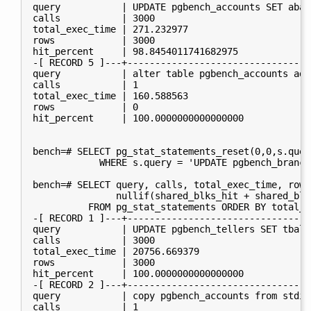
query           | UPDATE pgbench_accounts SET abal
calls           | 3000

total_exec_time | 271.232977

rows            | 3000

hit_percent     | 98.8454011741682975

-[ RECORD 5 ]---+----------------------------------
query           | alter table pgbench_accounts add
calls           | 1

total_exec_time | 160.588563

rows            | 0

hit_percent     | 100.0000000000000000

bench=# SELECT pg_stat_statements_reset(0,0,s.quer
            WHERE s.query = 'UPDATE pgbench_branch
bench=# SELECT query, calls, total_exec_time, rows
               nullif(shared_blks_hit + shared_blk
          FROM pg_stat_statements ORDER BY total_e
-[ RECORD 1 ]---+----------------------------------
query           | UPDATE pgbench_tellers SET tbala
calls           | 3000

total_exec_time | 20756.669379

rows            | 3000

hit_percent     | 100.0000000000000000

-[ RECORD 2 ]---+----------------------------------
query           | copy pgbench_accounts from stdin

calls           | 1
