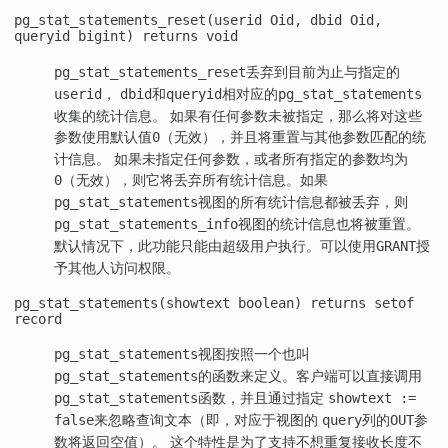
pg_stat_statements_reset(userid Oid, dbid Oid,
queryid bigint) returns void
丢弃到目前为止与指定的
pg_stat_statements_reset
，
和
相对应的
userid
dbid
queryid
pg_stat_statements
收集的统计信息。 如果有任何参数未被指定，那么将对这些
参数使用默认值
（无效），并且将重置与其他参数匹配的统
0
计信息。 如果未指定任何参数，或者所有指定的参数均为
（无效），则它将丢弃所有统计信息。如果
0
视图的所有统计信息都被丢弃，则
pg_stat_statements
视图的统计信息也将被重置。
pg_stat_statements_info
默认情况下，此功能只能由超级用户执行。可以使用
授
GRANT
予其他人访问权限。
pg_stat_statements(showtext boolean) returns setof
record
视图按照一个也叫
pg_stat_statements
的函数来定义。客户端可以直接调用
pg_stat_statements
函数，并且通过指定
pg_stat_statements
showtext :=
来忽略查询文本（即，对应于视图的
列的
参
false
query
OUT
数将返回空值）。 这个特性是为了支持不想重复接收长度不