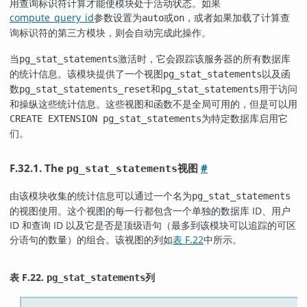
用查询标识符计算才能使模块处于活动状态。如果
compute_query_id
参数设置为
或
，或者如果加载了计算查
auto
on
询标识符的第三方模块，则会自动完成此操作。
当
激活时，它会跟踪该服务器的所有数据库
pg_stat_statements
的统计信息。该模块提供了一个视图
以及函
pg_stat_statements
数
和
用于访问
pg_stat_statements_reset
pg_stat_statements
和操纵这些统计信息。这些视图和函数不是全局可用的，但是可以用
为特定数据库启用它
CREATE EXTENSION pg_stat_statements
们。
F.32.1. The
视图
#
pg_stat_statements
由该模块收集的统计信息可以通过一个名为
pg_stat_statements
的视图使用。这个视图的每一行都包含一个单独的数据库 ID、用户
ID 和查询 ID 以及它是否是顶级语句（最多到该模块可以追踪的可区
分语句的数量）的组合。该视图的列如
表 F.22
中所示。
表 F.22.
列
pg_stat_statements