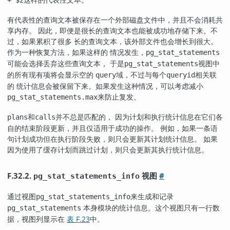
+ $2
有代表性的查询文本被保存在一个外部磁盘文件中，并且不会消耗共
享内存。 因此，即便是很长的查询文本也能被成功地存储下来。不
过，如果累积了很多 长的查询文本，该外部文件也会增长到很大。
作为一种恢复方法，如果这样的 情况发生，
pg_stat_statements
可能会选择丢弃这些查询文本， 于是
视图中
pg_stat_statements
的所有现有项将会显示空的
域，不过与每个
相关联
query
queryid
的 统计信息会被保留下来。如果发生这种情况，可以考虑减小
来防止复发。
pg_stat_statements.max
和
并不总是匹配的， 因为计划和执行统计信息在它们各
plans
calls
自的结束阶段更新，并且仅适用于成功的操作。 例如，如果一条语
句计划成功但在执行阶段失败，则只会更新其计划统计信息。 如果
因为使用了缓存计划而跳过计划，则只会更新其执行统计信息。
F.32.2.
视图
#
pg_stat_statements_info
通过视图
来生成和记录
pg_stat_statements_info
本身模块的统计信息。这个视图只有一行数
pg_stat_statements
据，视图列显示在
表 F.23
中。