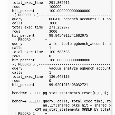
total_exec_time | 291.865911

rows            | 100000

hit_percent     | 100.0000000000000000

-[ RECORD 3 ]---+----------------------------------
query           | UPDATE pgbench_accounts SET abal
calls           | 3000

total_exec_time | 271.232977

rows            | 3000

hit_percent     | 98.8454011741682975

-[ RECORD 4 ]---+----------------------------------
query           | alter table pgbench_accounts add
calls           | 1

total_exec_time | 160.588563

rows            | 0

hit_percent     | 100.0000000000000000

-[ RECORD 5 ]---+----------------------------------
query           | vacuum analyze pgbench_accounts

calls           | 1

total_exec_time | 136.448116

rows            | 0

hit_percent     | 99.9201915403032721

bench=# SELECT pg_stat_statements_reset(0,0,0);

bench=# SELECT query, calls, total_exec_time, rows
               nullif(shared_blks_hit + shared_blk
          FROM pg_stat_statements ORDER BY total_e
-[ RECORD 1 ]---+----------------------------------