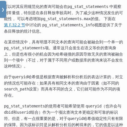
可以对其应用规范化的查询可能会在
中观察
pg_stat_statements
❯
到常量值，特别是在条目释放率较高时。为了减少这种情况发生的可
能性， 可以考虑增加
的值。 下面在
pg_stat_statements.max
第 F.32.2 节
中讨论的
视图提供了关于
pg_stat_statements_info
条目释放的统计信息。
在某些情况中，具有明显不同文本的查询可能会被融合到一个单一的
项。通常这只会发生在语义等价的查询身
pg_stat_statements
上，但是也有很小的机会因为哈希碰撞的原因导致无关的查询被融合
到一个项中（不过，对于属于不同用户或数据库的查询来说不会发生
这种情况）。
由于
哈希值是根据查询被解析和分析后的表达计算的，对立
queryid
的情况也可能存在：如果具有相同文本的查询由于因素（如不同的
设置）而具有不同的含义，它们就可能作为不同的项
search_path
存在。
的使用者可能希望使用
（也许会与
pg_stat_statements
queryid
和
组合）作为一个项比查询文本更稳定和可靠的标识
dbid
userid
符。但是，有一点很重要的是，对于
哈希值稳定性只有有限
queryid
的保障。因为该标识符是从解析分析后的树得来的，它的值是以这种