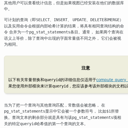
其他用户可以查看统计信息，但是如果视图已经安装在他们的数据库
中。
可计划的查询（即
、
、
、
和
）
SELECT
INSERT
UPDATE
DELETE
MERGE
以及实用命令会根据内部哈希计算的结果，将具有相同查询结构的命
令 合并为一个
条目。通常， 如果两个查询在
pg_stat_statements
语义上等价，除了查询中出现的字面常量值不同之外， 它们会被视
为相同。
注意
以下有关常量替换和
的详细信息仅适用于
compute_query_
queryid
果您使用外部模块来计算
，您应该参考该外部模块的文档
queryid
当为了把一个查询与其他查询匹配，常数值会被忽略， 在
显示中它会被一个参数符号， 比如
所替
pg_stat_statements
$1
换。查询文本的剩余部分就是具有与该
项相
pg_stat_statements
关的特定
哈希值的第一个查询的文本。
queryid