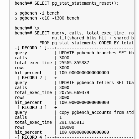
bench=# SELECT pg_stat_statements_reset();

$ pgbench -i bench

$ pgbench -c10 -t300 bench

bench=# \x

bench=# SELECT query, calls, total_exec_time, rows
               nullif(shared_blks_hit + shared_blk
          FROM pg_stat_statements ORDER BY total_e
-[ RECORD 1 ]---+----------------------------------
query           | UPDATE pgbench_branches SET bbal
calls           | 3000

total_exec_time | 25565.855387

rows            | 3000

hit_percent     | 100.0000000000000000

-[ RECORD 2 ]---+----------------------------------
query           | UPDATE pgbench_tellers SET tbala
calls           | 3000

total_exec_time | 20756.669379

rows            | 3000

hit_percent     | 100.0000000000000000

-[ RECORD 3 ]---+----------------------------------
query           | copy pgbench_accounts from stdin

calls           | 1

total_exec_time | 291.865911

rows            | 100000

hit_percent     | 100.0000000000000000

-[ RECORD 4 ]---+----------------------------------