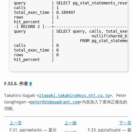
query           | SELECT pg_stat_statements_reset(0
calls           | 1

total_exec_time | 0.189497

rows            | 1

hit_percent     |

-[ RECORD 2 ]---+----------------------------------
query           | SELECT query, calls, total_exec_
                |                nullif(shared_blk
                |           FROM pg_stat_statement
calls           | 0

total_exec_time | 0

rows            | 0

hit_percent     |

F.32.6. 作者
#
Takahiro Itagaki
。Peter
<
itagaki.takahiro@oss.ntt.co.jp
>
Geoghegan
为其加入了查询正规化的
<
peter@2ndquadrant.com
>
功能。
上一页
上一级
下一页
F.31. pgrowlocks — 显示
F.33. pgstattuple — 获