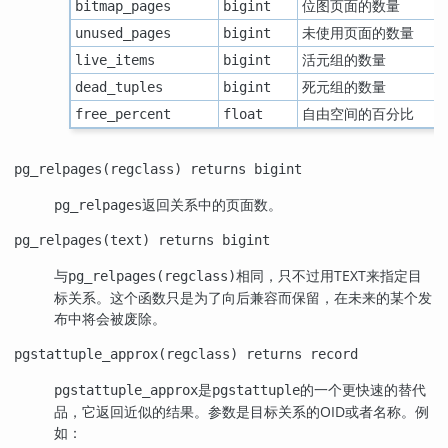
位图页面的数量
bitmap_pages
bigint
未使用页面的数量
unused_pages
bigint
活元组的数量
live_items
bigint
死元组的数量
dead_tuples
bigint
自由空间的百分比
free_percent
float
pg_relpages(regclass) returns bigint
返回关系中的页面数。
pg_relpages
pg_relpages(text) returns bigint
与
相同，只不过用TEXT来指定目
pg_relpages(regclass)
标关系。这个函数只是为了向后兼容而保留，在未来的某个发
布中将会被废除。
pgstattuple_approx(regclass) returns record
是
的一个更快速的替代
pgstattuple_approx
pgstattuple
品，它返回近似的结果。参数是目标关系的OID或者名称。例
如：