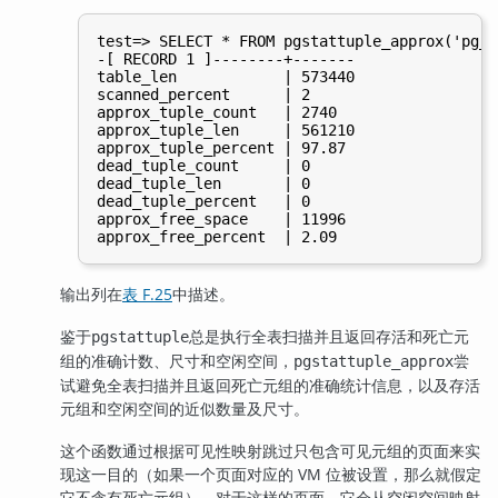
test=> SELECT * FROM pgstattuple_approx('pg_c
-[ RECORD 1 ]--------+-------

table_len            | 573440

scanned_percent      | 2

approx_tuple_count   | 2740

approx_tuple_len     | 561210

approx_tuple_percent | 97.87

dead_tuple_count     | 0

dead_tuple_len       | 0

dead_tuple_percent   | 0

approx_free_space    | 11996

输出列在
表 F.25
中描述。
鉴于
总是执行全表扫描并且返回存活和死亡元
pgstattuple
组的准确计数、尺寸和空闲空间，
尝
pgstattuple_approx
试避免全表扫描并且返回死亡元组的准确统计信息，以及存活
元组和空闲空间的近似数量及尺寸。
这个函数通过根据可见性映射跳过只包含可见元组的页面来实
现这一目的（如果一个页面对应的 VM 位被设置，那么就假定
它不含有死亡元组）。对于这样的页面，它会从空闲空间映射