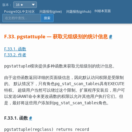
版本：
纠错本页面
PostgreSQL中文社区
问题报告(gitee)
问题报告(github)
搜索
F.33. pgstattuple — 获取元组级别的统计信息
#
F.33.1. 函数
F.33.2. 作者
模块提供多种函数来获取元组级别的统计信息。
pgstattuple
由于这些函数返回详细的页面级信息，因此默认访问权限是受限制
的。 默认情况下，只有角色
具有
pg_stat_scan_tables
EXECUTE
特权。 超级用户当然可以绕过这个限制。扩展程序安装后，用户可
以发送
命令来更改函数的权限以允许其他用户执行它们。但
GRANT
是，最好将这些用户添加到
角色。
pg_stat_scan_tables
F.33.1. 函数
#
pgstattuple(regclass) returns record