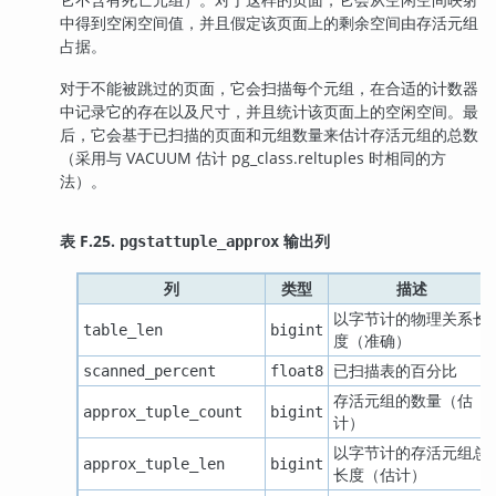
中得到空闲空间值，并且假定该页面上的剩余空间由存活元组
占据。
对于不能被跳过的页面，它会扫描每个元组，在合适的计数器
中记录它的存在以及尺寸，并且统计该页面上的空闲空间。最
后，它会基于已扫描的页面和元组数量来估计存活元组的总数
（采用与 VACUUM 估计 pg_class.reltuples 时相同的方
法）。
表 F.25.
输出列
pgstattuple_approx
列
类型
描述
以字节计的物理关系长
table_len
bigint
度（准确）
已扫描表的百分比
scanned_percent
float8
存活元组的数量（估
approx_tuple_count
bigint
计）
以字节计的存活元组总
approx_tuple_len
bigint
长度（估计）