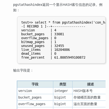
返回一个显示HASH索引信息的记录。例
pgstathashindex
如：
test=> select * from pgstathashindex('con_has
-[ RECORD 1 ]--+-----------------

version        | 4

bucket_pages   | 33081

overflow_pages | 0

bitmap_pages   | 1

unused_pages   | 32455

live_items     | 10204006

dead_items     | 0

输出字段是：
字段
类型
描述
HASH版本号
version
integer
存储桶页面的数量
bucket_pages
bigint
溢出页面的数量
overflow_pages
bigint