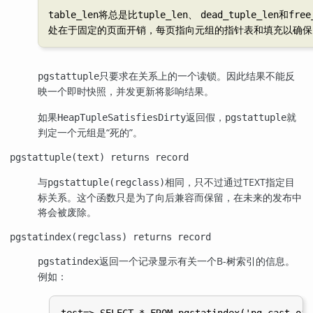
将总是比
、
和
table_len
tuple_len
dead_tuple_len
free
处在于固定的页面开销，每页指向元组的指针表和填充以确保
只要求在关系上的一个读锁。因此结果不能反
pgstattuple
映一个即时快照，并发更新将影响结果。
如果
返回假，
就
HeapTupleSatisfiesDirty
pgstattuple
判定一个元组是
“
死的
”
。
pgstattuple(text) returns record
与
相同，只不过通过TEXT指定目
pgstattuple(regclass)
标关系。这个函数只是为了向后兼容而保留，在未来的发布中
将会被废除。
pgstatindex(regclass) returns record
返回一个记录显示有关一个B-树索引的信息。
pgstatindex
例如：