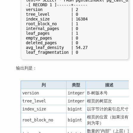
test=> SELECT * FROM pgstatindex('pg_cast_oid
-[ RECORD 1 ]------+------

version            | 2

tree_level         | 0

index_size         | 16384

root_block_no      | 1

internal_pages     | 0

leaf_pages         | 1

empty_pages        | 0

deleted_pages      | 0

avg_leaf_density   | 54.27

输出列是：
列
类型
描述
B-树版本号
version
integer
根页的树层次
tree_level
integer
以字节计的索引总尺寸
index_size
bigint
根页的位置（如果没有
root_block_no
bigint
则为零）
数量的
“
内部
”
（上层）页