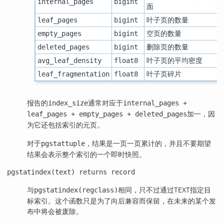
internal_pages
bigint
面
叶子页的数量
leaf_pages
bigint
空页的数量
empty_pages
bigint
删除页的数量
deleted_pages
bigint
叶子页的平均密度
avg_leaf_density
float8
叶子页碎片
leaf_fragmentation
float8
报告的
通常对应于
index_size
internal_pages +
加一，因
leaf_pages + empty_pages + deleted_pages
为它还包括索引的元页。
对于
，结果是一页一页累计的，并且不要期望
pgstattuple
结果会表示整个索引的一个即时快照。
pgstatindex(text) returns record
与
相同，只不过通过TEXT指定目
pgstatindex(regclass)
标索引。这个函数只是为了向后兼容而保留，在未来的某个发
布中将会被废除。