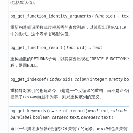
(包括默认值)。
(
) →
pg_get_function_identity_arguments
func
oid
text
重新构造标识函数或过程所需的参数列表，以其应出现在
ALTER F
中的形式。这个表单省略默认值。
(
) →
pg_get_function_result
func
oid
text
重构函数的
子句，以其需要出现在
中
RETURNS
CREATE FUNCTION
程，返回
。
NULL
(
[
,
,
pg_get_indexdef
index
oid
column
integer
pretty
boo
重构针对索引的创建命令。(这是一个反编译的重构，而不是命令的
提供了
而且不为零，则只重构该列的定义。
column
() →
(
,
pg_get_keywords
setof record
word
text
catcode
"c
,
,
)
barelabel
boolean
catdesc
text
baredesc
text
返回一组描述服务器识别的SQL关键字的记录。
列包含关键字
word