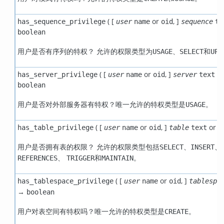
( [
or
,
]
has_sequence_privilege
user
name
oid
sequence
te
boolean
用户是否有序列的特权？ 允许的权限类型为
、
和
USAGE
SELECT
UPD
( [
or
,
]
o
has_server_privilege
user
name
oid
server
text
boolean
用户是否对外部服务器有特权？唯一允许的特权类型是
。
USAGE
( [
or
,
]
or
has_table_privilege
user
name
oid
table
text
o
用户是否拥有表的权限？ 允许的权限类型包括
、
、
SELECT
INSERT
、
和
。
REFERENCES
TRIGGER
MAINTAIN
( [
or
,
]
has_tablespace_privilege
user
name
oid
tablespa
→
boolean
用户对表空间有特权吗？唯一允许的特权类型是
。
CREATE