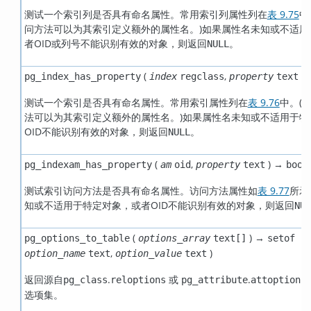
测试一个索引列是否具有命名属性。常用索引列属性列在
表 9.75
中
问方法可以为其索引定义额外的属性名。)如果属性名未知或不适用
者OID或列号不能识别有效的对象，则返回
。
NULL
(
,
)
pg_index_has_property
index
regclass
property
text
测试一个索引是否具有命名属性。常用索引属性列在
表 9.76
中。(
法可以为其索引定义额外的属性名。)如果属性名未知或不适用于特
OID不能识别有效的对象，则返回
。
NULL
(
,
) →
pg_indexam_has_property
am
oid
property
text
bool
测试索引访问方法是否具有命名属性。访问方法属性如
表 9.77
所示
知或不适用于特定对象，或者OID不能识别有效的对象，则返回
NUL
(
) →
pg_options_to_table
options_array
text[]
setof r
,
)
option_name
text
option_value
text
返回源自
.
或
.
pg_class
reloptions
pg_attribute
attoptions
选项集。