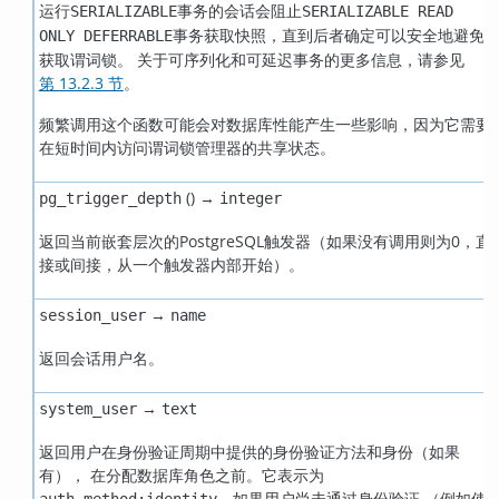
运行
事务的会话会阻止
SERIALIZABLE
SERIALIZABLE READ
事务获取快照，直到后者确定可以安全地避免
ONLY DEFERRABLE
获取谓词锁。 关于可序列化和可延迟事务的更多信息，请参见
第 13.2.3 节
。
频繁调用这个函数可能会对数据库性能产生一些影响，因为它需要
在短时间内访问谓词锁管理器的共享状态。
() →
pg_trigger_depth
integer
返回当前嵌套层次的
PostgreSQL
触发器（如果没有调用则为0，直
接或间接，从一个触发器内部开始）。
→
session_user
name
返回会话用户名。
→
system_user
text
返回用户在身份验证周期中提供的身份验证方法和身份（如果
有）， 在分配数据库角色之前。它表示为
，如果用户尚未通过身份验证 （例如使
auth_method:identity