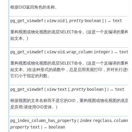
根据OID返回角色的名称。
(
[
,
] ) →
pg_get_viewdef
view
oid
pretty
boolean
text
重构视图或物化视图的底层
命令。(这是一个反编译的重构
SELECT
始文本。)
(
,
) →
pg_get_viewdef
view
oid
wrap_column
integer
text
重构视图或物化视图的底层
命令。(这是一个反编译的重构
SELECT
始文本。)在这种形式的函数中，总是启用美观打印，并对长行进行
它们小于指定的列数。
(
[
,
] ) →
pg_get_viewdef
view
text
pretty
boolean
text
根据视图的文本名称而不是它的OID，重构视图或物化视图的底层
S
是弃用;请使用OID变体。)
(
,
pg_index_column_has_property
index
regclass
column
i
) →
property
text
boolean