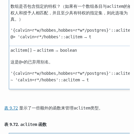
数组是否包含指定的特权？（如果有一个数组条目与
的被
aclitem
权人和授予人相匹配，并且至少具有特权的指定集，则此选项为
真。）
'{calvin=r*w/hobbes,hobbes=r*w*/postgres}'::aclitem
→
@> 'calvin=r*/hobbes'::aclitem
t
→
aclitem[]
~
aclitem
boolean
这是
的已弃用别名。
@>
'{calvin=r*w/hobbes,hobbes=r*w*/postgres}'::aclitem
→
~ 'calvin=r*/hobbes'::aclitem
t
表 9.72
显示了一些额外的函数来管理
类型。
aclitem
表 9.72.
函数
aclitem