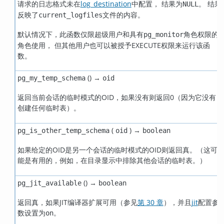
请求的日志格式未在
log_destination
中配置， 结果为
。 结果
NULL
反映了
文件的内容。
current_logfiles
默认情况下，此函数仅限超级用户和具有
角色权限的
pg_monitor
角色使用， 但其他用户也可以被授予EXECUTE权限来运行该函
数。
() →
pg_my_temp_schema
oid
返回当前会话的临时模式的OID，如果没有则返回0（因为它没有
创建任何临时表）。
(
) →
pg_is_other_temp_schema
oid
boolean
如果给定的OID是另一个会话的临时模式的OID则返回真。（这可
能是有用的，例如，在目录显示中排除其他会话的临时表。）
() →
pg_jit_available
boolean
返回真，如果
JIT
编译器扩展可用（参见
第 30 章
），并且
jit
配置参
数设置为
。
on