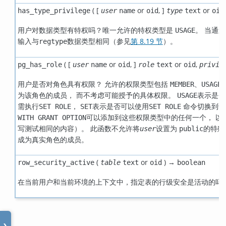
( [
or
,
]
or
has_type_privilege
user
name
oid
type
text
oid
用户对数据类型有特权吗？唯一允许的特权类型是
。 当通
USAGE
输入与
数据类型相同（参见
第 8.19 节
）。
regtype
( [
or
,
]
or
,
pg_has_role
user
name
oid
role
text
oid
privil
用户是否对角色具有权限？ 允许的权限类型包括
、
MEMBER
USAGE
为该角色的成员， 而不考虑可能授予的具体权限。
表示是否
USAGE
需执行
，
表示是否可以使用
命令切换到
SET ROLE
SET
SET ROLE
可以添加到这些权限类型中的任何一个， 以
WITH GRANT OPTION
写测试相同的内容）。 此函数不允许将
设置为
的特殊
user
public
成为真实角色的成员。
(
or
) →
row_security_active
table
text
oid
boolean
在当前用户和当前环境的上下文中，指定表的行级安全是活动的吗