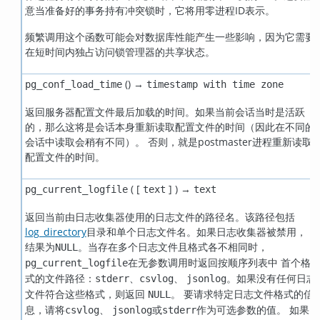
意当准备好的事务持有冲突锁时，它将用零进程ID表示。
频繁调用这个函数可能会对数据库性能产生一些影响，因为它需要
在短时间内独占访问锁管理器的共享状态。
() →
pg_conf_load_time
timestamp with time zone
返回服务器配置文件最后加载的时间。如果当前会话当时是活跃
的，那么这将是会话本身重新读取配置文件的时间（因此在不同的
会话中读取会稍有不同）。 否则，就是postmaster进程重新读取
配置文件的时间。
( [
] ) →
pg_current_logfile
text
text
返回当前由日志收集器使用的日志文件的路径名。该路径包括
log_directory
目录和单个日志文件名。如果日志收集器被禁用，
结果为
。当存在多个日志文件且格式各不相同时，
NULL
在无参数调用时返回按顺序列表中 首个格
pg_current_logfile
式的文件路径：
、
、
。如果没有任何日志
stderr
csvlog
jsonlog
文件符合这些格式，则返回
。 要请求特定日志文件格式的信
NULL
息，请将
、
或
作为可选参数的值。 如果
csvlog
jsonlog
stderr