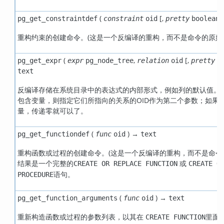
(
[
,
pg_get_constraintdef
constraint
oid
pretty
boolean
重构约束的创建命令。(这是一个反编译的重构，而不是命令的原始
(
,
[
,
pg_get_expr
expr
pg_node_tree
relation
oid
pretty
b
text
反编译存储在系统目录中的表达式的内部形式，例如列的默认值。 
包含变量，则指定它们所指向的关系的OID作为第二个参数；如果
量，传递零就可以了。
(
) →
pg_get_functiondef
func
oid
text
重构函数或过程的创建命令。(这是一个反编译的重构，而不是命令
结果是一个完整的
或
CREATE OR REPLACE FUNCTION
CREATE O
语句。
PROCEDURE
(
) →
pg_get_function_arguments
func
oid
text
重新构造函数或过程的参数列表，以其在
里面
CREATE FUNCTION