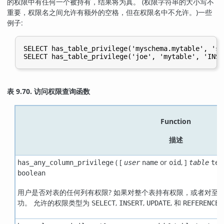
的权限中有任何一个被持有，结果将为真。 (权限字符串的大小写不
重要，权限名之间允许有额外的空格，但在权限名中不允许。)一些
例子:
SELECT has_table_privilege('myschema.mytable', 'sel
表 9.70. 访问权限查询函数
Function
描述
( [
or
,
]
has_any_column_privilege
user
name
oid
table
tex
boolean
用户是否对表的任何列有权限? 如果对整个表持有权限，或者对至
功。 允许的权限类型为
,
,
, 和
SELECT
INSERT
UPDATE
REFERENCES