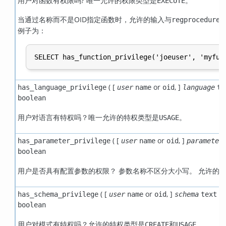
用户对函数有权限吗? 唯一允许的权限类型是
。
EXECUTE
当通过名称而不是OID指定函数时，允许的输入与
regprocedure
例子为：
( [
or
,
]
has_language_privilege
user
name
oid
language
te
boolean
用户对语言有特权吗？唯一允许的特权类型是
。
USAGE
( [
or
,
]
has_parameter_privilege
user
name
oid
parameter
boolean
用户是否具有配置参数的权限？ 参数名称不区分大小写。 允许的
( [
or
,
]
o
has_schema_privilege
user
name
oid
schema
text
boolean
用户对模式有特权吗？允许的特权类型是
和
。
CREATE
USAGE