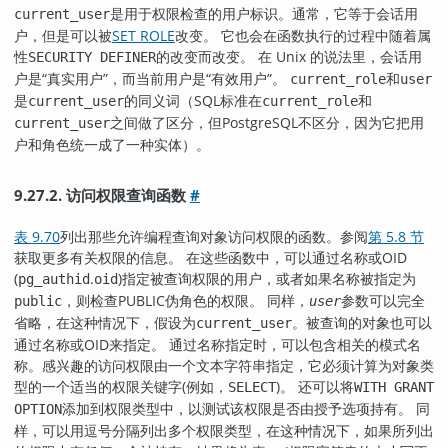
是用于权限检查的用户标识。通常，它等于会话用
current_user
户，但是可以被
SET ROLE
改变。 它也会在函数执行的过程中随着属
性
的改变而改变。 在 Unix 的说法里，会话用
SECURITY DEFINER
户是
“
真实用户
”
，而当前用户是
“
有效用户
”
。
和
current_role
user
是
的同义词（SQL标准在
和
current_user
current_role
之间做了区分，但
PostgreSQL
不区分，因为它把用
current_user
户和角色统一成了一种实体）。
9.27.2. 访问权限查询函数
#
表 9.70
列出那些允许编程查询对象访问权限的函数。参阅
第 5.8 节
获取更多有关权限的信息。 在这些函数中，可以通过名称或OID
(
.
)指定被查询权限的用户，或者如果名称被指定为
pg_authid
oid
，则检查PUBLIC伪角色的权限。 同样，
参数可以完全
public
user
省略，在这种情况下，假设为
。被查询的对象也可以
current_user
通过名称或OID来指定。 通过名称指定时，可以包含相关的模式名
称。感兴趣的访问权限由一个文本字符串指定，它必须计算为对象类
型的一个适当的权限关键字(例如，
)。 还可以将
SELECT
WITH GRANT
添加到权限类型中，以测试该权限是否由授予选项持有。 同
OPTION
样，可以用逗号分隔列出多个权限类型，在这种情况下，如果所列出