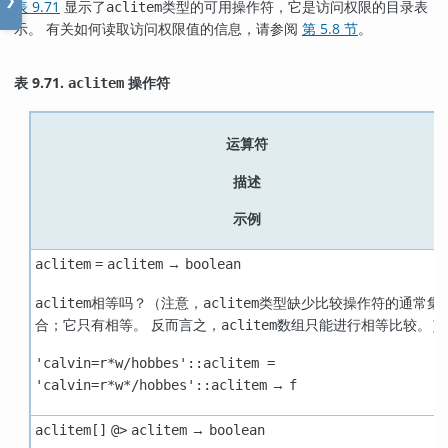
❯
表 9.71
显示了
类型的可用操作符，它是访问权限的目录表
aclitem
示。 有关如何读取访问权限值的信息，请参阅
第 5.8 节
。
表 9.71.
操作符
aclitem
运算符
描述
示例
→
aclitem
=
aclitem
boolean
相等吗？（注意，
类型缺少比较操作符的通常集
aclitem
aclitem
合；它只有相等。 反而言之，
数组只能进行相等比较。）
aclitem
'calvin=r*w/hobbes'::aclitem =
→
'calvin=r*w*/hobbes'::aclitem
f
→
aclitem[]
@>
aclitem
boolean