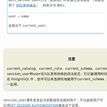
用了
信任身份验证
），则表示为
。
NULL
→
user
name
这相当于
。
current_user
注意
、
、
、
current_catalog
current_role
current_schema
curren
和
在
SQL
里有特殊的语法状态：它们被调用时
session_user
user
在 PostgreSQL 中，括号可以有选择性地被用于
current_schema
一起用。
通常是发起当前数据库连接的用户，不过超级用户可
session_user
以用
SET SESSION AUTHORIZATION
修改这个设置。