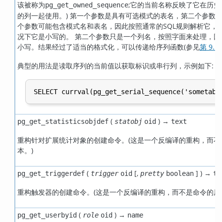
该被称为
;它的当前名称反映了它在历
pg_get_owned_sequence
的列一起使用。) 第一个参数是具有可选模式的表名，第二个参数
个参数可能包含模式名和表名，因此按照通常的SQL规则解析它，
况下它是小写的。 第二个参数只是一个列名，按照字面来处理，因
小写。结果经过了适当的格式化，可以传递给序列函数(参见
第 9.1
典型的用法是读取序列的当前值以获取标识或串行列，示例如下:
(
) →
pg_get_statisticsobjdef
statobj
oid
text
重构针对扩展统计对象的创建命令。(这是一个反编译的重构，而不
本。)
(
[
,
] ) →
pg_get_triggerdef
trigger
oid
pretty
boolean
te
重构触发器的创建命令。(这是一个反编译的重构，而不是命令的原
(
) →
pg_get_userbyid
role
oid
name