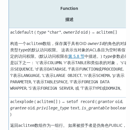
Function
描述
(
,
) →
acldefault
type
"char"
ownerId
oid
aclitem[]
构造一个
数组，保存属于具有OID
的角色的对象
aclitem
ownerId
类型
的默认访问权限。 这表示当对象的ACL条目为空时将假
type
定的访问权限。(默认访问权限在
第 5.8 节
中描述。)
参数必须
type
是以下之一： 'c'表示
, 'r'表示
和类似表的对象， 's'表
COLUMN
TABLE
示
, 'd'表示
, 'f'表示
或
,
SEQUENCE
DATABASE
FUNCTION
PROCEDURE
'l'表示
, 'L'表示
, 'n'表示
, 'p'表示
LANGUAGE
LARGE OBJECT
SCHEMA
, 't'表示
, 'F'表示
PARAMETER
TABLESPACE
FOREIGN DATA
, 'S'表示
, 或 'T'表示
或
。
WRAPPER
FOREIGN SERVER
TYPE
DOMAIN
(
) →
(
,
aclexplode
aclitem[]
setof record
grantor
oid
,
,
grantee
oid
privilege_type
text
is_grantable
boolean
)
返回
数组作为一组行。 如果被授予者是伪角色PUBLIC，
aclitem