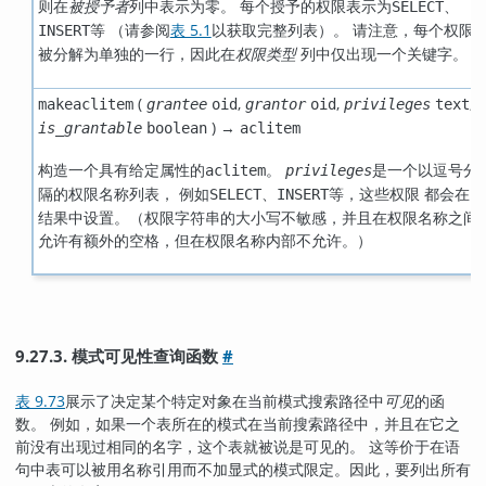
则在
列中表示为零。 每个授予的权限表示为
、
被授予者
SELECT
等 （请参阅
表 5.1
以获取完整列表）。 请注意，每个权限
INSERT
被分解为单独的一行，因此在
列中仅出现一个关键字。
权限类型
(
,
,
,
makeaclitem
grantee
oid
grantor
oid
privileges
text
) →
is_grantable
boolean
aclitem
构造一个具有给定属性的
。
是一个以逗号分
aclitem
privileges
隔的权限名称列表， 例如
、
等，这些权限 都会在
SELECT
INSERT
结果中设置。（权限字符串的大小写不敏感，并且在权限名称之间
允许有额外的空格，但在权限名称内部不允许。）
9.27.3. 模式可见性查询函数
#
表 9.73
展示了决定某个特定对象在当前模式搜索路径中
可见
的函
数。 例如，如果一个表所在的模式在当前搜索路径中，并且在它之
前没有出现过相同的名字，这个表就被说是可见的。 这等价于在语
句中表可以被用名称引用而不加显式的模式限定。因此，要列出所有