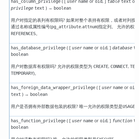
( [
or
,
]
or
has_column_privilege
user
name
oid
table
text
) →
privilege
text
boolean
用户对指定的表列有权限吗? 如果对整个表持有权限，或者对列授
通过名称或属性编号(
.
)指定列。 允许的权
pg_attribute
attnum
。
REFERENCES
( [
or
,
]
has_database_privilege
user
name
oid
database
te
boolean
用户对数据库有权限吗? 允许的权限类型为
,
,
CREATE
CONNECT
TEM
)。
TEMPORARY
( [
or
has_foreign_data_wrapper_privilege
user
name
oid
) →
text
boolean
用户是否拥有外部数据包装的权限? 唯一允许的权限类型是
USAGE
( [
or
,
]
has_function_privilege
user
name
oid
function
te
boolean