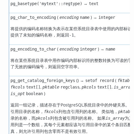
→
pg_basetype('mytext'::regtype)
text
(
) →
pg_char_to_encoding
encoding
name
integer
将提供的编码名称转换为表示在某些系统目录表中使用的内部标识符
提供了未知的编码名称，则返回
。
-1
(
) →
pg_encoding_to_char
encoding
integer
name
将在某些系统目录表中用作编码内部标识符的整数转换为可读的字符
了无效的编码编号，则返回空字符串。
() →
(
pg_get_catalog_foreign_keys
setof record
fktabl
,
,
,
fkcols
text[]
pktable
regclass
pkcols
text[]
is_array
)
is_opt
boolean
返回一组记录，描述存在于
PostgreSQL
系统目录中的外键关系。
f
引用目录的名称，
列包含引用列的名称。 类似地，
fkcols
pktabl
录的名称，而
列包含被引用列的名称。 如果
为真
pkcols
is_array
用列是一个数组，其每个元素都应该与引用目录中的某个条目匹配。
真，则允许引用列包含零而不是有效引用。