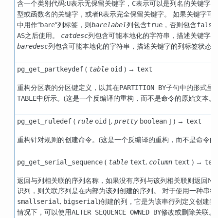
含一个类别代码:
表示无保留关键字，
表示可以是列名的关键字，
U
C
型或函数名的关键字，或者
表示完全保留关键字。 如果关键字可
R
中用作
“
bare
”
列标签，则
列包含
，否则包含
barelabel
true
false
之后使用。
列包含可能本地化的字符串，描述关键字的
AS
catdesc
列包含可能本地化的字符串，描述关键字的列标签状态
baredesc
(
) →
pg_get_partkeydef
table
oid
text
重构分区表的分区键定义，以其在
子句中的形式呈
PARTITION BY
中所示。(这是一个反编译的重构，而不是命令的原始文本。)
TABLE
(
[
,
] ) →
pg_get_ruledef
rule
oid
pretty
boolean
text
重构针对规则的创建命令。(这是一个反编译的重构，而不是命令的
(
,
) →
pg_get_serial_sequence
table
text
column
text
tex
返回与列相关联的序列名称，如果没有序列与该列相关联则返回NU
识列，则关联序列是在内部为该列创建的序列。 对于使用一种串行
,
)创建的列，它是为该串行列定义创建的
smallserial
bigserial
情况下，可以使用
修改或删除关联。
ALTER SEQUENCE OWNED BY