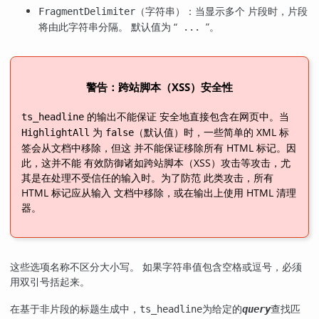
（字符串）：当显示多个 片段时，片段
FragmentDelimiter
将由此字符串分隔。 默认值为
“
”
。
...
警告：跨站脚本（XSS）安全性
的输出不能保证 安全地直接包含在网页中。当
ts_headline
为
（默认值）时，一些简单的 XML 标
HighlightAll
false
签会从文档中移除，但这 并不能保证移除所有 HTML 标记。因
此，这并不能 有效防御诸如跨站脚本（XSS）攻击等攻击，尤
其是在处理不受信任的输入时。为了防范 此类攻击，所有
HTML 标记应从输入 文档中移除，或在输出上使用 HTML 清理
器。
这些选项名称不区分大小写。 如果字符串值包含空格或逗号，必须
用双引号括起来。
在基于非片段的标题生成中，
为给定的
查找匹
ts_headline
query