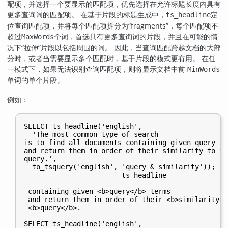
配项，并选择一个要显示的匹配项，优先选择在允许标题长度内具有
更多查询词的匹配项。 在基于片段的标题生成中，
定
ts_headline
位查询匹配项，并将每个匹配项拆分为
“
fragments
”
，每个匹配项不
超过
个词，首选具有更多查询词的片段，并且在可能的情
MaxWords
况下
“
拉伸
”
片段以包括周围的词。 因此，当查询匹配跨越文档的大部
分时，或者当需要显示多个匹配时，基于片段的模式更有用。 在任
一模式下，如果无法识别查询匹配项，则将显示文档中前
MinWords
单词的单个片段。
例如：
SELECT ts_headline('english',

  'The most common type of search

is to find all documents containing given query ter
and return them in order of their similarity to the
query.',

  to_tsquery('english', 'query & similarity'));

                        ts_headline

--------------------------------------------------
 containing given <b>query</b> terms              
 and return them in order of their <b>similarity</
 <b>query</b>.

SELECT ts_headline('english',
