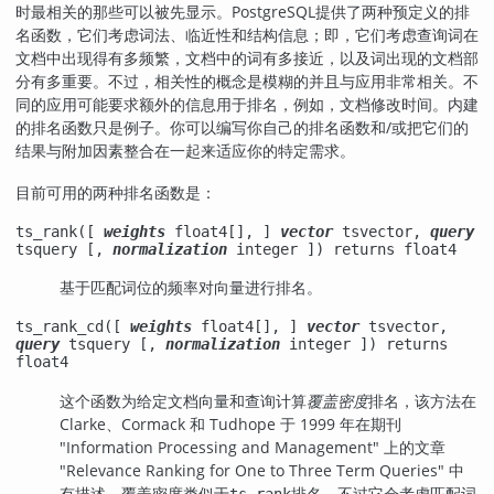
时最相关的那些可以被先显示。
PostgreSQL
提供了两种预定义的排
名函数，它们考虑词法、临近性和结构信息；即，它们考虑查询词在
文档中出现得有多频繁，文档中的词有多接近，以及词出现的文档部
分有多重要。不过，相关性的概念是模糊的并且与应用非常相关。不
同的应用可能要求额外的信息用于排名，例如，文档修改时间。内建
的排名函数只是例子。你可以编写你自己的排名函数和/或把它们的
结果与附加因素整合在一起来适应你的特定需求。
目前可用的两种排名函数是：
ts_rank([
weights
float4[]
,
]
vector
tsvector
,
query
tsquery
[
,
normalization
integer
]) returns
float4
基于匹配词位的频率对向量进行排名。
ts_rank_cd([
weights
float4[]
,
]
vector
tsvector
,
query
tsquery
[
,
normalization
integer
]) returns
float4
这个函数为给定文档向量和查询计算
覆盖密度
排名，该方法在
Clarke、Cormack 和 Tudhope 于 1999 年在期刊
"Information Processing and Management" 上的文章
"Relevance Ranking for One to Three Term Queries" 中
有描述。覆盖密度类似于
排名，不过它会考虑匹配词