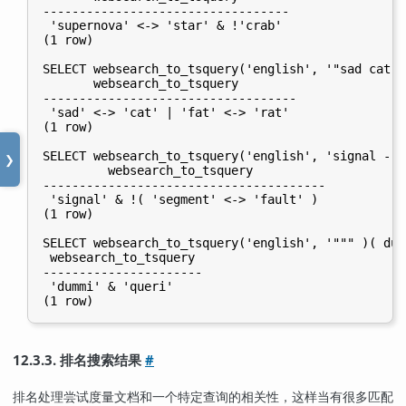
----------------------------------

 'supernova' <-> 'star' & !'crab'

(1 row)

SELECT websearch_to_tsquery('english', '"sad cat" 
       websearch_to_tsquery

-----------------------------------

 'sad' <-> 'cat' | 'fat' <-> 'rat'

(1 row)

SELECT websearch_to_tsquery('english', 'signal -"s
❯
         websearch_to_tsquery

---------------------------------------

 'signal' & !( 'segment' <-> 'fault' )

(1 row)

SELECT websearch_to_tsquery('english', '""" )( dum
 websearch_to_tsquery

----------------------

 'dummi' & 'queri'

12.3.3. 排名搜索结果
#
排名处理尝试度量文档和一个特定查询的相关性，这样当有很多匹配