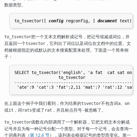
数据类型。
to_tsvector([
config
regconfig
, 
] 
document
text
) r
把一个文本文档解析成记号，把记号缩减成词位，并
to_tsvector
且返回一个
，它列出了词位以及词位在文档中的位置。文
tsvector
档被根据指定的或默认的文本搜索配置来处理。下面是一个简单例
子：
SELECT to_tsvector('english', 'a fat  cat sat on a
                  to_tsvector

---------------------------------------------------
在上面这个例子中我们看到，作为结果的
不包含词
、
tsvector
a
on
或
，词
变成了
，并且标点符号
被忽略了。
it
rats
rat
-
函数在内部调用了一个解析器，它把文档文本分解成
to_tsvector
记号并且为每一种记号分配一个类型。对于每一个记号，会去查询一
个词典列表（
第 12.6 节
），该列表会根据记号的类型而变化。第一