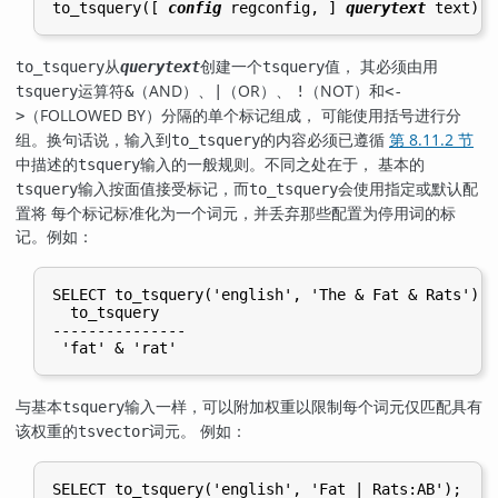
to_tsquery([
config
regconfig
, 
] 
querytext
text
) r
从
创建一个
值， 其必须由用
to_tsquery
querytext
tsquery
运算符
（AND）、
（OR）、
（NOT）和
tsquery
&
|
!
<-
（FOLLOWED BY）分隔的单个标记组成， 可能使用括号进行分
>
组。换句话说，输入到
的内容必须已遵循
第 8.11.2 节
to_tsquery
中描述的
输入的一般规则。不同之处在于， 基本的
tsquery
输入按面值接受标记，而
会使用指定或默认配
tsquery
to_tsquery
置将 每个标记标准化为一个词元，并丢弃那些配置为停用词的标
记。例如：
SELECT to_tsquery('english', 'The & Fat & Rats');

  to_tsquery

---------------

与基本
输入一样，可以附加权重以限制每个词元仅匹配具有
tsquery
该权重的
词元。 例如：
tsvector
SELECT to_tsquery('english', 'Fat | Rats:AB');
