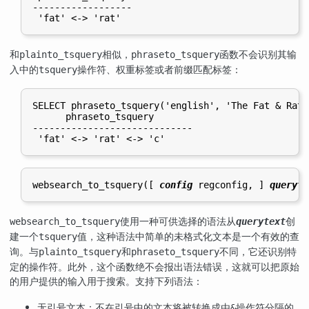
------------------

和
相似，
函数不会识别其输
plainto_tsquery
phraseto_tsquery
入中的
操作符、权重标签或者前缀匹配标签：
tsquery
SELECT phraseto_tsquery('english', 'The Fat & Rats:
      phraseto_tsquery

-----------------------------

websearch_to_tsquery([
config
regconfig
, 
] 
queryte
使用一种可供选择的语法从
创
websearch_to_tsquery
querytext
建一个
值，这种语法中简单的未格式化文本是一个有效的查
tsquery
询。与
和
不同，它还识别特
plainto_tsquery
phraseto_tsquery
定的操作符。此外，这个函数绝不会报出语法错误，这就可以把原始
的用户提供的输入用于搜索。支持下列语法：
：不在引号中的文本将被转换成由
操作符分隔的
无引号文本
&