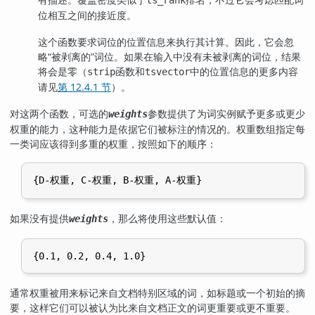
ts_rank
位相互之间的接近度。
这个函数要求词位的位置信息来执行其计算。因此，它会忽
略
“
被剥离的
”
词位。如果在输入中没有未被剥离的词位，结果
将会是零（
函数和
中的位置信息的更多内容
strip
tsvector
请见
第 12.4.1 节
）。
对这两个函数，可选的
参数提供了为词实例赋予更多或更少
weights
权重的能力，这种能力是依据它们被标注的情况的。权重数组指定每
一类词应该得到多重的权重，按照如下的顺序：
如果没有提供
，那么将使用这些默认值：
weights
通常权重被用来标记来自文档特别区域的词，如标题或一个初始的摘
要，这样它们可以被认为比来自文档正文的词更重要或更不重要。