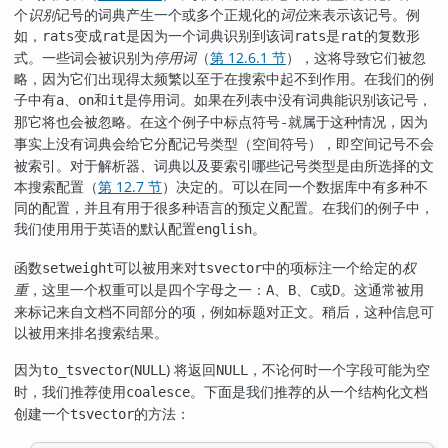
个
识别
记号的词典产生一个或多个正规化的
词位
来表示该记号。例
如，
变成
是因为一个词典识别到该词
是
的复数形
rats
rat
rats
rat
式。一些词会被识别为
停用词
（
第 12.6.1 节
），这将导致它们被忽
略，因为它们出现得太频繁以至于在搜索中起不到作用。在我们的例
子中有
、
和
是停用词。如果在列表中没有词典能识别该记号，
a
on
it
那它将也会被忽略。在这个例子中标点符号
就属于这种情况，因为
-
事实上没有词典会给它分配记号类型（
），即空间记号不会
空间符号
被索引。对于解析器、词典以及要索引哪些记号类型是由所选择的文
本搜索配置（
第 12.7 节
）决定的。可以在同一个数据库中有多种不
同的配置，并且有用于很多种语言的预定义配置。在我们的例子中，
我们使用用于英语的默认配置
。
english
函数
可以被用来对
中的项标注一个给定的
权
setweight
tsvector
重
，这里一个权重可以是四个字母之一：
、
、
或
。这通常被用
A
B
C
D
来标记来自文档不同部分的项，例如标题对正文。稍后，这种信息可
以被用来排名搜索结果。
因为
(
) 将返回
，不论何时一个字段可能为空
to_tsvector
NULL
NULL
时，我们推荐使用
。下面是我们推荐的从一个结构化文档
coalesce
创建一个
的方法：
tsvector