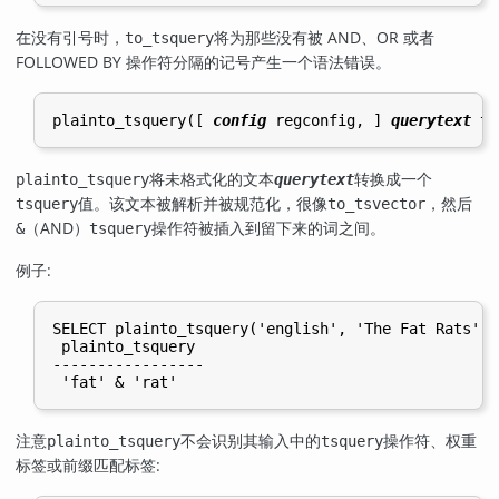
在没有引号时，
将为那些没有被 AND、OR 或者
to_tsquery
FOLLOWED BY 操作符分隔的记号产生一个语法错误。
plainto_tsquery([
config
regconfig
, 
] 
querytext
te
将未格式化的文本
转换成一个
plainto_tsquery
querytext
值。该文本被解析并被规范化，很像
，然后
tsquery
to_tsvector
（AND）
操作符被插入到留下来的词之间。
&
tsquery
例子:
SELECT plainto_tsquery('english', 'The Fat Rats');

 plainto_tsquery

-----------------

注意
不会识别其输入中的
操作符、权重
plainto_tsquery
tsquery
标签或前缀匹配标签: