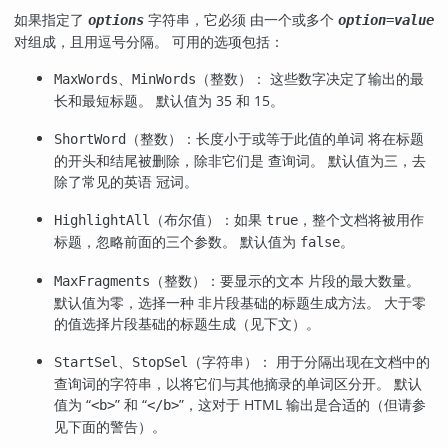
如果指定了
字符串，它必须 由一个或多个
options
option
=
value
对组成，且用逗号分隔。 可用的选项包括：
、
（整数）： 这些数字决定了输出的最
MaxWords
MinWords
长和最短标题。 默认值为 35 和 15。
（整数）：长度小于或等于此值的单词 将在标题
ShortWord
的开头和结尾被删除，除非它们是 查询词。 默认值为三，去
除了常见的英语 冠词。
（布尔值）：如果
，整个文档将被用作
HighlightAll
true
标题，忽略前面的三个参数。 默认值为
。
false
（整数）：要显示的文本 片段的最大数量。
MaxFragments
默认值为零，选择一种 非片段基础的标题生成方法。 大于零
的值选择片段基础的标题生成（见下文）。
、
（字符串）： 用于分隔出现在文档中的
StartSel
StopSel
查询词的字符串，以将它们与其他摘录的单词区分开。 默认
值为
“
”
和
“
”
，这对于 HTML 输出是合适的（但请参
<b>
</b>
见下面的警告）。