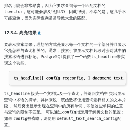
排名可能会非常昂贵，因为它要求查询每一个匹配文档的
，这可能会涉及很多I/O，因此很慢。不幸的是，这几乎不
tsvector
可能避免，因为实际查询常常导致大量的匹配。
12.3.4. 高亮结果
#
要表示搜索结果，理想的方式是显示每一个文档的一个部分并且显示
它是怎样与查询相关的。通常，搜索引擎显示文档片段时会对其中的
搜索术语进行标记。
PostgreSQL
提供了一个函数
来实
ts_headline
现这个功能。
ts_headline([
config
regconfig
, 
] 
document
text
, 
q
接受一个文档以及一个查询，并返回文档中 突出显示
ts_headline
查询中术语的摘录。具体来说，该函数将使用查询选择相关的文本片
段， 然后突出显示出现在查询中的所有单词，即使这些单词的位置
与查询的限制不匹配。 可以通过
指定用于解析文档的配置；
config
如果
被省略，则使用
配
config
default_text_search_config
置。