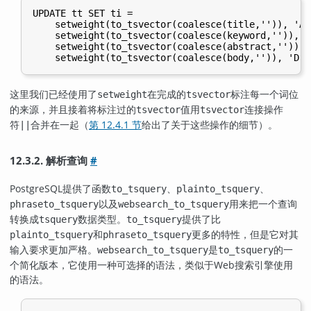
UPDATE tt SET ti =

    setweight(to_tsvector(coalesce(title,'')), 'A')
    setweight(to_tsvector(coalesce(keyword,'')), 'B
    setweight(to_tsvector(coalesce(abstract,'')), '
这里我们已经使用了
在完成的
标注每一个词位
setweight
tsvector
的来源，并且接着将标注过的
值用
连接操作
tsvector
tsvector
符
合并在一起（
第 12.4.1 节
给出了关于这些操作的细节）。
||
12.3.2. 解析查询
#
PostgreSQL
提供了函数
、
、
to_tsquery
plainto_tsquery
以及
用来把一个查询
phraseto_tsquery
websearch_to_tsquery
转换成
数据类型。
提供了比
tsquery
to_tsquery
和
更多的特性，但是它对其
plainto_tsquery
phraseto_tsquery
输入要求更加严格。
是
的一
websearch_to_tsquery
to_tsquery
个简化版本，它使用一种可选择的语法，类似于Web搜索引擎使用
的语法。