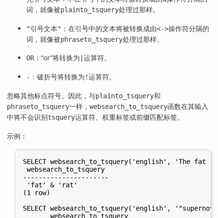
词，就像被
处理过那样。
plainto_tsquery
：在引号中的文本将被转换成由
操作符分隔的
"引号文本"
<->
词，就像被
处理过那样。
phraseto_tsquery
：
“
or
”
将转换为
运算符。
OR
|
：破折号将转换为
运算符。
-
!
忽略其他标点符号。因此，与
和
plainto_tsquery
一样，
函数在其输入
phraseto_tsquery
websearch_to_tsquery
中将不会识别
运算符、权重标签或前缀匹配标签。
tsquery
示例：
SELECT websearch_to_tsquery('english', 'The fat rat
 websearch_to_tsquery

----------------------

 'fat' & 'rat'

(1 row)

SELECT websearch_to_tsquery('english', '"supernova
       websearch_to_tsquery
