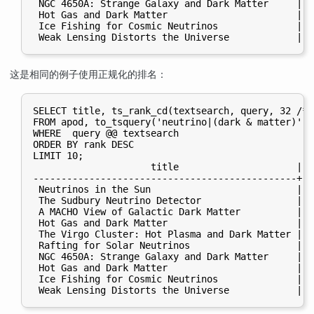
 NGC 4650A: Strange Galaxy and Dark Matter     |  1
 Hot Gas and Dark Matter                       |   
 Ice Fishing for Cosmic Neutrinos              |   
这是相同的例子使用正规化的排名：
SELECT title, ts_rank_cd(textsearch, query, 32 /* 
FROM apod, to_tsquery('neutrino|(dark & matter)') q
WHERE  query @@ textsearch

ORDER BY rank DESC

LIMIT 10;

                     title                     |  
-----------------------------------------------+--
 Neutrinos in the Sun                          | 0
 The Sudbury Neutrino Detector                 | 0
 A MACHO View of Galactic Dark Matter          | 0
 Hot Gas and Dark Matter                       |  
 The Virgo Cluster: Hot Plasma and Dark Matter | 0
 Rafting for Solar Neutrinos                   | 0
 NGC 4650A: Strange Galaxy and Dark Matter     | 0
 Hot Gas and Dark Matter                       | 0
 Ice Fishing for Cosmic Neutrinos              | 0