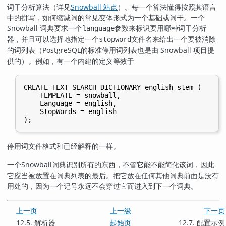
词干分析算法（详见
Snowball 站点
）。每一个算法懂得按照其语言
中的拼写，如何缩减词的常见变体形式为一个基础或词干。一个
Snowball 词典要求一个
参数来标识要用哪种词干分析
language
器，并且可以选择地指定一个
文件名来给出一个要被消除
stopword
的词列表（
PostgreSQL
的标准停用词列表也是由 Snowball 项目提
供的）。例如，有一个内建的定义等效于
CREATE TEXT SEARCH DICTIONARY english_stem (

    TEMPLATE = snowball,

    Language = english,

    StopWords = english

停用词文件格式和已经解释的一样。
一个
Snowball
词典识别所有的东西，不管它能不能简化该词，因此
它应当被放置在词典列表的最后。把它放在任何其他词典前面是没有
用处的，因为一个记号永远不会穿过它而进入到下一个词典。
上一页
上一级
下一页
12.5. 解析器
起始页
12.7. 配置示例