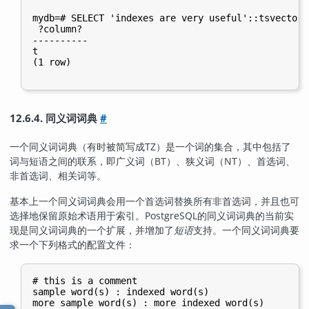
mydb=# SELECT 'indexes are very useful'::tsvector 
 ?column?

----------

t

(1 row)

12.6.4. 同义词词典
#
一个同义词词典（有时被简写成
TZ
）是一个词的集合，其中包括了
词与短语之间的联系，即广义词（
BT
）、狭义词（
NT
）、首选词、
非首选词、相关词等。
基本上一个同义词词典会用一个首选词替换所有非首选词，并且也可
选择地保留原始术语用于索引。
PostgreSQL
的同义词词典的当前实
现是同义词词典的一个扩展，并增加了
短语
支持。一个同义词词典要
求一个下列格式的配置文件：
# this is a comment

sample word(s) : indexed word(s)

more sample word(s) : more indexed word(s)
