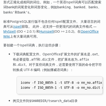
形式正规化成相同的词位。例如，一个英语
Ispell
词典可以匹配搜索
词
的词尾变化和词形变化，例如
、
、
、
bank
banking
banked
banks
和
。
banks'
bank's
标准
PostgreSQL
发行版不包含任何
Ispell
配置文件。 大量语言的词
典可从
Ispell
获取。 此外，还支持一些更现代的词典文件格式 —
MySpell
(OO < 2.0.1) 和
Hunspell
(OO >= 2.0.2)。在
OpenOffice
Wiki
上有大量词典可用。
要创建一个
Ispell
词典，执行这些步骤：
下载词典配置文件。
OpenOffice
扩展文件的扩展名是
。
.oxt
有必要提取
和
文件，把扩展名改为
.aff
.dic
.affix
和
。对于某些词典文件，还需要使用下面的命令把字符
.dict
转换成 UTF-8 编码（例如挪威语词典）：
iconv -f ISO_8859-1 -t UTF-8 -o nn_no.affix n
拷贝文件到
目录
$SHAREDIR/tsearch_data