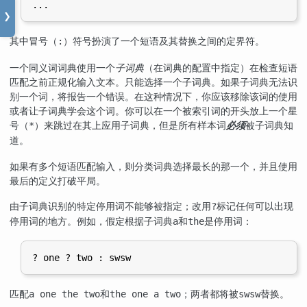
❯
其中冒号（
）符号扮演了一个短语及其替换之间的定界符。
:
一个同义词词典使用一个
子词典
（在词典的配置中指定）在检查短语
匹配之前正规化输入文本。只能选择一个子词典。如果子词典无法识
别一个词，将报告一个错误。在这种情况下，你应该移除该词的使用
或者让子词典学会这个词。你可以在一个被索引词的开头放上一个星
号（
）来跳过在其上应用子词典，但是所有样本词
必须
被子词典知
*
道。
如果有多个短语匹配输入，则分类词典选择最长的那一个，并且使用
最后的定义打破平局。
由子词典识别的特定停用词不能够被指定；改用
标记任何可以出现
?
停用词的地方。例如，假定根据子词典
和
是停用词：
a
the
匹配
和
；两者都将被
替换。
a one the two
the one a two
swsw