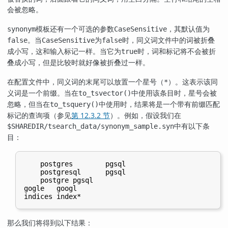
会被忽略。
模板还有一个可选的参数
，其默认值为
synonym
CaseSensitive
。当
为
时，同义词文件中的词被折叠
false
CaseSensitive
false
成小写，这和输入标记一样。当它为
时，词和标记将不会被折
true
叠成小写，但是比较时就好像被折叠过一样。
在配置文件中，同义词的末尾可以放置一个星号（
）。这表示该同
*
义词是一个前缀。当在
中使用该条目时，星号会被
to_tsvector()
忽略，但当在
中使用时，结果将是一个带有前缀匹配
to_tsquery()
标记的查询项（参见
第 12.3.2 节
）。例如，假设我们在
中有以下条
$SHAREDIR/tsearch_data/synonym_sample.syn
目：
    postgres        pgsql

    postgresql      pgsql

    postgre pgsql

gogle   googl

那么我们将得到以下结果：