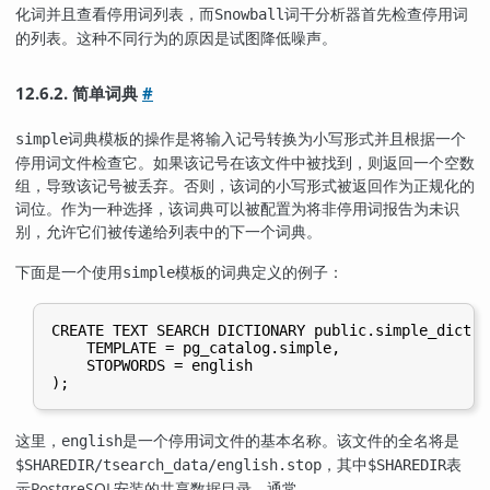
化词并且查看停用词列表，而
词干分析器首先检查停用词
Snowball
的列表。这种不同行为的原因是试图降低噪声。
12.6.2. 简单词典
#
词典模板的操作是将输入记号转换为小写形式并且根据一个
simple
停用词文件检查它。如果该记号在该文件中被找到，则返回一个空数
组，导致该记号被丢弃。否则，该词的小写形式被返回作为正规化的
词位。作为一种选择，该词典可以被配置为将非停用词报告为未识
别，允许它们被传递给列表中的下一个词典。
下面是一个使用
模板的词典定义的例子：
simple
CREATE TEXT SEARCH DICTIONARY public.simple_dict (

    TEMPLATE = pg_catalog.simple,

    STOPWORDS = english

这里，
是一个停用词文件的基本名称。该文件的全名将是
english
，其中
表
$SHAREDIR/tsearch_data/english.stop
$SHAREDIR
示
PostgreSQL
安装的共享数据目录，通常