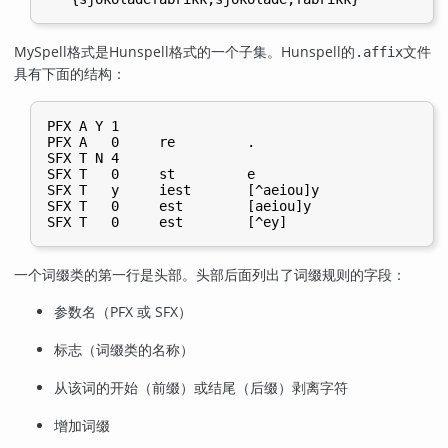
MySpell
格式是
Hunspell
格式的一个子集。
Hunspell
的
文件
.affix
具有下面的结构：
PFX A Y 1

PFX A   0     re         .

SFX T N 4

SFX T   0     st         e

SFX T   y     iest       [^aeiou]y

SFX T   0     est        [aeiou]y

一个词缀类的第一行是头部。头部后面列出了词缀规则的字段：
参数名（PFX 或 SFX）
标志（词缀类的名称）
从该词的开始（前缀）或结尾（后缀）剥离字符
增加词缀