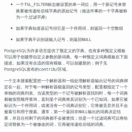
一个
标志被设置的单一词位，用一个新记号来替
TSL_FILTER
换要被传递给后续字典的原始记号（做这件事的一个字典被称
为一个
过滤字典
）
如果字典知道该记号但它是一个停用词，则返回一个空数组
如果字典不识别该输入记号，则返回
NULL
PostgreSQL
为许多语言提供了预定义的字典。也有多种预定义模板
可以用于创建带自定义参数的新词典。每一种预定义词典模板在下面
描述。如果没有合适的现有模板，可以创建新的；例子见
PostgreSQL
发布的
区域。
contrib/
一个文本搜索配置把一个解析器和一组处理解析器输出记号的词典绑
定在一起。对于每一种解析器能返回的记号类型，配置都指定了一个
单独的词典列表。当该类型的一个记号被解析器找到时，每一个词典
都被按照顺序查询，直到某个词典将其识别为一个已知词。如果它被
标识为一个停用词，或者没有一个词典识别它，它将被丢弃并且不会
被索引和用于搜索。通常，第一个返回非
输出的词典决定结
NULL
果，并且任何剩下的词典都不会被查找；但是一个过滤词典可以将给
定词替换为一个被修改的词，它再被传递给后续的词典。