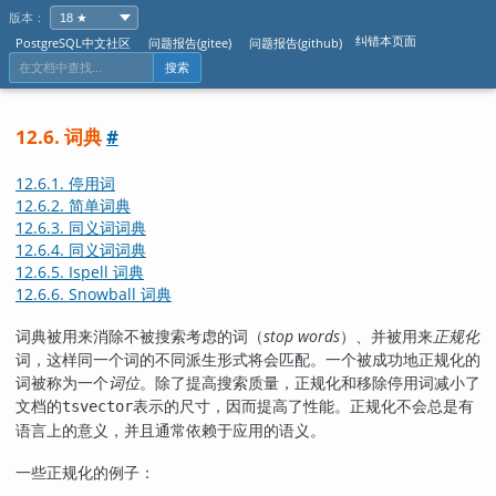
版本：
纠错本页面
PostgreSQL中文社区
问题报告(gitee)
问题报告(github)
搜索
12.6. 词典
#
12.6.1. 停用词
12.6.2. 简单词典
12.6.3. 同义词词典
12.6.4. 同义词词典
12.6.5.
Ispell
词典
12.6.6.
Snowball
词典
词典被用来消除不被搜索考虑的词（
stop words
）、并被用来
正规化
词，这样同一个词的不同派生形式将会匹配。一个被成功地正规化的
词被称为一个
词位
。除了提高搜索质量，正规化和移除停用词减小了
文档的
表示的尺寸，因而提高了性能。正规化不会总是有
tsvector
语言上的意义，并且通常依赖于应用的语义。
一些正规化的例子：