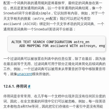
配置一个词典列表的通用规则是将最狭窄、最特定的词典放在第一
位，然后是更加通用的词典，以一个非常通用的词典结尾，像一个
Snowball
词干分析器或
，它识别所有内容。例如，对于一个
simple
天文学相关的搜索（
配置）我们可以把记号类型
astro_en
（ASCII词）绑定到一个天文学术语的同义词词典、一个
asciiword
通用英语词典和一个
Snowball
英语词干分析器：
ALTER TEXT SEARCH CONFIGURATION astro_en

一个过滤词典可以被放置在列表中的任意位置，除了在最后，因为放
在最后就等于无用。过滤词典可用于部分正规化词来简化后续词典的
工作。例如，一个过滤词典可以被用来从带重音的字母中移除重音符
号，就像
unaccent
模块所做的。
12.6.1. 停用词
#
停用词是非常常用、在几乎每一个文档中出现并且没有任何区分度的
词。因此，在全文搜索的环境中它们可以被忽略。例如，每一段英语
文本都包含
和
等词，因此把它们存储在一个索引中是没有用处
a
the