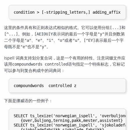
这里的条件具有和正则表达式相似的格式。它可以使用分组
和
[...]
。例如，
表示词的最后一个字母是
并且倒数第
[^...]
[AEIOU]Y
"y"
二个字母是
、
、
、
或者
。
表示最后一个字
"a"
"e"
"i"
"o"
"u"
[^EY]
母既不是
也不是
。
"e"
"y"
Ispell 词典支持划分复合词，这是一个有用的特性。注意词缀文件应
该用
语句指定一个特殊标志，它标记
compoundwords controlled
可以参与到复合构成中的词典词：
下面是挪威语的一些例子：
SELECT ts_lexize('norwegian_ispell', 'overbuljongt
   {over,buljong,terning,pakk,mester,assistent}

SELECT ts_lexize('norwegian_ispell', 'sjokoladefabr