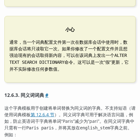
小心
通常，当一个词典配置文件第一次在数据库会话中使用时，数
据库会话将只读取它一次。如果你修改了一个配置文件并且想
强迫现有的会话取得新内容，可以在该词典上发出一个
ALTER
命令。这可以是一次
“
假
”
更新，它
TEXT SEARCH DICTIONARY
并不实际修改任何参数值。
12.6.3. 同义词词典
#
这个字典模板用于创建将单词替换为同义词的字典。不支持短语（请
使用词典模板
第 12.6.4 节
）。同义词字典可用于解决语言问题，例
如，防止英语词干字典将单词
“
Paris
”
减少为
“
pari
”
。在同义词字典中
只需有一行
，并将其放在
字典之前。
Paris paris
english_stem
例如：