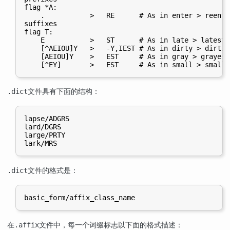
flag *A:

    .           >   RE      # As in enter > reenter
suffixes

flag T:

    E           >   ST      # As in late > latest

    [^AEIOU]Y   >   -Y,IEST # As in dirty > dirties
    [AEIOU]Y    >   EST     # As in gray > grayest

文件具有下面的结构：
.dict
lapse/ADGRS

lard/DGRS

large/PRTY

文件的格式是：
.dict
在
文件中，每一个词缀标志以下面的格式描述：
.affix