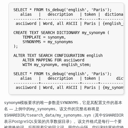
SELECT * FROM ts_debug('english', 'Paris');

   alias   |   description   | token |  dictionari
-----------+-----------------+-------+------------
 asciiword | Word, all ASCII | Paris | {english_st
CREATE TEXT SEARCH DICTIONARY my_synonym (

    TEMPLATE = synonym,

    SYNONYMS = my_synonyms

);

ALTER TEXT SEARCH CONFIGURATION english

    ALTER MAPPING FOR asciiword

    WITH my_synonym, english_stem;

SELECT * FROM ts_debug('english', 'Paris');

   alias   |   description   | token |       dicti
-----------+-----------------+-------+------------
模板要求的唯一参数是
，它是其配置文件的基本
synonym
SYNONYMS
名 — 上例中的
。该文件的完整名称将是
my_synonyms
（其中
$SHAREDIR/tsearch_data/my_synonyms.syn
$SHAREDIR
表示
PostgreSQL
安装的共享数据目录）。该文件格式是每行一个要
被替换的词，后面跟着它的同义词，用空白分隔。空行和结尾的空格